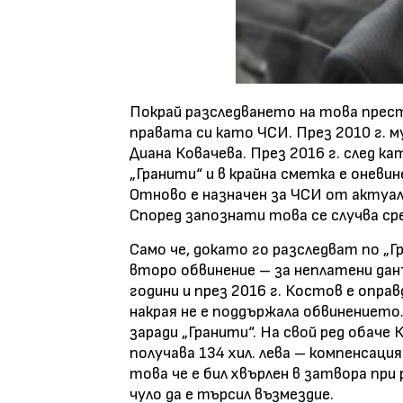
Покрай разследването на това прес
правата си като ЧСИ. През 2010 г.
Диана Ковачева. През 2016 г. след ка
„Гранити“ и в крайна сметка е оневин
Отново е назначен за ЧСИ от актуал
Според запознати това се случва ср
Само че, докато го разследват по „
второ обвинение – за неплатени данъ
години и през 2016 г. Костов е опра
накрая не е поддържала обвинението.
заради „Гранити“. На свой ред обач
получава 134 хил. лева – компенсаци
това че е бил хвърлен в затвора при 
чуло да е търсил възмездие.