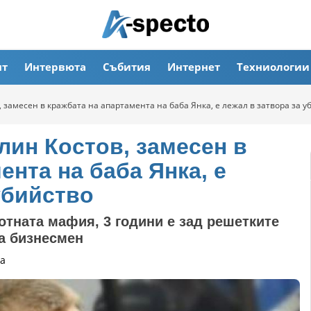
ят
Интервюта
Събития
Интернет
Техниологии
 замесен в кражбата на апартамента на баба Янка, е лежал в затвора за у
лин Костов, замесен в
ента на баба Янка, е
убийство
отната мафия, 3 години е зад решетките
на бизнесмен
а