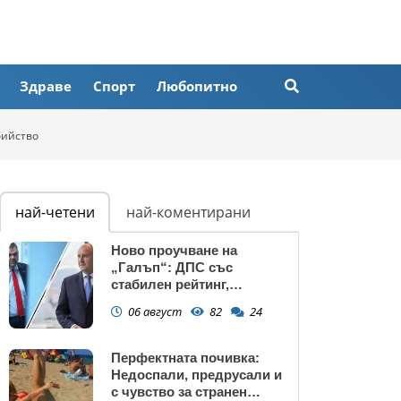
Здраве
Спорт
Любопитно
бийство
най-четени
най-коментирани
Ново проучване на
„Галъп“: ДПС със
стабилен рейтинг,
подкрепата към Радев се
06 август
82
24
запазва
Перфектната почивка:
Недоспали, предрусали и
с чувство за странен