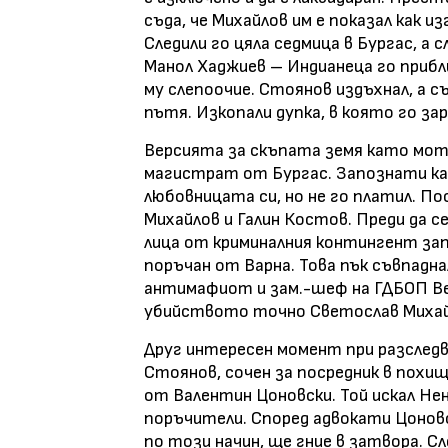
съда, че Михайлов им е показал как и
Следили го цяла седмица в Бургас, а 
Манол Хаджиев – Индианеца го прибл
му слепоочие. Стоянов издъхнал, а 
пътя. Изкопали дупка, в която го зар
Версията за скъпата земя като мот
магистрат от Бургас. Запознати ка
любовницата си, но не го платил. П
Михайлов и Галин Костов. Преди да с
лица от криминалния контингент зап
поръчан от Варна. Това пък съвпадна
антимафиот и зам.-шеф на ГДБОП Ве
убийството точно Светослав Михайл
Друг интересен момент при разследв
Стоянов, сочен за посредник в похи
от Валентин Цоновски. Той искал Не
поръчители. Според адвокати Цоновс
по този начин, ще гние в затвора. С