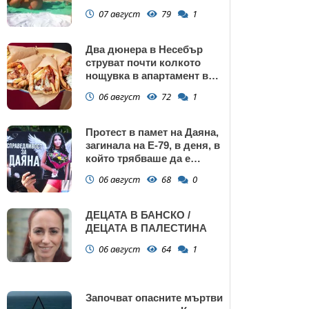
сърбеж
07 август
79
1
Два дюнера в Несебър
струват почти колкото
нощувка в апартамент в
Поморие
06 август
72
1
Протест в памет на Даяна,
загинала на Е-79, в деня, в
който трябваше да е
сватбата ѝ (снимки)
06 август
68
0
ДЕЦАТА В БАНСКО /
ДЕЦАТА В ПАЛЕСТИНА
06 август
64
1
Започват опасните мъртви