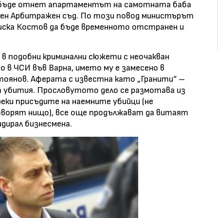
а бъде отнет апартаментът на самотната баба
имен Арбитражен съд. По този повод министърът
оиска Костов да бъде временното отстранен и
н в подобни криминални сюжети с неочакван
о в ЧСИ във Варна, името му е замесено в
оянов. Аферата с известна като „Гранити“ –
 убития. Прословутото дело се размотава из
реки присъдите на наемните убийци (не
говорят нищо), все още продължават да витаят
идирал бизнесмена.