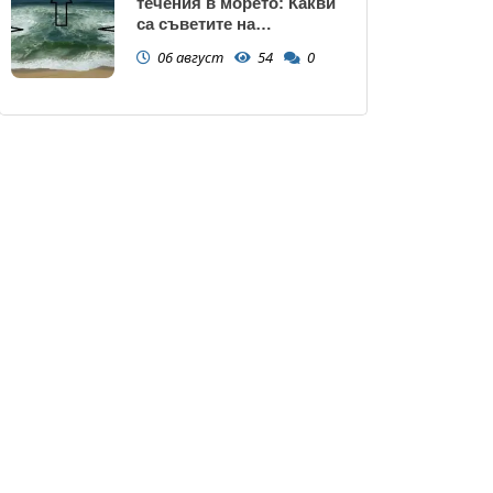
течения в морето: Какви
са съветите на
спасителите?
06 август
54
0