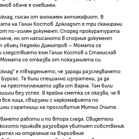
нов обаче е оневинен.
доклад, писан от анонимен антимафиот. В
ата на Галин Костов. Докладът е три сканирани
т от по-голям документ. Според прокуратурата
иначе, но от написаното в спорния документ
т убиец Недялко Димитров – Момата се
и следствието към Галин Костов и Станислав
е Момата се отказва от показанията си.
клад" е твърдението, че заради разследването
ургас. Те били специално изпратени, за да
на престъплението идва от Варна. Там били
или без успех. В крайна сметка се оказва, че в
 все лица, свързани с наркомафията по
шни съратници на прословутия Митьо Очите.
едването работи и по втора следа. Свидетели
с когото приживе разговаря убитият собственик
дател на отделение на Върховния