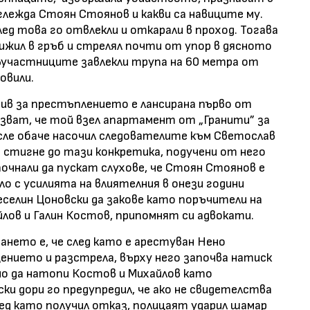
зглежда Стоян Стоянов и какви са навиците му.
след това го отвлекли и откарали в проход. Тогава
ижил в гръб и стрелял почти от упор в дясното
съучастниците завлекли трупа на 60 метра от
овили.
ив за престъплението е лансирана първо от
зват, че той взел апартамент от „Гранити” за
осле обаче насочил следователите към Светослав
е стигне до тази конкретика, подучени от него
очнали да пускат слухове, че Стоян Стоянов е
ло с усилията на влиятелния в онези години
селин Цоновски да закове като поръчители на
ов и Галин Костов, припомнят си адвокати.
ането е, че след като е арестуван Нено
щението и разстрела, върху него започва натиск
но да натопи Костов и Михайлов като
ки дори го предупредил, че ако не свидетелства
лед като получил отказ, полицаят ударил шамар