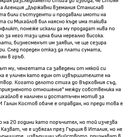
акрая разследването стига до извода, че Стоян
а Агенция „Държавни вземания Станислав
та били състуденти и продавали имоти на
та си Михайлов бил наясно къде има такива
фликт, понеже искали да му продадат нива по
но за него тази цена била нереално висока.
лати, бизнесменът им заявил, че ще сезира
и. След пореден отказ да плати сумата,
ян в гръб.
т му, ченгетата са заведени от някой си
ка е уличен като един от извършителите на
твор. Когато делото стига до Върховния съд,
приязненото отношение" между собственика на
ихайлов е наличен и достатъчен мотив за
 Галин Костов обаче е оправдан, но преди това е
о на 20 години като поръчител, но той изчезва
 Казват, че е избягал през Гърция в Италия, но не
стъпниците, извършили убийството, признават в