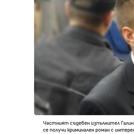
Частният съдебен изпълнител Галин 
се получи криминален роман с интер