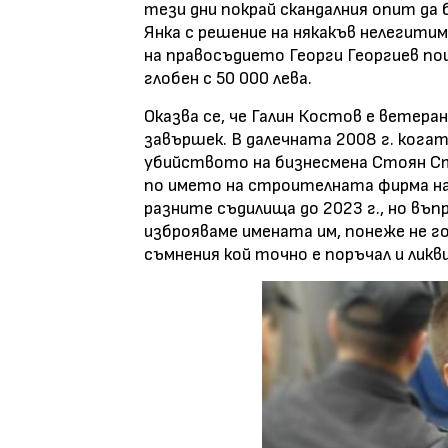
тези дни покрай скандалния опит д
Янка с решение на някакъв нелегит
на правосъдието Георги Георгиев п
глобен с 50 000 лева.
Оказва се, че Галин Костов е ветера
завършек. В далечната 2008 г. когат
убийството на бизнесмена Стоян Ст
по името на строителната фирма на
разните съдилища до 2023 г., но въп
изброяваме имената им, понеже не 
съмнения кой точно е поръчал и ликв