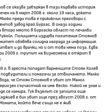
ов се оказва забъркан в тази кървава история.
ен на 6 март 2008 г. около 19 часа, докато
 Малко преди това е приключил преговори с
нтов завод край Бургас. В онази години
 второ място в Бургаска област по печалби
„Лукойл. Полицията издирва похитения Стоянов
омитет обявява солидна награда за информация.
тват и до врачки, но и от това няма поза. Едва
ври 2009 г. трупът на бизнесмена е открит в
д.
008 г. в ареста попадат варненците Стоян Колев
о подбудители и помагачи за отвличането. Малко
вода, че Стоян Стоянов е убит от Манол
риозен съучастник на име Веско. Никой не знае и
къде се намира. Тук възелът се заплита още
Хаджиев е бил убит още през август 2008 г. от
Момата, който вече също не е жив.