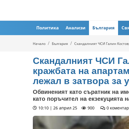
Политика
Анализи
България
Св
Начало
България
Скандалният ЧСИ Галин Костов,
Скандалният ЧСИ Га
кражбата на апартам
лежал в затвора за 
Обвиненият като съратник на им
като поръчител на екзекуцията 
10:10 | 26 април 25
900
0
коментар