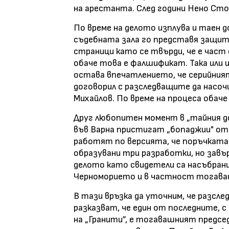
на арестанта. След години Нено Стоя
По време на делото изплува и таен 
съдебната зала го представя защит
страници като се твърди, че е час
обаче това е фалшификат. Така или 
остава впечатлението, че серийния
договорил с разследващите да насоч
Михайлов. По време на процеса обач
Друг любопитен момент в „тайния до
във Варна пристигат „бопаджии" от Б
работят по версията, че поръчката 
образувани три разработки, но завърш
делото като свидетели са насъбрани
Черноморието и в частност тогава
В тази връзка да уточним, че разсл
разказват, че един от последните, 
на „Гранити”, е тогавашният предсе