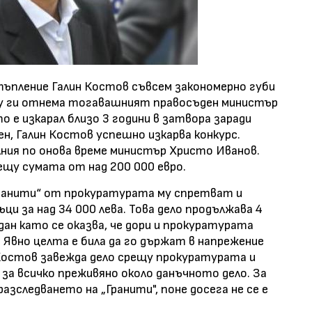
тъпление Галин Костов съвсем закономерно губи
 му ги отнема тогавашният правосъден министър
то е изкарал близо 3 години в затвора заради
ен, Галин Костов успешно изкарва конкурс.
ния по онова време министър Христо Иванов.
ещу сумата от над 200 000 евро.
Гранити“ от прокуратурата му спретват и
ци за над 34 000 лева. Това дело продължава 4
вдан като се оказва, че дори и прокуратурата
 Явно целта е била да го държат в напрежение
е Костов завежда дело срещу прокуратурата и
я за всичко преживяно около данъчното дело. За
разследването на „Гранити", поне досега не се е