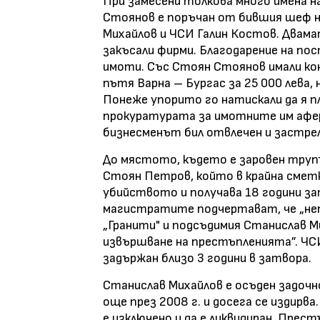
При замесени толкова много имена н
Стоянов е поръчан от бившия шеф н
Михайлов и ЧСИ Галин Костов. Двама
закъсали фирми. Благодарение на пос
имоти. Със Стоян Стоянов имали кон
пътя Варна – Бургас за 25 000 лева, 
Понеже упорито го натискали да я п
прокуратурата за имотните им афер
бизнесменът бил отвлечен и застрел
До мястото, където е заровен трупъ
Стоян Петров, който в крайна смет
убийството и получава 18 години за
магистратите подчертават, че „не
„Гранити" и подсъдимия Станислав М
извършване на престъпленията”. ЧСИ
задържан близо 3 години в затвора.
Станислав Михайлов е осъден задочн
още през 2008 г. и досега се издирва.
е изключено и да е ликвидиран. Пре