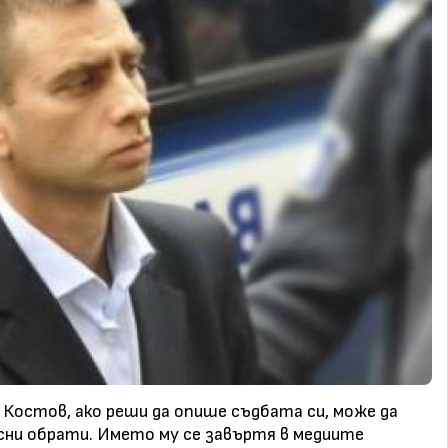
Костов, ако реши да опише съдбата си, може да
есни обрати. Името му се завъртя в медиите