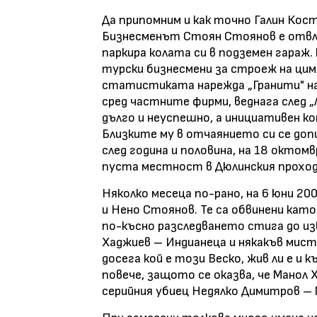
Да припомним и как точно Галин Кост
Бизнесменът Стоян Стоянов е отвлеч
паркира колата си в подземен гараж.
турски бизнесмени за строеж на циме
статистиката нарежда „Гранити" на
сред частните фирми, веднага след 
дълго и неуспешно, а инициативен к
Близките му в отчаянието си се допи
след година и половина, на 18 октом
пуста местност в Дюлинския прохо
Няколко месеца по-рано, на 6 юни 2
и Нено Стоянов. Те са обвинени кат
по-късно разследването стига до из
Хаджиев – Индианеца и някакъв мисте
досега кой е този Веско, жив ли е и 
повече, защото се оказва, че Манол 
серийния убиец Недялко Димитров – 