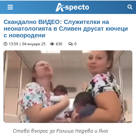
Скандално ВИДЕО: Служителки на
неонатологията в Сливен друсат кючеци
с новородени
13:59 | 04 януари 25
630
0
Става въпрос за Ралица Недева и Яна