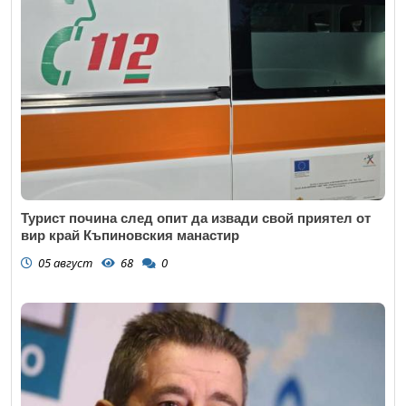
Турист почина след опит да извади свой приятел от
вир край Къпиновския манастир
05 август
68
0