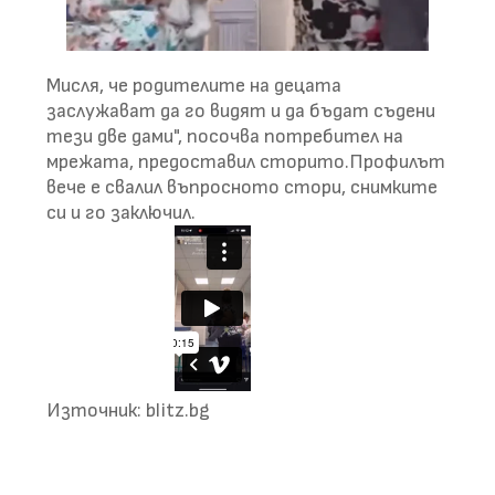
Мисля, че родителите на децата
заслужават да го видят и да бъдат съдени
тези две дами", посочва потребител на
мрежата, предоставил сторито.Профилът
вече е свалил въпросното стори, снимките
си и го заключил.
Източник: blitz.bg