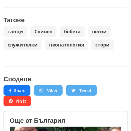
Тагове
танци
Сливен
бебета
песни
служителки
неонатология
стори
Сподели
Share
Viber
Tweet
Pin it
Oще от България