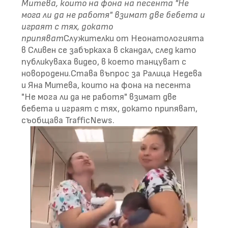
Митева, които на фона на песента "Не
мога ли да не работя" взимат две бебета и
играят с тях, докато
припяват
Служителки от Неонатологията
в Сливен се забъркаха в скандал, след като
публикуваха видео, в което танцуват с
новородени.Става въпрос за Ралица Недева
и Яна Митева, които на фона на песента
"Не мога ли да не работя" взимат две
бебета и играят с тях, докато припяват,
съобщава TrafficNews.