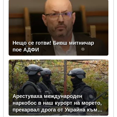
Нещо се готви! Бивш митничар
пое АДФИ
Арестуваха международен
наркобос в наш курорт на морето,
прекарвал дрога от Украйна към
ЕС