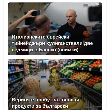
Италианските еврейски
тийнейджъри хулиганствали две
седмици в Банско (снимки)
Веригите пробутват вносни
продукти за български