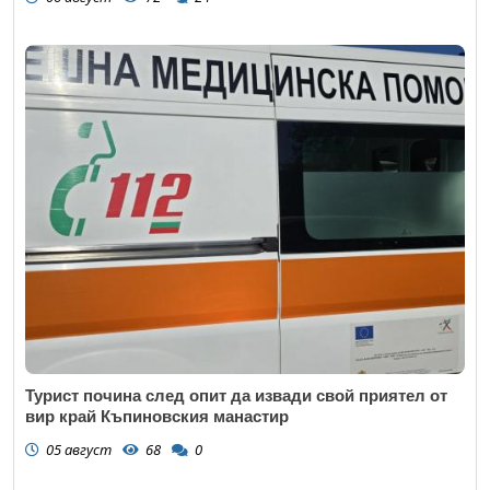
Турист почина след опит да извади свой приятел от
вир край Къпиновския манастир
05 август
68
0