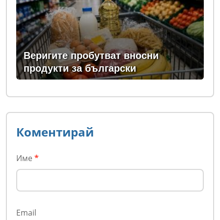
Веригите пробутват вносни
продукти за български
Коментирай
Име
*
Email