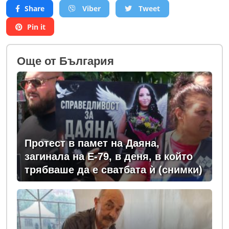
Share
Viber
Tweet
Pin it
Oще от България
Протест в памет на Даяна,
загинала на Е-79, в деня, в който
трябваше да е сватбата ѝ (снимки)