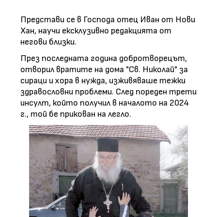
Представи се в Господа отец Иван от Нови
Хан, научи ексклузивно редакцията от
негови близки.
През последната година добротворецът,
отворил вратите на дома "Св. Николай" за
сираци и хора в нужда, изживяваше тежки
здравословни проблеми. След пореден трети
инсулт, който получил в началото на 2024
г., той бе прикован на легло.