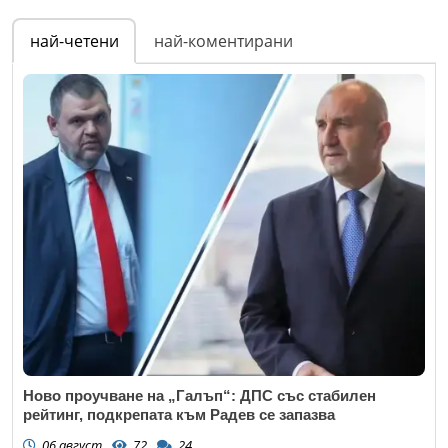
най-четени
най-коментирани
Ново проучване на „Галъп“: ДПС със стабилен
рейтинг, подкрепата към Радев се запазва
06 август
72
24