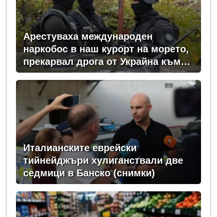
Арестуваха международен
наркобос в наш курорт на морето,
прекарвал дрога от Украйна към
ЕС
Италианските еврейски
тийнейджъри хулиганствали две
седмици в Банско (снимки)