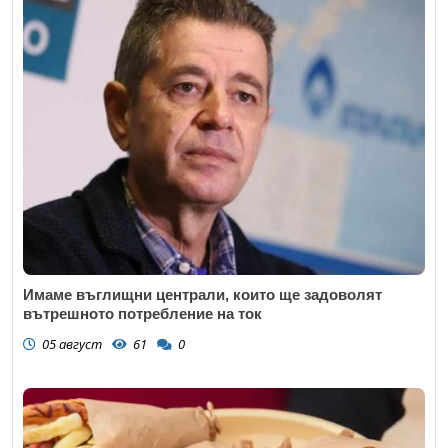
Имаме въглищни централи, които ще задоволят
вътрешното потребление на ток
05 август
61
0