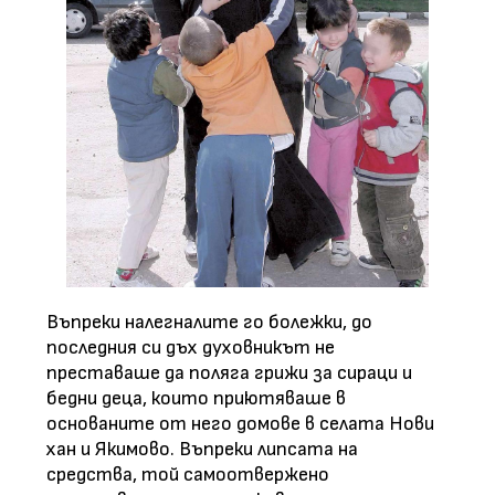
Въпреки налегналите го болежки, до
последния си дъх духовникът не
преставаше да поляга грижи за сираци и
бедни деца, които приютяваше в
основаните от него домове в селата Нови
хан и Якимово. Въпреки липсата на
средства, той самоотвержено