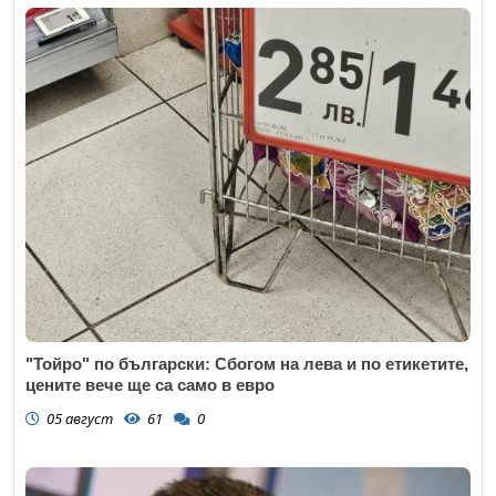
"Тойро" по български: Сбогом на лева и по етикетите,
цените вече ще са само в евро
05 август
61
0