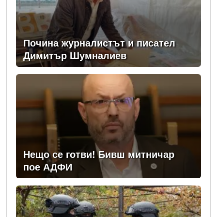
Почина журналистът и писател
Димитър Шумналиев
Нещо се готви! Бивш митничар
пое АДФИ