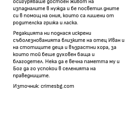
осигуряваше достоен живот на
изпадналите в нужда и бе посветил дните
си в помощ на ония, които са лишени от
родителска грижа и ласка.
Редакцията ни поднася искрени
съболезнованията близките на отец Иван и
на стотиците деца и възрастни хора, за
които той беше духовен баща и
благодетел. Нека да е вечна паметта му и
Бог да го успокои в селенията на
праведниците.
Източник: crimesbg.com