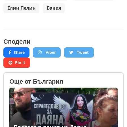
Елин Пелин
Банкя
Сподели
Share
Viber
Tweet
Pin it
Oще от България