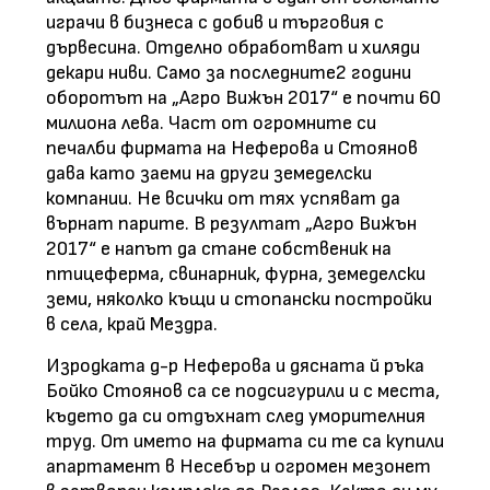
играчи в бизнеса с добив и търговия с
дървесина. Отделно обработват и хиляди
декари ниви. Само за последните2 години
оборотът на „Агро Вижън 2017“ е почти 60
милиона лева. Част от огромните си
печалби фирмата на Неферова и Стоянов
дава като заеми на други земеделски
компании. Не всички от тях успяват да
върнат парите. В резултат „Агро Вижън
2017“ е напът да стане собственик на
птицеферма, свинарник, фурна, земеделски
земи, няколко къщи и стопански постройки
в села, край Мездра.
Изродката д-р Неферова и дясната й ръка
Бойко Стоянов са се подсигурили и с места,
където да си отдъхнат след уморителния
труд. От името на фирмата си те са купили
апартамент в Несебър и огромен мезонет