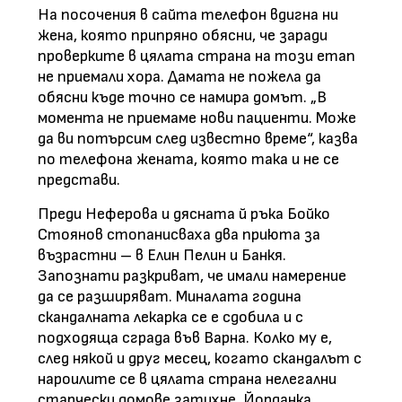
На посочения в сайта телефон вдигна ни
жена, която припряно обясни, че заради
проверките в цялата страна на този етап
не приемали хора. Дамата не пожела да
обясни къде точно се намира домът. „В
момента не приемаме нови пациенти. Може
да ви потърсим след известно време“, казва
по телефона жената, която така и не се
представи.
Преди Неферова и дясната й ръка Бойко
Стоянов стопанисваха два приюта за
възрастни – в Елин Пелин и Банкя.
Запознати разкриват, че имали намерение
да се разширяват. Миналата година
скандалната лекарка се е сдобила и с
подходяща сграда във Варна. Колко му е,
след някой и друг месец, когато скандалът с
нароилите се в цялата страна нелегални
старчески домове затихне, Йорданка