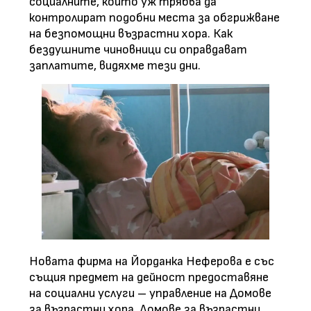
социалните, които уж трябва да
контролират подобни места за обгрижване
на безпомощни възрастни хора. Как
бездушните чиновници си оправдават
заплатите, видяхме тези дни.
Новата фирма на Йорданка Неферова е със
същия предмет на дейност предоставяне
на социални услуги – управление на Домове
за възрастни хора, Домове за възрастни