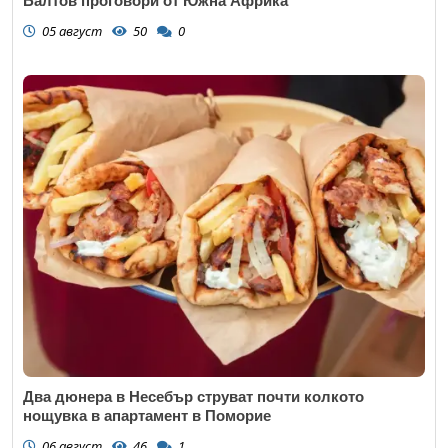
Балтов проговори от Южна Африка
05 август
50
0
Два дюнера в Несебър струват почти колкото
нощувка в апартамент в Поморие
06 август
46
1