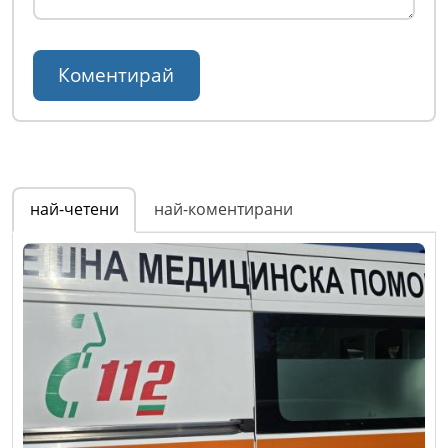
най-четени
най-коментирани