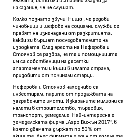
леглата, бити или оставяни гладни за
наказание, че не слушат.
Колко познато звучи! Нищо , че редови
чиновници и шефове на социални служби се
правят на изненадани от разкритията,
какви ги вършат последователите на
изродката. След ареста на Неферова и
Стоянов се разбра, че те и помощниците
им са собственици на десетки
апартаменти и къщи в цялата страна,
придобити от починали старци.
Неферова и Стоянов находчиво са
инвестирали парите от продажбата на
заграбените имоти. Изкараните милиони са
налети в строителство, търговия,
транспорт, земеделие. Най-интересна е
земеделската фирма „Агро Вижън 2017“, в
която двамата държат по 50% от
акциите. Днес фирмата е един от големите