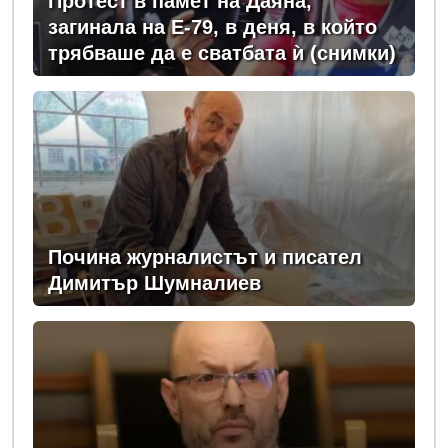
Протест в памет на Даяна,
загинала на Е-79, в деня, в който
трябваше да е сватбата ѝ (снимки)
Почина журналистът и писател
Димитър Шумналиев