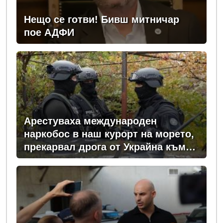
Нещо се готви! Бивш митничар
пое АДФИ
Арестуваха международен
наркобос в наш курорт на морето,
прекарвал дрога от Украйна към
ЕС