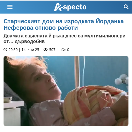
Старческият дом на изродката Йорданка
Неферова отново работи
Двамата с дясната й ръка днес са мултимилионери
от… дърводобив
20:30 | 14 юни 25
507
0