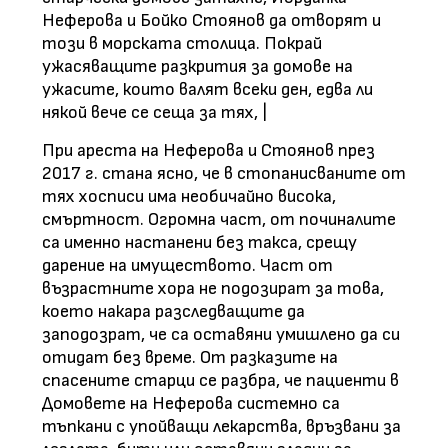
Неферова и Бойко Стоянов да отворят и
този в морската столица. Покрай
ужасяващите разкрития за домове на
ужасите, които валят всеки ден, едва ли
някой вече се сеща за тях, |
При ареста на Неферова и Стоянов през
2017 г. стана ясно, че в стопанисваните от
тях хосписи има необичайно висока,
смъртност. Огромна част, от починалите
са именно настанени без такса, срещу
дарение на имуществото. Част от
възрастните хора не подозират за това,
което накара разследващите да
заподозрат, че са оставяни умишлено да си
отидат без време. От разказите на
спасените старци се разбра, че пациенти в
Домовете на Неферова системно са
тъпкани с упойващи лекарства, връзвани за