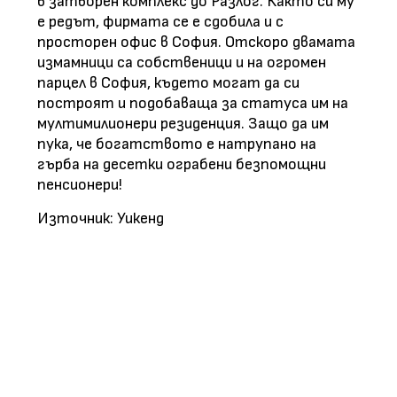
в затворен комплекс до Разлог. Както си му
е редът, фирмата се е сдобила и с
просторен офис в София. Отскоро двамата
измамници са собственици и на огромен
парцел в София, където могат да си
построят и подобаваща за статуса им на
мултимилионери резиденция. Защо да им
пука, че богатството е натрупано на
гърба на десетки ограбени безпомощни
пенсионери!
Източник: Уикенд