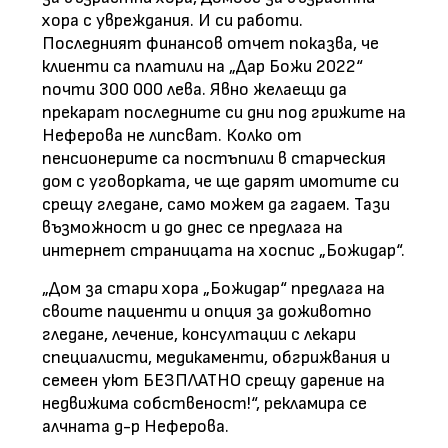
хора с увреждания. И си работи.
Последният финансов отчет показва, че
клиенти са платили на „Дар Божи 2022“
почти 300 000 лева. Явно желаещи да
прекарат последните си дни под грижите на
Неферова не липсват. Колко от
пенсионерите са постъпили в старческия
дом с уговорката, че ще дарят имотите си
срещу гледане, само можем да гадаем. Тази
възможност и до днес се предлага на
интернет страницата на хоспис „Божидар“.
„Дом за стари хора „Божидар“ предлага на
своите пациенти и опция за доживотно
гледане, лечение, консултации с лекари
специалисти, медикаменти, обгрижвания и
семеен уют БЕЗПЛАТНО срещу дарение на
недвижима собственост!“, рекламира се
алчната д-р Неферова.