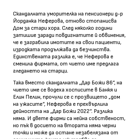
Скандалната уморителка на пенсионери д-р
Йорданка Неферова, отново стопанисва
Дом за стари хора. След няколко години
затишие заради повдигнатите й обвинения,
че е заграбила имотите на свои пациенти,
изродката продължава да безчинства.
Единствената разлика е, че Неферова е
сменила фирмата, от чието име предлага
гледането на старци.
Така вместо скандалната „Дар Божи 86“, на
чието име се водеха хосписите в Банкя и
Елин Пелин, прочули се с прозвището „дом
на ужасите“, Неферова е прехвърлила
дейността на „Дар Божи 2022“. Разлика
няма. И двете фирми са нейна собственост,
но пък в досието на втората няма черни
точки и може да остане незабелязана от