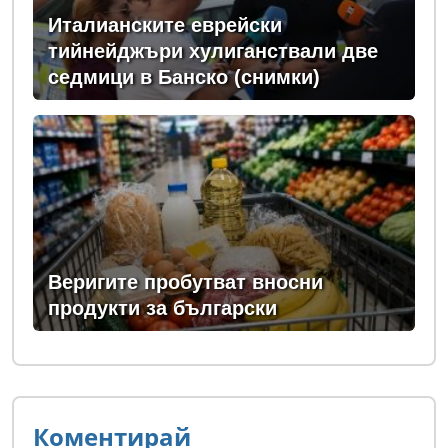
Италианските еврейски
тийнейджъри хулиганствали две
седмици в Банско (снимки)
Веригите пробутват вносни
продукти за български
Коментирай