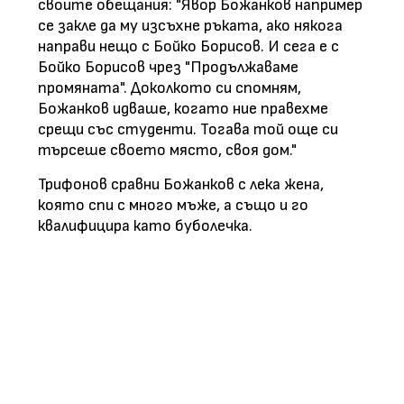
своите обещания: "Явор Божанков например
се закле да му изсъхне ръката, ако някога
направи нещо с Бойко Борисов. И сега е с
Бойко Борисов чрез "Продължаваме
промяната". Доколкото си спомням,
Божанков идваше, когато ние правехме
срещи със студенти. Тогава той още си
търсеше своето място, своя дом."
Трифонов сравни Божанков с лека жена,
която спи с много мъже, а също и го
квалифицира като буболечка.