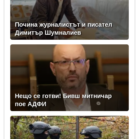
Почина журналистът и писател
Димитър Шумналиев
Нещо се готви! Бивш митничар
пое АДФИ