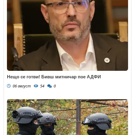
Нещо се готви! Бивш митничар пое АДФИ
06 август
54
0