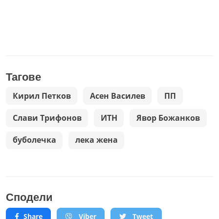
Тагове
Кирил Петков
Асен Василев
ПП
Слави Трифонов
ИТН
Явор Божанков
буболечка
лека жена
Сподели
Share
Viber
Tweet