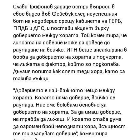
Слави Трифонов зададе остри въпроси в
свое видео във Фейсбук след неуспешния
вот на недоверие срещу кабинета на ГЕРБ,
ППДБ и ДПС, и постави акцент върху
доверието между хората. Той коментира, че
липсата на доверие може да доведе до
разпадане на всичко. ИТН беше ангажирана в
борба за доверието на хората и подчерта,
че лъжата е фактор, който го подкопава.
Дългия попита как спят тези хора, като са
такива лъжци.
"Доверието е най-важното нещо между
хората. Когато няма доверие, всичко се
разпада. Ние сме воювали основно за
доверието на хората. За да имаш доверие,
не трябва да лъжеш. И когато става дума
за огромен брой непознати хора, всъщност
те ти гласуват доверие", коментира