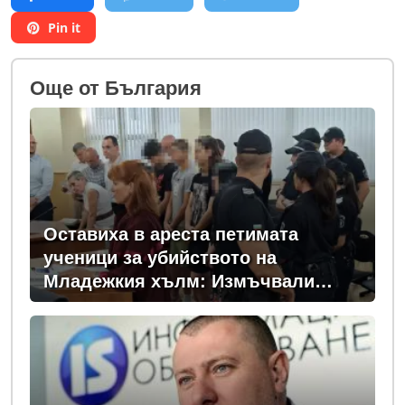
Pin it
Oще от България
Оставиха в ареста петимата
ученици за убийството на
Младежкия хълм: Измъчвали
Георги час, гаврили се с него и го
обрали