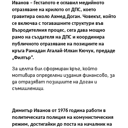
Иванов – Гестапото е оглавил медийното
отразяване на крилото от ДПС, което
гравитира около Ахмед Доган. Човекът, който
се включва с тогавашните структури във
Възродителния процес, сега дава мощно
рамо на създателя на ДПС и координира
публичното отразяване на позициите на
кръга Рамадан Аталай-Илхан Кючук, предаде
„Филтър”.
За целта бил сформиран кръг, който
мотивира определени издания финансово, за
да отразяват позициите на Доган и
съмишленици.
Димитър Иванов от 1976 година работи в
политическата полиция на комунистическия
режим, достигайки до поста на началник на