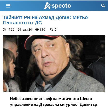
Тайният PR на Ахмед Доган: Митьо
Гестапото от ДС
17:36 | 24 юли 24
810
0
Небезизвестният шеф на митичното Шесто
управление на Държавна сигурност Димитър