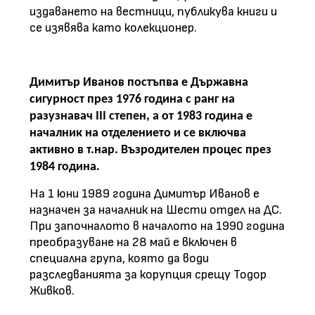
издаването на вестници, публикува книги и
се изявява като колекционер.
Димитър Иванов постъпва е Държавна
сигурност през 1976 година с ранг на
разузнавач III степен, а от 1983 година е
началник на отделението и се включва
активно в т.нар. Възродителен процес през
1984 година.
На 1 юни 1989 година Димитър Иванов е
назначен за началник на Шести отдел на ДС.
При започналото в началото на 1990 година
преобразуване на 28 май е включен в
специална група, която да води
разследванията за корупция срещу Тодор
Живков.