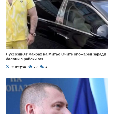
Луксозният майбах на Митьо Очите опожарен заради
балони с райски газ
08 август
79
4