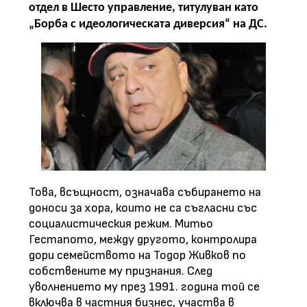
отдел в Шесто управление, титулуван като
„Борба с идеологическата диверсия“ на ДС.
Това, всъщност, означава събирането на
доноси за хора, които не са съгласни със
социалистическия режим. Митьо
Гестапото, между другото, контролира
дори семейството на Тодор Живков по
собствените му признания. След
уволнението му през 1991. година той се
включва в частния бизнес, участва в