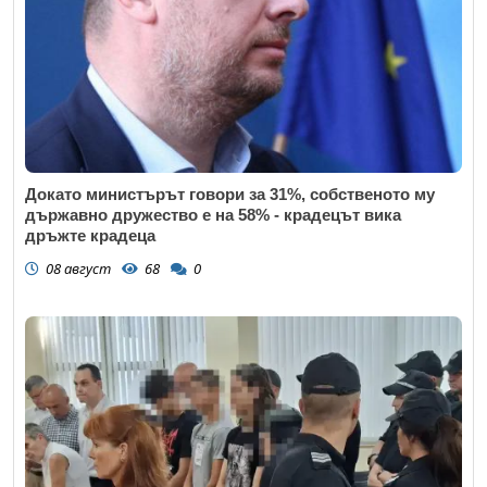
Докато министърът говори за 31%, собственото му
държавно дружество е на 58% - крадецът вика
дръжте крадеца
08 август
68
0