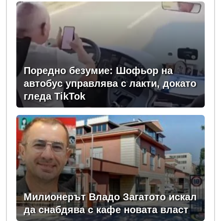
Поредно безумие: Шофьор на
автобус управлява с лакти, докато
гледа TikTok
Милионерът Владо Загатото искал
да снабдява с кафе новата власт