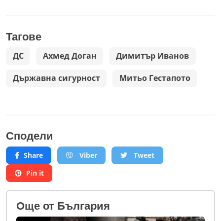
Тагове
ДС
Ахмед Доган
Димитър Иванов
Държавна сигурност
Митьо Гестапото
Сподели
Share
Viber
Tweet
Pin it
Oще от България