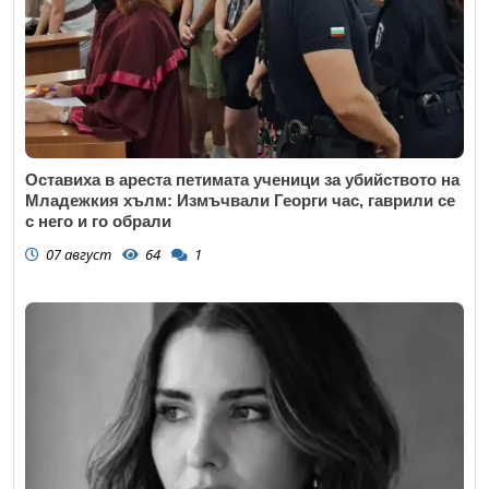
Оставиха в ареста петимата ученици за убийството на
Младежкия хълм: Измъчвали Георги час, гаврили се
с него и го обрали
07 август
64
1