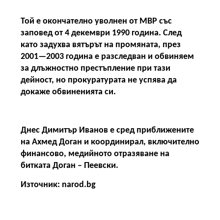
Той е окончателно уволнен от МВР със
заповед от 4 декември 1990 година. След
като задухва вятърът на промяната, през
2001—2003 година е разследван и обвиняем
за длъжностно престъпление при тази
дейност, но прокуратурата не успява да
докаже обвиненията си.
Днес Димитър Иванов е сред приближените
на Ахмед Доган и координирал, включително
финансово, медийното отразяване на
битката Доган – Пеевски.
Източник: narod.bg