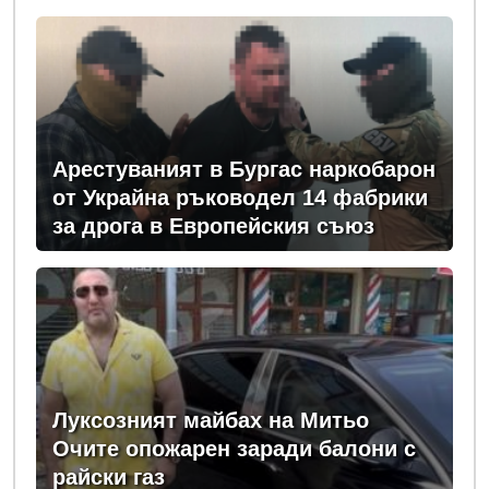
Арестуваният в Бургас наркобарон
от Украйна ръководел 14 фабрики
за дрога в Европейския съюз
Луксозният майбах на Митьо
Очите опожарен заради балони с
райски газ