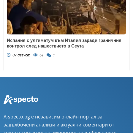
Испания с ултиматум към Италия заради граничния
контрол след нашествието в Сеута
07 август
61
1
A-specto.bg е независим онлайн портал за
задълбочени анализи и актуални коментари от
света на политиката, икономиката и обществото.