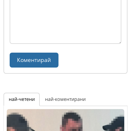
най-четени
най-коментирани