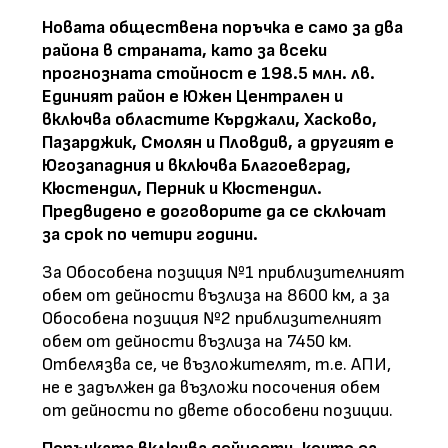
Новата обществена поръчка е само за два
района в страната, като за всеки
прогнозната стойност е 198.5 млн. лв.
Единият район е Южен Централен и
включва областите Кърджали, Хасково,
Пазарджик, Смолян и Пловдив, а другият е
Югозападния и включва Благоевград,
Кюстендил, Перник и Кюстендил.
Предвидено е договорите да се сключат
за срок по четири години.
За Обособена позиция №1 приблизителният
обем от дейности възлиза на 8600 км, а за
Обособена позиция №2 приблизителният
обем от дейности възлиза на 7450 км.
Отбелязва се, че възложителят, т.е. АПИ,
не е задължен да възложи посочения обем
от дейности по двете обособени позиции.