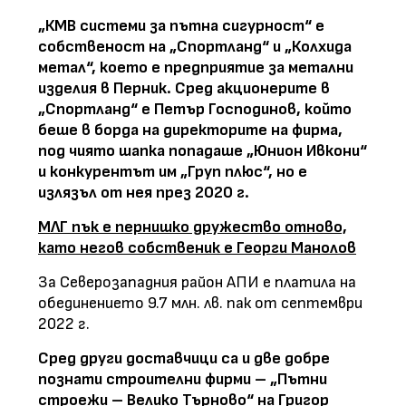
„КМВ системи за пътна сигурност“ е
собственост на „Спортланд“ и „Колхида
метал“, което е предприятие за метални
изделия в Перник. Сред акционерите в
„Спортланд“ е Петър Господинов, който
беше в борда на директорите на фирма,
под чиято шапка попадаше „Юнион Ивкони“
и конкурентът им „Груп плюс“, но е
излязъл от нея през 2020 г.
МЛГ пък е пернишко дружество отново,
като негов собственик е Георги Манолов
За Северозападния район АПИ е платила на
обединението 9.7 млн. лв. пак от септември
2022 г.
Сред други доставчици са и две добре
познати строителни фирми – „Пътни
строежи – Велико Търново“ на Григор