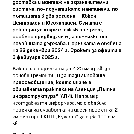
доставка и монтаж на ограничителни
системи, по-познати като мантинели, по
пътищата в два региона – Южен
Централен и Югозападен. Сумата е
рекордна за търг с такъв предмет,
особено предвид, че е за по-малко от
половината държава. Поръчката е обявена
на 23 декември 2024 г. Срокът за оферти е
3 февруари 2025 г.
Kaкто и с поръчката за 2.25 млрд. лв. за
основни ремонти,
и за тази липсваше
прессъобщение, което иначе е
обичайната практика на Агенция „Пътна
инфраструктура“ (АПИ).
Например
неотдавна тя информира, че е обявила
поръчка за изработка на идеен проект за 2
км път при ГКПП „Кулата“ за едва 100 хил.
лв.