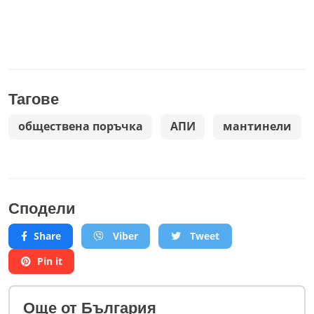
Тагове
обществена поръчка
АПИ
мантинели
Сподели
Share
Viber
Tweet
Pin it
Oще от България