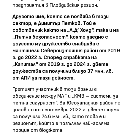
предприятия в Пловдивския регион.
Другото име, което се появява в този
сектор, е Димитър Петков. Той е
собственик както на „А.Д’ Холд“, така и на
„Пътна безопасност“, която заедно с
другото му дружество снабдява с
мантинели Североизточния район от 2019
г. до 2022 г. Според справката на
„Капитал“ от 2019 г. до 2024 г. двете
дружества са получили близо 37 млн. лв.
от АПИ за тази дейност.
Третият участник в този бранш е
обединение между МЛГ и „КМВ – системи за
пътна сигурност“. За Югозападния район по
договор от септември 2022 г. двете фирми
са получили 74.6 млн. лв., като това е и
регионът, който е погълнал най-голяма
порция от бюджета.