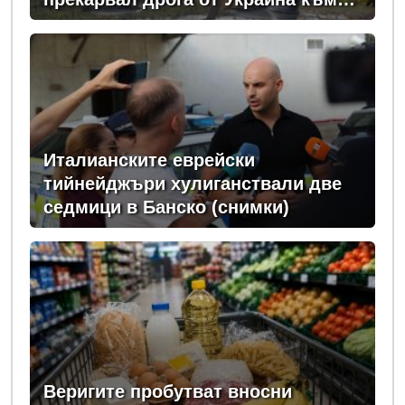
ЕС
Италианските еврейски
тийнейджъри хулиганствали две
седмици в Банско (снимки)
Веригите пробутват вносни