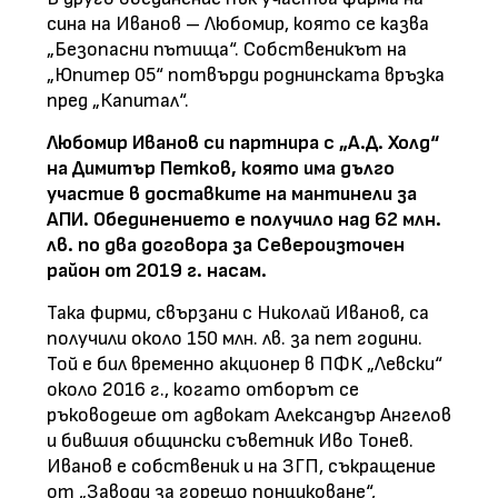
сина на Иванов – Любомир, която се казва
„Безопасни пътища“. Собственикът на
„Юпитер 05“ потвърди роднинската връзка
пред „Капитал“.
Любомир Иванов си партнира с „А.Д. Холд“
на Димитър Петков, която има дълго
участие в доставките на мантинели за
АПИ. Обединението е получило над 62 млн.
лв. по два договора за Североизточен
район от 2019 г. насам.
Така фирми, свързани с Николай Иванов, са
получили около 150 млн. лв. за пет години.
Той е бил временно акционер в ПФК „Левски“
около 2016 г., когато отборът се
ръководеше от адвокат Александър Ангелов
и бившия общински съветник Иво Тонев.
Иванов е собственик и на ЗГП, съкращение
от „Заводи за горещо понциковане“,