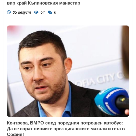
вир край Къпиновския манастир
05 август
64
0
Контрера, ВМРО след поредния потрошен автобус:
Да се спрат линиите през циганските махали и гета в
София!