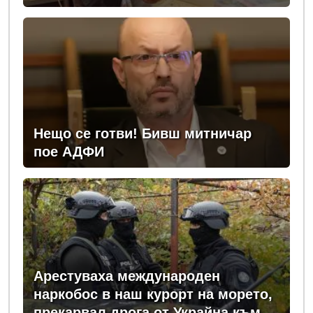
Нещо се готви! Бивш митничар
пое АДФИ
Арестуваха международен
наркобос в наш курорт на морето,
прекарвал дрога от Украйна към