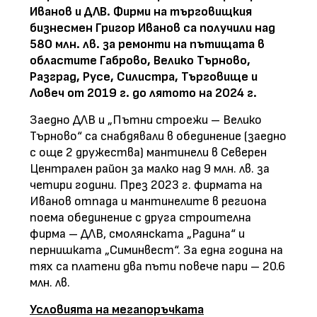
Иванов и ДЛВ. Фирми на търговищкия
бизнесмен Григор Иванов са получили над
580 млн. лв. за ремонти на пътищата в
областите Габрово, Велико Търново,
Разград, Русе, Силистра, Търговище и
Ловеч от 2019 г. до лятото на 2024 г.
Заедно ДЛВ и „Пътни строежи – Велико
Търново“ са снабдявали в обединение (заедно
с още 2 дружества) мантинели в Северен
Централен район за малко над 9 млн. лв. за
четири години. През 2023 г. фирмата на
Иванов отпада и мантинелите в региона
поема обединение с друга строителна
фирма – ДЛВ, смолянската „Радина“ и
пернишката „Симинвест“. За една година на
тях са платени два пъти повече пари – 20.6
млн. лв.
Условията на мегапоръчката