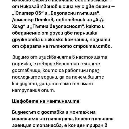
от Николай Иванов и сина му с две фирми –
„Юпитер 05“ и „Безопасни пътища“,
Димитър Петков, собственик на „А.Д.
Холд“ и „Пътна безопасност“, както и
обединение от други две пернишки
дружества и няколко компании, познати
от сферата на пътното строителство.
Видимо от изискванията в настоящата
поръчка, е твърде вероятно същите
доставчици, които са работили през
последните години, да са печелившите
кандидати, защото само те имат
натрупания опит.
Шефовете на мантинелите
Бизнесът с доставка и монтаж на
мантинели на пътищата, които пътната
агенция стопанисва, е концентриран в