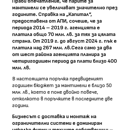
Прави впечатление, че парите за
мантинели се увеличават значително през
годините. Справка на „Капитал“,
предоставена от АПИ, сочеше, че за
периода 2014 – 2019 г. агенцията е
платила общо 70 млн. лв. за тях за цялата
страна. От 2019 г. до август 2024 г. пък е
платила над 267 млн. лв.Сега само за два
от шест района агенцията планира за
четиригодишен период да плати близо 400
млн. лв.
В настоящата поръчка предвиденият
годишен бюджет за мантинели е близо 50
млн. лв., което е поне двойно повече,
отколкото в поръчките в последните две
години.
Бизнесът с доставка и монтаж на
ограничителни системи е доминиран
няколко фирми и техните собственици –