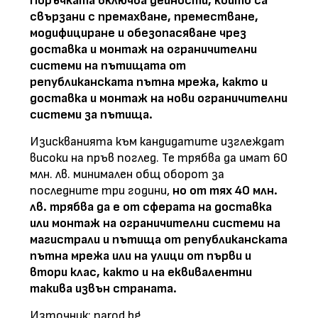
Поръчката включва дейности, които са
свързани с премахване, преместване,
модифициране и обезопасяване чрез
доставка и монтаж на ограничителни
системи на пътищата от
републиканската пътна мрежа, както и
доставка и монтаж на нови ограничителни
системи за пътища.
Изискванията към кандидатите изглеждат
високи на пръв поглед. Те трябва да имат 60
млн. лв. минимален общ оборот за
последните три години,
но от тях 40 млн.
лв. трябва да е от сферата на доставка
или монтаж на ограничителни системи на
магистрали и пътища от републиканската
пътна мрежа или на улици от първи и
втори клас, както и на еквивалентни
такива извън страната.
Източник: narod.bg