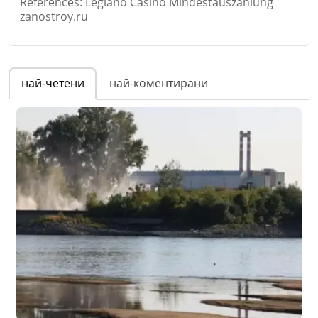
References: Legiano Casino Mindestauszahlung
zanostroy.ru
Име
*
най-четени
най-коментирани
Email
Коментар
*