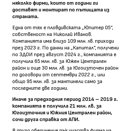
няколко фирми, които от години ги
доставят и монтират по пътищата из
страната.
Една от тях е пловдивската „Юпитер 05“,
собственост на Николай Иванов.
Компанията има близо 109 млн. лв. приходи
през 2023 г. По данни на „Капитал“, получени
по ЗДОИ през август 2024 г., компанията е
получила 65 млн. лв. за Южен Централен
район и още 30 млн. лв. за Югоизточен район
по договори от септември 2022 г., или
общо 95 млн. лв. за мантинели само за
последните две години.
Иначе за предходния период 2014 – 2019 г.
компанията е получила 21 млн. лв. за
Югоизточния и Южния Централен район,
сочи друга справка от АПИ.
В друго обединение пък участва фирма на