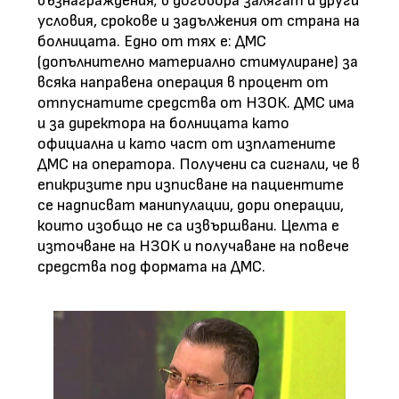
възнаграждения; в договора залягат и други
условия, срокове и задължения от страна на
болницата. Едно от тях е: ДМС
(допълнително материално стимулиране) за
всяка направена операция в процент от
отпуснатите средства от НЗОК. ДМС има
и за директора на болницата като
официална и като част от изплатените
ДМС на оператора. Получени са сигнали, че в
епикризите при изписване на пациентите
се надписват манипулации, дори операции,
които изобщо не са извършвани. Целта е
източване на НЗОК и получаване на повече
средства под формата на ДМС.