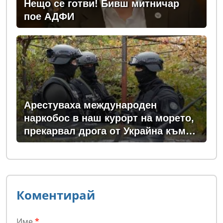
Нещо се готви! Бивш митничар
пое АДФИ
Арестуваха международен
наркобос в наш курорт на морето,
прекарвал дрога от Украйна към
ЕС
Коментирай
Име
*