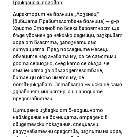
Граждански договор
Директорът на болница „Лозенец“
(бившата Правителствена болница) – д-р
Христо Стоянов по всяка вероятност ще
бъде уволнен до няколко седмици, разкриват
хора от властта, запознати със
ситуацията. През последните месеци
облаците над главата му, са се сгъстили
доста сериозно, след като се оказа, че
съмненията за облагодетелстване,
витаещи около името му, се
потвърждават. Оставката му иска не само
здравният министър, а и народните
представители.
Цитираме извадки от 5-годишното
наблюдение на болницата, отразено в
свидетелски показания, специални
разузнавателни средства, разпити на хора,