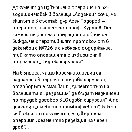
Документ за извършена операция на 52-
годишен човек в болница „Лозенец“ сочи, че
екипът е в състав: д-р Асен Тодоров –
оператор, и асистент проф. Куртев. От
камерите заснели операцията обаче се
вижда, че оперативният протокол от 6
декември с №726 е с невярно съдържание,
тъй като операцията е извършена в
отделение „Съдова хирургия“.
На въпроса, защо коремни хирурзи са
назначени в сърдечно-съдова хирургия,
отговорът е смайващ: „Директорът на
болницата е „разрешил“ да бъдат назначени
по трудов договор в „Съдова хирургия“. А по
диагноза „флебити тромбофлебит“, както
се вижда от документа, е извършена
операция „сегментна резекция на черен
дроб“…