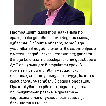
Настоящият директор
назначава по
граждански договори само водещи имена,
известни в своята област, готови да
участват в подобни схеми! В същото време
с месеци редови лекари стоят без заплати
в тази болница, но гражданските договори и
ДМС се изплащат в стриктен срок! В
момента се разпитват медицински
персонал, анестезиолози и хирурзи, както и
кардиолози, участвали в редица операции.
Практикуват се две епикризи – едната
приблизително реална, а другата –
надписана с манипулации, оставаща за
болницата и НЗОК!“