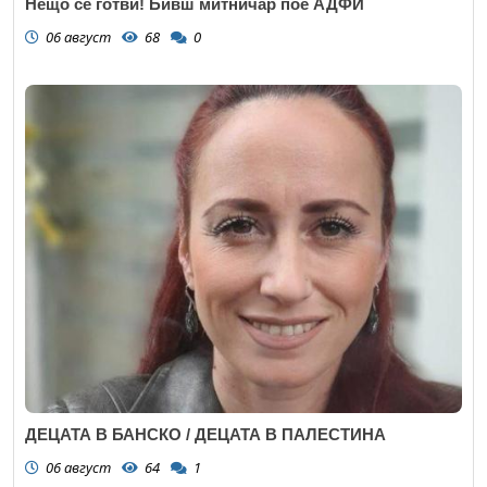
Нещо се готви! Бивш митничар пое АДФИ
06 август
68
0
ДЕЦАТА В БАНСКО / ДЕЦАТА В ПАЛЕСТИНА
06 август
64
1