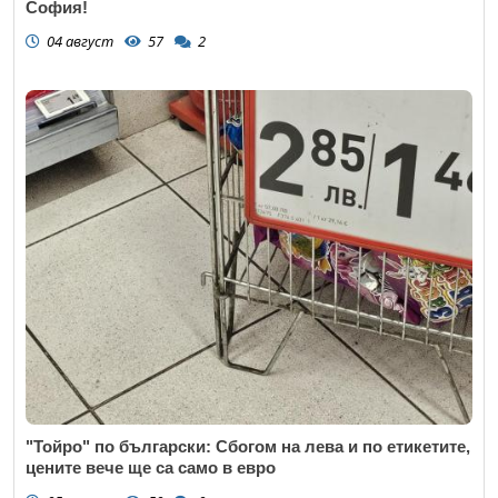
София!
04 август
57
2
"Тойро" по български: Сбогом на лева и по етикетите,
цените вече ще са само в евро