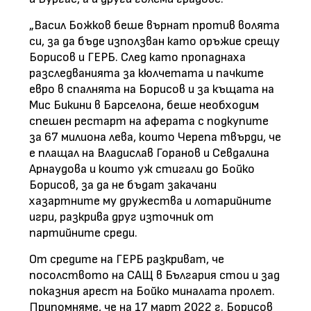
„Васил Божков беше върнат против волята
си, за да бъде използван като оръжие срещу
Борисов и ГЕРБ. След като пропаднаха
разследванията за кюлчетата и пачките
евро в спалнята на Борисов и за къщата на
Мис Бикини в Барселона, беше необходим
спешен рестарт на аферата с подкупите
за 67 милиона лева, които Черепа твърди, че
е плащал на Владислав Горанов и Севдалина
Арнаудова и които уж стигали до Бойко
Борисов, за да не бъдат закачани
хазартните му дружества и лотарийните
игри, разкрива друг източник от
партийните среди.
От средите на ГЕРБ разкриват, че
посолството на САЩ в България стои и зад
показния арест на Бойко миналата пролет.
Припомняме, че на 17 март 2022 г. Борисов