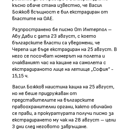
късно обаче стана известно, че Васил
Божков всъщност е бил екстрадиран от
властите на ОАЕ.
Разпространено бе писмо От Интерпол –
Абу Даби с дата 23 август, с което
българските власти са уведомени, че
Черепа ще бъде екстрадиран на 25 август. В
него се посочват номерът на полета и
очакваният час на кацане на самолета с
екстрадираното лице на летище „София“ -
15,15 ч.
Васил Божков наистина кацна на 25 август,
но не беше придружаван от
представителите на българските
правоохранителни органи, както обичайно
се прави, а прокуратурата получи писмо за
екстрадирането му чак на 28 август – цели
3 дни след неговото завръщане.