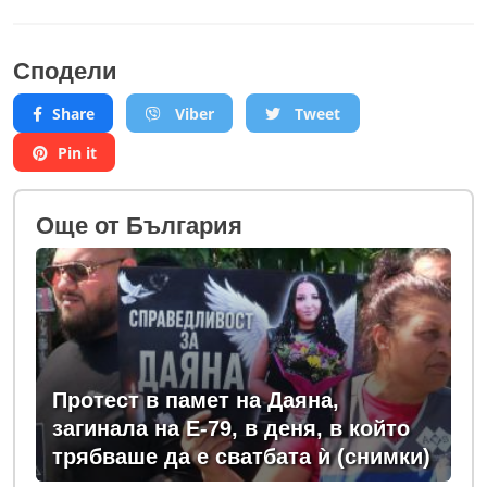
Сподели
Share
Viber
Tweet
Pin it
Oще от България
Протест в памет на Даяна,
загинала на Е-79, в деня, в който
трябваше да е сватбата ѝ (снимки)