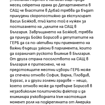
месец секретна грама до Департамента в
САЩ че властите в Дубай трябва да бъдат
принудени скоропостижно да експулсират
Васил Божков, тъй като той е нужен за
постигането на „целите на САЩ в
България. Завръщането на Божков, трябва
да принуди Бойко Борисов и депутатите на
ГЕРБ да са по-активни при приемането на
важни бъдещи закони в парламента, които
да ограничат руското влияние в България.
От друга страна посолството на САЩ в
България е притеснено, че на
предстоящите местни избори ГЕРБ може
да спечели отново София, Варна, Пловдив,
Бургас, а и други големи градове – нещо,
което отново може да превърне Борисов в
незаобиколим политически фактор и да
елиминира ръководната към настоящия
момент роля на подкрепяната от Америка