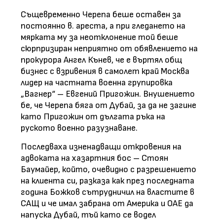
Същевременно Черепа беше оставен за
постоянно в. ареста, а при гледането на
мярката му за неотклонение той беше
сюрпризиран неприятно от обявлението на
прокурора Ангел Кънев, че е въртял общ
бизнес с взривения в самолет край Москва
лидер на частната военна групировка
„Вагнер“ – Евгений Пригожин. Внушението
бе, че Черепа бяга от Дубай, за да не загине
като Пригожин от дългата ръка на
руското военно разузнаване.
Последваха изненадващи откровения на
адвоката на хазартния бос – Стоян
Баумайер, който, очевидно с разрешението
на клиента си, разказа как през последната
година Божков сътрудничил на властите в
САЩ и че имал забрана от Америка и ОАЕ да
напуска Дубай, тъй като се водел