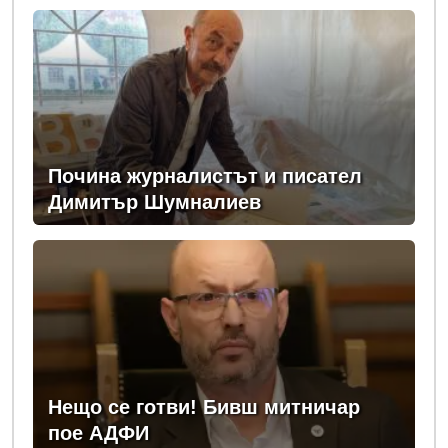
Почина журналистът и писател
Димитър Шумналиев
Нещо се готви! Бивш митничар
пое АДФИ