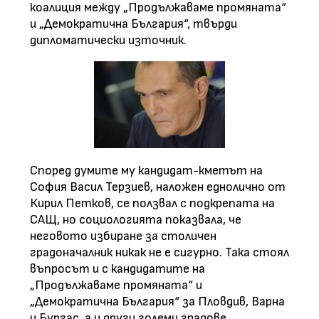
коалиция между „Продължаваме промяната“
и „Демократична България“, твърди
дипломатически източник.
Според думите му кандидат-кметът на
София Васил Терзиев, наложен еднолично от
Кирил Петков, се ползвал с подкрепата на
САЩ, но социологията показвала, че
неговото избиране за столичен
градоначалник никак не е сигурно. Така стоял
въпросът и с кандидатите на
„Продължаваме промяната“ и
„Демократична България“ за Пловдив, Варна
и Бургас, а и други големи градове.