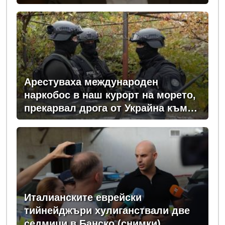
Арестуваха международен
наркобос в наш курорт на морето,
прекарвал дрога от Украйна към
ЕС
Италианските еврейски
тийнейджъри хулиганствали две
седмици в Банско (снимки)