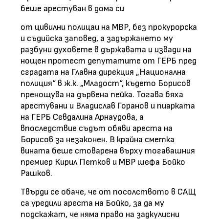
беше арестуван в дома си
от цивилни полицаи на МВР, без прокурорска
и съдийска заповед, а задържането му
разбуни духовете в държавата и извади на
нощен протест депутатите от ГЕРБ пред
сградата на Главна дирекция „Национална
полиция“ в ж.к. „Младост“, където Борисов
пренощува на дървена пейка. Тогава бяха
арестувани и Владислав Горанов и пиарката
на ГЕРБ Севдалина Арнаудова, а
впоследствие съдът обяви ареста на
Борисов за незаконен. В крайна сметка
вината беше стоварена върху тогавашния
премиер Кирил Петков и МВР шефа Бойко
Рашков.
Твърди се обаче, че от посолството в САЩ
са уредили ареста на Бойко, за да му
подскажат, че няма право на задкулисни