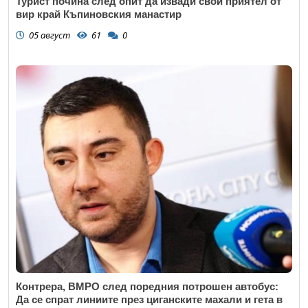
Турист почина след опит да извади свой приятел от
вир край Къпиновския манастир
05 август
61
0
Контрера, ВМРО след поредния потрошен автобус:
Да се спрат линиите през циганските махали и гета в