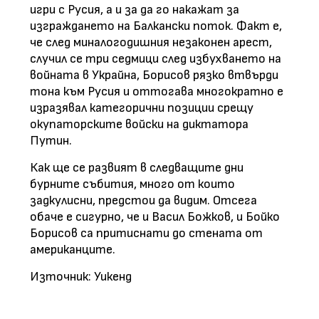
игри с Русия, а и за да го накажат за
изграждането на Балкански поток. Факт е,
че след миналогодишния незаконен арест,
случил се три седмици след избухването на
войната в Украйна, Борисов рязко втвърди
тона към Русия и оттогава многократно е
изразявал категорични позиции срещу
окупаторските войски на диктатора
Путин.
Как ще се развият в следващите дни
бурните събития, много от които
задкулисни, предстои да видим. Отсега
обаче е сигурно, че и Васил Божков, и Бойко
Борисов са притиснати до стената от
американците.
Източник: Уикенд