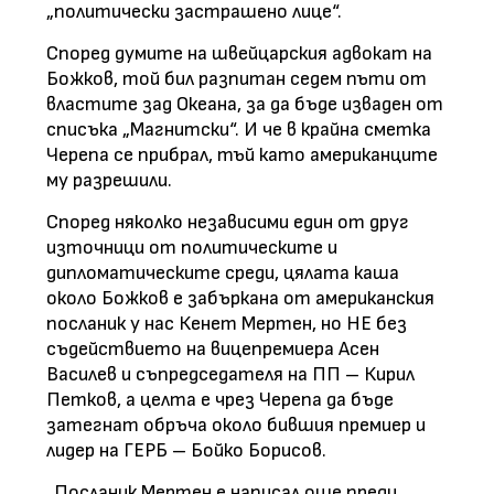
„политически застрашено лице“.
Според думите на швейцарския адвокат на
Божков, той бил разпитан седем пъти от
властите зад Океана, за да бъде изваден от
списъка „Магнитски“. И че в крайна сметка
Черепа се прибрал, тъй като американците
му разрешили.
Според няколко независими един от друг
източници от политическите и
дипломатическите среди, цялата каша
около Божков е забъркана от американския
посланик у нас Кенет Мертен, но НЕ без
съдействието на вицепремиера Асен
Василев и съпредседателя на ПП – Кирил
Петков, а целта е чрез Черепа да бъде
затегнат обръча около бившия премиер и
лидер на ГЕРБ – Бойко Борисов.
„Посланик Мертен е написал още преди