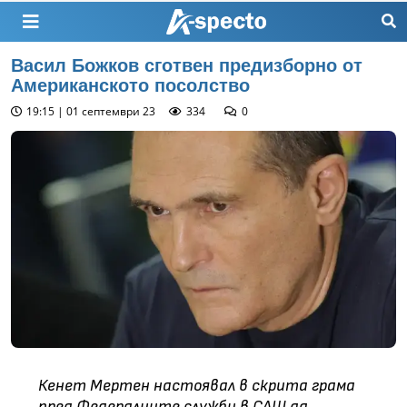
Васил Божков сготвен предизборно от
Американското посолство
19:15 | 01 септември 23
334
0
Кенет Мертен настоявал в скрита грама
пред Федералните служби в САЩ да