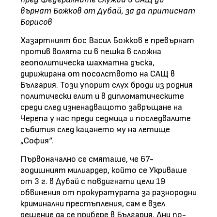
върнат Божков от Дубай, за да притиснат
Борисов
Хазартният бос Васил Божков е превърнат
против волята си в пешка в сложна
геополитическа шахматна дъска,
дирижирана от посолството на САЩ в
България. Този упорит слух броди из родния
политически елит и в дипломатическите
среди след изненадващото завръщане на
Черепа у нас преди седмица и последвалите
събития след кацането му на летище
„София“.
Първоначално се смяташе, че 67-
годишният милиардер, който се Укриваше
от 3 г. в Дубай с повдигнати цели 19
обвинения от прокуратурата за разнородни
криминални престъпления, сам е взел
решение да се прибере в България. Дни по-