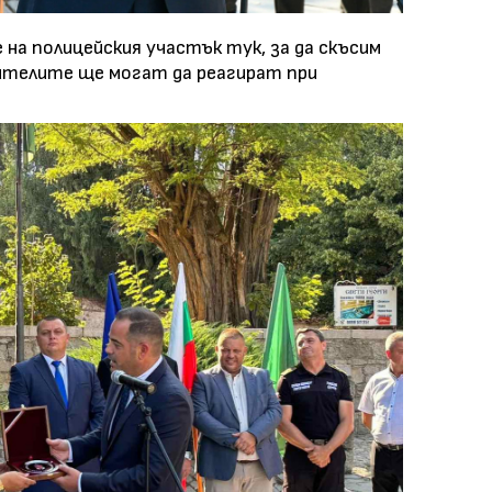
на полицейския участък тук, за да скъсим
ителите ще могат да реагират при