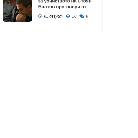
за убийството на Стоян
Балтов проговори от
Южна Африка
05 август
50
0