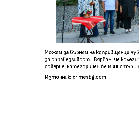
Можем да върнем на копривщенци чу
за справедливост. Вярвам, че колег
доверие, категоричен бе министър С
Източник: crimesbg.com