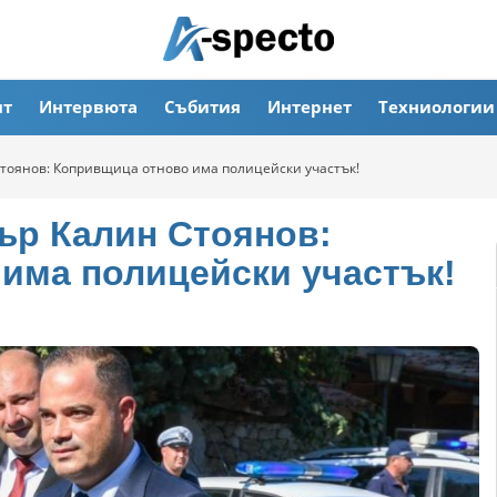
ят
Интервюта
Събития
Интернет
Техниологии
оянов: Копривщица отново има полицейски участък!
ър Калин Стоянов:
има полицейски участък!