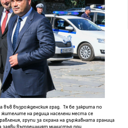
във възрожденския град. Тя бе закрита по
 жителите на редица населени места се
равления, групи за охрана на държавната граница
ва заяви вътрешният министър при