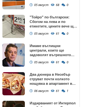
манастир
05 август
68
0
"Тойро" по български:
Сбогом на лева и по
етикетите, цените вече ще
са само в евро
05 август
61
0
Имаме въглищни
централи, които ще
задоволят вътрешното
потребление на ток
05 август
61
0
Два дюнера в Несебър
струват почти колкото
нощувка в апартамент в
Поморие
06 август
61
1
Издирваният от Интерпол