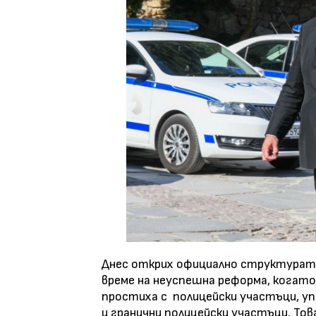
Днес открих официално структурата 
време на неуспешна реформа, когато
простиха с полицейски участъци, уп
и гранични полицейски участъци. То