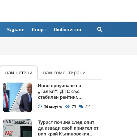
Здраве
Спорт
Любопитно
най-четени
най-коментирани
Ново проучване на
„Галъп“: ДПС със
стабилен рейтинг,
подкрепата към Радев се
06 август
75
24
запазва
Турист почина след опит
да извади свой приятел от
вир край Къпиновския