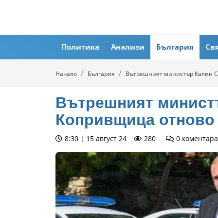
Политика
Анализи
България
Св
Начало
България
Вътрешният министър Калин Ст
Вътрешният минист
Копривщица отново 
8:30 | 15 август 24
280
0
коментара