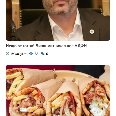
Нещо се готви! Бивш митничар пое АДФИ
06 август
72
0