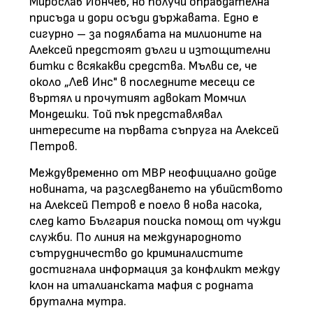
Мирослав Йончев, но получи оправдателна
присъда и дори осъди държавата. Едно е
сигурно – за подялбата на милионите на
Алексей предстоят дълги и изтощителни
битки с всякакви средства. Мълви се, че
около „Лев Инс" в последните месеци се
въртял и прочутият адвокат Момчил
Мондешки. Той пък представлявал
интересите на първата съпруга на Алексей
Петров.
Междувременно от МВР неофициално дойде
новината, ча разследването на убийството
на Алексей Петров е поело в нова насока,
след като България поиска помощ от чужди
служби. По линия на международното
сътрудничество до криминалистите
достигнала информация за конфликт между
клон на италианската мафия с родната
брутална мутра.