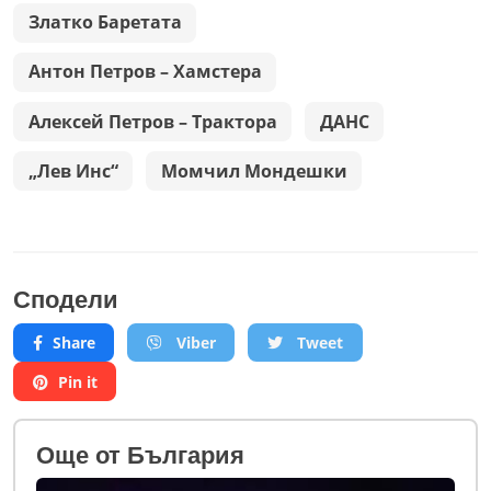
Златко Баретата
Антон Петров – Хамстера
Алексей Петров – Трактора
ДАНС
„Лев Инс“
Момчил Мондешки
Сподели
Share
Viber
Tweet
Pin it
Oще от България