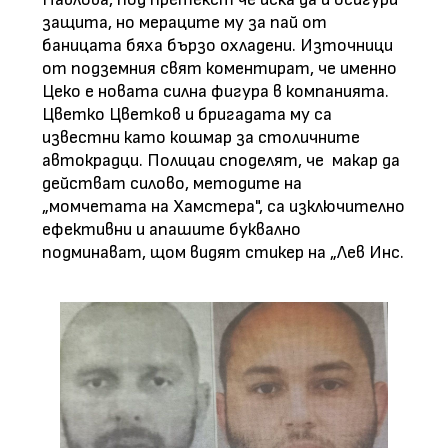
защита, но мераците му за пай от
баницата бяха бързо охладени. Източници
от подземния свят коментират, че именно
Цеко е новата силна фигура в компанията.
Цветко Цветков и бригадата му са
известни като кошмар за столичните
автокрадци. Полицаи споделят, че
макар да
действат силово, методите на
„момчетата на Хамстера", са изключително
ефективни и апашите буквално
подминават, щом видят стикер на „Лев Инс.