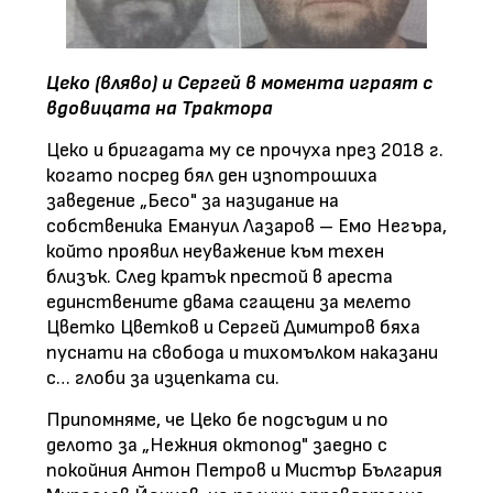
Цеко (вляво) и Сергей в момента играят с
вдовицата на Трактора
Цеко и бригадата му се прочуха през 2018 г.
когато посред бял ден изпотрошиха
заведение „Бесо" за назидание на
собственика Емануил Лазаров – Емо Негъра,
който проявил неуважение към техен
близък. След кратък престой в ареста
единствените двама сгащени за мелето
Цветко Цветков и Сергей Димитров бяха
пуснати на свобода и тихомълком наказани
с… глоби за изцепката си.
Припомняме, че Цеко бе подсъдим и по
делото за „Нежния октопод" заедно с
покойния Антон Петров и Мистър България