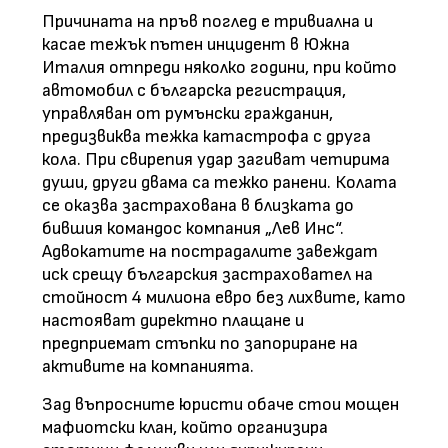
Причината на пръв поглед е тривиална и
касае тежък пътен инцидент в Южна
Италия отпреди няколко години, при който
автомобил с българска регистрация,
управляван от румънски гражданин,
предизвиква тежка катастрофа с друга
кола. При свирепия удар загиват четирима
души, други двама са тежко ранени. Колата
се оказва застрахована в близката до
бившия командос компания „Лев Инс“.
Адвокатите на пострадалите завеждат
иск срещу българския застраховател на
стойност 4 милиона евро без лихвите, като
настояват директно плащане и
предприемат стъпки по запориране на
активите на компанията.
Зад въпросните юристи обаче стои мощен
мафиотски клан, който организира