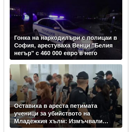
Гонка на наркодилъри с полицаи в
София, арестуваха Венци "Белия
негър" с 460 000 евро в него
Оставиха в ареста петимата
ученици за убийството на
Младежкия хълм: Измъчвали
Георги час, гаврили се с него и го