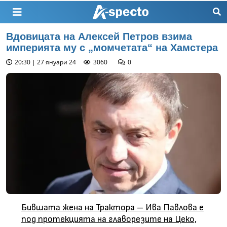
Вдовицата на Алексей Петров взима
империята му с „момчетата“ на Хамстера
20:30 | 27 януари 24
3060
0
Бившата жена на Трактора – Ива Павлова е
под протекцията на главорезите на Цеко,