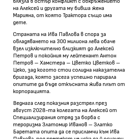
влязла в остър конфликт с обкръжението
на Алексей и другата му бивша жена
Марияна, от която Трактора също има
дете.
Страната на Ива Павлова в спора за
овладяването на 300 милиона лева обаче
взел изключително близкият до Алексей
Петров и покойния му лейтенант Антон
Петров – Хамстера – Цветко Цветков –
Цеко, зад когото стои солидна наказателна
бригада, която засега успешно парирала
опитите да бъде откъсната жива плът от
корпорацията.
Веднага след показния разстрел през
август 2028-та колегата на Алексей от
Специализирания отряд за борба с
тероризма Златомир Иванов – Златко
Баретата опита да се присламчи към Ива
Павлова, под претекст че иска да й осигури