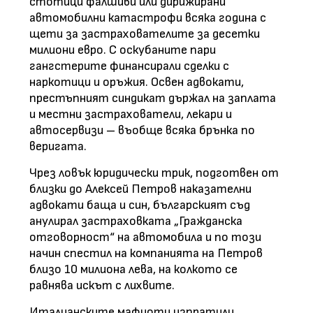
стотици фалшиви или дирижирани
автомобилни катастрофи всяка година с
щети за застрахователите за десетки
милиони евро. С оскубаните пари
гангстерите финансирали сделки с
наркотици и оръжия. Освен адвокати,
престъпният синдикат държал на заплата
и местни застрахователи, лекари и
автосервизи – въобще всяка брънка по
веригата.
Чрез ловък юридически трик, подготвен от
близки до Алексей Петров наказателни
адвокати баща и син, българският съд
анулирал застраховката „Гражданска
отговорност“ на автомобила и по този
начин спестил на компанията на Петров
близо 10 милиона лева, на колкото се
равнява искът с лихвите.
Италианските мафиоти изпратили