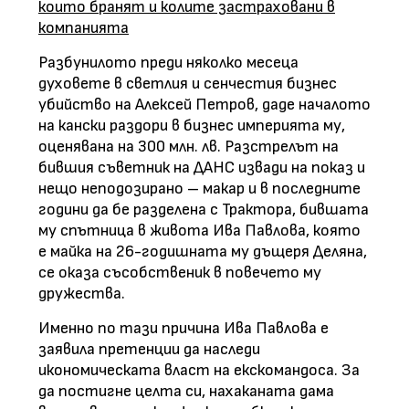
които бранят и колите застраховани в
компанията
Разбунилото преди няколко месеца
духовете в светлия и сенчестия бизнес
убийство на Алексей Петров, даде началото
на кански раздори в бизнес империята му,
оценявана на 300 млн. лв. Разстрелът на
бившия съветник на ДАНС извади на показ и
нещо неподозирано – макар и в последните
години да бе разделена с Трактора, бившата
му спътница в живота Ива Павлова, която
е майка на 26-годишната му дъщеря Деляна,
се оказа съсобственик в повечето му
дружества.
Именно по тази причина Ива Павлова е
заявила претенции да наследи
икономическата власт на екскомандоса. За
да постигне целта си, нахаканата дама