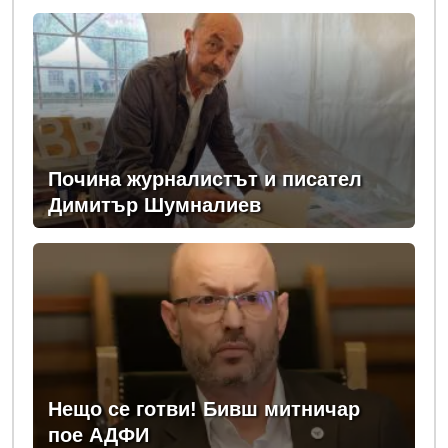
Почина журналистът и писател
Димитър Шумналиев
Нещо се готви! Бивш митничар
пое АДФИ