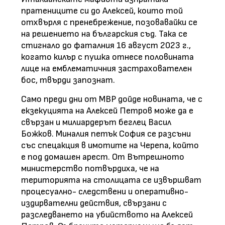
пратениците си до Алексей, които той
отхвърля с пренебрежение, позовавайки се
на решението на българския съд. Така се
стигнало до фаталния 16 август 2023 г.,
когато килър с пушка отнесе половината
лице на емблематичния застрахователен
бос, твърди запознат.
Само преди дни от МВР дойде новината, че с
екзекуцията на Алексей Петров може да е
свързан и милиардерът беглец Васил
Божков. Миналия петък София се разсъни
със спецакция в имотите на Черепа, който
е под домашен арест. От Вътрешното
министерство потвърдиха, че на
територията на столицата се извършват
процесуално- следствени и оперативно-
издирвателни действия, свързани с
разследването на убийството на Алексей