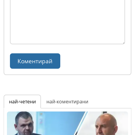
най-четени
най-коментирани