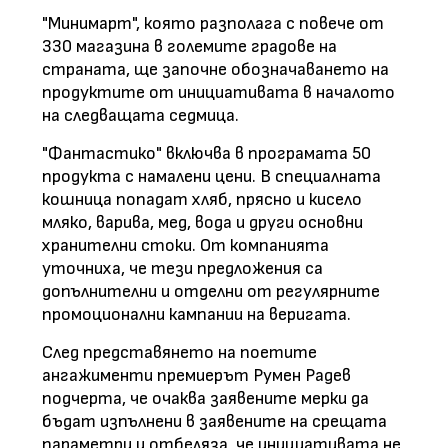
"Минимарт", която разполага с повече от
330 магазина в големите градове на
страната, ще започне обозначаването на
продуктите от инициативата в началото
на следващата седмица.
"Фантастико" включва в програмата 50
продукта с намалени цени. В специалната
кошница попадат хляб, прясно и кисело
мляко, варива, мед, вода и други основни
хранителни стоки. От компанията
уточниха, че тези предложения са
допълнителни и отделни от регулярните
промоционални кампании на веригата.
След представянето на поетите
ангажименти премиерът Румен Радев
подчерта, че очаква заявените мерки да
бъдат изпълнени в заявените на срещата
параметри и отбеляза, че инициативата не