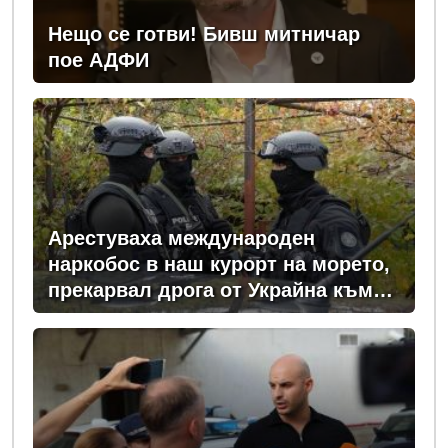
Нещо се готви! Бивш митничар
пое АДФИ
Арестуваха международен
наркобос в наш курорт на морето,
прекарвал дрога от Украйна към
ЕС