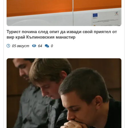
Турист почина след опит да извади свой приятел от
вир край Къпиновския манастир
05 август
64
0