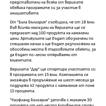
представители на всяка от веригите
обявиха програмите си за участие в
инициативата
От "Била България" съобщиха, че от 18 юни
във всички магазини на веригата ще се
предлагат над 100 продукта на намалени
цени. Артикулите ще бъдат обозначени по
специален начин и ще бъдат разположени на
обособени места в търговските обекти, за
да бъдат по-лесно откриваеми от
клиентите.
Веригата "Дар" ще стартира участието си
в програмата от 15 юни. Компанията се
ангажира в продължение на шест месеца да
поддържа 42 продукта с намаление от поне
15 процента.
"Кауфланд България" започва с минимум 30
продукта от най-често купуваните стоки,