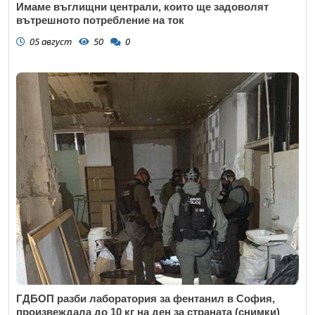
Имаме въглищни централи, които ще задоволят
вътрешното потребление на ток
05 август
50
0
ГДБОП разби лаборатория за фентанил в София,
произвеждала до 10 кг на ден за страната (снимки)