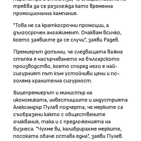
трябва да се разглежда като временна
промоционална кампания.
"Това не са краткосрочни промоции, а
дългосрочен ангажимент. Очаквам всичко,
което заявихте да се случи", заяви Радев.
Премиерът допълни, че следващата важна
стъпка е насърчаването на българското
производство, което според него е най-
сигурният път към устойчиви цени и по-
голяма хранителна сигурност.
Вицепремиерът и министър на
икономиката, инвестициите и индустрията
Александър Пулев подчерта, че мерките са
съобразени както с обществените
очаквания, така и с предложенията на
бизнеса. "Чухме ви, калибрирахме мерките,
посоката обаче остава една", заяви Пулев.