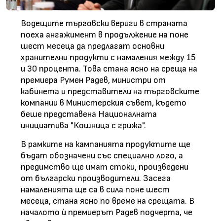
Водещите търговски вериги в страната
поеха ангажимент в продължение на поне
шест месеца да предлагат основни
хранителни продукти с намаления между 15
и 30 процента. Това стана ясно на среща на
премиера Румен Радев, министри от
кабинета и представители на търговските
компании в Министерския съвет, където
беше представена Националната
инициатива "Кошница с грижа".
В рамките на кампанията продуктите ще
бъдат обозначени със специално лого, а
предимство ще имат стоки, произведени
от български производители. Засега
намаленията ще са в сила поне шест
месеца, стана ясно по време на срещата. В
началото ѝ премиерът Радев подчерта, че