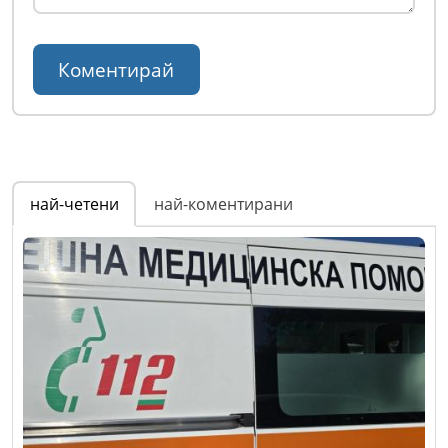
най-четени
най-коментирани