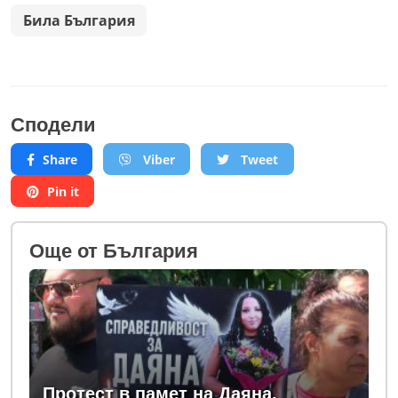
Била България
Сподели
Share
Viber
Tweet
Pin it
Oще от България
Протест в памет на Даяна,