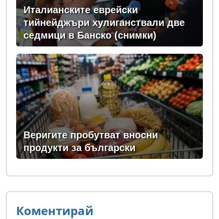
Италианските еврейски
тийнейджъри хулиганствали две
седмици в Банско (снимки)
Веригите пробутват вносни
продукти за български
Коментирай