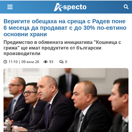
Веригите обещаха на среща с Радев поне
6 месеца да продават с до 30% по-евтино
основни храни
Предимство в обявената инициатива "Кошница с
грижа" ще имат продуктите от български
производители
11:10 | 09 юни 26
93
0