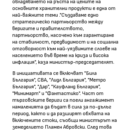
овладяването на ръста на цените на
основните хранителни продукти е една от
най-важните теми ."Създаваме едно
стратегическо партньорство между
веригите и правителството,
партньорство, насочено към гарантиране
на стабилност, предвидимост и на социална
отговорност към най-уязвимите слоеве на
населението във време на криза и висока
инфлация", каза министър-председателят.
В инициативата се включват "Била
България", СВА, "Лидл България", "Метро
България", "Дар", "Кауфланд България",
"Минимарт" и "Фантастико". Част от
търговските вериги са поели ангажимент
намаленията да бъдат в сила за по-дълъг
период, както и да разширят обхвата на
включените стоки, съобщи министърът на
земеделието Пламен Абровски. След това