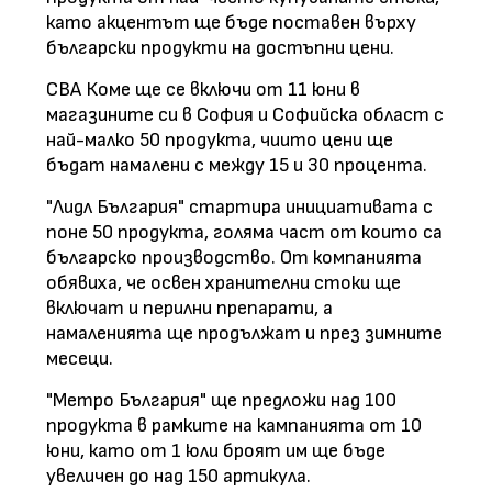
като акцентът ще бъде поставен върху
български продукти на достъпни цени.
СВА Коме ще се включи от 11 юни в
магазините си в София и Софийска област с
най-малко 50 продукта, чиито цени ще
бъдат намалени с между 15 и 30 процента.
"Лидл България" стартира инициативата с
поне 50 продукта, голяма част от които са
българско производство. От компанията
обявиха, че освен хранителни стоки ще
включат и перилни препарати, а
намаленията ще продължат и през зимните
месеци.
"Метро България" ще предложи над 100
продукта в рамките на кампанията от 10
юни, като от 1 юли броят им ще бъде
увеличен до над 150 артикула.