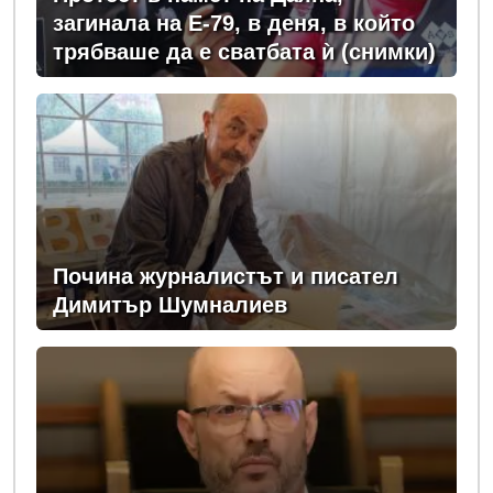
загинала на Е-79, в деня, в който
трябваше да е сватбата ѝ (снимки)
Почина журналистът и писател
Димитър Шумналиев