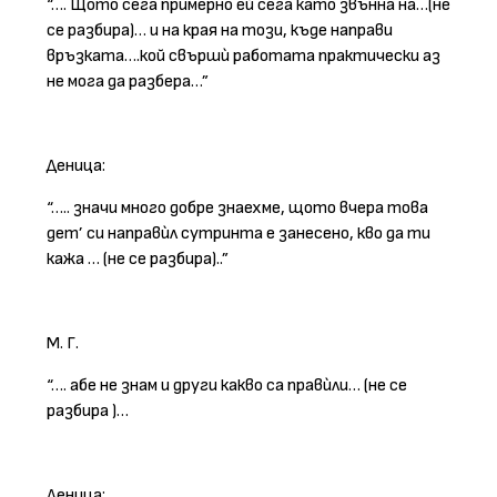
“…. Щото сега примерно ей сега като звънна на…(не
се разбира)… и на края на този, къде направи
връзката….кой свършѝ работата практически аз
не мога да разбера…”
Деница:
“….. значи много добре знаехме, щото вчера това
дет’ си направѝл сутринта е занесено, кво да ти
кажа … (не се разбира)..”
М. Г.
“…. абе не знам и други какво са правѝли… (не се
разбира )…
Деница: