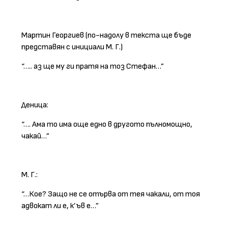
Мартин Георгиев (по-надолу в текста ще бъде
представян с инициали М. Г.)
“….. аз ще му ги пратя на тоз Стефан…”
Деница:
“…. Ама то има още едно в другото пълномощно,
чакай…”
М. Г.:
“…Кое? Защо не се отърва от тея чакали, от тоя
адвокат ли е, к’ъв е…”