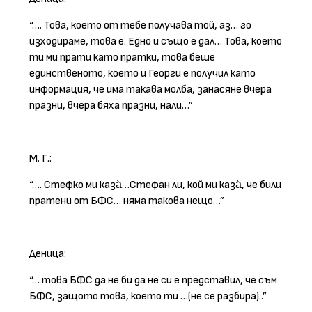
“…. Това, което от тебе получава той, аз… го
изходираме, това е. Едно и също е дал… Това, което
ти ми прати като пратки, това беше
единственото, което и Георги е получил като
информация, че има такава молба, занасяне вчера
празни, вчера бяха празни, нали…”
М. Г.:
“…. Стефко ми каза̀…Стефан ли, кой ми каза̀, че били
пратени от БФС… няма такова нещо…”
Деница:
“… това БФС да не би да не си е представил, че съм
БФС, защото това, което ти …(не се разбира)..”