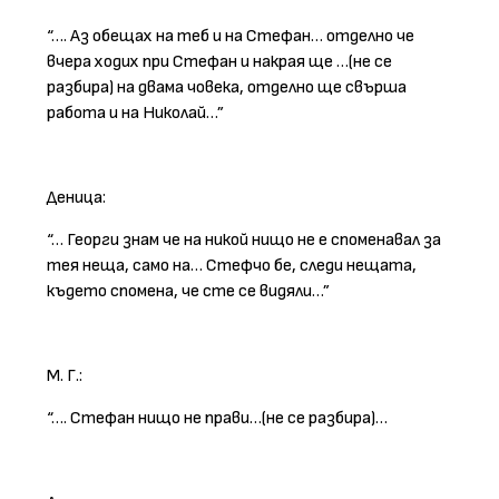
“…. Аз обещах на теб и на Стефан… отделно че
вчера ходих при Стефан и накрая ще …(не се
разбира) на двама човека, отделно ще свърша
работа и на Николай…”
Деница:
“… Георги знам че на никой нищо не е споменавал за
тея неща, само на… Стефчо бе, следи нещата,
където спомена, че сте се видяли…”
М. Г.:
“…. Стефан нищо не прави…(не се разбира)…