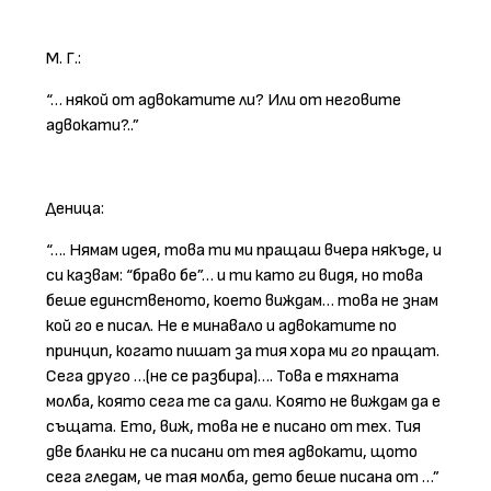
М. Г.:
“… някой от адвокатите ли? Или от неговите
адвокати?..”
Деница:
“…. Нямам идея, това ти ми пращаш вчера някъде, и
си казвам: “браво бе”… и ти като ги видя, но това
беше единственото, което виждам… това не знам
кой го е писал. Не е минавало и адвокатите по
принцип, когато пишат за тия хора ми го пращат.
Сега друго …(не се разбира)…. Това е тяхната
молба, която сега те са дали. Която не виждам да е
същата. Ето, виж, това не е писано от тех. Тия
две бланки не са писани от тея адвокати, щото
сега гледам, че тая молба, дето беше писана от …”