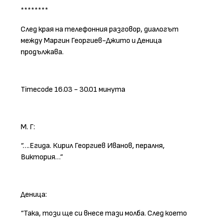
********
След края на телефонния разговор, диалогът
между Маргин Георгиев-Джито и Деница
продължава.
Timecode 16.03 - 30.01 минута
М. Г:
“….Егида. Кирил Георгиев Иванов, пералня,
Виктория…”
Деница:
“Така, този ще си внесе тази молба. След което