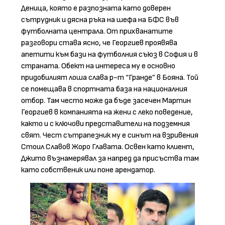
Деница, която е разпозната като доверен
сътрудник и дясна ръка на шефа на БФС във
футболната централа. От прихванатите
разговори става ясно, че Георгиев проявява
апетити към бази на футболния съюз в София и в
страната. Обект на интереса му е основно
придобилият лоша слава р-т “Гранде” в Бояна. Той
се помещава в спортната база на националния
отбор. Там често може да бъде засечен Мартин
Георгиев в компанията на жени с леко поведение,
както и с ключови представители на подземния
свят. Чест сътрапезник му е синът на взривения
Стоил Славов Жоро Главата. Освен като клиент,
Джито възнамерявал за напред да присъства там
като собственик или поне арендатор.