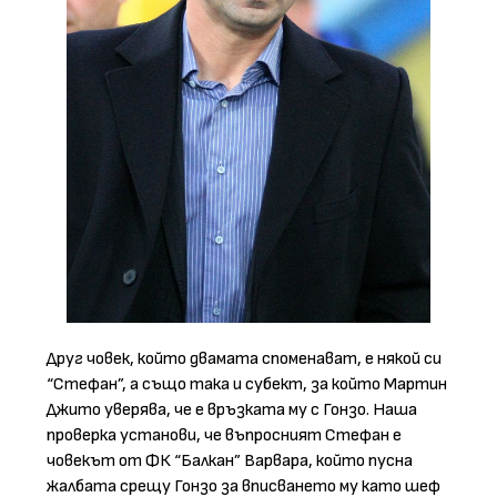
Друг човек, който двамата споменават, е някой си
“Стефан”, а също така и субект, за който Мартин
Джито уверява, че е връзката му с Гонзо. Наша
проверка установи, че въпросният Стефан е
човекът от ФК “Балкан” Варвара, който пусна
жалбата срещу Гонзо за вписването му като шеф