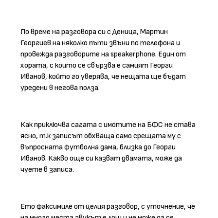
По време на разговора си с Деница, Мартин
Георгиев на няколко пъти звъни по телефона и
провежда разговорите на speakerphone. Един от
хората, с които се свързва е самият Георги
Иванов, който го уверява, че нещата ще бъдат
уредени в негова полза.
Как приключва сагата с имотите на БФС не става
ясно, т.к записът обхваща само срещата му с
въпросната футболна дама, близка до Георги
Иванов. Какво още си казват двамата, може да
чуете в записа.
Ето факсимиле от целия разговор, с уточнение, че
на много места звукът е лош и не може да се