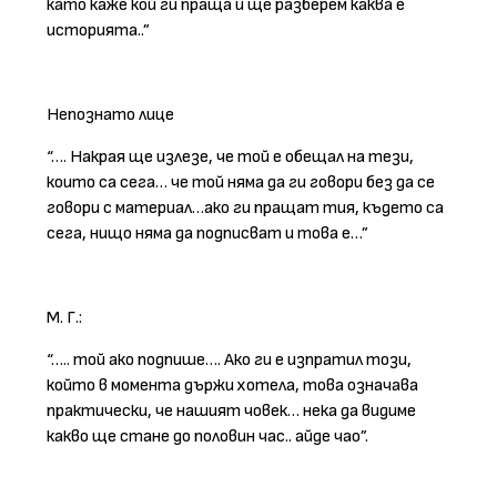
като каже кой ги праща и ще разберем каква е
историята..”
Непознато лице
“…. Накрая ще излезе, че той е обещал на тези,
които са сега… че той няма да ги говори без да се
говори с материал…ако ги пращат тия, където са
сега, нищо няма да подписват и това е…”
М. Г.:
“….. той ако подпише…. Ако ги е изпратил този,
който в момента държи хотела, това означава
практически, че нашият човек… нека да видиме
какво ще стане до половин час.. айде чао”.