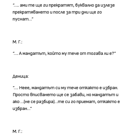
“….. ами те ще ги прекратят, буквално да излезе
прекратяването и после за три дни ще го
пуснат…”
М. Г.:
“…. А мандатът, който му тече от тогава ли е?”
Деница:
“…. Неее, мандатът си му тече откакто е избран.
Просто вписването ще се забави, но мандатът и
ако …(не се разбира)…те си го приемат, откакто е
избран…”
М. Г.: