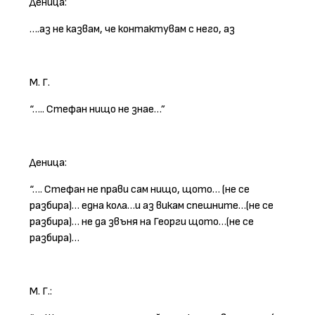
Деница:
….аз не казвам, че контактувам с него, аз
М. Г.
“….. Стефан нищо не знае…”
Деница:
“…. Стефан не прави сам нищо, щото… (не се
разбира)… една кола…и аз викам спешните…(не се
разбира)… не да звъня на Георги щото…(не се
разбира)…
М. Г.: