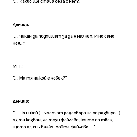
“…. Какво ще става сега с нея?..”
Деница:
“…. Чакам да подпишат за да я махнем. И не само
нея…”
М. Г.:
“…. Ма тя на кой е човек?”
Деница:
“…. На никой (… част от разговора не се разбира…)
аз ти казвам, че тези файлове, които са твои,
щото аз ги хвана̀х, мойте файлове ….”