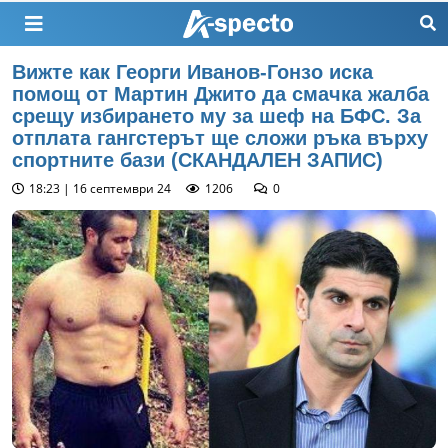
Вижте как Георги Иванов-Гонзо иска
помощ от Мартин Джито да смачка жалба
срещу избирането му за шеф на БФС. За
отплата гангстерът ще сложи ръка върху
спортните бази (СКАНДАЛЕН ЗАПИС)
18:23 | 16 септември 24
1206
0