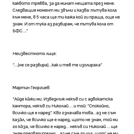
каквото трябва, за да минат нещата през мене.
Следващия момент ми звъни и казва: пътува кола
към мене, в 5 часа ще ти кажа кой ги праща, още не
знам. И от тука аз разбирам, че пътува кола от
БФС….”
Неизвестното лице:
“….(не се разбира)…как и теб те изолираха”
Мартин Георгиев:
“Айде ка̀жи ми. Изведнъж некъв си с адвокатска
кантора, некъв си Николай … и той: “Спокойно,
всичко ще е наред”. Кво означава това…аз не съм
каза̀л, че всичко ще е наред, щото не знам, той ми
го ка̀за, че всичко е наред… некъв си Николай … ще
знам предварително… аз не съм го чул, щот’ не ми