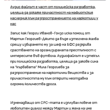
Аудио файлът е част от полицейска разработка,
целяща да докаже причастност на мафиотския
наследник към разпространението на наркотици у
нас
Запис как Георги Иванов-Гонзо иска помощ от
Мартин Георгиев-Джито да бъде изтеглена жалба
срещу избирането му за шеф на БФС разкрива
срастването на организираната престъпност с
интересите във футбола. Аудиофайлът е изтекъл
при полицейска разработка, целяща да закове сина
на “кървавата” Мила Георгиева за
разпространение на наркотични вещества и за
причастността му към открити неотдавна
огромни количества дрога.
Изненадващо от СРС-тата е изплувал повече от
любопитен диалог между Мартин и жена на име