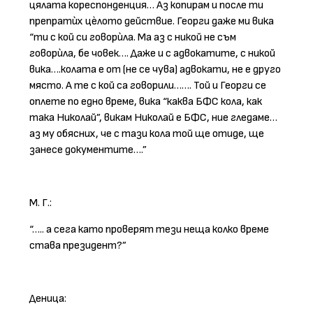
цялата кореспонденция… Аз копирам и после ти
препратѝх цѐлото действие. Георги даже ми вика
“ти с кой си говорѝла. Ма аз с никой не съм
говорѝла, бе човек…. Даже и с адвокатите, с никой
вика….колата е от (не се чува) адвокати, не е друго
място. А те с кой са говорили……. Той и Георги се
оплете по едно време, вика “каква БФС кола, как
така Николай”, викам Николай е БФС, ние гледаме…
аз му обясних, че с тази кола той ще отиде, ще
занесе документите….”
М. Г.:
“….. а сега като проверят тези неща колко време
става президент?”
Деница: