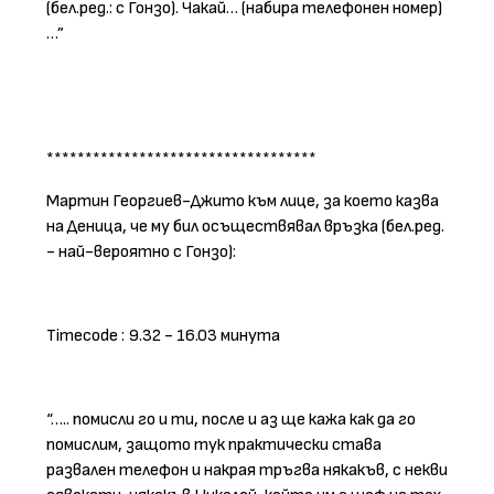
(бел.ред.: с Гонзо). Чакай… (набира телефонен номер)
…”
***********************************
Мартин Георгиев-Джито към лице, за което казва
на Деница, че му бил осъществявал връзка (бел.ред.
- най-вероятно с Гонзо):
Timecode : 9.32 - 16.03 минута
“….. помисли го и ти, после и аз ще кажа как да го
помислим, защото тук практически става
развален телефон и накрая тръгва някакъв, с некви