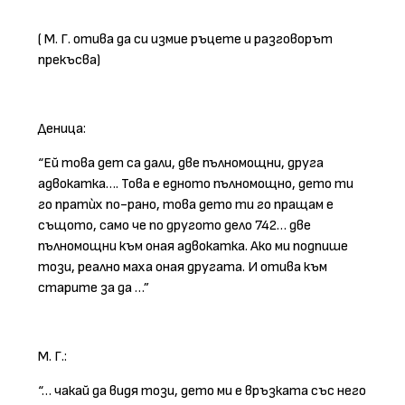
( М. Г. отива да си измие ръцете и разговорът
прекъсва)
Деница:
“Ей това дет са дали, две пълномощни, друга
адвокатка…. Това е едното пълномощно, дето ти
го пратѝх по-рано, това дето ти го пращам е
същото, само че по другото дело 742… две
пълномощни към оная адвокатка. Ако ми подпише
този, реално маха оная другата. И отива към
старите за да …”
М. Г.:
“… чакай да видя този, дето ми е връзката със него