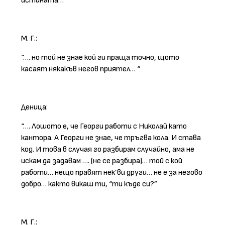
истината…”
М. Г.:
“…. но той не знае кой ги праща точно, щото
касаят някакъв негов приятел… “
Деница:
“…. Лошото е, че Георги работи с Николай като
кантора. А Георги не знае, че тръгва кола. И става
код. И това в случая го разбирам случайно, ама не
искам да задавам …. (не се разбира)… той с кой
работи… нещо правят нек’ви други… не е за негово
добро… както викаш ти, “ти къде си?”
М. Г.: