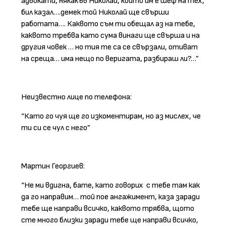
адвокати, някакъв Николай, който им е шеф на тех,
бил казал….демек той Николай ще свърши
работата…. Каквото съм ти обещал аз на тебе,
каквото требва като сума винаги ще свърша и на
другия човек … но тия те са се свързали, отиват
на среща… има нещо по веригата, разбираш ли?…”
Неизвестно лице по телефона:
“Като го чуя ще го изкоментирам, но аз мислех, че
ти си се чул с него”
Мартин Георгиев:
“Не ми вдигна, бате, като говорих с тебе там как
да го направим… той пое ангажимент, каза заради
тебе ще направи всичко, каквото трябва, щото
сте много близки заради тебе ще направи всичко,