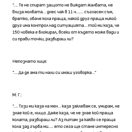
“…. Те не спират защото не виждат жалбата, не
влиза молбата… днес чак в 11 ч……. съгласен съм,
братко, обаче кола праща, накой друг праща никой
друг има контрол над ситуацията… той ми каза, че
150 човека е блокирал, всеки от където може вади и
си прави точки, разбираш ли?
Непознато лице:
“…. Да де ама ти нали си имаш уговорка…”
М. Г.:
“…. Този ми каза на мен… каза заклевам се, умирам, не
знае кой е, нищо. Даже каза, че не знае кой праща
колата, разбираш ли? Аз питам за какво се праща
кола зад гърба ми….. ето сега ще стане интересно