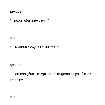
Деница:
“… може, обаче не съм…”
М. Г.:
“…. А какъв е случая с Янита?”
Деница:
“…. Янита движи тези неща, където са за …(не се
разбира…)
М. Г.: