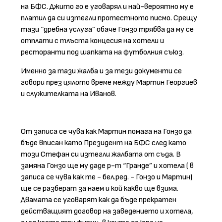
на БФС. Джито го е уговарял и най-вероятно му е
платил да си изтегли протестното писмо. Срещу
тази “дребна услуга” обаче Гонзо трябва да му се
отплати с тлъста концесия на хотели и
ресторанти под шапката на футболния съюз.
Именно за тази жалба и за тези документи се
говори през цялото време между Мартин Георгиев
и служителката на Иванов.
От записа се чува как Мартин помага на Гонзо да
бъде вписан като Президент на БФС след като
този Стефан си изтегли жалбата от съда. В
замяна Гонзо ще му даде р-т “Гранде” и хотела ( в
записа се чува как те - бел.ред. - Гонзо и Мартин)
ще се разберат за наем и кой какво ще взима.
Двамата се уговарят как да бъде прекратен
действащият договор на заведението и хотела,