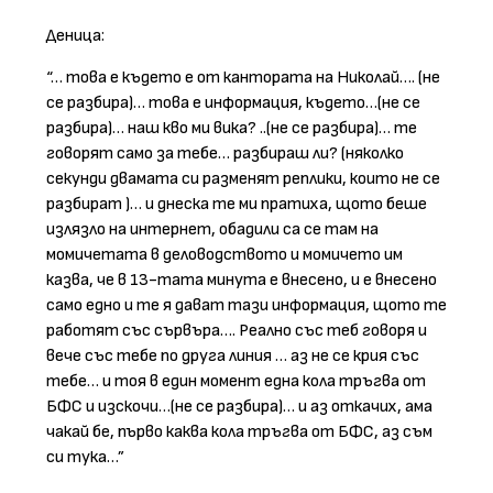
Деница:
“… това е където е от кантората на Николай…. (не
се разбира)… това е информация, където…(не се
разбира)… наш кво ми вика? ..(не се разбира)… те
говорят само за тебе… разбираш ли? (няколко
секунди двамата си разменят реплики, които не се
разбират )… и днеска те ми пратиха, щото беше
излязло на интернет, обадили са се там на
момичетата в деловодството и момичето им
казва, че в 13-тата минута е внесено, и е внесено
само едно и те я дават тази информация, щото те
работят със сървъра…. Реално със теб говоря и
вече със тебе по друга линия … аз не се крия със
тебе… и тоя в един момент една кола тръгва от
БФС и изскочи…(не се разбира)… и аз откачих, ама
чакай бе, първо каква кола тръгва от БФС, аз съм
си тука…”