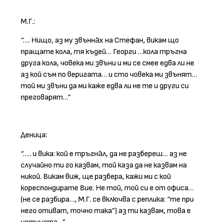
М.Г.:
“…. Нищо, аз му звънна̀х на Стефан, викам що
пращате кола, тя къдей… Георги …кола тръгна
друга кола, човека ми звъни и ми се смее едва ли не
аз кой съм по веригата… и сто човека ми звънят…
той ми звъни да ми каже едва ли не те и други си
преговарят…”
Деница:
“….. и вика: кой е тръгна̀л, да не разбереш… аз не
случайно ти го казвам, той каза да не казвам на
никой. Викам виж, ще разбера, кажи ми с кой
кореспондирате Вие. Не той, той си е от офиса…
(не се разбира…, М.Г. се включва с реплика: “те при
него отиват, точно така”) аз ти казвам, това е