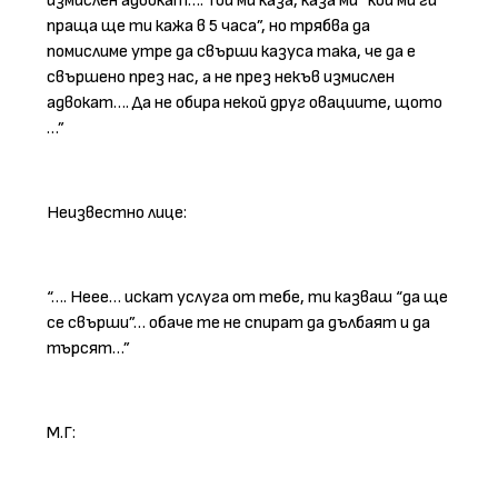
измислен адвокат…. Той ми каза, каза ми “кой ми ги
праща ще ти кажа в 5 часа”, но трябва да
помислиме утре да свърши казуса така, че да е
свършено през нас, а не през некъв измислен
адвокат…. Да не обира некой друг овациите, щото
…”
Неизвестно лице:
“…. Неее… искат услуга от тебе, ти казваш “да ще
се свърши”… обаче те не спират да дълбаят и да
търсят…”
М.Г: