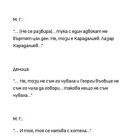
М. Г.:
“…. (Не се разбира)… тука с един адвокат ме
въртят цял ден. Не, този е Карадалиев. Лазар
Карадалиев…”
Деница:
“…. Не, този не съм го чувала и Георги въобще не
съм го чула да говори… такова нещо не съм
чувала…”
М. Г.:
“…. И тоя, тоя се напъва с хотела…”