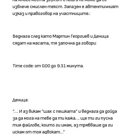
извлече смислен текст. Запазен е автентичният
изказ и правоговор на участниците.:
Веднага след като Мартин Георгиев и Деница
сядат на масата, тя започна да говори:
Time code: от 0.00 до 9.31 минута.
Деница:
“…. И аз викам “шах с пешката” и веднага да дойда
за да мога на тебе да ти кажа…. ще ти ги пусна
тия файлове, които ги имам, аз трябваше да ги
искам от тоя адвокат…”