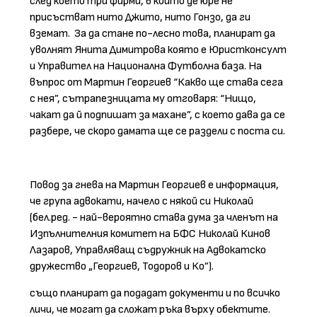
след което три фирми, в които де юре не
присъстват нито Джито, нито Гонзо, да ги
вземат. За да стане по-лесно това, планират да
уволнят Янита Димитрова която е Юристконсулт
и Управител на Национална Футболна база. На
въпрос от Мартин Георгиев “Какво ще става сега
с нея”, сътрапезницата му отговаря: “Нищо,
чакат да й подпишат за махане”, с което дава да се
разбере, че скоро дамата ще се раздели с поста си.
Повод за гнева на Мартин Георгиев е информация,
че група адвокати, начело с някой си Николай
(бел.ред. - най-вероятно става дума за членът на
Изпълнителния комитет на БФС Николай Кинов
Лазаров, Управляващ съдружник на Адвокатско
дружество „Георгиев, Тодоров и Ко”).
също планират да подадат документи и по всичко
личи, че могат да сложат ръка върху обектите.