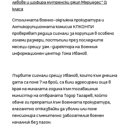
левове и шофира мутренски джип Мерцедес“
G
класа
Столичната военно-окръжна прокуратура и
Антикорупционната комисия КПКОНПИ
проверяват редица сигнали за корупция в особено
големи размери, постъпили през последните
месеци срещу зам.-директора на Военния
информационен център Тома Иванов.
Първите сигнали срещу Иванов, които към днешна
дата са поне 7 на брой, са били адресирани още в
края на миналата година към тогавашния
министър на отбраната Тодор Тагарев, който
обаче ги препратил към Военната прокуратура,
елегантно отказвайки да уволни или поне
пенсионира съмнително забогателия военен
началник без пагон.