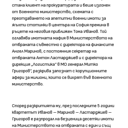
стана клиент на прокуратурата и беше изгонен
от Военното министерство, схемата с
преотдаването на апетитни военни имоти за
жълти стотинки в центъра на София премина в
ръцете на неговия приближен Тома Иванов. Той
оглавява имотната мафия в Министерството на
отбраната съвместно с директора на финансите
Ангел Маринов, с постоянния секретар на
отбраната Антон Ластарджиев и с директора на
дирекция „Логистика“ в МО генерал Митко
Григоров“, разкрива запознат с корупционните
афери за милиони, които се вихрят във Военното
министерство.
Според разкритията му, през последните 5 години
квартетът Иванов – Маринов – Ластарджиев –
Григоров е разпродал на безценица десетки имоти
на Министерството на отбраната с един и същ