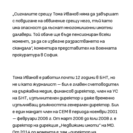
„Сигналите срещу Тома Иванов няма да завършат
с повдигане на обвинение срещу него, тъй като
има опасност да лъснат многомилионни имотни
далавери. Той обаче ще бъде пенсиониран всеки
момент, за да се избегне разрастването на
скандала“, коментира представител на Военната
прокуратура в София.
Тома Иванов е работил почти 12 години в БНТ, но
не и като журналист – бил е главен счетоводител
на държавна медия, финансов директор, член на УС
на БНТ, изпълнителен директор и даже временно
изпълняващ длъжността генерален директор. Бил
е един мандат член на СЕМ в периода ноември 2001
– февруари 2006 г. От март 2006 до юли 2008 г. е
директор на дирекция „Недвижими имоти“ на МО.
От 2014 до момента е зам.-директор на