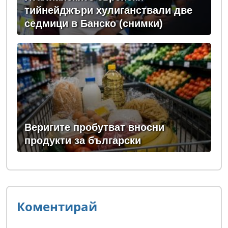
тийнейджъри хулиганствали две
седмици в Банско (снимки)
Веригите пробутват вносни
продукти за български
Коментирай