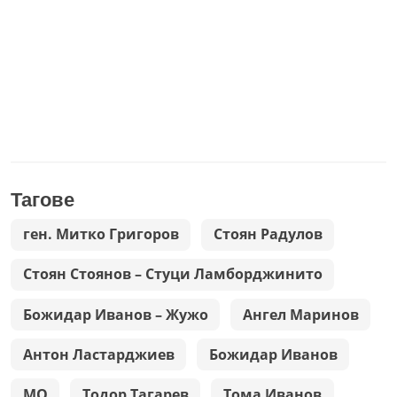
Тагове
ген. Митко Григоров
Стоян Радулов
Стоян Стоянов – Стуци Ламборджинито
Божидар Иванов – Жужо
Ангел Маринов
Антон Ластарджиев
Божидар Иванов
МО
Тодор Тагарев
Тома Иванов