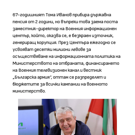
67-годишният Тома Иванов прибира държавна
пенсия от 2 години, но въпреки това заема поста
заместник-директор на Военния информационен
център, който, оказва се, е безкраен източник,
генериращ корупция. През Центъра ежегодно се
усвояват десетки милиони левове за
осъществяване на информационната политика на
Министерството на отбраната, финансирането
на Военния телевизионен канал и вестник
„Българска армия“, оттам се разпределят и
бюджетите за всички кампании на военното
министерство.