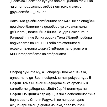
„неотложност“ се купува телевизионна техника
за стотици хиляди левове от едно и също
дружество – „Техно“.
Законът за обществените поръчки не се спазва и
при сключването на договори за охранителни
дейности, печеливша винаги е „ДМ Секюрити“.
Разправят, че всяка година Тома Иванов прибира
под масата по 150 000 лева от схемите с
охранителната фирма“, твърди запознат от
Министерството на отбраната.
Според думите му, а и според няколко сигнала,
изпратени до
Военноокръжната прокуратура в
София, Тома Иванов е неформален съдружник в
хитовото заведение „Бийч бар“ в центъра на
София. Нощният бар официално е собственост на
бизнесмена Стоян Радулов, но миноритарни
акционери са още двама човека, сред които и