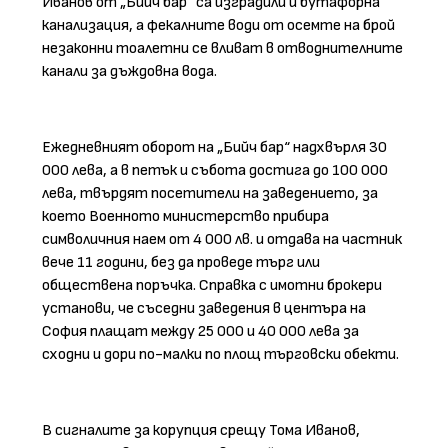
Иванов от „Бийч бар“ са изградили и бутафорна
канализация, а фекалните води от осемте на брой
незаконни тоалетни се вливат в отводнителните
канали за дъждовна вода.
Ежедневният оборот на „Бийч бар“ надхвърля 30
000 лева, а в петък и събота достига до 100 000
лева, твърдят посетители на заведението, за
което Военното министерство прибира
символичния наем от 4 000 лв. и отдава на частник
вече 11 години, без да проведе търг или
обществена поръчка. Справка с имотни брокери
установи, че съседни заведения в центъра на
София плащат между 25 000 и 40 000 лева за
сходни и дори по-малки по площ търговски обекти.
В сигналите за корупция срещу Тома Иванов,