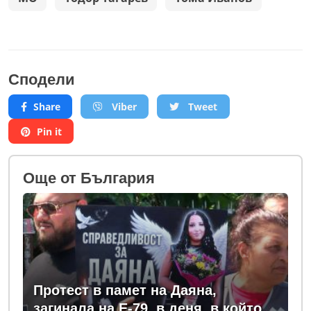
Сподели
Share
Viber
Tweet
Pin it
Oще от България
Протест в памет на Даяна,
загинала на Е-79, в деня, в който