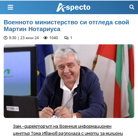
Военното министерство си отгледа свой
Мартин Нотариуса
9:30 | 23 юни 24
1040
1
Зам.-директорът на Военния информационен
център Тома Иванов разполага с имоти за милиони