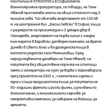
постъпили в КПКОНПИ и в Софийската
военноокръжна прокуратура, се твърди, че Тома
Иванов притежава имоти на обща стойност над 3
милиона лева. Той обитава апартамент от 130 кв.
м. на централния бул. „Васил Левски“ в София, къща
с размерите на прогимназия и 3 декара двор в
Панчарево, апартамент на първа линия с гледка
към морето в баровски затворен комплекс на братя
Диневи в Свети Влас и възрожденска къща в
китното родопско село Момчиловци. Сред
неразследваните далавери на Тома Иванов, са
покупката без обществена поръчка на стотици
лампи и генератори на озон за борба с коронавируса
през пролетта на 2022 г., съмнителни сделки с
една и съща продуцентска къща за покупката на
50-годишни френски и руски филми, излъчвани по
Военния канал, и многомилионни харчове за
неефективни кампании за набиране на войници за
армията.