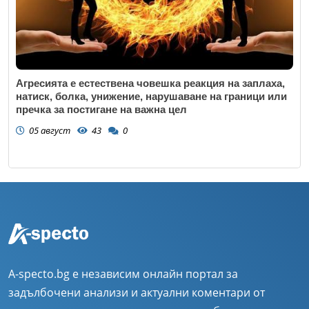
Агресията е естествена човешка реакция на заплаха,
натиск, болка, унижение, нарушаване на граници или
пречка за постигане на важна цел
05 август
43
0
A-specto.bg е независим онлайн портал за
задълбочени анализи и актуални коментари от