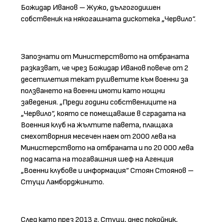
Божидар Иванов – Жужо, дългогодишен
собственик на някогашната дискотека „Червило“.
Запознати от Министерството на отбраната
разказват, че чрез Божидар Иванов повече от 2
десетилетия текат рушветите към военни за
ползването на военни имоти като нощни
заведения. „Преди години собствениците на
„Червило“, която се помещаваше в сградата на
Военния клуб на жълтите павета, плащаха
смехотворния месечен наем от 2000 лева на
Министерството на отбраната и по 20 000 лева
под масата на тогавашния шеф на Агенция
„Военни клубове и информация“ Стоян Стоянов –
Стуци Ламборджинито.
След като през 2013 г. Стуци, днес покойник,