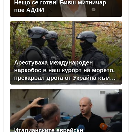
Нещо се готви! Бивш митничар
пое АДФИ
Арестуваха международен
наркобос в наш курорт на морето,
прекарвал дрога от Украйна към
ЕС
Италианските еврейски