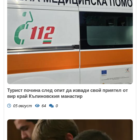
Email
Коментар
*
Турист почина след опит да извади свой приятел от
вир край Къпиновския манастир
05 август
64
0
Откажи