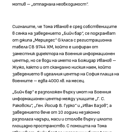
мотив – „отпаднала необходимост“.
Сигналите, че Тома Иванов е сред собствениците
в сянка на заведението „Бийч бар“, се подхранват
от джипа „Мерцедес“
G
класа с регистрационна
табела СВ 9744 ХМ, който е шофиран от
заместник директора на Военния информационен
център, но се води на името на Божидар Иванов –
Жужо, както и от скандално ниския наем, който
заведението в идеалния център на София плаща на
военните – едва 4000 лв. на месец.
„Бийч бар“ е разположен върху имот на Военния
информационен център между улиците „Г. С.
Раковски“, „Ген. Йосиф В. Гурко“ и „Иван Вазов“, а
заведението вече от 10 години незаконно
разполага чадъри, маси и столове върху цялото
площадно пространство. С помощта на Тома