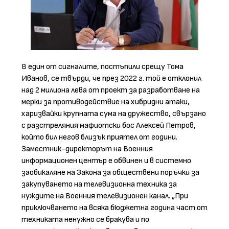
В един от сигналите, постъпили срещу Тома
Иванов, се твърди, че през 2022 г. той е отклонил
над 2 милиона лева от проект за разработване на
мерки за противодействие на хибридни атаки,
харизвайки крупната сума на дружество, свързано
с разстреляния мафиотски бос Алексей Петров,
който бил негов близък приятел от години.
Заместник-директорът на Военния
информационен център е обвинен и в системно
заобикаляне на Закона за обществени поръчки за
закупуването на телевизионна техника за
нуждите на Военния телевизионен канал. „При
приключването на всяка бюджетна година част от
техниката ненужно се бракува и по