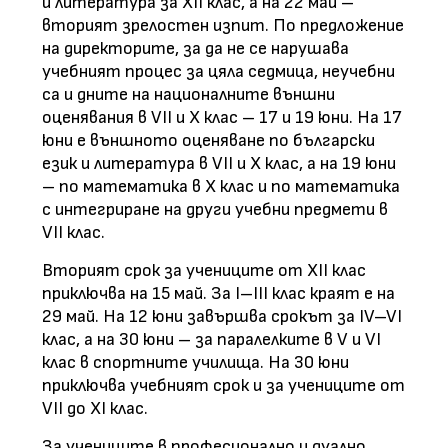
и литература за XII клас, а на 22 май –
вторият зрелостен изпит. По предложение
на директорите, за да не се нарушава
учебният процес за цяла седмица, неучебни
са и дните на националните външни
оценявания в VII и X клас – 17 и 19 юни. На 17
юни е външното оценяване по български
език и литература в VII и X клас, а на 19 юни
– по математика в X клас и по математика
с интегриране на други учебни предмети в
VII клас.
Вторият срок за учениците от XII клас
приключва на 15 май. За I–III клас краят е на
29 май. На 12 юни завършва срокът за IV–VI
клас, а на 30 юни – за паралелките в V и VI
клас в спортните училища. На 30 юни
приключва учебният срок и за учениците от
VII до XI клас.
За учениците в професионално и дуално