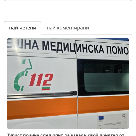
най-четени
най-коментирани
Турист почина след опит да извади свой приятел от