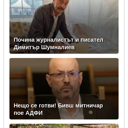
Почина журналистът и писател
Димитър Шумналиев
Нещо се готви! Бивш митничар
пое АДФИ