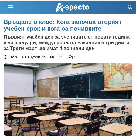
Връщане в клас: Кога започва вторият
учебен срок и кога са почивките
Първият учебен ден за учениците от новата година
е на 5 януари, междусрочната ваканция е три дни, а
за Трети март ще имат 4 почивни дни
16:20 | 01 януари 26
172
0