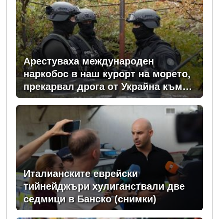
Арестуваха международен
наркобос в наш курорт на морето,
прекарвал дрога от Украйна към
ЕС
Италианските еврейски
тийнейджъри хулиганствали две
седмици в Банско (снимки)