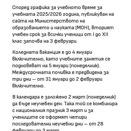
Според графика за учебното време за
учебната 2025/2026 година, публикуван на
сайта на Министерството на
образованието и науката (МОН), вторият
учебен срок за всички ученици от I до XII
клас започва на 3 февруари.
Коледната ваканция е до 4 януари
включително, като учебните занятия се
подновяват на 5 януари (понеделник).
Междусрочната почивка е предвидена за
три дни – от 31 януари до 2 февруари
включително.
В календара е заложено 2 март (понеделник)
да бъде неучебен ден. Така той се комбинира
с националния празник 3 март и за
учениците се оформят четири
последователни неучебни дни – от 28
февруари до 3 март.