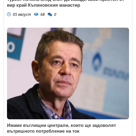
вир край Къпиновския манастир
05 август
68
0
Имаме въглищни централи, които ще задоволят
вътрешното потребление на ток