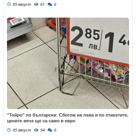
05 август
61
0
"Тойро" по български: Сбогом на лева и по етикетите,
цените вече ще са само в евро
05 август
54
0