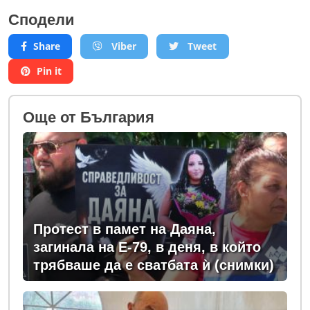
Сподели
Share
Viber
Tweet
Pin it
Oще от България
Протест в памет на Даяна,
загинала на Е-79, в деня, в който
трябваше да е сватбата ѝ (снимки)