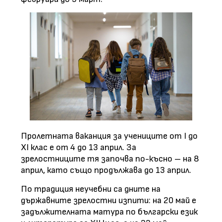
Пролетната ваканция за учениците от I до
XI клас е от 4 до 13 април. За
зрелостниците тя започва по-късно – на 8
април, като също продължава до 13 април.
По традиция неучебни са дните на
държавните зрелостни изпити: на 20 май е
задължителната матура по български език