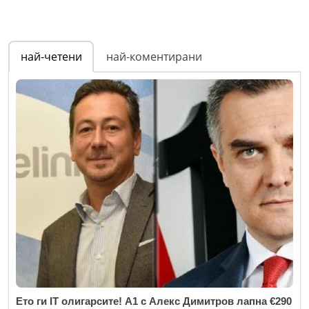
най-четени
най-коментирани
Ето ги IT олигарсите! А1 с Алекс Димитров лапна €290