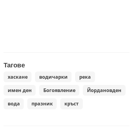
Тагове
хаскане
водичарки
река
имен ден
Богоявление
Йордановден
вода
празник
кръст