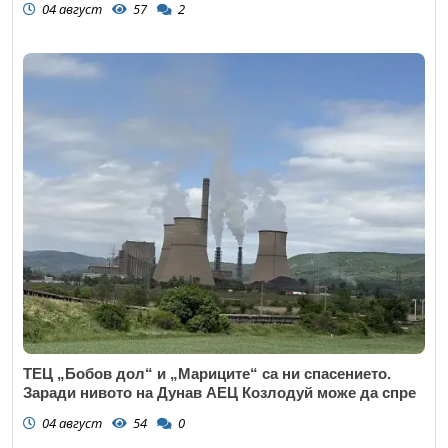
04 август
57
2
ТЕЦ „Бобов дол“ и „Мариците“ са ни спасението.
Заради нивото на Дунав АЕЦ Козлодуй може да спре
04 август
54
0