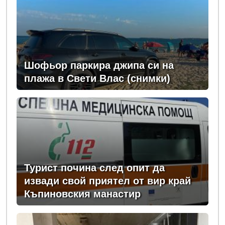
Шофьор паркира джипа си на
плажа в Свети Влас (снимки)
Турист почина след опит да
извади свой приятел от вир край
Къпиновския манастир