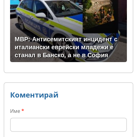
МВР: Антисемитският инцидент с
италиански еврейски младежи е
станал в Банско, а не в София
Коментирай
Име
*