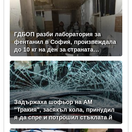
ГДБОП разби лаборатория за
фентанил в София, произвеждала
до 10 кг на ден за страната
(снимки)
Задържаха шофьор на АМ
"Тракия", засякъл кола, принудил
я да спре и потрошил стъклата й