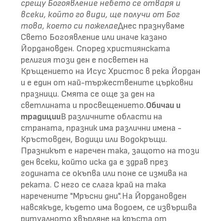
срещу Богоявление небето се отваря и
всеки, който го види, ще получи от Бог
това, което си пожелае
Днес празнуваме
Свето Богоявление или иначе казано
Йордановден. Според християнската
религия този ден е посветен на
Кръщението на Исус Христос в река Йордан
и е един от най-тържествените църковни
празници. Смята се още за ден на
светлината и просвещението.
Обичаи и
традиции
В различните области на
страната, празник има различни имена -
Кръстовден, Водици или Водокръщи.
Празникът е наречен така, защото на този
ден всеки, който иска да е здрав през
годината се окъпва или поне се измива на
реката. С него се слага край на така
наречените "Мръсни дни".На Йордановден
навсякъде, където има водоем, се извършва
ритуалното хвърляне на кръста от