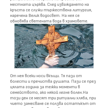
местната църква. След изваждането на
кръста се служи тържествена литургия,
наречена Велик водосвет. На нея се
обновява светената вода в храмовете.
От нея всеки носи вкъщи. Тя пази от
болести и пречиства душата. Пази се през
цялата година за тежки моменти в
семейството, ако някой легне болен.На
този ден се месят три ритуални хляба, при
чието замесване се ползва остатъкът от