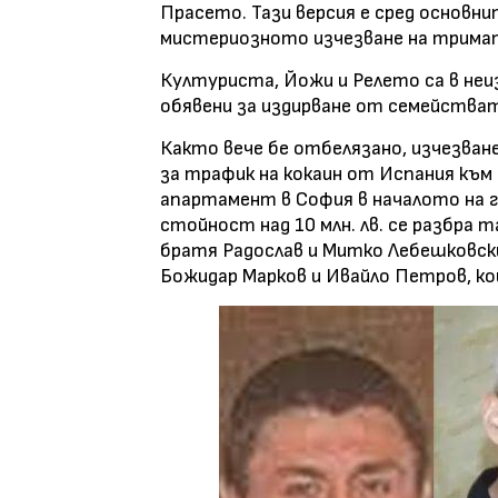
Прасето. Тази версия е сред основн
мистериозното изчезване на тримат
Културиста, Йожи и Релето са в неи
обявени за издирване от семействат
Както вече бе отбелязано, изчезван
за трафик на кокаин от Испания към 
апартамент в София в началото на г
стойност над 10 млн. лв. се разбра 
братя Радослав и Митко Лебешковск
Божидар Марков и Ивайло Петров, ко