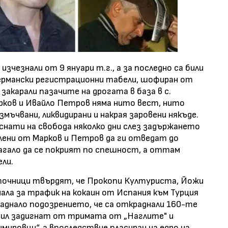
зчезнали от 9 януари т.г., а за последно са били
 германски регистрационни табели, шофиран от
закарали пазачите на дрогата в база в с.
рков и Ивайло Петров няма нито вест, нито
змъчвани, ликвидирани и накрая заровени някъде.
нати на свобода няколко дни слез задържането
лени от Марков и Петров да ги отведат до
лагало да се покрият по спешност, а оттам
ли.
зточници твърдят, че Прокопи Културиста, Йожи
нала за трафик на кокаин от Испания към Турция
паднало подозрението, че са откраднали 160-те
е бил задигнат от тримата от „Наглите" и
мировци“, а впоследствие пласиран на едро на