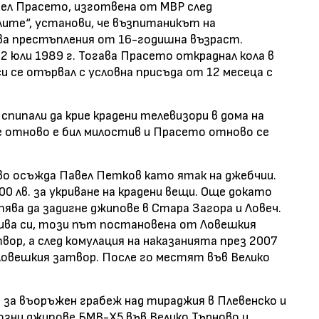
вел Прасето, изготвена от МВР след
ите“, установи, че възпитаникът на
ва престъпления от 16-годишна възраст.
2 юли 1989 г. Тогава Прасето откраднал кола в
и се отървал с условна присъда от 12 месеца с
спипали да крие крадени телевизори в дома на
че отново е бил милостив и Прасето отново се
ево осъжда Павел Петков като ятак на джебчии.
00 лв. за укриване на крадени вещи. Още докато
ява да задигне джипове в Стара Загора и Ловеч.
тива си, този път постановена от Ловешкия
атвор, а след комулация на наказанията през 2007
в Ловешкия затвор. После го местят във Велико
н за въоръжен грабеж над тираджия в Плевенско и
созни джипове БМВ-Х5 във Велико Търново и