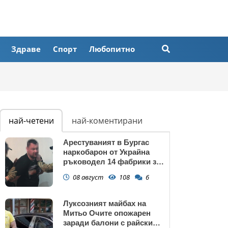
Здраве
Спорт
Любопитно
най-четени
най-коментирани
Арестуваният в Бургас
наркобарон от Украйна
ръководел 14 фабрики за
дрога в Европейския съюз
08 август
108
6
Луксозният майбах на
Митьо Очите опожарен
заради балони с райски