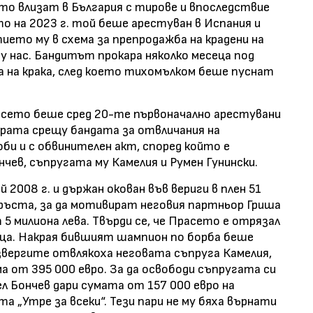
ито влизат в България с тирове и впоследствие
о на 2023 г. той беше арестуван в Испания и
ието му в схема за препродажба на крадени на
 нас. Бандитът прокара няколко месеца под
а на крака, след което тихомълком беше пуснат
расето беше сред 20-те първоначално арестувани
урата срещу бандата за отвличания на
би и с обвинителен акт, според който е
чев, съпругата му Камелия и Румен Гунински.
 2008 г. и държан окован във вериги в плен 51
ръста, за да мотивират неговия партньор Гриша
 5 милиона лева. Твърди се, че Прасето е отрязал
ица. Накрая бившият шампион по борба беше
извергите отвлякоха неговата съпруга Камелия,
а от 395 000 евро. За да освободи съпругата си
л Бончев дари сумата от 157 000 евро на
а „Утре за всеки“. Тези пари не му бяха върнати