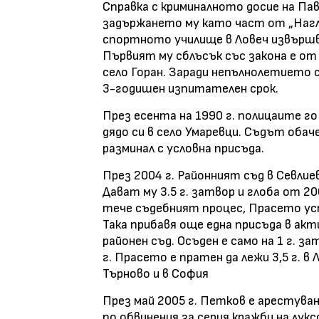
Справка с криминалното досие на Па
задържането му като част от „Нагл
спортното училище в Ловеч извърш
Първият му сблъсък със закона е от 
село Горан. Заради непълнолетието с
3-годишен изпитателен срок.
През есента на 1990 г. полицаите го 
дядо си в село Умаревци. Съдът оба
разминал с условна присъда.
През 2004 г. Районният съд в Севли
Дават му 3.5 г. затвор и глоба от 20
тече съдебният процес, Прасето усп
Така прибавя още една присъда в ак
районен съд. Осъден е само на 1 г. з
г. Прасето е пратен да лежи 3,5 г. 
Търново и в София
През май 2005 г. Петков е арестува
по обвинения за серия кражби на лук