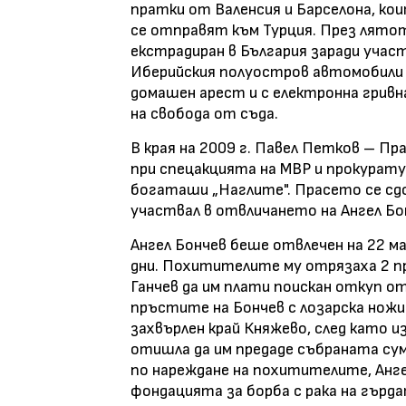
пратки от Валенсия и Барселона, ко
се отправят към Турция. През лятот
екстрадиран в България заради участ
Иберийския полуостров автомобили у
домашен арест и с електронна гривн
на свобода от съда.
В края на 2009 г. Павел Петков – П
при спецакцията на МВР и прокурат
богаташи „Наглите". Прасето се сдо
участвал в отвличането на Ангел Бон
Ангел Бончев беше отвлечен на 22 май
дни. Похитителите му отрязаха 2 п
Ганчев да им плати поискан откуп от
пръстите на Бончев с лозарска нож
захвърлен край Княжево, след като 
отишла да им предаде събраната сум
по нареждане на похитителите, Анге
фондацията за борба с рака на гърдат