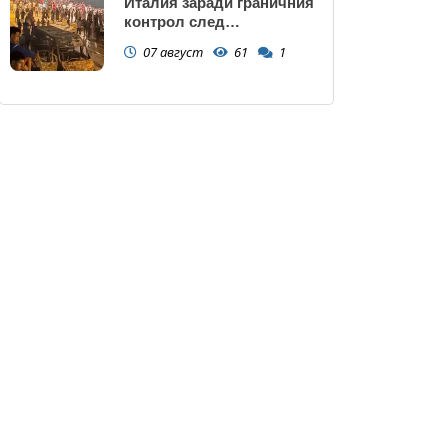
Италия заради граничния
контрол след
нашествието в Сеута
07 август
61
1