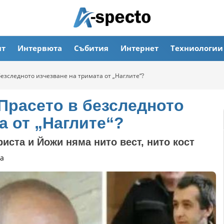
ят
Интервюта
Събития
Интернет
Техниологии
безследното изчезване на тримата от „Наглите“?
Прасето в безследното
а от „Наглите“?
иста и Йожи няма нито вест, нито кост
а