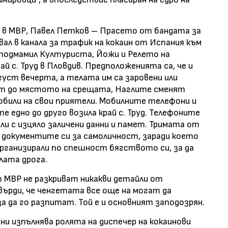
 в МВР, Павел Петков – Прасето от бандата за
ал в канала за трафик на кокаин от Испания към
е подмамил Културиста, Йожи и Релето на
 с. Труд в Пловдив. Предположенията са, че и
густ вечерта, а телата им са заровени или
нат до мястото на срещата, Наглите сменят
обили на свои приятели. Мобилните телефони и
 едно до друго возила край с. Труд. Телефоните
ли с изцяло заличени данни и памет. Тримата от
е документите си за самоличност, заради което
 организирали по спешност бягството си, за да
лата дрога.
МВР не разкриват никакви детайли от
върди, че ченгетата все още на могат да
 да го разпитат. Той е и основният заподозрян.
ни изпълнява ролята на диспечер на кокаинови