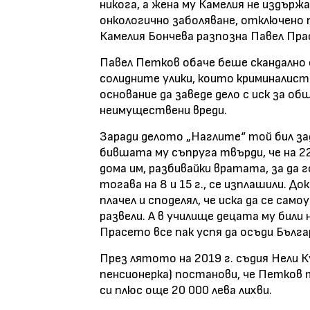
никога, а жена му Камелия не издър
онкологично заболяване, отключено 
Камелия Бончева разпозна Павел Пра
Павел Петков обаче беше скандално 
солидните улики, които криминалисти
основание да заведе дело с иск за об
неимуществени вреди.
Заради делото „Наглите“ той бил зад
бившата му съпруга твърди, че на 22
дома им, разбивайки вратата, за да 
тогава на 8 и 15 г., се изплашили. 
плачел и споделял, че иска да се само
развели. А в училище децата му били
Прасето все пак успя да осъди Българ
През лятото на 2019 г. съдия Нели 
пенсионерка) постанови, че Петков т
си плюс още 20 000 лева лихви.