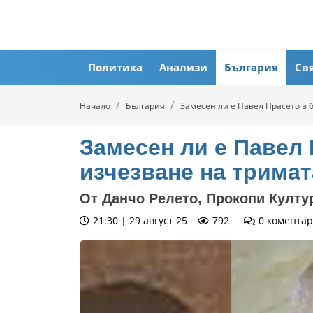
Политика
Анализи
България
Св
Начало
България
Замесен ли е Павел Прасето в 
Замесен ли е Павел 
изчезване на тримат
От Данчо Релето, Прокопи Култур
21:30 | 29 август 25
792
0
коментар