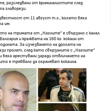
ите, разследвани от криминалистите след
а главорези.
звестност от 11 август т.г., когато бяха
а им.
ето на тримата от „Наглите“ е свързано с канал
България и кражбата на 160 кг. кокаин от
одината. За изчезването на дрогата на
тази пролет, след като свързаните с „Наглите“
и бяха арестувани заради отвличането на
ито е трябвало да охраняват кокаина.