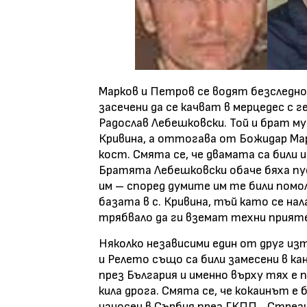
Марков и Петров се водят безследно и
засечени да се качват в мерцедес с
Радослав Лебешковски. Той и брат му 
Кривина, а оттогава от Божидар Ма
кост. Смята се, че двамата са били и
Братята Лебешковски обаче бяха пус
им – според думите им те били помо
базата в с. Кривина, тъй като се на
трябвало да ги вземат техни прияте
Няколко независими един от друг и
и Релето също са били замесени в ка
през България и именно върху тях е 
кила дрога. Смята се, че кокаинът 
износен в Сърбия през ГКПП. „Стрези