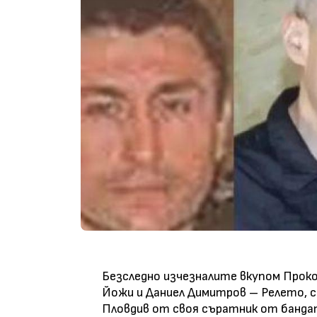
Безследно изчезналите вкупом Прок
Йожи и Даниел Димитров – Релето, с
Пловдив от своя съратник от банда