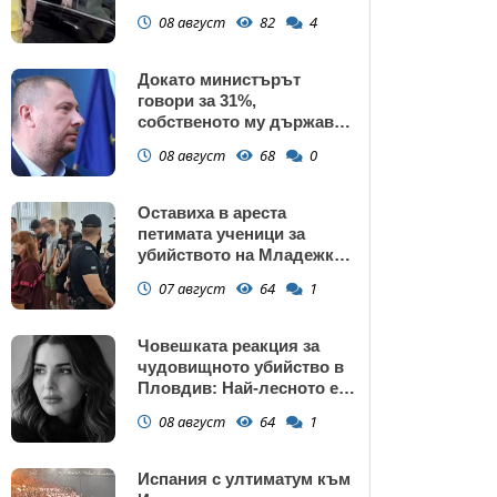
газ
08 август
82
4
Докато министърът
говори за 31%,
собственото му държавно
дружество е на 58% -
08 август
68
0
крадецът вика дръжте
крадеца
Оставиха в ареста
петимата ученици за
убийството на Младежкия
хълм: Измъчвали Георги
07 август
64
1
час, гаврили се с него и го
обрали
Човешката реакция за
чудовищното убийство в
Пловдив: Най-лесното е
да прочетем тази история
08 август
64
1
и да си кажем "Това са
психопати. Моето дете
никога"
Испания с ултиматум към