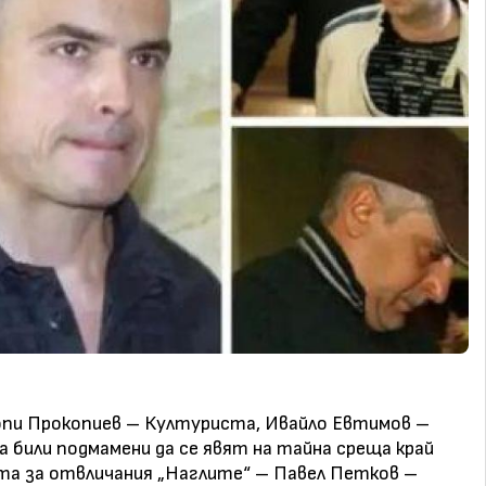
опи Прокопиев – Културиста, Ивайло Евтимов –
а били подмамени да се явят на тайна среща край
та за отвличания „Наглите“ – Павел Петков –