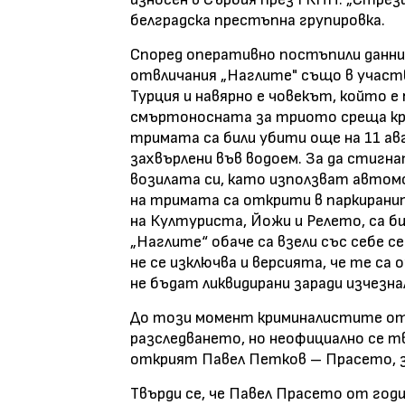
белградска престъпна групировка.
Според оперативно постъпили данни
отвличания „Наглите" също в участв
Турция и навярно е човекът, който 
смъртоносната за триото среща край
тримата са били убити още на 11 ав
захвърлени във водоем. За да стиг
возилата си, като използват автом
на тримата са открити в паркираните
на Културиста, Йожи и Релето, са би
„Наглите“ обаче са взели със себе с
не се изключва и версията, че те са
не бъдат ликвидирани заради изчезна
До този момент криминалистите от 
разследването, но неофициално се т
открият Павел Петков – Прасето, за
Твърди се, че Павел Прасето от годи