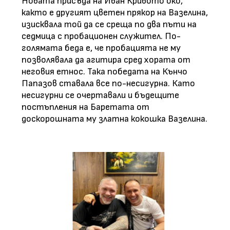
Новата присъда на Иван Кривото око,
както е другият цветен прякор на Вазелина,
изисквала той да се среща по два пъти на
седмица с пробационен служител. По-
голямата беда е, че пробацията не му
позволявала да агитира сред хората от
неговия етнос. Така победата на Кънчо
Папазов ставала все по-несигурна. Като
несигурни се очертавали и бъдещите
постъпления на Баретата от
доскорошната му златна кокошка Вазелина.