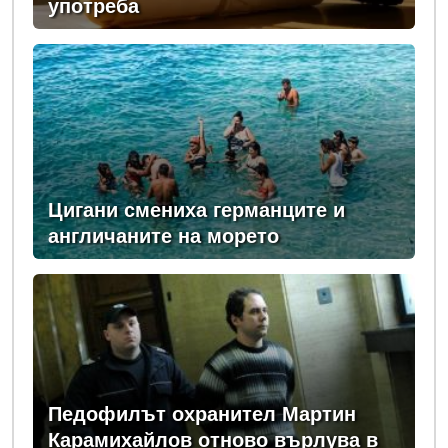
употреба
Цигани смениха германците и
англичаните на морето
Педофилът охранител Мартин
Карамихайлов отново върлува в