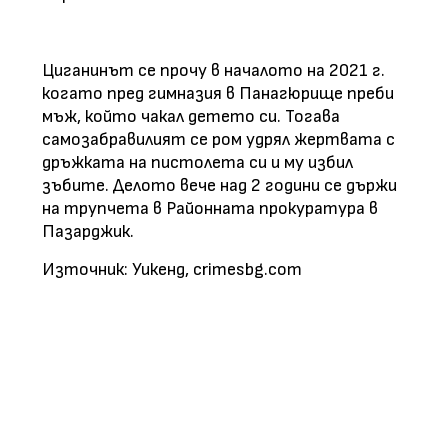
Циганинът се прочу в началото на 2021 г.
когато пред гимназия в Панагюрище преби
мъж, който чакал детето си. Тогава
самозабравилият се ром удрял жертвата с
дръжката на пистолета си и му избил
зъбите. Делото вече над 2 години се държи
на трупчета в Районната прокуратура в
Пазарджик.
Източник: Уикенд, crimesbg.com