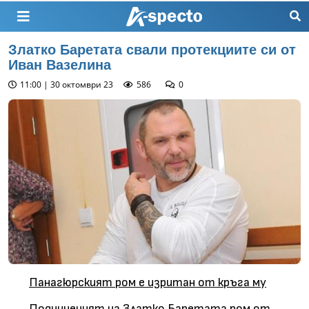
Златко Баретата свали протекциите си от
Иван Вазелина
11:00 | 30 октомври 23
586
0
Панагюрският ром е изритан от кръга му
Подчиненият на Златко Баретата ром от