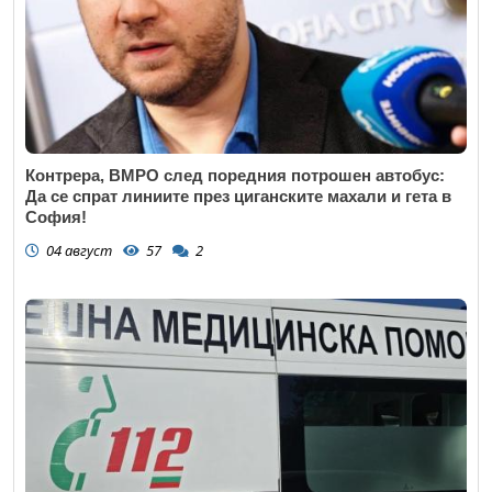
Контрера, ВМРО след поредния потрошен автобус:
Да се спрат линиите през циганските махали и гета в
София!
04 август
57
2