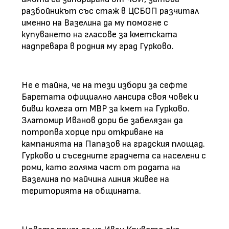
разбойникът със стаж в ЦСБОП разчитал
именно на Вазелина да му помогне с
купуването на гласове за кметската
надпревара в родния му град Гурково.
Не е тайна, че на тези избори за сефте
Баретата официално лансира своя човек и
бивш колега от МВР за кмет на Гурково.
Златомир Иванов дори бе забелязан да
потропва хорце при откриване на
кампанията на Папазов на градския площад.
Гурково и съседните градчета са населени с
роми, като голяма част от родата на
Вазелина по майчина линия живее на
територията на общината.