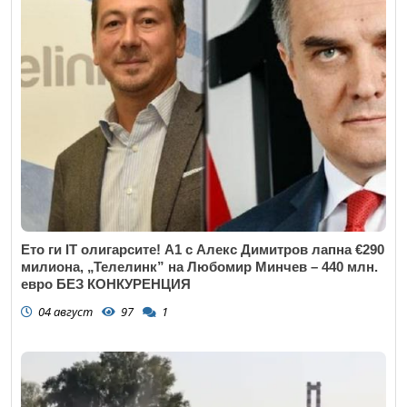
Ето ги IT олигарсите! А1 с Алекс Димитров лапна €290
милиона, „Телелинк” на Любомир Минчев – 440 млн.
евро БЕЗ КОНКУРЕНЦИЯ
04 август
97
1