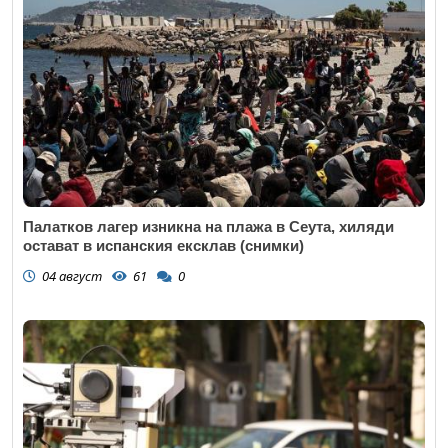
Палатков лагер изникна на плажа в Сеута, хиляди
остават в испанския ексклав (снимки)
04 август
61
0