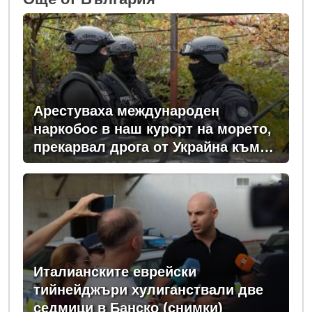
Арестуваха международен
наркобос в наш курорт на морето,
прекарвал дрога от Украйна към
ЕС
Италианските еврейски
тийнейджъри хулиганствали две
седмици в Банско (снимки)