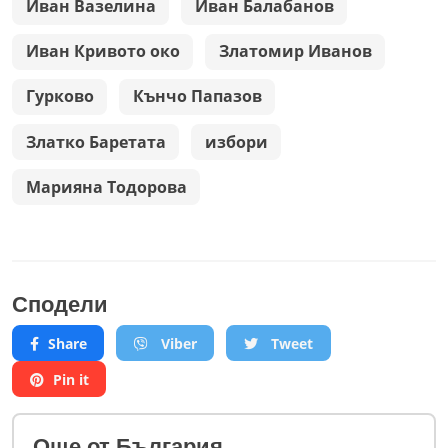
Иван Вазелина
Иван Балабанов
Иван Кривото око
Златомир Иванов
Гурково
Кънчо Папазов
Златко Баретата
избори
Марияна Тодорова
Сподели
Share
Viber
Tweet
Pin it
Oще от България