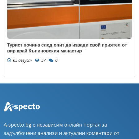
Турист почина след опит да извади свой приятел от
вир край Къпиновския манастир
05 август
57
0
A-specto.bg е независим онлайн портал за
задълбочени анализи и актуални коментари от