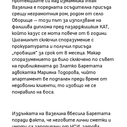
протекциите си над измамника Иван
Вазелина е поредната осъдителна присъда
срещу неграмотния ром, родом от село
Оборище – този път за използване на
фалшива диплома пред пазарджишкия КАТ,
който казус се мота повече от 6 години.
Циганинът сключил споразумение с
прокуратурата и получил присъда
„пробация” за срок от 8 месеца. Макар
споразумението да било сключено по съвет
на приближената до Златко Баретата
адвокатка Марияна Тодорова, чийто
апартамент бе подпален преди време от
недоволни клиенти, то изобщо не се
понравило на боса.
Издънката на Вазелина вбесила Баретата
поради факта, че неговите лични сметки и
имоти са запорирани от ЧСИ, затова