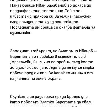
Панагюрище Иван Балабанов го докара до
прединфарктно състояние. Той е по-
известен с прякора си Вазелина, заслужен
след солиден стаж зад решетките.
Последната им среща се оказва фатална за
измамника.
Запознати твърдят, че Златомир Иванов –
Баретата го привикал в имението си в
„Драгалевци“ и лично го пребил, след което
го изгонил със заповедта да не му се мярка
повече пред очите. За капак го лишил и от
назначената лична охрана.
Случката се разиграла преди броени дни,
като поводът Златко Баретата да свали