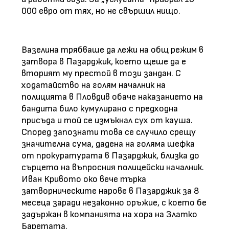
000 евро от тях, но не свършил нищо.
Вазелина трябваше да лежи на общ режим в
затвора в Пазарджик, което щеше да е
вторият му престой в този зандан. С
ходатайство на голям началник на
полицията в Пловдив обаче наказанието на
бандита било кумулирано с предходна
присъда и той се измъкнал сух от кауша.
Според запознати това се случило срещу
значителна сума, дадена на голяма шефка
от прокуратурата в Пазарджик, близка до
сърцето на въпросния полицейски началник.
Иван Кривото око вече търка
затворническите нарове в Пазарджик за 8
месеца заради незаконно оръжие, с което бе
задържан в компанията на хора на Златко
Баретата.