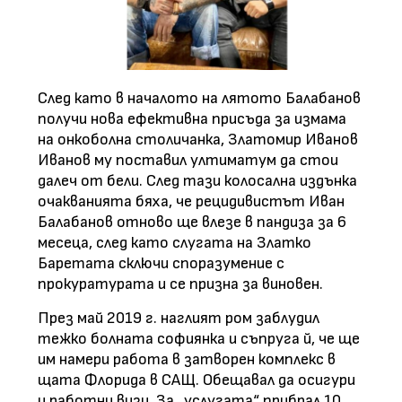
След като в началото на лятото Балабанов
получи нова ефективна присъда за измама
на онкоболна столичанка, Златомир Иванов
Иванов му поставил ултиматум да стои
далеч от бели. След тази колосална издънка
очакванията бяха, че рецидивистът Иван
Балабанов отново ще влезе в пандиза за 6
месеца, след като слугата на Златко
Баретата сключи споразумение с
прокуратурата и се призна за виновен.
През май 2019 г. наглият ром заблудил
тежко болната софиянка и съпруга й, че ще
им намери работа в затворен комплекс в
щата Флорида в САЩ. Обещавал да осигури
и работни визи. За „услугата“ прибрал 10