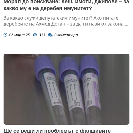
Морал до поискване: Кеш, имоти, джипове – за
какво му е на деребея имунитет?
За какво служи депутатския имунитет? Ако питате
деребеите на Ахмед Доган – за да ги пази от закона,...
06 март 25
313
0
коментара
Ще се реши ли проблемът с фалшивите