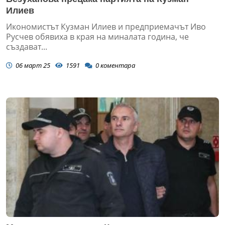
Илиев
Икономистът Кузман Илиев и предприемачът Иво
Русчев обявиха в края на миналата година, че
създават...
06 март 25
1591
0
коментара