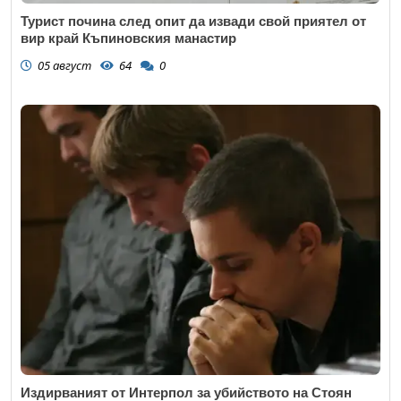
Турист почина след опит да извади свой приятел от
вир край Къпиновския манастир
05 август
64
0
Издирваният от Интерпол за убийството на Стоян