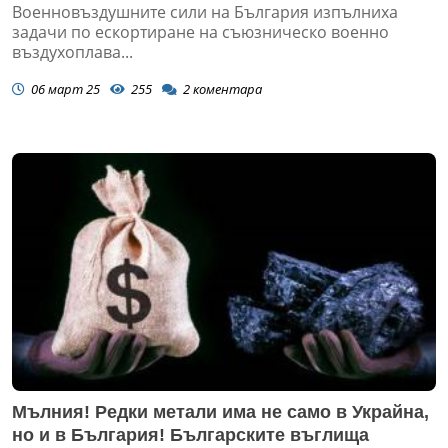
Военновъздушните сили на България изпълниха
задачи по ескортиране на съюзническо военно
въздухоплава...
06 март 25
255
2
коментара
Мълния! Редки метали има не само в Украйна,
но и в България! Българските въглища