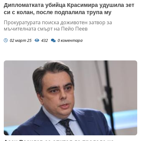
Дипломатката убийца Красимира удушила зет
си с колан, после подпалила трупа му
Прокуратурата поиска доживотен затвор за
мъчителната смърт на Пейо Пеев
02 март 25
432
0
коментара