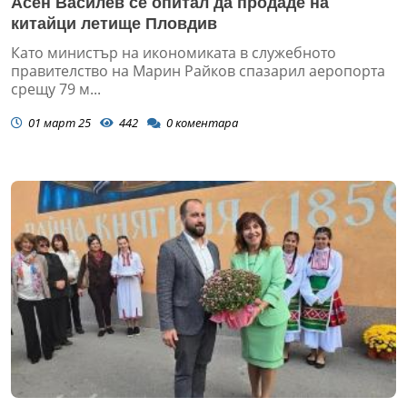
Асен Василев се опитал да продаде на
китайци летище Пловдив
Като министър на икономиката в служебното
правителство на Марин Райков спазарил аеропорта
срещу 79 м...
01 март 25
442
0
коментара