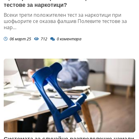
тестове за наркотици?
Всеки трети положителен тест за наркотици при
шофьорите се оказва фалшив Полевите тестове за
нар...
06 март 25
712
0
коментара