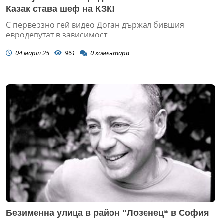
Казак става шеф на КЗК!
С перверзно гей видео Доган държал бившия
евродепутат в зависимост
04 март 25
961
0
коментара
Безименна улица в район "Лозенец“ в София