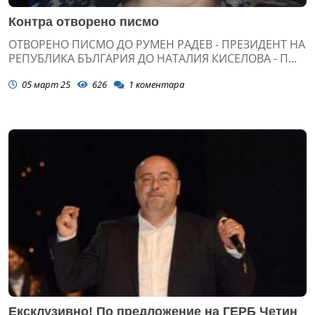
Контра отворено писмо
ОТВОРЕНО ПИСМО ДО РУМЕН РАДЕВ - ПРЕЗИДЕНТ НА
РЕПУБЛИКА БЪЛГАРИЯ ДО НАТАЛИЯ КИСЕЛОВА - П...
05 март 25
626
1
коментара
Ексклузивно! По предложение на ГЕРБ Четин