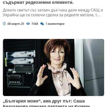
съдържат редкоземни елементи.
Докато светът със затаен дъх чака дали между САЩ и
Украйна ще се сключи сделка за редките метали, т...
06 март 25
1548
1
коментара
„България може“, ама друг път: Саша
Безуханова прецака партията на Кузман