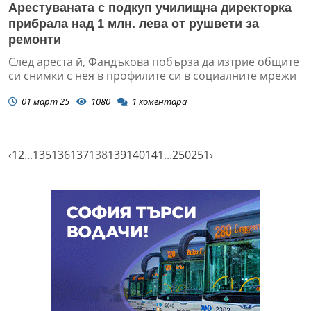
Арестуваната с подкуп училищна директорка
прибрала над 1 млн. лева от рушвети за
ремонти
След ареста й, Фандъкова побърза да изтрие общите
си снимки с нея в профилите си в социалните мрежи
01 март 25
1080
1
коментара
‹
1
2
...
135
136
137
138
139
140
141
...
250
251
›