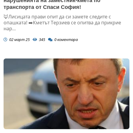
нарушенията на заместник-кмета по
транспорта от Спаси София!
🦊Лисицата прави опит да си замете следите с
опашката! ➡️Кметът Терзиев се опитва да прикрие
нар...
02 март 25
345
0
коментара