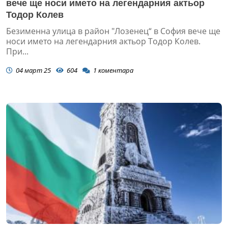
вече ще носи името на легендарния актьор
Тодор Колев
Безименна улица в район "Лозенец“ в София вече ще
носи името на легендарния актьор Тодор Колев.
При...
04 март 25
604
1
коментара