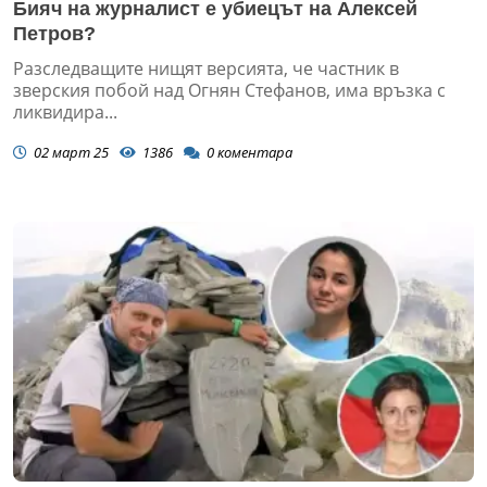
Бияч на журналист е убиецът на Алексей
Петров?
Разследващите нищят версията, че частник в
зверския побой над Огнян Стефанов, има връзка с
ликвидира...
02 март 25
1386
0
коментара