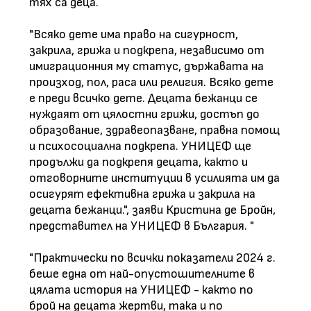
тях са деца.
"Всяко дете има право на сигурност,
закрила, грижа и подкрепа, независимо от
имиграционния му статус, държавата на
произход, пол, раса или религия. Всяко дете
е преди всичко дете. Децата бежанци се
нуждаят от цялостни грижи, достъп до
образование, здравеопазване, правна помощ
и психосоциална подкрепа. УНИЦЕФ ще
продължи да подкрепя децата, както и
отговорните институции в усилията им да
осигурят ефективна грижа и закрила на
децата бежанци.", заяви Кристина де Бройн,
представител на УНИЦЕФ в България. "
"Практически по всички показатели 2024 г.
беше една от най-опустошителните в
цялата история на УНИЦЕФ - както по
брой на децата жертви, така и по