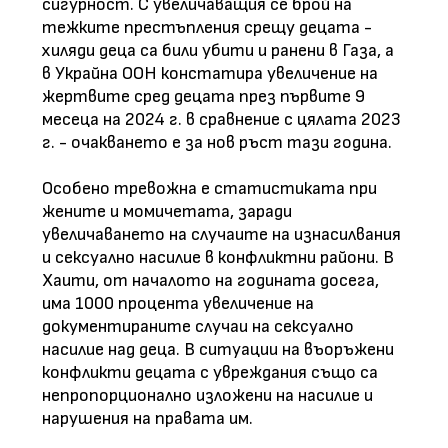
сигурност. С увеличаващия се брой на
тежките престъпления срещу децата -
хиляди деца са били убити и ранени в Газа, а
в Украйна ООН констатира увеличение на
жертвите сред децата през първите 9
месеца на 2024 г. в сравнение с цялата 2023
г. - очакването е за нов ръст тази година.
Особено тревожна е статистиката при
жените и момичетата, заради
увеличаването на случаите на изнасилвания
и сексуално насилие в конфликтни райони. В
Хаити, от началото на годината досега,
има 1000 процента увеличение на
документираните случаи на сексуално
насилие над деца. В ситуации на въоръжени
конфликти децата с увреждания също са
непропорционално изложени на насилие и
нарушения на правата им.