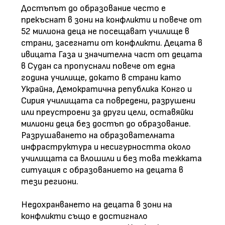
Достъпът до образование често е
прекъснат в зони на конфликти и повече от
52 милиона деца не посещават училище в
страни, засегнати от конфликти. Децата в
ивицата Газа и значителна част от децата
в Судан са пропуснали повече от една
година училище, докато в страни като
Украйна, Демократична република Конго и
Сирия училищата са повредени, разрушени
или преустроени за други цели, оставяйки
милиони деца без достъп до образование.
Разрушаването на образователната
инфраструктура и несигурността около
училищата са влошили и без това тежката
ситуация с образованието на децата в
тези региони.
Недохранването на децата в зони на
конфликти също е достигнало