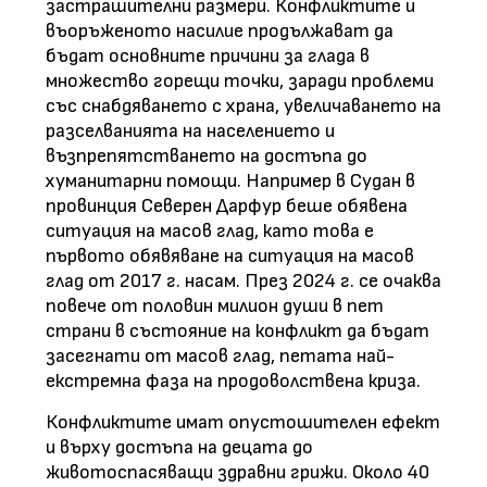
застрашителни размери. Конфликтите и
въоръженото насилие продължават да
бъдат основните причини за глада в
множество горещи точки, заради проблеми
със снабдяването с храна, увеличаването на
разселванията на населението и
възпрепятстването на достъпа до
хуманитарни помощи. Например в Судан в
провинция Северен Дарфур беше обявена
ситуация на масов глад, като това е
първото обявяване на ситуация на масов
глад от 2017 г. насам. През 2024 г. се очаква
повече от половин милион души в пет
страни в състояние на конфликт да бъдат
засегнати от масов глад, петата най-
екстремна фаза на продоволствена криза.
Конфликтите имат опустошителен ефект
и върху достъпа на децата до
животоспасяващи здравни грижи. Около 40