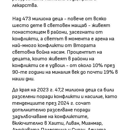
лекарства.
Над 473 милиона деца - повече от всяко
шесто дете в световен мащаб - живеят
понастоящем в райони, засегнати от
конфликти, а светът в момента е арена на
най-много конфликти от Втората
световна война насам. Процентът на
децата, които живеят в райони на
конфликти се е удвоил - от около 10% през
90-те години на миналия век до почти 19% в
наши дни.
До края на 2023 г. 47,2 милиона деца са били
разселени поради конфликти и насилие, като
тенденциите през 2024 г. сочат
допълнително разселване поради
задълбочаване на конфликтите,
включително в Хаити, Ливан, Мианмар,
Държавата Палестина и Судан. Децата