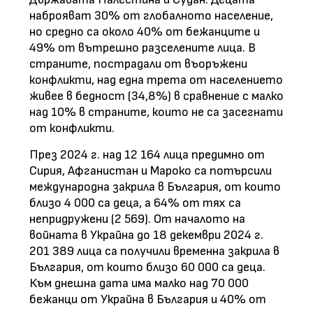
наброяват 30% от глобалното население,
но средно са около 40% от бежанците и
49% от вътрешно разселените лица. В
страните, пострадали от въоръжени
конфликти, над една трета от населението
живее в бедност (34,8%) в сравнение с малко
над 10% в страните, които не са засегнати
от конфликти.
През 2024 г. над 12 164 лица предимно от
Сирия, Афганистан и Мароко са потърсили
международна закрила в България, от които
близо 4 000 са деца, а 64% от тях са
непридружени (2 569). От началото на
войната в Украйна до 18 декември 2024 г.
201 389 лица са получили временна закрила в
България, от които близо 60 000 са деца.
Към днешна дата има малко над 70 000
бежанци от Украйна в България и 40% от