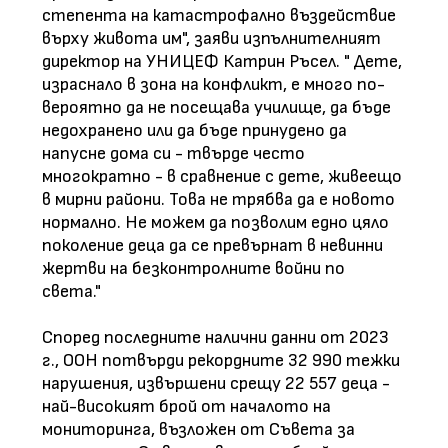
степента на катастрофално въздействие
върху живота им", заяви изпълнителният
директор на УНИЦЕФ Катрин Ръсел. " Дете,
израснало в зона на конфликт, е много по-
вероятно да не посещава училище, да бъде
недохранено или да бъде принудено да
напусне дома си - твърде често
многократно - в сравнение с дете, живеещо
в мирни райони. Това не трябва да е новото
нормално. Не можем да позволим едно цяло
поколение деца да се превърнат в невинни
жертви на безконтролните войни по
света."
Според последните налични данни от 2023
г., ООН потвърди рекордните 32 990 тежки
нарушения, извършени срещу 22 557 деца -
най-високият брой от началото на
мониторинга, възложен от Съвета за