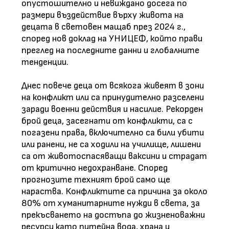
опустошително и невиждано досега по
размери въздействие върху живота на
децата в световен мащаб през 2024 г.,
според нов доклад на УНИЦЕФ, който прави
преглед на последните данни и глобалните
тенденции.
Днес повече деца от всякога живеят в зони
на конфликт или са принудително разселени
заради военни действия и насилие. Рекорден
брой деца, засегнати от конфликти, са с
погазени права, включително са били убити
или ранени, не са ходили на училище, лишени
са от животоспасяващи ваксини и страдат
от критично недохранване. Според
прогнозите техният брой само ще
нараства. Конфликтите са причина за около
80% от хуманитарните нужди в света, за
прекъсването на достъпа до жизненоважни
ресурси като питейна вода, храна и