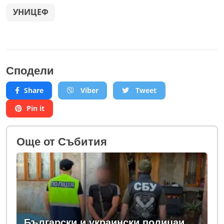
УНИЦЕФ
Сподели
Share
Viber
Tweet
Pin it
Oще от Събития
Български и украински полицаи