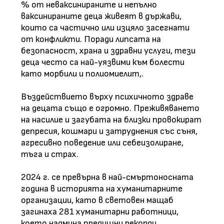
% от неваксинираните и непълно
ваксинираните деца живеят в държави,
които са частично или изцяло засегнати
от конфликти. Поради липсата на
безопасност, храна и здравни услуги, тези
деца често са най-уязвими към болести
като морбили и полиомиелит,.
Въздействието върху психичното здраве
на децата също е огромно. Преживяването
на насилие и загубата на близки провокират
депресия, кошмари и затруднения със съня,
агресивно поведение или себеизолиране,
тъга и страх.
2024 г. се превърна в най-смъртоносната
година в историята на хуманитарните
организации, като в световен мащаб
загинаха 281 хуманитарни работници,
което надмина предишни рекорди.