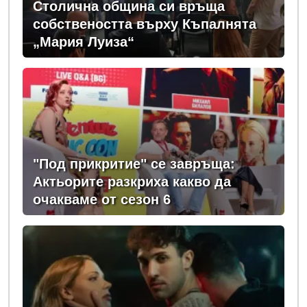
Столична община си връща
собствеността върху Къпалнята
„Мария Луиза“
"Под прикритие" се завръща:
Актьорите разкриха какво да
очакваме от сезон 6