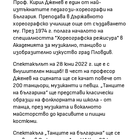
Проф. Кирил Дженев е един от най-
изтъкнатите педагози-хореографи на
България. Преподава в Държавното
хореографско училище още от създаването
му. През 1974 г. полага началото на
специалността "Хореографска режисура" в
Академията за музикално, танцово и
изобразително изкуство град Пловдив.
Спектакълът на 28 юни 2022 г. ще е с
внушителен мащаб! В чест на професор
Дженев на сцената ще се качат повече от
200 танцьори, музиканти и певци. „Танците
на българина“ ще представи класически
образци на фолклорната ни школа - от
танца, през музиката и вокалното
майсторство до красивите и пищни
костюми.
Спектакъла „Танците на българина“ ще се