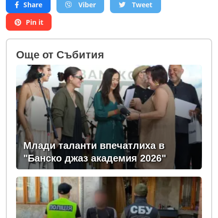
Share
Viber
Tweet
Pin it
Oще от Събития
Млади таланти впечатлиха в
"Банско джаз академия 2026"