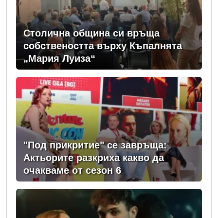
Столична община си връща
собствеността върху Къпалнята
„Мария Луиза“
"Под прикритие" се завръща:
Актьорите разкриха какво да
очакваме от сезон 6