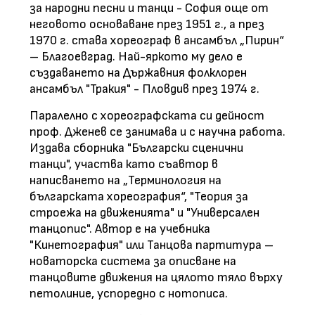
за народни песни и танци - София още от
неговото основаване през 1951 г., а през
1970 г. става хореограф в ансамбъл „Пирин“
– Благоевград. Най-яркото му дело е
създаването на Държавния фолклорен
ансамбъл "Тракия" - Пловдив през 1974 г.
Паралелно с хореографската си дейност
проф. Дженев се занимава и с научна работа.
Издава сборника "Български сценични
танци", участва като съавтор в
написването на „Терминология на
българската хореография“, "Теория за
строежа на движенията" и "Универсален
танцопис". Автор е на учебника
"Кинетография" или Танцова партитура –
новаторска система за описване на
танцовите движения на цялото тяло върху
петолиние, успоредно с нотописа.