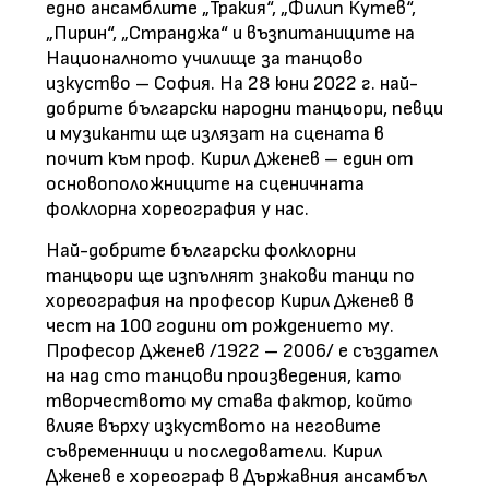
едно ансамблите „Тракия“, „Филип Кутев“,
„Пирин“, „Странджа“ и възпитаниците на
Националното училище за танцово
изкуство – София. На 28 юни 2022 г. най-
добрите български народни танцьори, певци
и музиканти ще излязат на сцената в
почит към проф. Кирил Дженев – един от
основоположниците на сценичната
фолклорна хореография у нас.
Най-добрите български фолклорни
танцьори ще изпълнят знакови танци по
хореография на професор Кирил Дженев в
чест на 100 години от рождението му.
Професор Дженев /1922 – 2006/ е създател
на над сто танцови произведения, като
творчеството му става фактор, който
влияе върху изкуството на неговите
съвременници и последователи. Кирил
Дженев е хореограф в Държавния ансамбъл