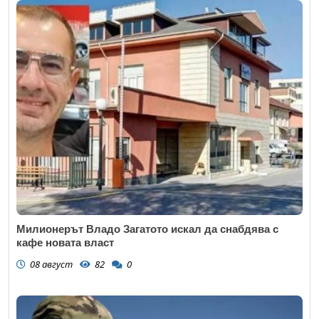
Милионерът Владо Загатото искал да снабдява с
кафе новата власт
08 август
82
0