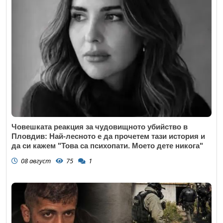
Човешката реакция за чудовищното убийство в
Пловдив: Най-лесното е да прочетем тази история и
да си кажем "Това са психопати. Моето дете никога"
08 август
75
1