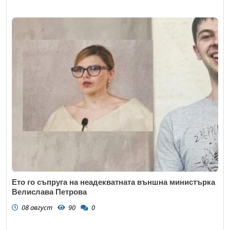
Ето го съпруга на неадекватната външна министърка
Велислава Петрова
08 август
90
0