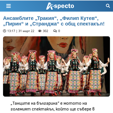
Ансамблите „Тракия“, „Филип Кутев“,
„Пирин“ и „Странджа“ с общ спектакъл!
13:17 | 31 март 22
302
0
„Танците на българина“ е мотото на
големият спектакъл, който ще събере в