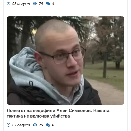
08 август
79
4
Ловецът на педофили Ален Симеонов: Нашата
тактика не включва убийства
07 август
75
0