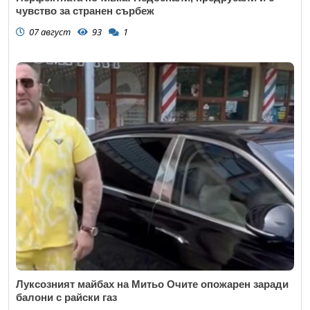
чувство за странен сърбеж
07 август
93
1
Луксозният майбах на Митьо Очите опожарен заради
балони с райски газ