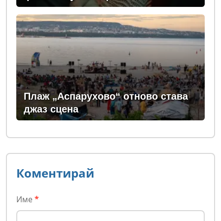
Плаж „Аспарухово“ отново става
джаз сцена
Коментирай
Име
*