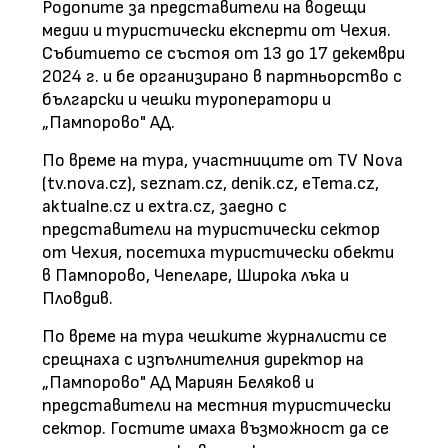
Родопите за представители на водещи
медии и туристически експерти от Чехия.
Събитието се състоя от 13 до 17 декември
2024 г. и бе организирано в партньорство с
български и чешки туроператори и
„Пампорово" АД.
По време на тура, участниците от TV Nova
(tv.nova.cz), seznam.cz, denik.cz, eTema.cz,
aktualne.cz и extra.cz, заедно с
представители на туристически сектор
от Чехия, посетиха туристически обекти
в Пампорово, Чепеларе, Широка лъка и
Пловдив.
По време на тура чешките журналисти се
срещнаха с изпълнителния директор на
„Пампорово" АД Мариян Беляков и
представители на местния туристически
сектор. Гостите имаха възможност да се