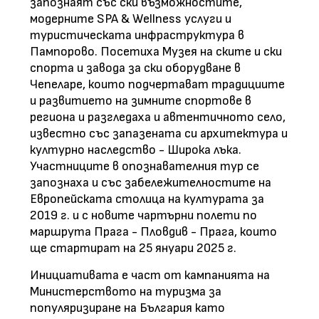
запознаят със ски възможностите,
модерните SPA & Wellness услуги и
туристическата инфраструктура в
Пампорово. Посетиха Музея на ските и ски
спорта и завода за ски оборудване в
Чепеларе, които подчертават традициите
и развитието на зимните спортове в
региона и разгледаха и автентичното село,
известно със запазената си архитектура и
културно наследство - Широка лъка.
Участниците в опознавателния тур се
запознаха и със забележителностите на
Европейската столица на културата за
2019 г. и с новите чартърни полети по
маршрута Прага - Пловдив - Прага, които
ще стартират на 25 януари 2025 г.
Инициативата е част от кампанията на
Министерството на туризма за
популяризиране на България като