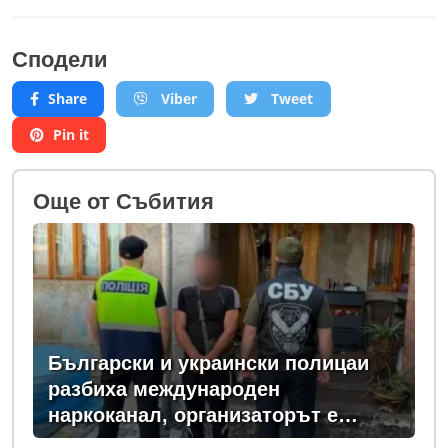
Сподели
Share
Viber
Tweet
Pin it
Oще от Събития
Български и украински полицаи
разбиха международен
наркоканал, организаторът е
задържан у нас