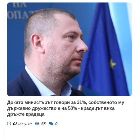
Докато министърът говори за 31%, собственото му
държавно дружество е на 58% - крадецът вика
дръжте крадеца
08 август
68
0