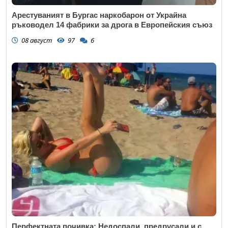
Арестуваният в Бургас наркобарон от Украйна
ръководел 14 фабрики за дрога в Европейския съюз
08 август
97
6
Перфектната почивка: Недоспали, предрусали и с