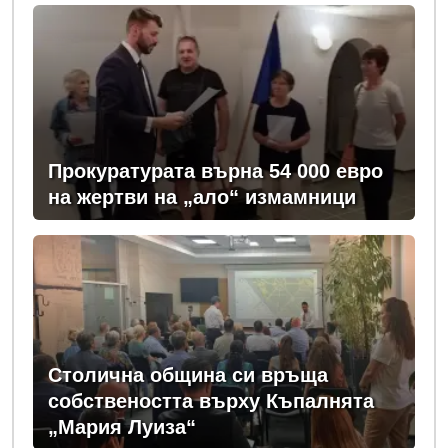
Прокуратурата върна 54 000 евро
на жертви на „ало“ измамници
Столична община си връща
собствеността върху Къпалнята
„Мария Луиза“