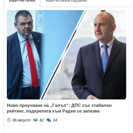
най-четени
най-коментирани
Ново проучване на „Галъп“: ДПС със стабилен
рейтинг, подкрепата към Радев се запазва
06 август
82
24