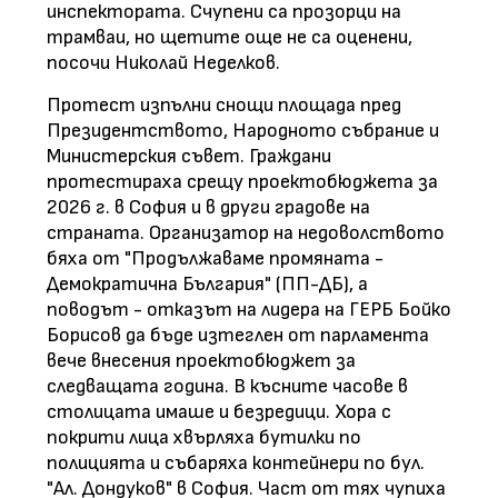
инспектората. Счупени са прозорци на
трамваи, но щетите още не са оценени,
посочи Николай Неделков.
Протест изпълни снощи площада пред
Президентството, Народното събрание и
Министерския съвет. Граждани
протестираха срещу проектобюджета за
2026 г. в София и в други градове на
страната. Организатор на недоволството
бяха от "Продължаваме промяната -
Демократична България" (ПП-ДБ), а
поводът - отказът на лидера на ГЕРБ Бойко
Борисов да бъде изтеглен от парламента
вече внесения проектобюджет за
следващата година. В късните часове в
столицата имаше и безредици. Хора с
покрити лица хвърляха бутилки по
полицията и събаряха контейнери по бул.
"Ал. Дондуков" в София. Част от тях чупиха