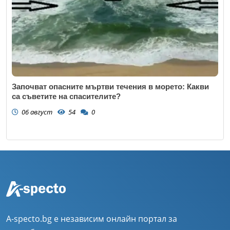
Започват опасните мъртви течения в морето: Какви
са съветите на спасителите?
06 август
54
0
A-specto.bg е независим онлайн портал за