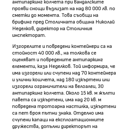
антипаркинг колчета при вандалските
прояви снощи възлизат на над 80 000 лв. по
сметки до момента. Това съобщи на
брифинг пред Столичната община Николай
Неделков, директор на Столичния
инспекторат.
Изгорелите и повредени контейнери са на
стойност 40 000 лв., на толкова се
оценяват и повредените антипаркинг
елементи, каза Неделков. Той информира, че
има изгорели или счупени над 70 контейнера
и улични кошчета, над 180 изкъртени или
изгорели ограничители на велоалеи, 30
антипаркинг колчета. Около 15 кв. м жълти
павета са изкъртени, има над 20 кв. м
повредена тротоарна настилка, изкъртени
са пет броя пътни знака. Отделно има
счупени капаци на експлоатационните
дружества, допълни директорът на