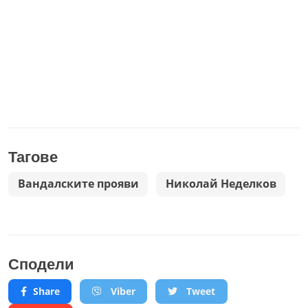
Тагове
Вандалските прояви
Николай Неделков
Сподели
Share
Viber
Tweet