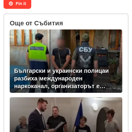
Pin it
Oще от Събития
Български и украински полицаи
разбиха международен
наркоканал, организаторът е
задържан у нас