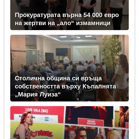
Прокуратурата върна 54 000 евро
на жертви на „ало“ измамници
Столична община си връща
собствеността върху Къпалнята
„Мария Луиза“