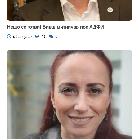
Нещо се готви! Бивш митничар пое АДФИ
06 август
61
0