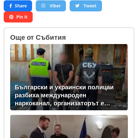
Share
Viber
Tweet
Pin it
Oще от Събития
Български и украински полицаи
разбиха международен
наркоканал, организаторът е
задържан у нас