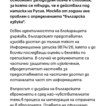
Основният заподозрян обаче е Словакия,
за която се твърди, че е действала под
натиска на Русия. Москва от години има
проблем с определението "българска
азбука".
Освен идентичността на блокиращата
държава, българският представител
изисква достъп до пълния текст на
Информационна записка 9874/26, както и до
всички последващи оценки и бележки по
преписката. В случай че документите са
частично защитени от изключения,
евродепутатът настоява за
предоставянето на частичен достъп до
останалата част от информацията.
Въпросът с дизайна на българските
евромонети е сред най-чувствителните
теми в процеса на интеграция на страната
ни в еврозоната. Появата на официално