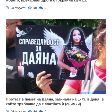
морето, прекарвал дрога от Украйна към ЕС
06 август
50
0
Протест в памет на Даяна, загинала на Е-79, в деня, в
който трябваше да е сватбата ѝ (снимки)
06 август
50
0