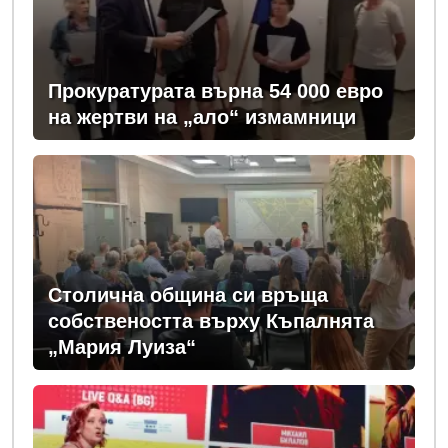
Прокуратурата върна 54 000 евро
на жертви на „ало“ измамници
Столична община си връща
собствеността върху Къпалнята
„Мария Луиза“