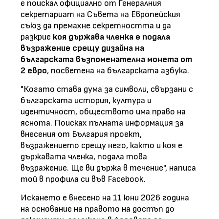
е поискал официално от Генералния
секретариат на Съвета на Европейския
съюз да премахне секретността и да
разкрие
коя държава членка е подала
възражение срещу дизайна на
българската възпоменателна монета от
2 евро
, посветена на българската азбука.
"Когато става дума за символи, свързани с
българската история, култура и
идентичност, обществото има право на
яснота. Поисках пълната информация за
внесения от България проект,
възражението срещу него, както и коя е
държавата членка, подала това
възражение. Ще ви държа в течение", написа
той в профила си във Facebook.
Искането е внесено на 11 юни 2026 година
на основание на правото на достъп до