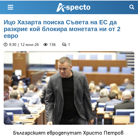
Ицо Хазарта поиска Съвета на ЕС да
разкрие кой блокира монетата ни от 2
евро
9:30 | 12 юни 26
136
1
Българският евродепутат Христо Петров