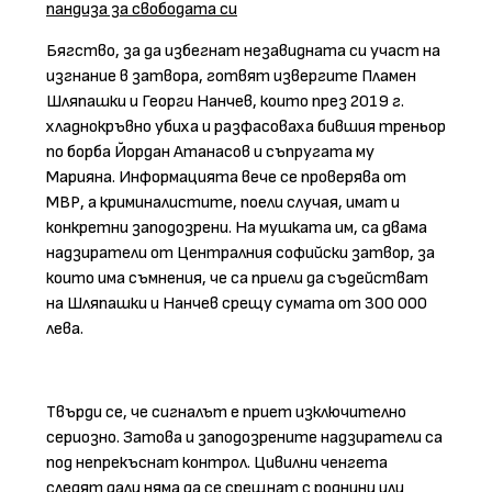
пандиза за свободата си
Бягство, за да избегнат незавидната си участ на
изгнание в затвора, готвят извергите Пламен
Шляпашки и Георги Нанчев, които през 2019 г.
хладнокръвно убиха и разфасоваха бившия треньор
по борба Йордан Атанасов и съпругата му
Марияна. Информацията вече се проверява от
МВР, а криминалистите, поели случая, имат и
конкретни заподозрени. На мушката им, са двама
надзиратели от Централния софийски затвор, за
които има съмнения, че са приели да съдействат
на Шляпашки и Нанчев срещу сумата от 300 000
лева.
Твърди се, че сигналът е приет изключително
сериозно. Затова и заподозрените надзиратели са
под непрекъснат контрол. Цивилни ченгета
следят дали няма да се срещнат с роднини или