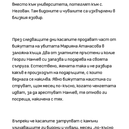
вместо към университета, потеглят към с.
Негован. Там бидоните и чувалите са изхвърлени в
близкия язовир.
През следващите дни касапите продават част от
бижутата на убитата Марияна Атанасова в
заложна къща. Два от златните пръстени и колие
Георги Нанчев си запазва и подарява на своята
съпруга. Естествено, жената така и не разбира
какъв е произходът на подаръците, с които
веднага се накичва. Явно бижутата наистина си
струват, щом месец по-късно, когато ченгетата
идват, за да арестуват Нанчев, тя отново ги
посреща, накичена с тях.
Въпреки че касапите затрупват с камъни
уличаващите ги бидони и чували, месец „по-късно