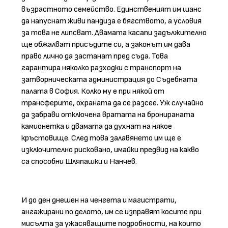
възрастното семейство. Единственият им шанс
да напуснат живи пандиза е бягството, а условия
за това не липсват. Двамата касапи задължително
ще обжалват присъдите си, а законът им дава
право лично да застанат пред съда. Това
гарантира няколко разходки с транспорт на
затворническата администрация до Съдебната
палата в София. Колко му е при някой от
трансферите, охраната да се разсее. Уж случайно
да забрави отключена вратата на бронираната
камионетка и двамата да духнат на някое
кръстовище. След това залавянето им ще е
изключително рисковано, имайки предвид на какво
са способни Шляпашки и Нанчев.
И до ден днешен на ченгета и магистрати,
ангажирани по делото, им се изправят косите при
мисълта за ужасяващите подробности, на които