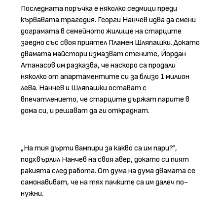
Последната поръчка е няколко седмици преди
кървавата трагедия. Георги Нанчев идва да смени
дограмата в семейното жилище на старците
заедно със своя приятел Пламен Шляпашки. Докато
двамата майстори измазват стените, Йордан
Атанасов им разказва, че наскоро са продали
няколко от апартаментите си за близо 1 милион
лева. Нанчев и Шляпашки остават с
впечатлението, че старците държат парите в
дома си, и решават да ги откраднат.
„На тия дърти вампири за какво са им пари?",
подхвърлил Нанчев на своя авер, докато си пият
ракията след работа. От дума на дума двамата се
самонавиват, че на тях пачките са им далеч по-
нужни.