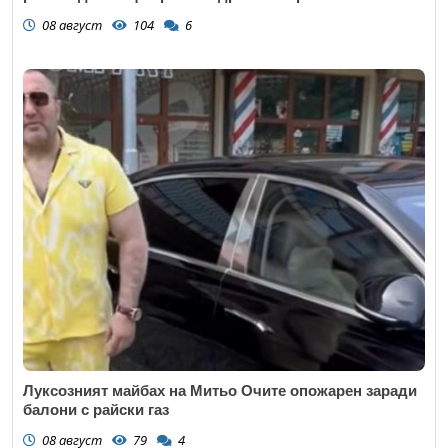
08 август
104
6
Луксозният майбах на Митьо Очите опожарен заради
балони с райски газ
08 август
79
4