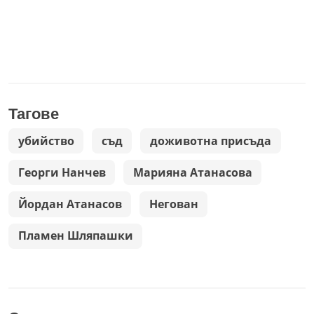
Тагове
убийство
съд
доживотна присъда
Георги Нанчев
Марияна Атанасова
Йордан Атанасов
Негован
Пламен Шляпашки