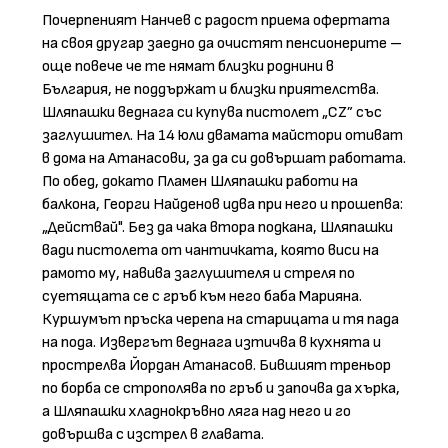
Почерпеният Нанчев с радост приема офертата
на своя другар заедно да очистят пенсионерите –
още повече че те нямат близки роднини в
България, не поддържат и близки приятелства.
Шляпашки веднага си купува пистолет „СZ” със
заглушител. На 14 юли двамата майстори отиват
в дома на Атанасови, за да си довършат работата.
По обед, докато Пламен Шляпашки работи на
балкона, Георги Найденов идва при него и прошепва:
„Действай". Без да чака втора подкана, Шляпашки
вади пистолета от чантичката, която виси на
рамото му, навива заглушителя и стреля по
суетящата се с гръб към него баба Марияна.
Куршумът пръска черепа на старицата и тя пада
на пода. Извергът веднага изтичва в кухнята и
прострелва Йордан Атанасов. Бившият треньор
по борба се строполява по гръб и започва да хърка,
а Шляпашки хладнокръвно ляга над него и го
довършва с изстрел в главата.