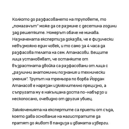
Колкото до разфасоването на труповете, то
„помагачът“ може да се размине с десетина години
зад решетките. Номерът обаче не минава.
Назначената експертиза доказва, че е физически
невъзможно един човек, и то само за 4 часа да
разфасова телата на сем. Атанасови. Вещите
лица установяват, че останките от
възрастната двойка са разфасовани от лица с
„различни анатомични познания и технически
умения“. Трупът на треньора по борба Йордан
Атанасов е нарязан изключително прецизно, а
съпругата му е накълцана доста по-набързо и
нескопосано, очевидно от другия убиец.
Заключенията на експертите са приети от съда,
което дава основание на магистратите да
пратят до живот в пандиза и двамата изверги.