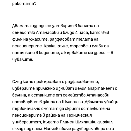
работата“.
Двамата изроди се затварят в банята на
семейство Атанасови и близо 4 часа, като във
филм на ужасите, разфасоват телата на
пенсионерите. Крака, ръце, торсове и глави са
натъпкани в бидоните, а кървавите им дрехи – в
чувалите.
След като привършват с разфасоването,
извергите прилежно измиват целия апартамент с
белина, а останките от семейство Атанасови
натоварват в джипа на Шляпашки. Двамата убийци
първоначално смятат да скрият останките на
пенсионерите в района на Техническия
университет, където Пламен Шляпашки държал
склад под наем. Нанчев обаче разубедил авера си и