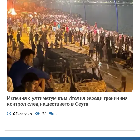
Испания с ултиматум към Италия заради граничния
контрол след нашествието в Сеута
07 август
61
1