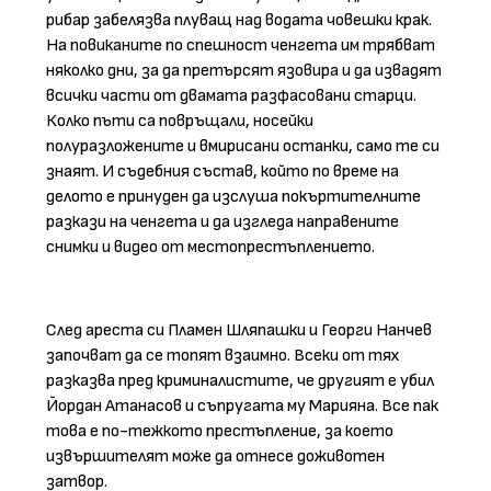
рибар забелязва плуващ над водата човешки крак.
На повиканите по спешност ченгета им трябват
няколко дни, за да претърсят язовира и да извадят
всички части от двамата разфасовани старци.
Колко пъти са повръщали, носейки
полуразложените и вмирисани останки, само те си
знаят. И съдебния състав, който по време на
делото е принуден да изслуша покъртителните
разкази на ченгета и да изгледа направените
снимки и видео от местопрестъплението.
След ареста си Пламен Шляпашки и Георги Нанчев
започват да се топят взаимно. Всеки от тях
разказва пред криминалистите, че другият е убил
Йордан Атанасов и съпругата му Марияна. Все пак
това е по-тежкото престъпление, за което
извършителят може да отнесе доживотен
затвор.