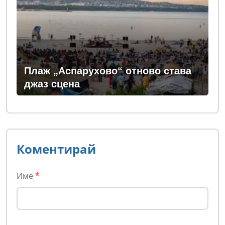
Плаж „Аспарухово“ отново става
джаз сцена
Коментирай
Име
*