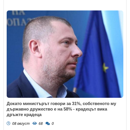
Докато министърът говори за 31%, собственото му
държавно дружество е на 58% - крадецът вика
дръжте крадеца
08 август
68
0