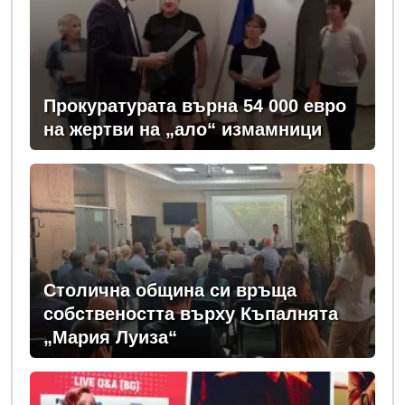
Прокуратурата върна 54 000 евро
на жертви на „ало“ измамници
Столична община си връща
собствеността върху Къпалнята
„Мария Луиза“