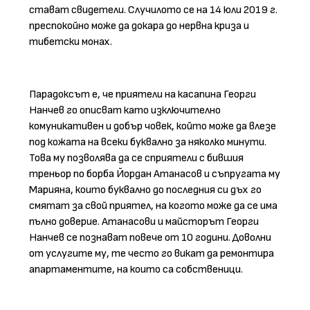
стават свидетели. Случилото се на 14 юли 2019 г.
преспокойно може да докара до нервна криза и
тибетски монах.
Парадоксът е, че приятели на касапина Георги
Нанчев го описват като изключително
комуникативен и добър човек, който може да влезе
под кожата на всеки буквално за няколко минути.
Това му позволява да се сприятели с бившия
треньор по борба Йордан Атанасов и съпругата му
Марияна, които буквално до последния си дъх го
смятат за свой приятел, на когото може да се има
пълно доверие. Атанасови и майсторът Георги
Нанчев се познават повече от 10 години. Доволни
от услугите му, те често го викат да ремонтира
апартаментите, на които са собственици.