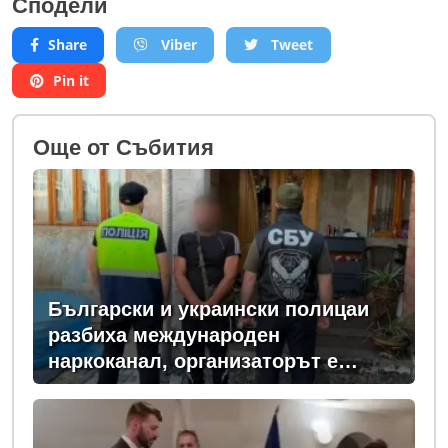
Сподели
Share
Viber
Tweet
Pin it
Oще от Събития
Български и украински полицаи
разбиха международен
наркоканал, организаторът е
задържан у нас