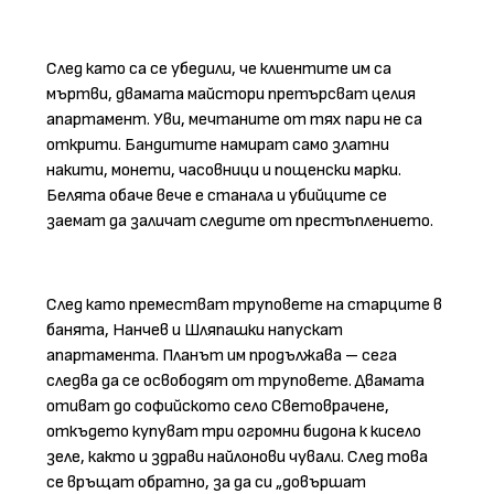
След като са се убедили, че клиентите им са
мъртви, двамата майстори претърсват целия
апартамент. Уви, мечтаните от тях пари не са
открити. Бандитите намират само златни
накити, монети, часовници и пощенски марки.
Белята обаче вече е станала и убийците се
заемат да заличат следите от престъплението.
След като преместват труповете на старците в
банята, Нанчев и Шляпашки напускат
апартамента. Планът им продължава – сега
следва да се освободят от труповете. Двамата
отиват до софийското село Световрачене,
откъдето купуват три огромни бидона к кисело
зеле, както и здрави найлонови чували. След това
се връщат обратно, за да си „довършат