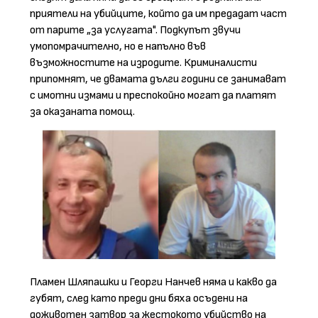
приятели на убийците, който да им предадат част
от парите „за услугата". Подкупът звучи
умопомрачително, но е напълно във
възможностите на изродите. Криминалисти
припомнят, че двамата дълги години се занимават
с имотни измами и преспокойно могат да платят
за оказаната помощ.
Пламен Шляпашки и Георги Нанчев няма и какво да
губят, след като преди дни бяха осъдени на
доживотен затвор за жестокото убийство на