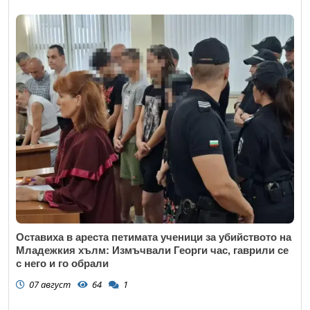
Оставиха в ареста петимата ученици за убийството на
Младежкия хълм: Измъчвали Георги час, гаврили се
с него и го обрали
07 август
64
1