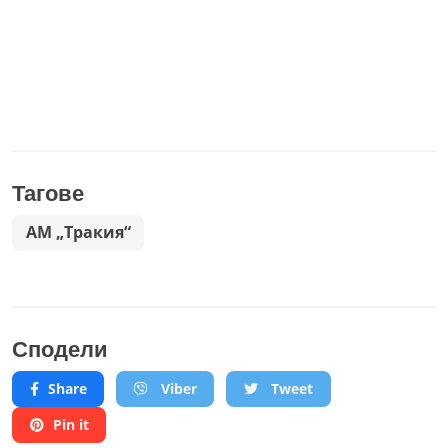
Тагове
АМ „Тракия“
Сподели
Share
Viber
Tweet
Pin it