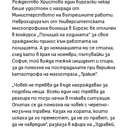
Рождество Христово един бургаски лекар
беше удостоен с награда от
Министерството на вътрешните работи.
Неврохирургът от Университетската
многопрофилна болница в Бургас бе отличен
в конкурса „Полицай на годината" за своя
граждански принос към работата на
полицията. А до номинацията му се стигна,
след като в края на ноември, пътувайки за
София, той вижда тежък инцидент и спира,
за да помогне на пострадалите при верижна
катастрофа на магистрала „Тракия".
„Човек не трябва да бъде награждаван за
подобни неща. Всеки един нас трябва да
реагира по този начин в такава ситуация.
Опитах се да помогна на човек с черепно-
мозъчна травма. Казах на хората, които
искаха да го преместят, да не го правят, за
да не навредим", разказа в ефира на „Здравей,