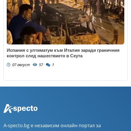
Испания с ултиматум към Италия заради граничния
контрол след нашествието в Сеута
07 август
57
1
A-specto.bg е независим онлайн портал за