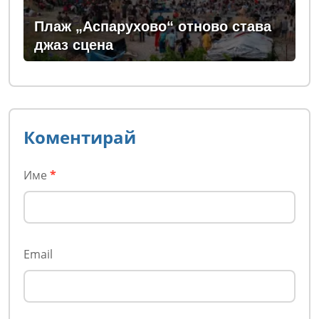
Плаж „Аспарухово“ отново става
джаз сцена
Коментирай
Име
*
Email