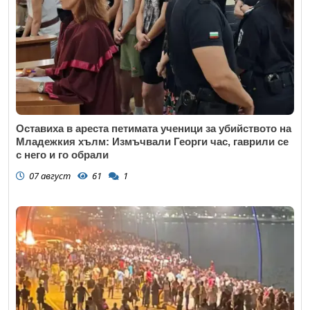
Оставиха в ареста петимата ученици за убийството на
Младежкия хълм: Измъчвали Георги час, гаврили се
с него и го обрали
07 август
61
1