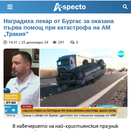
Наградиха лекар от Бургас за оказана
първа помощ при катастрофа на АМ
„Тракия”
14:31 | 25 декември 24
291
0
В навечерието на най-християнския празник