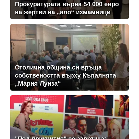
Прокуратурата върна 54 000 евро
на жертви на „ало“ измамници
Столична община си връща
собствеността върху Къпалнята
„Мария Луиза“
"Под прикритие" се завръща: