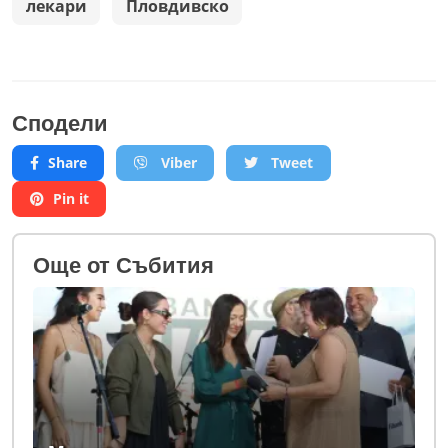
лекари
Пловдивско
Сподели
Share
Viber
Tweet
Pin it
Oще от Събития