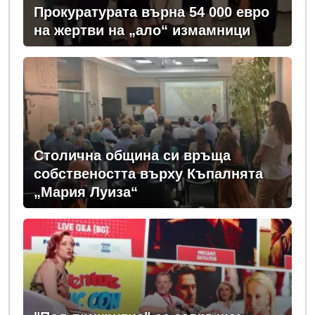
Прокуратурата върна 54 000 евро
на жертви на „ало“ измамници
Столична община си връща
собствеността върху Къпалнята
„Мария Луиза“