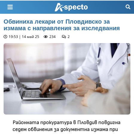
Обвиниха лекари от Пловдивско за
измама с направления за изследвания
19:53 | 14 май 25
234
2
Районната прокуратура в Пловдив повдигна
седем обвинения за документна измама при