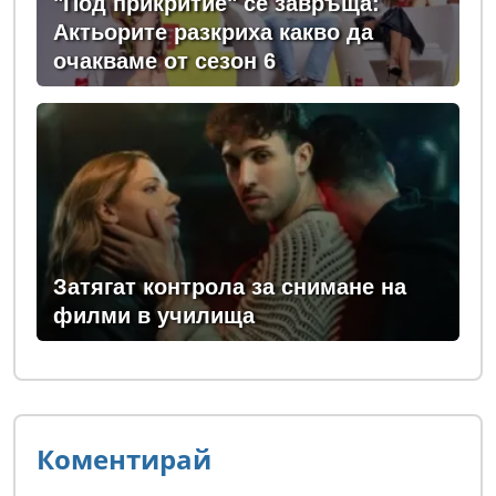
"Под прикритие" се завръща:
Актьорите разкриха какво да
очакваме от сезон 6
Затягат контрола за снимане на
филми в училища
Коментирай