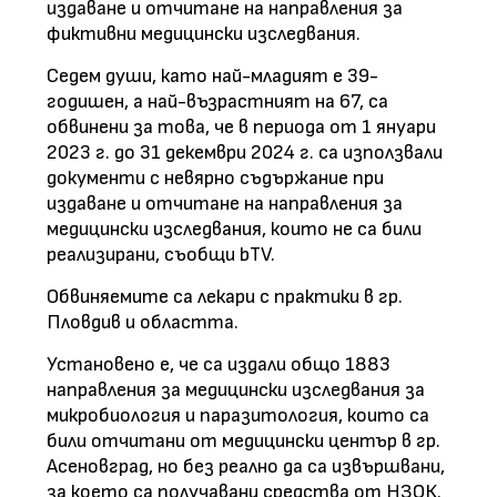
издаване и отчитане на направления за
фиктивни медицински изследвания.
Седем души, като най-младият е 39-
годишен, а най-възрастният на 67, са
обвинени за това, че в периода от 1 януари
2023 г. до 31 декември 2024 г. са използвали
документи с невярно съдържание при
издаване и отчитане на направления за
медицински изследвания, които не са били
реализирани, съобщи bTV.
Обвиняемите са лекари с практики в гр.
Пловдив и областта.
Установено е, че са издали общо 1883
направления за медицински изследвания за
микробиология и паразитология, които са
били отчитани от медицински център в гр.
Асеновград, но без реално да са извършвани,
за което са получавани средства от НЗОК.