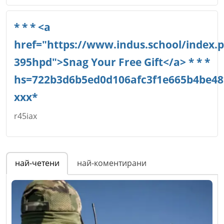
Име
*
* * * <a
href="https://www.indus.school/index.
395hpd">Snag Your Free Gift</a> * * *
Email
hs=722b3d6b5ed0d106afc3f1e665b4be48
ххх*
r45iax
Коментар
*
Име
*
най-четени
най-коментирани
Email