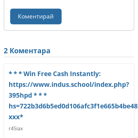
2 Коментара
* * * Win Free Cash Instantly:
https://www.indus.school/index.php?
395hpd * * *
hs=722b3d6b5ed0d106afc3f1e665b4be48
ххх*
r45iax