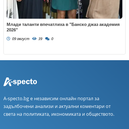
Млади таланти впечатлиха в "Банско джаз академия
2026"
09 август
39
0
A-specto.bg е независим онлайн портал за
задълбочени анализи и актуални коментари от
света на политиката, икономиката и обществото.