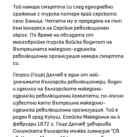
Той намира смъртта си след еднодневно
сражение с турска потеря край серското
село Баница. Четата му е предадена на път
към конгреса на Серския революционен
окръг. По време на обсадата от
многобройна турска войска водачът на
Вътрешната македоно-одринска
революционна организация намира смъртта
си.
Георги (Гоце) Делчев е един от най-
значимите български революционери, водач
и идеолог на Българските македоно-
одрински революционни комитети, по-късно
известни като Вътрешна македоно-
одринска революционна организация. Той е
роден в град Кукуш, Егейска Македония на 4
февруари 1872 г. Гоце Делчев завършва
Солунската българска мъжка гимназия "Св.