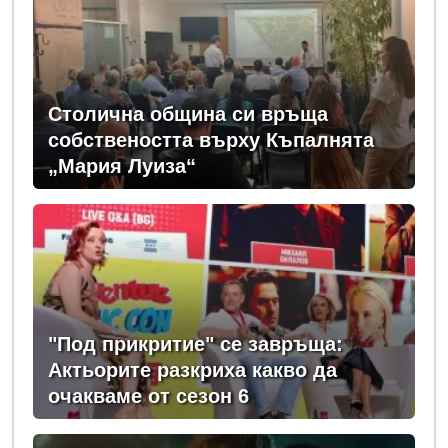
Столична община си връща
собствеността върху Къпалнята
„Мария Луиза“
"Под прикритие" се завръща:
Актьорите разкриха какво да
очакваме от сезон 6