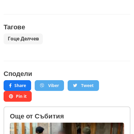
Тагове
Гоце Делчев
Сподели
Share
Viber
Tweet
Pin it
Oще от Събития