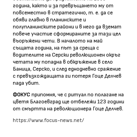
година, както и за превръщането му от
повсеместно в стратегично, т. е. да се
обяви главно в планинските и
полупланинските райони и в него да вземат
повече участие сформираните за тази цел
въоръжени чети. В началото на май
същата година, на път за среща с
водителите на Серски революционен окръг
четата му попадна в обкръжение в село
Баница, Серско, и след еднодневно сражение
с превъзхождащата ги потеря Гоце Делчев
пада убит.
ФОКУС
припомня
, че с ритуал по полагане на
цветя Благоевград ще отбележи 123 години
от смъртта на революционера Гоце Делчев.
https://www.focus-news.net/