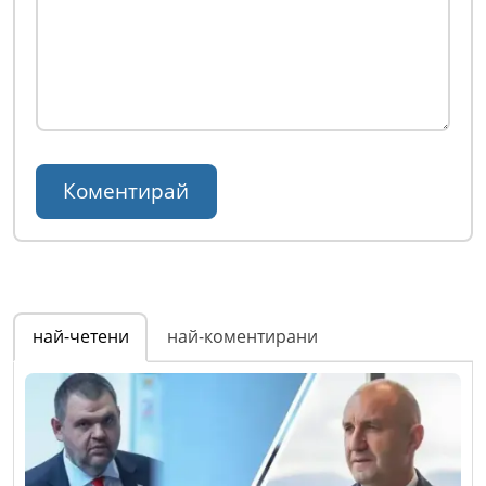
най-четени
най-коментирани