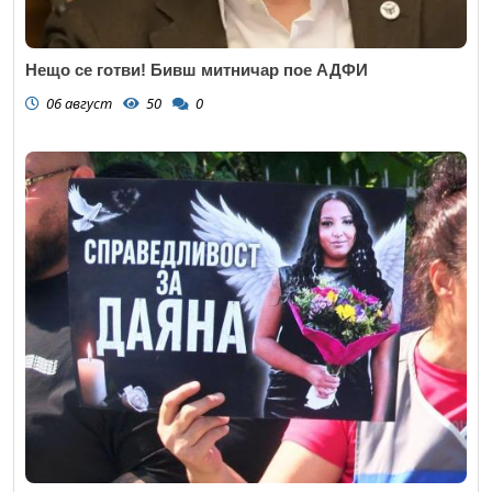
Нещо се готви! Бивш митничар пое АДФИ
06 август
50
0