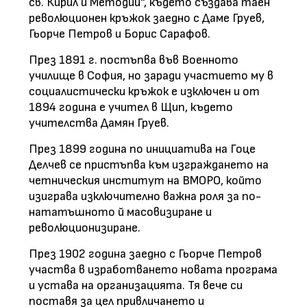
св. Кирил и Методий“, където създава таен
революционен кръжок заедно с Даме Груев,
Гьорче Петров и Борис Сарафов.
През 1891 г. постъпва във Военното
училище в София, но заради участието му в
социалистически кръжок е изключен и от
1894 година е учител в Щип, където
учителства Дамян Груев.
През 1899 година по инициатива на Гоце
Делчев се пристъпва към изграждането на
четническия институт на ВМОРО, който
изиграва изключително важна роля за по-
нататъшното й масовизиране и
революционизиране.
През 1902 година заедно с Гьорче Петров
участва в изработването новата програма
и устава на организацията. Тя вече си
поставя за цел привличането и