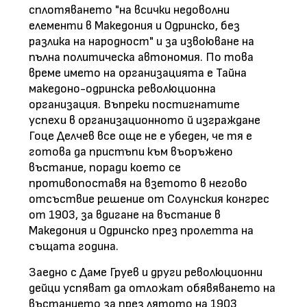
сплотяването "на всички недоволни
елементи в Македония и Одринско, без
разлика на народност" и за извоюване на
пълна политическа автономия. По това
време името на организацията е Тайна
македоно-одринска революционна
организация. Въпреки постигнатите
успехи в организационното й изграждане
Гоце Делчев все още не е убеден, че тя е
готова да пристъпи към въоръжено
въстание, поради което се
противопоставя на взетото в негово
отсъствие решение от Солунския конгрес
от 1903, за вдигане на въстание в
Македония и Одринско през пролетта на
същата година.
Заедно с Даме Груев и други революционни
дейци успяват да отложат обявяването на
въстанието за през лятото на 1903