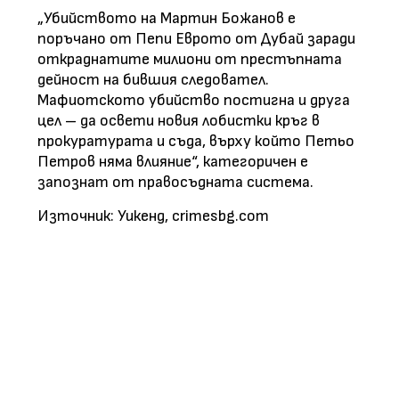
„Убийството на Мартин Божанов е
поръчано от Пепи Еврото от Дубай заради
откраднатите милиони от престъпната
дейност на бившия следовател.
Мафиотското убийство постигна и друга
цел – да освети новия лобистки кръг в
прокуратурата и съда, върху който Петьо
Петров няма влияние“, категоричен е
запознат от правосъдната система.
Източник: Уикенд, crimesbg.com