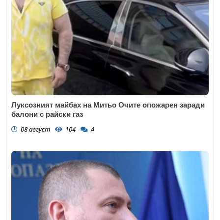
Луксозният майбах на Митьо Очите опожарен заради
балони с райски газ
08 август
104
4