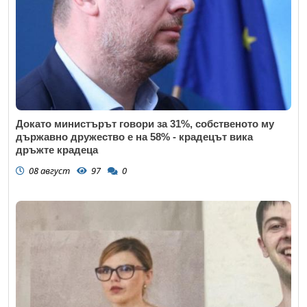
Докато министърът говори за 31%, собственото му
държавно дружество е на 58% - крадецът вика
дръжте крадеца
08 август
97
0