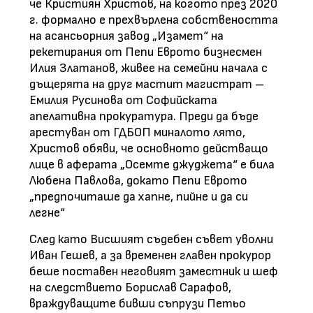
че Кристиян Христов, на когото през 2020
г. формално е прехвърлена собствеността
на асансьорния завод „Изамет“ на
рекетирания от Пепи Еврото бизнесмен
Илия Златанов, живее на семейни начала с
дъщерята на друг мастит магистрат –
Емилия Русинова от Софийската
апелативна прокуратура. Преди да бъде
арестуван от ГДБОП миналото лято,
Христов обяви, че основното действащо
лице в аферата „Осемте джуджета“ е била
Любена Павлова, докато Пепи Еврото
„предпочиташе да хапне, пийне и да си
легне“
След като Висшият съдебен съвет уволни
Иван Гешев, а за временен главен прокурор
беше поставен неговият заместник и шеф
на следствието Борислав Сарафов,
враждуващите бивши съпрузи Петьо