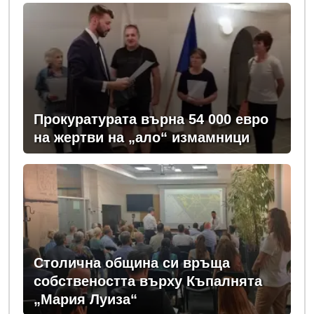
Прокуратурата върна 54 000 евро
на жертви на „ало“ измамници
Столична община си връща
собствеността върху Къпалнята
„Мария Луиза“