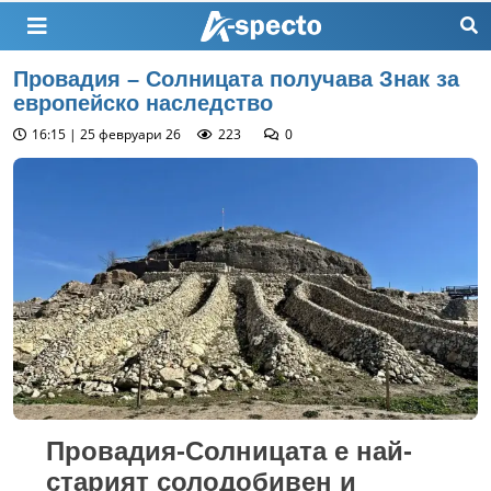
Провадия – Солницата получава Знак за
европейско наследство
16:15 | 25 февруари 26
223
0
Провадия-Солницата е най-
старият солодобивен и