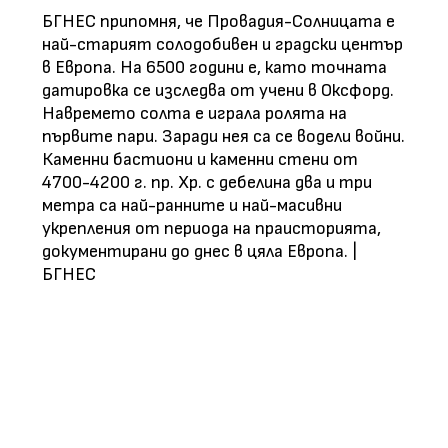
БГНЕС припомня, че Провадия-Солницата е
най-старият солодобивен и градски център
в Европа. На 6500 години е, като точната
датировка се изследва от учени в Оксфорд.
Навремето солта е играла ролята на
първите пари. Заради нея са се водели войни.
Каменни бастиони и каменни стени от
4700-4200 г. пр. Хр. с дебелина два и три
метра са най-ранните и най-масивни
укрепления от периода на праисторията,
документирани до днес в цяла Европа. |
БГНЕС