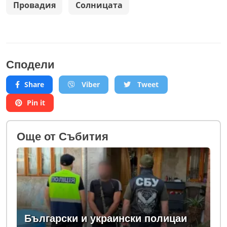
Провадия
Солницата
Сподели
Share
Viber
Tweet
Pin it
Oще от Събития
Български и украински полицаи