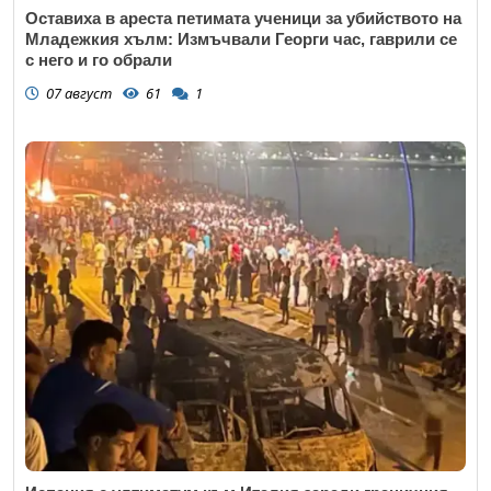
Оставиха в ареста петимата ученици за убийството на
Младежкия хълм: Измъчвали Георги час, гаврили се
с него и го обрали
07 август
61
1