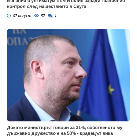
Испания с ултиматум към Италия заради граничния
контрол след нашествието в Сеута
07 август
57
1
Докато министърът говори за 31%, собственото му
държавно дружество е на 58% - крадецът вика