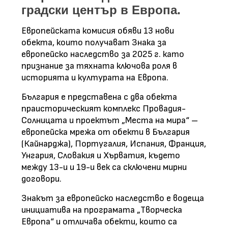
градски център в Европа.
Европейската комисия обяви 13 нови
обекта, които получават Знака за
европейско наследство за 2025 г. като
признание за тяхната ключова роля в
историята и културата на Европа.
България е представена с два обекта
праисторическият комплекс Провадия-
Солницата и проектът „Места на мира“ –
европейска мрежа от обекти в България
(Кайнарджа), Португалия, Испания, Франция,
Унгария, Словакия и Хърватия, където
между 13-и и 19-и век са сключени мирни
договори.
Знакът за европейско наследство е водеща
инициатива на програмата „Творческа
Европа“ и отличава обекти, които са