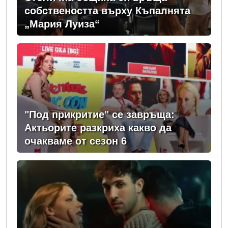
собствеността върху Къпалнята
„Мария Луиза“
"Под прикритие" се завръща:
Актьорите разкриха какво да
очакваме от сезон 6