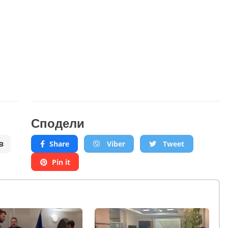
Сподели
в
Share
Viber
Tweet
Pin it