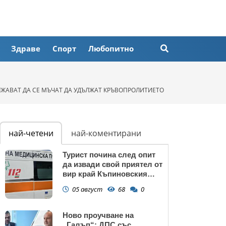
Здраве
Спорт
Любопитно
ЪЛЖАВАТ ДА СЕ МЪЧАТ ДА УДЪЛЖАТ КРЪВОПРОЛИТИЕТО
най-четени
най-коментирани
Турист почина след опит
да извади свой приятел от
вир край Къпиновския
манастир
05 август
68
0
Ново проучване на
„Галъп“: ДПС със