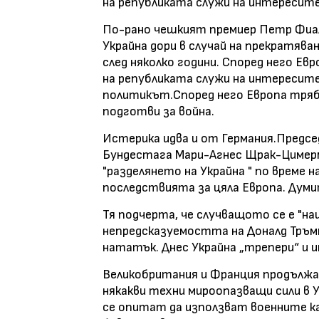
на републиката служи на интересит
По-рано чешкият премиер Петр Фиала 
Украйна дори в случай на прекратяван
след няколко години. Според него Ев
на републиката служи на интересит
политикът.Според него Европа трябв
подготви за война.
Истерика идва и от Германия.Предс
Бундестага Мари-Агнес Щрак-Цимерма
"разделянето на Украйна " по време н
последствията за цяла Европа. Думит
Тя подчерта, че случващото се е "
непредсказуемостта на Доналд Тръмп 
нататък. Днес Украйна „трепери“ и 
Великобритания и Франция продължа
някакви техни мироопазващи сили в 
се опитат да използват военните ка