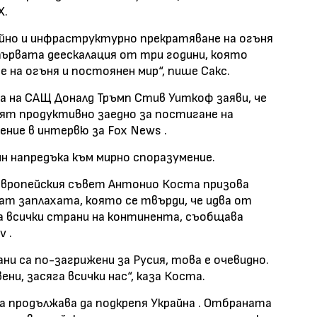
X.
йно и инфраструктурно прекратяване на огъня
 първата деескалация от три години, която
 на огъня и постоянен мир“, пише Сакс.
а на САЩ Доналд Тръмп Стив Уиткоф заяви, че
т продуктивно заедно за постигане на
ение в интервю за Fox News .
 напредъка към мирно споразумение.
Европейския съвет Антонио Коста призова
ат заплахата, която се твърди, че идва от
за всички страни на континента, съобщава
 .
ни са по-загрижени за Русия, това е очевидно.
ни, засяга всички нас“, каза Коста.
а продължава да подкрепя Украйна . Отбраната