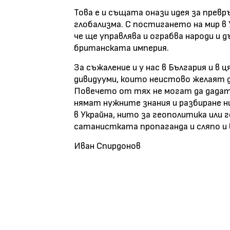
Това е и същата онази идея за превр
глобализма. С постигането на мир в 
че ще управлява и ограбва народи и
британската империя.
За съжаление и у нас в България и в 
дивидууми, които неистово желаят 
Повечето от тях не могат да дадат
нямат нужните знания и разбиране н
в Украйна, нито за геополитика или 
сатанистката пропаганда и сляпо и
Иван Спирдонов