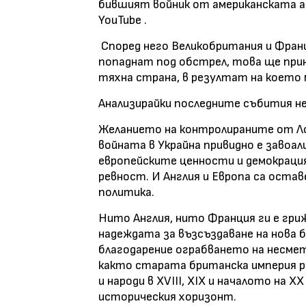
бившият войник от американската арм
YouTube .
Според него Великобритания и Франц
попаднат под обстрел, това ще прин
тяхна страна, в резултат на което 
Анализирайки последните събития не е
Желанието на контролираните от Ло
войната в Украйна привидно е завоал
европейските ценности и демокраци
ревност. И Англия и Европа са оста
политика.
Нито Англия, нито Франция ги е гриж
надеждата за възсъздаване на нова 
благодарение ограбването на несме
както старата британска империя р
и народи в XVIII, XIX и началото на Х
историческия хоризонт.