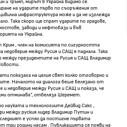
н и Тръмп, мирът в Украйна видимо се
иране на ударите първо по съоръжения от
 цивилна инфраструктура може и да не изглежда
ачало. Така скоро ще спрат ударите по градове,
остове, заводи и нефтобази и във
орията на Украйна.
Крим , член на комисията по сигурността
 недоверие между Русия и САЩ е паднала. Така
 между президентите на Русия и САЩ Владимир
Новости .
ати показаха на целия свят колко отговорно и
ите. Началото на диалога беше белязано от
 и недоверие между Русия и САЩ и показа, че
ми отминава“, отбеляза Шеремет.
о науката и технологиите Дейвид Сакс ,
и между руския лидер Владимир Путин и
оследният е успял да постигне първата
от три години насам . Публикацията се появи на