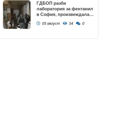
ГДБОП разби
лаборатория за фентанил
в София, произвеждала
до 10 кг на ден за страната
05 август
54
0
(снимки)