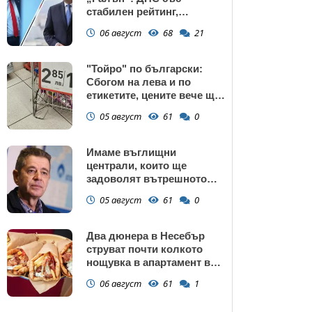
стабилен рейтинг,
подкрепата към Радев се
06 август
68
21
запазва
"Тойро" по български:
Сбогом на лева и по
етикетите, цените вече ще
са само в евро
05 август
61
0
Имаме въглищни
централи, които ще
задоволят вътрешното
потребление на ток
05 август
61
0
Два дюнера в Несебър
струват почти колкото
нощувка в апартамент в
Поморие
06 август
61
1