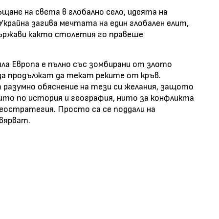
ъщане на света в глобално село, идеята на
Украйна загива мечтата на един глобален елит,
 държави както столетия го правеше
цяла Европа е пълно със зомбирани от злото
да продължат да текат реките от кръв.
 разумно обяснение на тези си желания, защото
ито по история и география, нито за конфликта
геостратегия. Просто са се поддали на
 вярват.