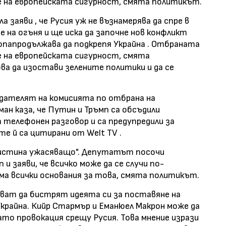
е на европейската сигурност, смята политикът.
заяви , че Русия уж не възнамерява да спре в
е на огъня и ще иска да започне нов конфликт
ропапродължава да подкрепя Украйна . Отбраната
е на европейската сигурност, смята
а да изостави зелените политики и да се
едателят на комисията по отбрана на
н каза, че Путин и Тръмп са обсъдили
а телефонен разговор и са предупредили за
е й са цитирани от Welt TV .
наистина ужасяващо". Депутатът посочи
и заяви, че всичко може да се случи по-
има всички основания за това, смята политикът.
ват да бистрят идеята си за поставяне на
Украйна. Кийр Стармър и Еманюел Макрон може да
то провокация срещу Русия. Това мнение изрази