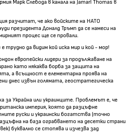
ия Марк Слебода в канала на Jamarl Thomas в
ия разчитат, че ако войските на НАТО
уди президента Доналд Тръмп да се намеси на
мирният процес ще се провали.
 трудно да видим кой иска мир и кой - мор!
ндон европейски лидери за продължаване на
ирано като някаква борба за защита на
ята, а всъщност е елементарна проява на
вени днес извън голямата, геостратегическа
а за Украйна или украинците. Проблемът е, че
британска империя, която да разцъфне
тните руски и украински богатства (точно
азцъфна на база ограбването на десетки страни
Х век) буквално се стопява и изчезва зад