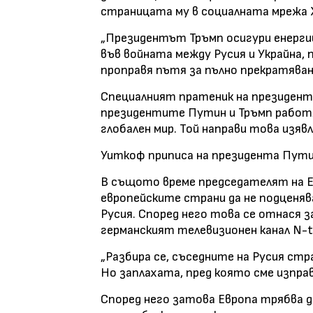
страницата му в социалната мрежа 
„Президентът Тръмп осигури енерги
във войната между Русия и Украйна,
проправя пътя за пълно прекратяване
Специалният пратеник на президент
президентите Путин и Тръмп работя
глобален мир. Той направи това изявл
Уиткоф приписа на президента Путин
В същото време председателят на 
европейските страни да не подценяв
Русия. Според него това се отнася 
германският телевизионен канал N-tv
„Разбира се, съседните на Русия стра
Но заплахата, пред която сме изправе
Според него затова Европа трябва д