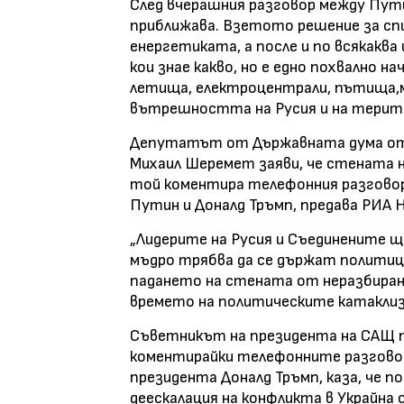
След вчерашния разговор между Пути
приближава. Взетото решение за сп
енергетиката, а после и по всякаква
кои знае какво, но е едно похвално н
летища, електроцентрали, пътища,м
вътрешността на Русия и на терит
Депутатът от Държавната дума от 
Михаил Шеремет заяви, че стената на
той коментира телефонния разговор
Путин и Доналд Тръмп, предава РИА 
„Лидерите на Русия и Съединените щ
мъдро трябва да се държат политиц
падането на стената от неразбиране
времето на политическите катаклиз
Съветникът на президента на САЩ п
коментирайки телефонните разговор
президента Доналд Тръмп, каза, че п
деескалация на конфликта в Украйна 