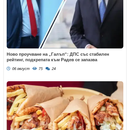
Коментар
*
Ново проучване на „Галъп“: ДПС със стабилен
рейтинг, подкрепата към Радев се запазва
06 август
75
24
Откажи