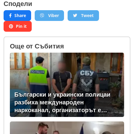
Сподели
Share
Viber
Tweet
Pin it
Oще от Събития
Български и украински полицаи
разбиха международен
наркоканал, организаторът е
задържан у нас