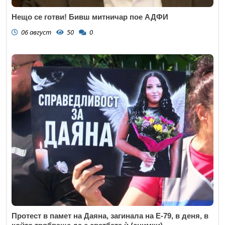
Нещо се готви! Бивш митничар пое АДФИ
06 август
50
0
Протест в памет на Даяна, загинала на Е-79, в деня, в