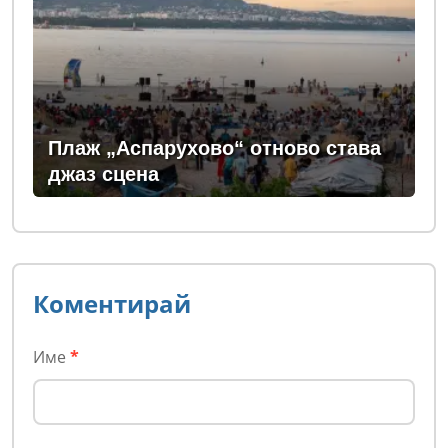
Плаж „Аспарухово“ отново става
джаз сцена
Коментирай
Име
*