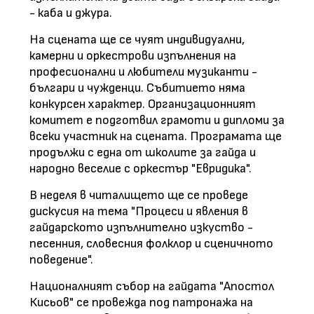
- каба и джура.
На сцената ще се чуят индивидуални,
камерни и оркестрови изпълнения на
професионални и любители музиканти -
българи и чужденци. Събитието няма
конкурсен характер. Организационният
комитет е подготвил грамоти и дипломи за
всеки участник на сцената. Програмата ще
продължи с една от школите за гайда и
народно веселие с оркестър "Евридика".
В неделя в читалището ще се проведе
дискусия на тема "Процеси и явления в
гайдарското изпълнително изкуство -
песенния, словесния фолклор и сценичното
поведение".
Националният събор на гайдата "Апостол
Кисьов" се провежда под патронажа на