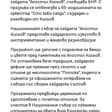
гайдата "Апостол Кисьов", съобщава БНР. С
празника се отбелязва и 65-годишнината на
оркестър "Сто каба гайди", създаден и
ръководен от Кисьов.
Националният събор на гайдата "Апостол
Кисьов" представя гайдарското изкуство в
инструментално и жанрово разнообразие.
Празникът ще започне с поднасяне на венци
и цветя пред паметника на Апостол Кисьов.
По установена вече традиция, гайдарско
дефиле ще премине през селото и ще
стигне до местността "Потока", където е
сцената за официалното откриване на
събора със сборен гайдарски състав.
Програмата предвижда церемония по
удостояване с почетни отличия. За
участие в Националния събор са поканени
изпълнители на двата вида български гайди