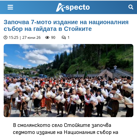
Започва 7-мото издание на националния
събор на гайдата в Стойките
15:25 | 27 юни 26
90
1
В смолянското село Стойките започва
седмото издание на Националния събор на