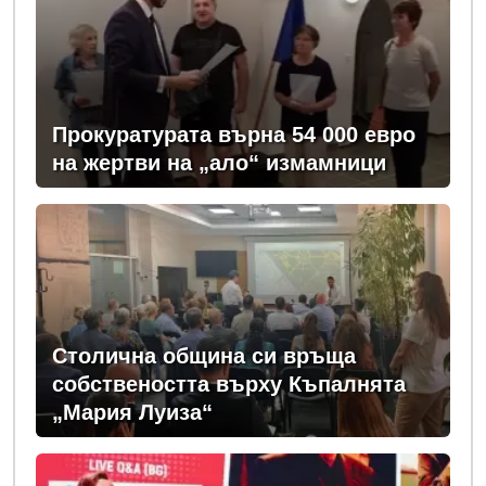
Прокуратурата върна 54 000 евро
на жертви на „ало“ измамници
Столична община си връща
собствеността върху Къпалнята
„Мария Луиза“