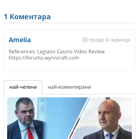
1 Коментара
Amelia
преди 4 седмици
References: Legiano Casino Video Review
https://forums.wynncraft.com
Име
*
най-четени
най-коментирани
Email