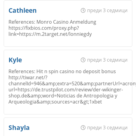
Име
*
Cathleen
преди 3 седмици
References: Monro Casino Anmeldung
https://fixbios.com/proxy.php?
Коментар
*
link=https://m.2target.net/lonniegdy
Email
Име
*
Откажи
Kyle
преди 3 седмици
References: Hit n spin casino no deposit bonus
Коментар
*
http://tiwar.net/?
channelId=946&amp;extra=520&amp;partnerUrl=acronym
Email
url=https://de.trustpilot.com/review/der-wikinger-
shop.de&amp;word=Noticias de Antropologia y
Откажи
Arqueologia&amp;sources=acr&gt;1xbet
Коментар
*
Име
*
Shayla
преди 3 седмици