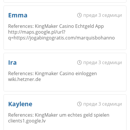
Email
Име
*
Emma
преди 3 седмици
Откажи
References: KingMaker Casino Echtgeld App
http://maps.google.pl/url?
Коментар
*
q=https://jogabingogratis.com/marquisbohanno
Email
Име
*
Ira
преди 3 седмици
Откажи
References: Kingmaker Casino einloggen
Коментар
*
wiki.hetzner.de
Email
Име
*
Откажи
Kaylene
преди 3 седмици
References: KingMaker um echtes geld spielen
clients1.google.lv
Коментар
*