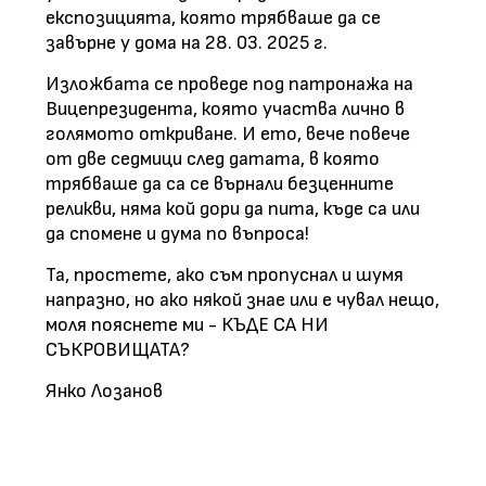
експозицията, която трябваше да се
завърне у дома на 28. 03. 2025 г.
Изложбата се проведе под патронажа на
Вицепрезидента, която участва лично в
голямото откриване. И ето, вече повече
от две седмици след датата, в която
трябваше да са се върнали безценните
реликви, няма кой дори да пита, къде са или
да спомене и дума по въпроса!
Та, простете, ако съм пропуснал и шумя
напразно, но ако някой знае или е чувал нещо,
моля пояснете ми - КЪДЕ СА НИ
СЪКРОВИЩАТА?
Янко Лозанов