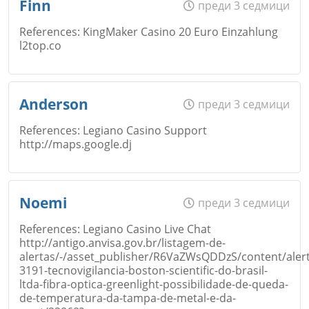
Finn
преди 3 седмици
Откажи
References: KingMaker Casino 20 Euro Einzahlung
l2top.co
Коментар
*
Email
Име
*
Anderson
преди 3 седмици
Откажи
References: Legiano Casino Support
http://maps.google.dj
Коментар
*
Email
Име
*
Noemi
преди 3 седмици
Откажи
References: Legiano Casino Live Chat
http://antigo.anvisa.gov.br/listagem-de-
Коментар
*
alertas/-/asset_publisher/R6VaZWsQDDzS/content/alert
Email
3191-tecnovigilancia-boston-scientific-do-brasil-
ltda-fibra-optica-greenlight-possibilidade-de-queda-
de-temperatura-da-tampa-de-metal-e-da-
Откажи