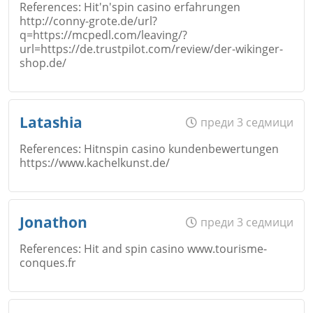
References: Hit'n'spin casino erfahrungen
Откажи
http://conny-grote.de/url?
q=https://mcpedl.com/leaving/?
Email
url=https://de.trustpilot.com/review/der-wikinger-
shop.de/
Име
*
Latashia
преди 3 седмици
Коментар
*
Откажи
References: Hitnspin casino kundenbewertungen
https://www.kachelkunst.de/
Email
Име
*
Jonathon
преди 3 седмици
References: Hit and spin casino www.tourisme-
conques.fr
Коментар
*
Откажи
Email
Име
*