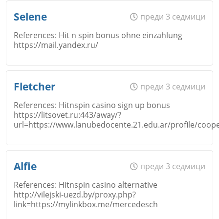
Email
Име
*
Selene
преди 3 седмици
References: Hit n spin bonus ohne einzahlung
https://mail.yandex.ru/
Коментар
*
Email
Откажи
Име
*
Fletcher
преди 3 седмици
References: Hitnspin casino sign up bonus
https://litsovet.ru:443/away/?
Коментар
*
url=https://www.lanubedocente.21.edu.ar/profile/coo
Email
Име
*
Alfie
преди 3 седмици
Откажи
References: Hitnspin casino alternative
Коментар
*
http://vilejski-uezd.by/proxy.php?
link=https://mylinkbox.me/mercedesch
Email