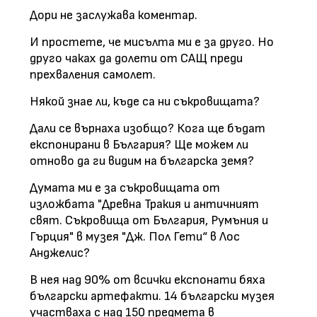
Дори не заслужава коментар.
И простете, че мисълта ми е за друго. Но
друго чаках да долети от САЩ преди
прехваления самолет.
Някой знае ли, къде са ни съкровищата?
Дали се върнаха изобщо? Кога ще бъдат
експонирани в България? Ще можем ли
отново да ги видим на българска земя?
Думата ми е за съкровищата от
изложбата "Древна Тракия и античният
свят. Съкровища от България, Румъния и
Гърция" в музея "Дж. Пол Гети“ в Лос
Анджелис?
В нея над 90% от всички експонати бяха
български артефакти. 14 български музея
участваха с над 150 предмета в