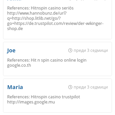
References: Hitnspin casino seriös
http://www.hannobunz.de/url?
q=http://shop.litlib.net/go/?
Коментар
*
Email
go=https://de.trustpilot.com/review/der-wikinger-
shop.de
Откажи
Име
*
Joe
преди 3 седмици
Коментар
*
References: Hit n spin casino online login
google.co.th
Email
Откажи
Име
*
Maria
преди 3 седмици
References: Hitnspin casino trustpilot
http://images.google.mu
Коментар
*
Откажи
Email