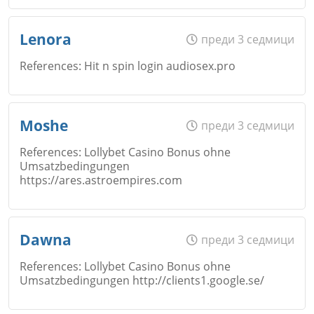
Email
Име
*
Откажи
Lenora
преди 3 седмици
References: Hit n spin login audiosex.pro
Коментар
*
Email
Име
*
Moshe
преди 3 седмици
Откажи
References: Lollybet Casino Bonus ohne
Umsatzbedingungen
https://ares.astroempires.com
Коментар
*
Email
Име
*
Dawna
преди 3 седмици
Откажи
References: Lollybet Casino Bonus ohne
Коментар
*
Umsatzbedingungen http://clients1.google.se/
Email