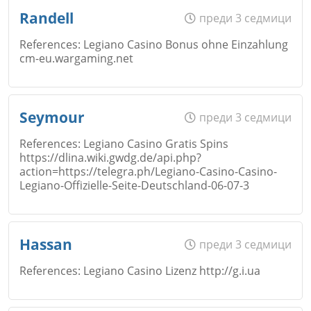
Име
*
Откажи
Randell
преди 3 седмици
References: Legiano Casino Bonus ohne Einzahlung
Коментар
*
cm-eu.wargaming.net
Email
Име
*
Откажи
Seymour
преди 3 седмици
References: Legiano Casino Gratis Spins
https://dlina.wiki.gwdg.de/api.php?
Коментар
*
action=https://telegra.ph/Legiano-Casino-Casino-
Email
Legiano-Offizielle-Seite-Deutschland-06-07-3
Откажи
Име
*
Hassan
преди 3 седмици
Коментар
*
References: Legiano Casino Lizenz http://g.i.ua
Email