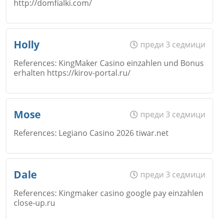
http://domfialki.com/
Коментар
*
Email
Име
*
Holly
преди 3 седмици
Откажи
References: KingMaker Casino einzahlen und Bonus
erhalten https://kirov-portal.ru/
Коментар
*
Email
Име
*
Mose
преди 3 седмици
Откажи
References: Legiano Casino 2026 tiwar.net
Коментар
*
Email
Име
*
Dale
преди 3 седмици
Откажи
References: Kingmaker casino google pay einzahlen
close-up.ru
Коментар
*