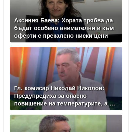
Аксиния Баева: Хората трябва да
бъдат особено внимателни и към
оферти с прекалено ниски цени
Гл. комисар Николай Николов:
Предупредиха за опасно
повишение на температурите, а в
момента сме в сърцевината на
най-опасното време