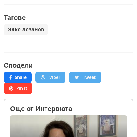
Тагове
Янко Лозанов
Сподели
Share
Viber
Tweet
Pin it
Oще от Интервюта