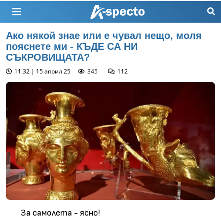
Aко някой знае или е чувал нещо, моля
пояснете ми - КЪДЕ СА НИ
СЪКРОВИЩАТА?
11:32 | 15 април 25
345
112
За самолета - ясно!