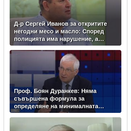
Д-р Сергей Иванов за откритите
негодни месо и масло: Според
полицията има нарушение, а
според БАБХ – няма
Проф. Боян Дуранкев: Няма
съвършена формула за
определяне на минималната
заплата