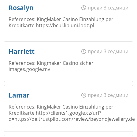
Име
*
Rosalyn
преди 3 седмици
Откажи
References: KingMaker Casino Einzahlung per
Kreditkarte https://bcul.lib.uni.lodz.pl
Коментар
*
Email
Име
*
Harriett
преди 3 седмици
Откажи
References: Kingmaker Casino sicher
images.google.mv
Коментар
*
Email
Име
*
Lamar
преди 3 седмици
Откажи
References: KingMaker Casino Einzahlung per
Kreditkarte http://clients1.google.cz/url?
Коментар
*
q=https://de.trustpilot.com/review/beyondjewellery.de
Email