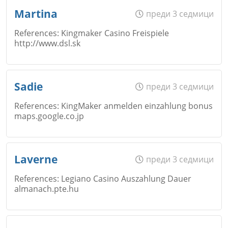
Име
*
Откажи
Martina
преди 3 седмици
References: Kingmaker Casino Freispiele
http://www.dsl.sk
Коментар
*
Email
Име
*
Откажи
Sadie
преди 3 седмици
References: KingMaker anmelden einzahlung bonus
maps.google.co.jp
Коментар
*
Email
Име
*
Laverne
преди 3 седмици
Откажи
References: Legiano Casino Auszahlung Dauer
almanach.pte.hu
Коментар
*
Email
Име
*