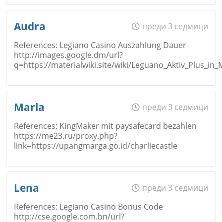
Email
Име
*
Откажи
Audra
преди 3 седмици
References: Legiano Casino Auszahlung Dauer
http://images.google.dm/url?
Коментар
*
q=https://materialwiki.site/wiki/Leguano_Aktiv_Plus_
Email
Име
*
Откажи
Marla
преди 3 седмици
References: KingMaker mit paysafecard bezahlen
Коментар
*
https://me23.ru/proxy.php?
link=https://upangmarga.go.id/charliecastle
Email
Откажи
Име
*
Lena
преди 3 седмици
References: Legiano Casino Bonus Code
Коментар
*
http://cse.google.com.bn/url?