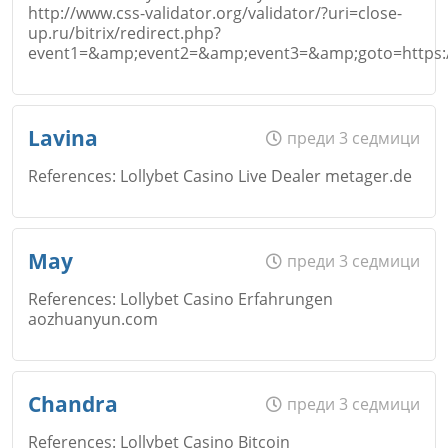
http://www.css-validator.org/validator/?uri=close-
Откажи
up.ru/bitrix/redirect.php?
Email
event1=&amp;event2=&amp;event3=&amp;goto=https:/
Име
*
Lavina
преди 3 седмици
Коментар
*
References: Lollybet Casino Live Dealer metager.de
Откажи
Email
Име
*
May
преди 3 седмици
References: Lollybet Casino Erfahrungen
aozhuanyun.com
Коментар
*
Email
Име
*
Откажи
Chandra
преди 3 седмици
References: Lollybet Casino Bitcoin