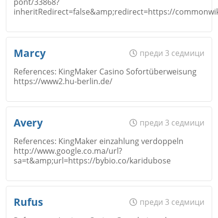
pont/33868?
inheritRedirect=false&amp;redirect=https://commonwi
Коментар
*
Име
*
Marcy
преди 3 седмици
Откажи
References: KingMaker Casino Sofortüberweisung
https://www2.hu-berlin.de/
Email
Име
*
Avery
преди 3 седмици
Откажи
References: KingMaker einzahlung verdoppeln
http://www.google.co.ma/url?
Коментар
*
sa=t&amp;url=https://bybio.co/karidubose
Email
Име
*
Rufus
преди 3 седмици