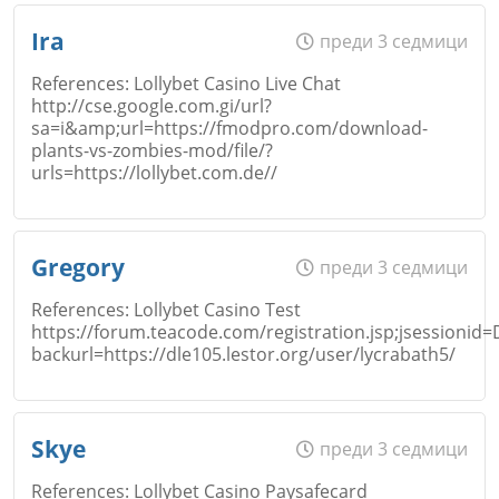
Име
*
Ira
преди 3 седмици
Откажи
References: Lollybet Casino Live Chat
http://cse.google.com.gi/url?
Коментар
*
sa=i&amp;url=https://fmodpro.com/download-
Email
plants-vs-zombies-mod/file/?
urls=https://lollybet.com.de//
Откажи
Име
*
Gregory
преди 3 седмици
Коментар
*
References: Lollybet Casino Test
https://forum.teacode.com/registration.jsp;jsessio
backurl=https://dle105.lestor.org/user/lycrabath5/
Откажи
Email
Име
*
Skye
преди 3 седмици
References: Lollybet Casino Paysafecard
Коментар
*