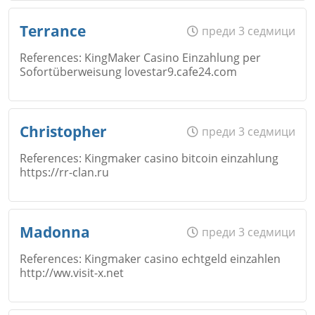
Име
*
Terrance
преди 3 седмици
References: KingMaker Casino Einzahlung per
Sofortüberweisung lovestar9.cafe24.com
Email
Име
*
Christopher
преди 3 седмици
References: Kingmaker casino bitcoin einzahlung
https://rr-clan.ru
Коментар
*
Email
Име
*
Madonna
преди 3 седмици
References: Kingmaker casino echtgeld einzahlen
http://ww.visit-x.net
Коментар
*
Email