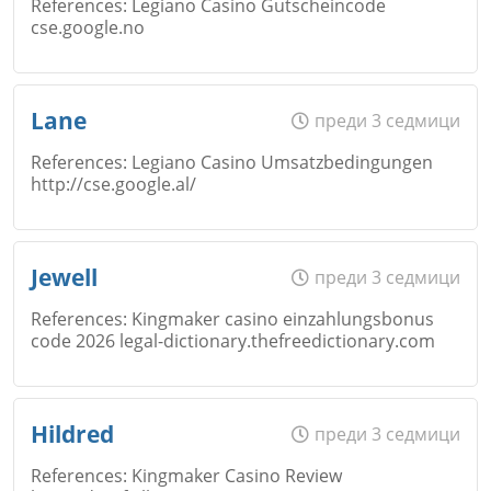
References: Legiano Casino Gutscheincode
Коментар
*
cse.google.no
Email
Име
*
Откажи
Lane
преди 3 седмици
References: Legiano Casino Umsatzbedingungen
http://cse.google.al/
Коментар
*
Email
Име
*
Откажи
Jewell
преди 3 седмици
References: Kingmaker casino einzahlungsbonus
code 2026 legal-dictionary.thefreedictionary.com
Коментар
*
Email
Име
*
Hildred
преди 3 седмици
Откажи
References: Kingmaker Casino Review