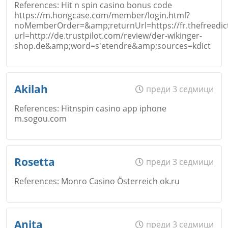
References: Hit n spin casino bonus code
https://m.hongcase.com/member/login.html?
noMemberOrder=&amp;returnUrl=https://fr.thefreedict
Email
url=http://de.trustpilot.com/review/der-wikinger-
Откажи
shop.de&amp;word=s'etendre&amp;sources=kdict
Име
*
Akilah
преди 3 седмици
Коментар
*
References: Hitnspin casino app iphone
Откажи
m.sogou.com
Email
Име
*
Rosetta
преди 3 седмици
References: Monro Casino Österreich ok.ru
Коментар
*
Откажи
Email
Име
*
Anita
преди 3 седмици