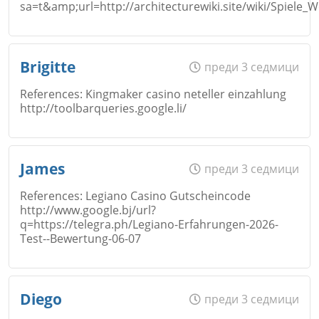
sa=t&amp;url=http://architecturewiki.site/wiki/Spiele_
Email
Откажи
Име
*
Brigitte
преди 3 седмици
References: Kingmaker casino neteller einzahlung
Коментар
*
http://toolbarqueries.google.li/
Email
Откажи
Име
*
James
преди 3 седмици
References: Legiano Casino Gutscheincode
http://www.google.bj/url?
Коментар
*
q=https://telegra.ph/Legiano-Erfahrungen-2026-
Email
Test--Bewertung-06-07
Откажи
Име
*
Diego
преди 3 седмици
Коментар
*