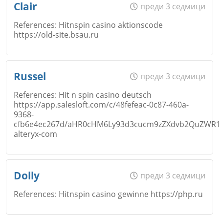
Clair
преди 3 седмици
References: Hitnspin casino aktionscode
https://old-site.bsau.ru
Коментар
*
Email
Име
*
Russel
преди 3 седмици
Откажи
References: Hit n spin casino deutsch
https://app.salesloft.com/c/48fefeac-0c87-460a-
Коментар
*
9368-
Email
cfb6e4ec267d/aHR0cHM6Ly93d3cucm9zZXdvb2QuZW
alteryx-com
Откажи
Име
*
Dolly
преди 3 седмици
Коментар
*
References: Hitnspin casino gewinne https://php.ru
Откажи