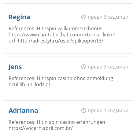
Откажи
Име
*
Regina
преди 3 седмици
References: Hitnspin willkommensbonus
Коментар
*
https://www.camtubechat.com/external_link/?
url=http://adrestyt.ru/user/spikeopen13/
Email
Откажи
Име
*
Jens
преди 3 седмици
References: Hitnspin casino ohne anmeldung
Коментар
*
bcul.lib.uni.lodz.pl
Email
Откажи
Име
*
Adrianna
преди 3 седмици
References: Hit n spin casino erfahrungen
https://vocerh.abril.com.br/
Коментар
*