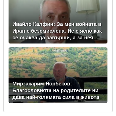
Ивайло Калфин: За мен войната в
Иран е безсмислена. Не е ясно как
се очаква да завърши, а за нея
плащаме всички - и в България, и
в Европа
Мирзакарим Норбеков:
Благословията на родителите ни
дава най-голямата сила в живота