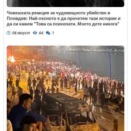
Човешката реакция за чудовищното убийство в
Пловдив: Най-лесното е да прочетем тази история и
да си кажем "Това са психопати. Моето дете никога"
08 август
64
1