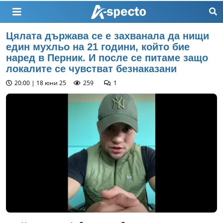
Цялата държава се е захванала да нищи
един мухльо на 21 години, който бие
наред в Перник. И после се питаме защо
локалите се чувстват безнаказани
20:00 | 18 юни 25
259
1