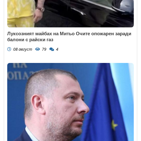
Луксозният майбах на Митьо Очите опожарен заради
балони с райски газ
08 август
79
4