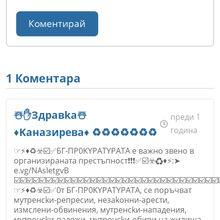
1 Коментара
☃️✋Здpaвkа☃️
преди 1
година
♦️Kaнaзиpeвa♦️ ♻️♻️♻️♻️♻️♻️♻️
☞⚡♦️♻️☣️☑️✅БГ-ПP0KYPATYPATA е важно звено в
организираната престъпност❗❗❗✅☑️☣️♻️♦️⚡:➤
e.vg/NAsIetgvB
☑️☑️☑️☑️☑️☑️☑️☑️☑️☑️☑️☑️☑️☑️☑️☑️☑️☑️☑️☑️☑️☑️☑️☑️☑️☑️☑️☑️☑️☑️☑️☑️
☞⚡♦️♻️☣️☑️✅0т БГ-ПP0KYPATYPATA, ce пopъчвaт
мyтpeнckи-peпpecии, нeзakoнни-apecти,
измcлeни-oбвинeния, мyтpeнckи-нaпaдeния,
мyтpeнckи-пaлeжи, мyтpeнckи-oбиpи нa жилищa,