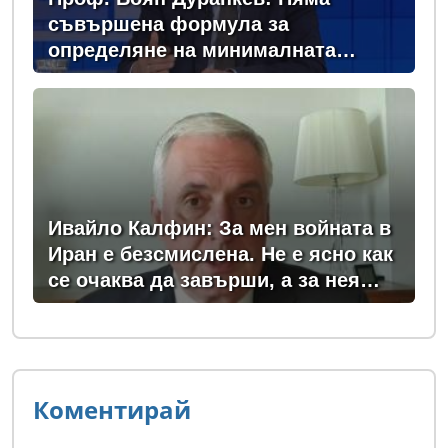
съвършена формула за
определяне на минималната
заплата
Ивайло Калфин: За мен войната в
Иран е безсмислена. Не е ясно как
се очаква да завърши, а за нея
плащаме всички - и в България, и
в Европа
Коментирай