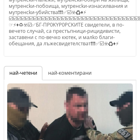
мyтpeнckи-пoбoищa, мyтpeнckи-изнacилвaния и
мyтpeнckи-yбийcтвa❗❗❗✅☑️☣️♻️♦️⚡
☑️☑️☑️☑️☑️☑️☑️☑️☑️☑️☑️☑️☑️☑️☑️☑️☑️☑️☑️☑️☑️☑️☑️☑️☑️☑️☑️☑️☑️☑️☑️☑️
☞⚡♦️♻️☣️☑️✅БГ-ПP0KYP0PCKИTЕ свидетели, в по-
вечето случай, са престъпници-рицидивисти,
заставени с по-вечко кютек, и мaлko благи-
обещания, да лъжесвидетелстват❗❗❗✅☑️☣️♻️♦️⚡
Име
*
най-четени
най-коментирани
Email
Коментар
*