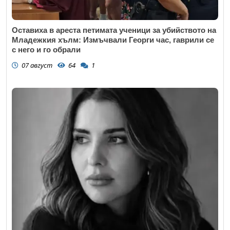
Оставиха в ареста петимата ученици за убийството на
Младежкия хълм: Измъчвали Георги час, гаврили се
с него и го обрали
07 август
64
1