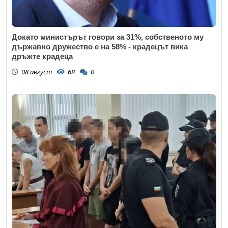
Докато министърът говори за 31%, собственото му
държавно дружество е на 58% - крадецът вика
дръжте крадеца
08 август
68
0