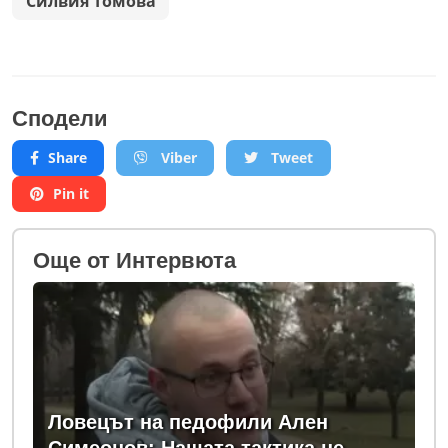
Силвия Томова
Сподели
Share
Viber
Tweet
Pin it
Oще от Интервюта
Ловецът на педофили Ален
Симеонов: Нашата тактика не