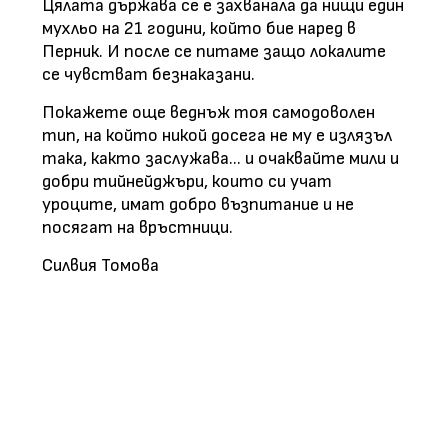
Цялата държава се е захванала да нищи един
мухльо на 21 години, който бие наред в
Перник. И после се питаме защо локалите
се чувстват безнаказани.
Покажете още веднъж тоя самодоволен
тип, на който никой досега не му е излязъл
така, както заслужава... и очаквайте мили и
добри тийнейджъри, които си учат
уроците, имат добро възпитание и не
посягат на връстници.
Силвия Томова