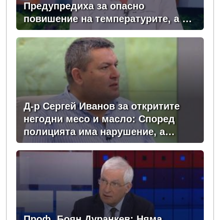
Предупредиха за опасно
повишение на температурите, а в
момента сме в сърцевината на
най-опасното време
Д-р Сергей Иванов за откритите
негодни месо и масло: Според
полицията има нарушение, а
според БАБХ – няма
Проф. Боян Дуранкев: Няма