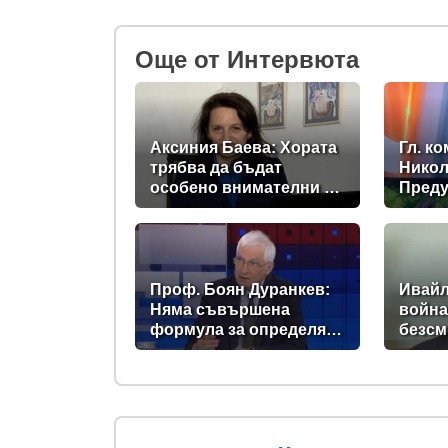
Oще от Интервюта
Аксиния Баева: Хората
Гл. к
трябва да бъдат
Никол
особено внимателни и
Преду
към оферти с
опасн
прекалено ниски цени
темпе
момен
сърце
опасн
Проф. Боян Дуранкев:
Ивайл
Няма съвършена
война
формула за определяне
безсм
на минималната
как се
заплата
завър
плаща
Бълга