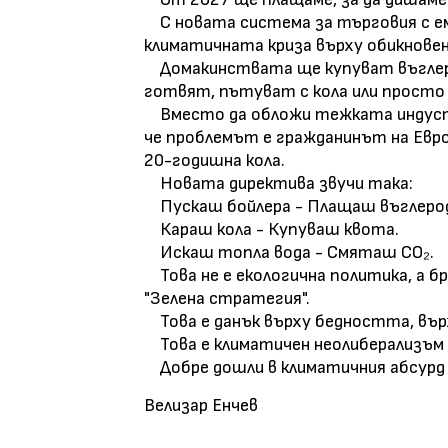
С новата система за търговия с ем
климатичната криза върху обикнове
Домакинствата ще купуват въглеро
готвят, пътуват с кола или просто
Вместо да обложи тежката индустр
че проблемът е гражданинът на Евро
20-годишна кола.
Новата директива звучи така:
Пускаш бойлера - Плащаш въглеро
Караш кола - Купуваш квота.
Искаш топла вода - Смяташ CO₂.
Това не е екологична политика, а б
"Зелена стратегия".
Това е данък върху бедността, въ
Това е климатичен неолиберализъм 
Добре дошли в климатичния абсурд 
Велизар Енчев