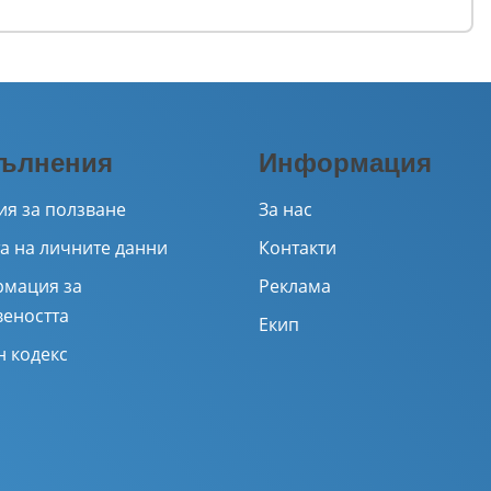
ълнения
Информация
ия за ползване
За нас
а на личните данни
Контакти
мация за
Реклама
веността
Екип
н кодекс