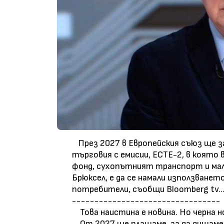
През 2027 в Европейския съюз ще з
търговия с емисии, ЕСТЕ-2, в която
фонд, сухопътният транспорт и малк
Брюксел, е да се намали използванет
потребители, съобщи Bloomberg tv..
---------------------------------
Това наистина е новина. Но черна н
От 2027 ще плащаме, за да дишаме