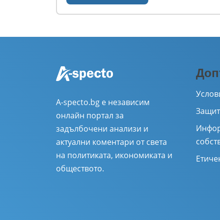
Доп
Услов
A-specto.bg е независим
Защит
онлайн портал за
Инфор
задълбочени анализи и
собст
актуални коментари от света
на политиката, икономиката и
Етиче
обществото.