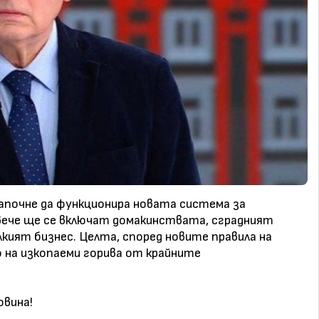
апочне да функционира новата система за
 вече ще се включат домакинствата, сградният
ият бизнес. Целта, според новите правила на
о на изкопаеми горива от крайните
.
овина!
.