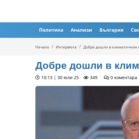
Политика
Анализи
България
Св
Начало
Интервюта
Добре дошли в климатичния а
Добре дошли в клим
10:13 | 30 юли 25
349
0
коментара