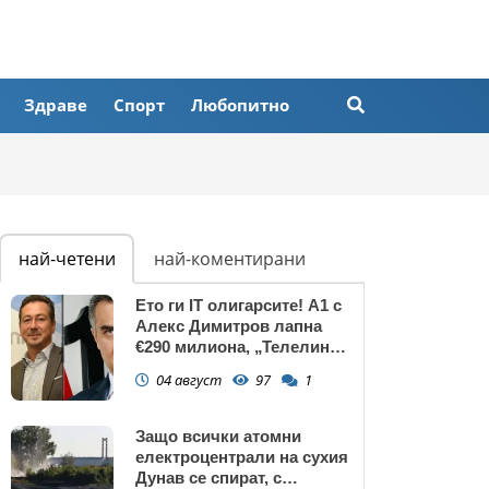
Здраве
Спорт
Любопитно
най-четени
най-коментирани
Ето ги IT олигарсите! А1 с
Алекс Димитров лапна
€290 милиона, „Телелинк”
на Любомир Минчев – 440
04 август
97
1
млн. евро БЕЗ
КОНКУРЕНЦИЯ
Защо всички атомни
електроцентрали на сухия
Дунав се спират, с