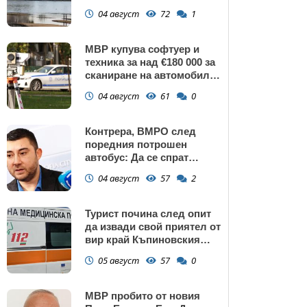
изключение АЕЦ
04 август
72
1
"Козлодуй"?
МВР купува софтуер и
техника за над €180 000 за
сканиране на автомобили
и VIN номера
04 август
61
0
Контрера, ВМРО след
поредния потрошен
автобус: Да се спрат
линиите през циганските
04 август
57
2
махали и гета в София!
Турист почина след опит
да извади свой приятел от
вир край Къпиновския
манастир
05 август
57
0
МВР пробито от новия