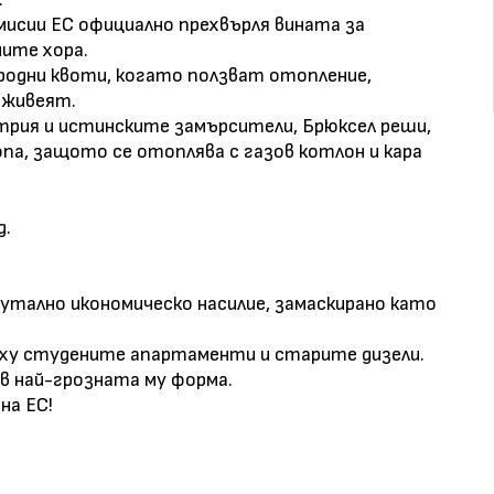
исии ЕС официално прехвърля вината за
ните хора.
дни квоти, когато ползват отопление,
 живеят.
ия и истинските замърсители, Брюксел реши,
па, защото се отоплява с газов котлон и кара
д.
рутално икономическо насилие, замаскирано като
рху студените апартаменти и старите дизели.
в най-грозната му форма.
на ЕС!