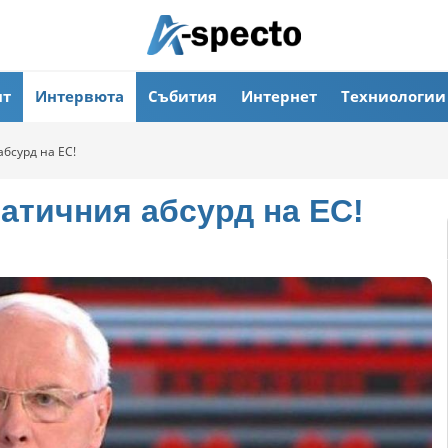
ят
Интервюта
Събития
Интернет
Техниологии
бсурд на ЕС!
атичния абсурд на ЕС!