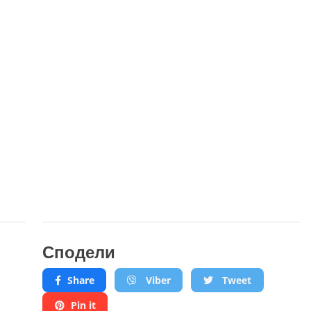
Сподели
Share
Viber
Tweet
Pin it