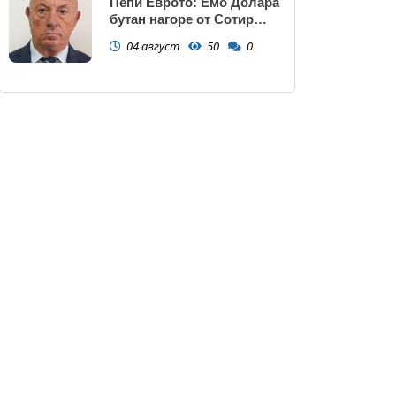
Пепи Еврото: Емо Долара
бутан нагоре от Сотир
Цацаров, има ли тарифа
04 август
50
0
за назначаване и
уволняване? (ЗАПОВЕД)