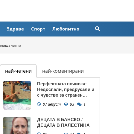
Здраве
Спорт
Любопитно
 плащанията
най-четени
най-коментирани
Перфектната почивка:
Недоспали, предрусали и
с чувство за странен
сърбеж
07 август
93
1
ДЕЦАТА В БАНСКО /
ДЕЦАТА В ПАЛЕСТИНА