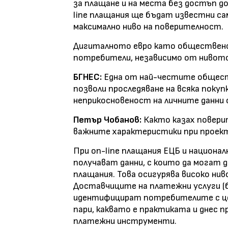
за плащане и на места без достъп д
line плащания ще бъдат известни са
максимално ниво на поверителност.
Дигиталното евро като обществено 
потребители, независимо от нивото 
БГНЕС:
Една от най-честите общест
позволи проследяване на всяка покуп
неприкосновеност на личните данни 
Петър Чобанов:
Както казах повери
важните характеристики при проек
При on-line плащания ЕЦБ и национа
получават данни, с които да мога
плащания. Това осигурява високо ни
Доставчиците на платежни услуги (б
идентифицират потребителите с цел
пари, каквато е практиката и днес 
платежни инструменти.