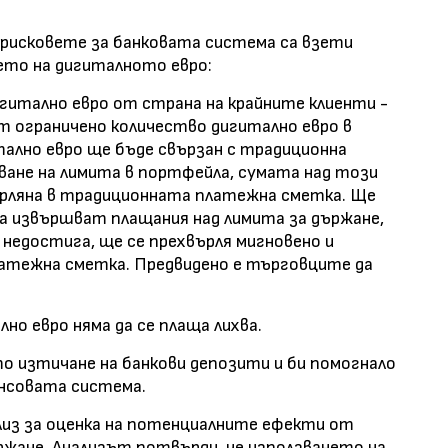
 рисковете за банковата система са взети
ето на дигиталното евро:
игитално евро от страна на крайните клиенти -
 ограничено количество дигитално евро в
ално евро ще бъде свързан с традиционна
ване на лимита в портфейла, сумата над този
рляна в традиционната платежна сметка. Ще
а извършват плащания над лимита за държане,
недостига, ще се прехвърля мигновено и
тежна сметка. Предвидено е търговците да
но евро няма да се плаща лихва.
о изтичане на банкови депозити и би помогнало
ансовата система.
из за оценка на потенциалните ефекти от
ржане. Анализът потвърди, че използването на