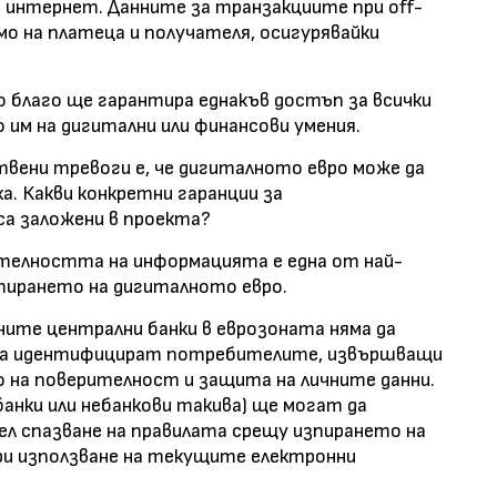
о интернет. Данните за транзакциите при off-
мо на платеца и получателя, осигурявайки
благо ще гарантира еднакъв достъп за всички
им на дигитални или финансови умения.
вени тревоги е, че дигиталното евро може да
ка. Какви конкретни гаранции за
са заложени в проекта?
телността на информацията е една от най-
тирането на дигиталното евро.
лните централни банки в еврозоната няма да
т да идентифицират потребителите, извършващи
во на поверителност и защита на личните данни.
анки или небанкови такива) ще могат да
 спазване на правилата срещу изпирането на
при използване на текущите електронни