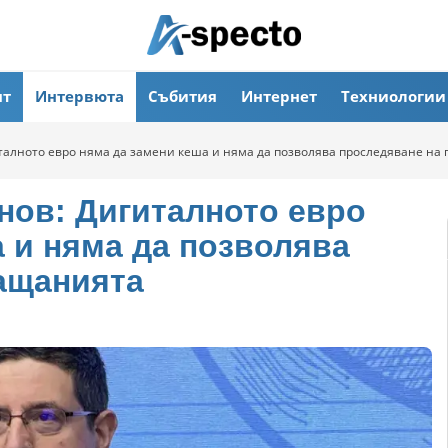
ят
Интервюта
Събития
Интернет
Техниологии
италното евро няма да замени кеша и няма да позволява проследяване на
нов: Дигиталното евро
 и няма да позволява
ащанията