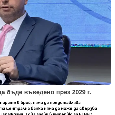
а бъде въведено през 2029 г.
парите в брой, няма да представлява
ата централна банка няма да може да свързва
 граждани. Това заяви в интервю за БГНЕС