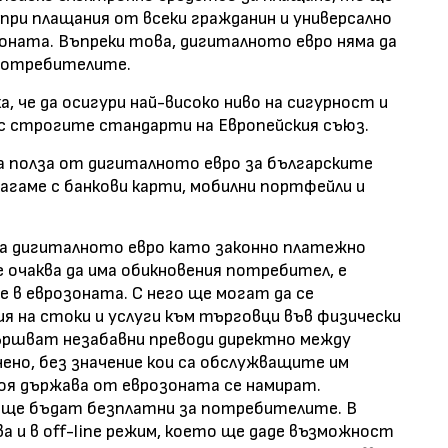
 при плащания от всеки гражданин и универсално
зоната. Въпреки това, дигиталното евро няма да
 потребителите.
 че да осигури най-високо ниво на сигурност и
 строгите стандарти на Европейския съюз.
а полза от дигиталното евро за българските
лагаме с банкови карти, мобилни портфейли и
а дигиталното евро като законно платежно
 очаква да има обикновения потребител, е
е в еврозоната. С него ще могат да се
 на стоки и услуги към търговци във физически
звършват незабавни преводи директно между
чено, без значение кои са обслужващите им
коя държава от еврозоната се намират.
о ще бъдат безплатни за потребителите. В
а и в off-line режим, което ще даде възможност