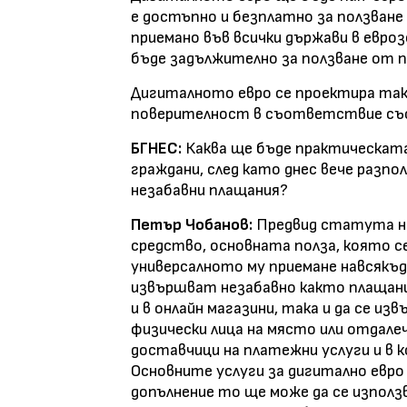
е достъпно и безплатно за ползване
приемано във всички държави в евро
бъде задължително за ползване от
Дигиталното евро се проектира така,
поверителност в съответствие със
БГНЕС:
Каква ще бъде практическат
граждани, след като днес вече разпо
незабавни плащания?
Петър Чобанов:
Предвид статута н
средство, основната полза, която се
универсалното му приемане навсякъд
извършват незабавно както плащания
и в онлайн магазини, така и да се и
физически лица на място или отдале
доставчици на платежни услуги и в 
Основните услуги за дигитално евр
допълнение то ще може да се използв