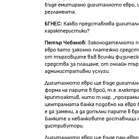
бъде емитирано дигиталното евро, 
регламента.
БГНЕС:
Какво представлява дигиталн
характеристики?
Петър Чобанов:
Законодателното п
евро като законно платежно средств
от търговците във всички физическ
средства за плащане, от онлайн тър
административни услуги.
Дигиталното евро ще бъде дигиталн
форма на парите в брой, т.е. електро
криптоактив, нито т.нар. „програми
централната банка подобно на евро
е да замени, а да допълни парите в б
Банките и небанковите доставчици 
дистрибутори.
Дигиталното евро ще бъде пан-евро