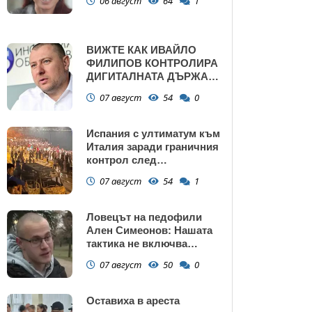
06 август
64
1
ВИЖТЕ КАК ИВАЙЛО
ФИЛИПОВ КОНТРОЛИРА
ДИГИТАЛНАТА ДЪРЖАВА
ЗАД ГЪРБА НА
07 август
54
0
ПРАВИТЕЛСТВОТО?
(РАЗСЛЕДВАНЕ)
Испания с ултиматум към
Италия заради граничния
контрол след
нашествието в Сеута
07 август
54
1
Ловецът на педофили
Ален Симеонов: Нашата
тактика не включва
убийства
07 август
50
0
Оставиха в ареста