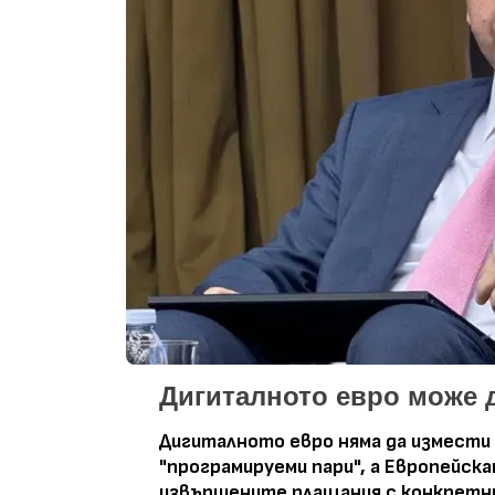
Дигиталното евро може д
Дигиталното евро няма да измести 
"програмируеми пари", а Европейск
извършените плащания с конкретни