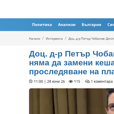
Политика
Анализи
България
Св
Начало
Интервюта
Доц. д-р Петър Чобанов: Диг
Доц. д-р Петър Чоба
няма да замени кеша
проследяване на пл
11:00 | 28 юни 26
115
1
коментара