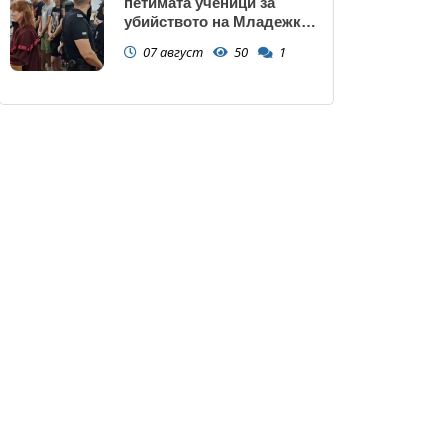
петимата ученици за
убийството на Младежкия
хълм: Измъчвали Георги
07 август
50
1
час, гаврили се с него и го
обрали