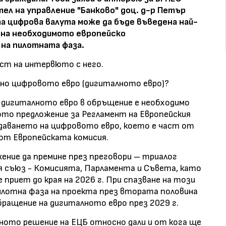
ел на управление "Банково" доц. д-р Петър
а цифрова валута може да бъде въведена най-
о на необходимото европейско
на пилотната фаза.
ст на интервюто с него.
дено цифровото евро (дигиталното евро)?
о
дигиталното евро
в обръщение е необходимо
ото предложение за Регламент на Европейския
даването на цифровото евро, което е част от
 от Европейската комисия.
ние да премине през преговори – триалог
 съюз - Комисията, Парламента и Съвета, като
 приет до края на 2026 г. При спазване на този
илотна фаза на проекта през втората половина
обращение на дигиталното евро през 2029 г.
лното решение на ЕЦБ относно дали и от кога ще