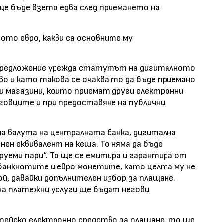
ще бъде взето едва след приемането на
ото евро, какви са основните му
редложение урежда статутът на дигиталното
о и като такова се очаква то да бъде приемано
и магазини, които приемат други електронни
говците и при предоставяне на публични
а валута на централната банка, дигитална
нен еквивалент на кеша. То няма да бъде
руеми пари“. То ще се емитира и гарантира от
 банкнотите и евро монетите, като целта му не
рой, давайки допълнителен избор за плащане.
на платежни услуги ще бъдат негови
пейско електронно средство за плащане, то ще