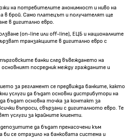
ложи на потребителите анонимност и ниво на
а в брой. Само платецът и получателят ще
ане в дигитално евро.
лзване (on-line или off-line), ЕЦБ и националните
вързват транзакциите в дигитално евро с
 търговските банки след въвеждането на
 основният посредник между гражданите и
ието за регламент се предвижда банките, както
жни услуги да бъдат основни дистрибутори на
 да бъдат основна точка за контакт за
сички въпроси, свързани с дигиталното евро. Те
ят услуги за крайните клиенти.
 депозитите да бъдат пренасочени към
а би се отразило на банковата система и