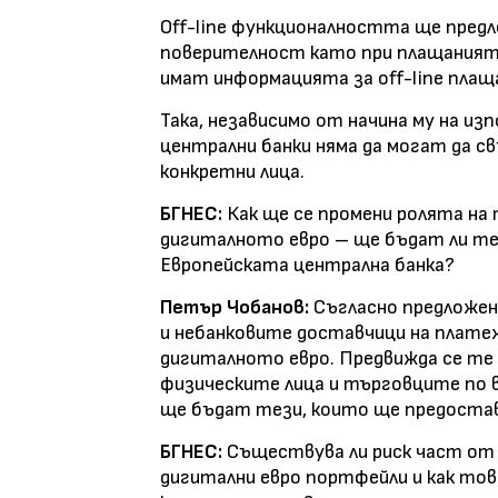
Off-line функционалността ще пред
поверителност като при плащаният
имат информацията за off-line плащ
Така, независимо от начина му на изпо
централни банки няма да могат да с
конкретни лица.
БГНЕС:
Как ще се промени ролята на
дигиталното евро – ще бъдат ли те
Европейската централна банка?
Петър Чобанов:
Съгласно предложен
и небанковите доставчици на плате
дигиталното евро. Предвижда се те
физическите лица и търговците по в
ще бъдат тези, които ще предостав
БГНЕС:
Съществува ли риск част от
дигитални евро портфейли и как тов