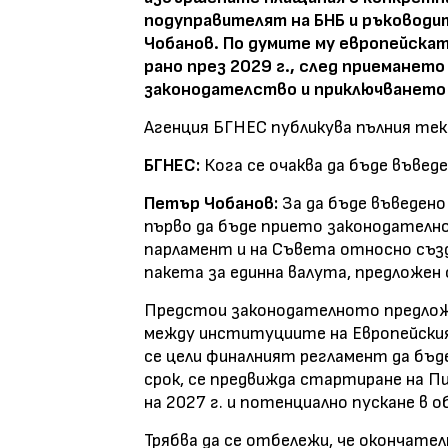
подуправителят на БНБ и ръководит
Чобанов. По думите му европейскат
рано през 2029 г., след приеманет
законодателство и приключването 
Агенция БГНЕС публикува пълния тек
БГНЕС:
Кога се очаква да бъде въве
Петър Чобанов:
За да бъде въведен
първо да бъде прието законодателн
парламент и на Съвета относно съз
пакета за единна валута, предложен
Предстои законодателното предложе
между институциите на Европейския
се цели финалният регламент да бъде
срок, се предвижда стартиране на П
на 2027 г. и потенциално пускане в 
Трябва да се отбележи, че окончате