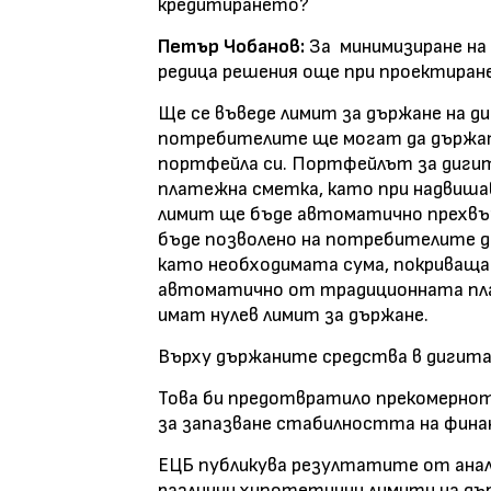
кредитирането?
Петър Чобанов:
За минимизиране на
редица решения още при проектиран
Ще се въведе лимит за държане на д
потребителите ще могат да държат
портфейла си. Портфейлът за дигит
платежна сметка, като при надвиша
лимит ще бъде автоматично прехвъ
бъде позволено на потребителите д
като необходимата сума, покриваща 
автоматично от традиционната пла
имат нулев лимит за държане.
Върху държаните средства в дигитал
Това би предотвратило прекомернот
за запазване стабилността на фин
ЕЦБ публикува резултатите от анал
различни хипотетични лимити на дъ