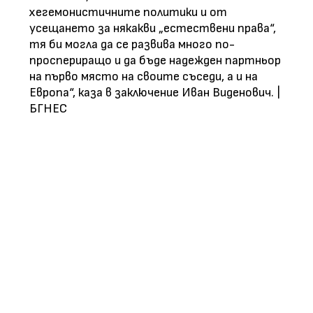
хегемонистичните политики и от
усещането за някакви „естествени права“,
тя би могла да се развива много по-
проспериращо и да бъде надежден партньор
на първо място на своите съседи, а и на
Европа“, каза в заключение Иван Виденович. |
БГНЕС