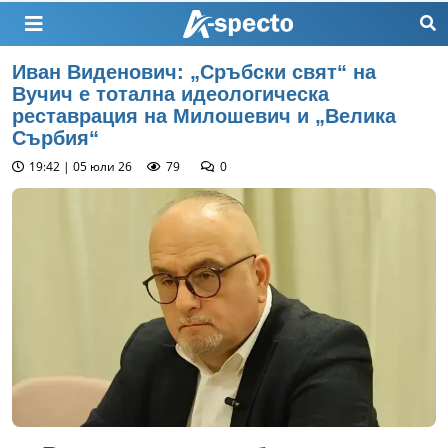
Иван Виденович: „Сръбски свят“ на
Вучич е тотална идеологическа
реставрация на Милошевич и „Велика
Сърбия“
19:42 | 05 юли 26
79
0