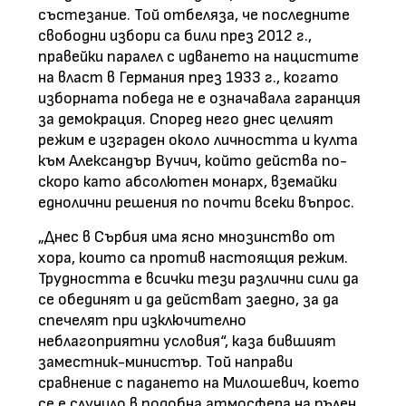
състезание. Той отбеляза, че последните
свободни избори са били през 2012 г.,
правейки паралел с идването на нацистите
на власт в Германия през 1933 г., когато
изборната победа не е означавала гаранция
за демокрация. Според него днес целият
режим е изграден около личността и култа
към Александър Вучич, който действа по-
скоро като абсолютен монарх, вземайки
еднолични решения по почти всеки въпрос.
„Днес в Сърбия има ясно мнозинство от
хора, които са против настоящия режим.
Трудността е всички тези различни сили да
се обединят и да действат заедно, за да
спечелят при изключително
неблагоприятни условия“, каза бившият
заместник-министър. Той направи
сравнение с падането на Милошевич, което
се е случило в подобна атмосфера на пълен