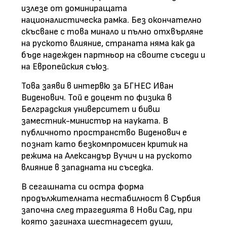
излезе от доминиращата
националистическа рамка. Без окончателно
скъсване с това минало и пълно отхвърляне
на руското влияние, страната няма как да
бъде надежден партньор на своите съседи и
на Европейския съюз.
Това заяви в интервю за БГНЕС Иван
Виденович. Той е доцент по физика в
Белградския университет и бивш
заместник-министър на науката. В
публичното пространство Виденович е
познат като безкомпромисен критик на
режима на Александър Вучич и на руското
влияние в западната ни съседка.
В сегашната си остра форма
продължителната нестабилност в Сърбия
започна след трагедията в Нови Сад, при
която загинаха шестнадесет души,