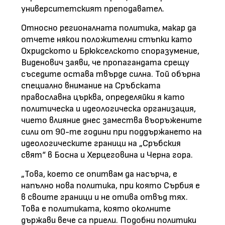
университетският преподавател.
Относно регионалната политика, макар да
отчете някои положителни стъпки като
Охридското и Брюкселското споразумение,
Виденович заяви, че пропагандата срещу
съседите остава твърде силна. Той обърна
специално внимание на Сръбската
православна църква, определяйки я като
политическа и идеологическа организация,
чието влияние днес замества въоръжените
сили от 90-те години при поддържането на
идеологическите граници на „Сръбския
свят“ в Босна и Херцеговина и Черна гора.
„Това, което се опитвам да насърча, е
напълно нова политика, при която Сърбия е
в своите граници и не отива отвъд тях.
Това е политиката, която околните
държави вече са приели. Подобни политики