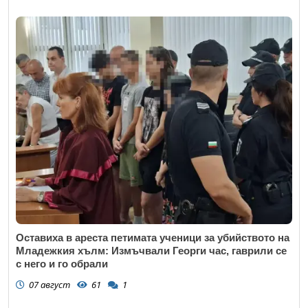
Оставиха в ареста петимата ученици за убийството на
Младежкия хълм: Измъчвали Георги час, гаврили се
с него и го обрали
07 август
61
1