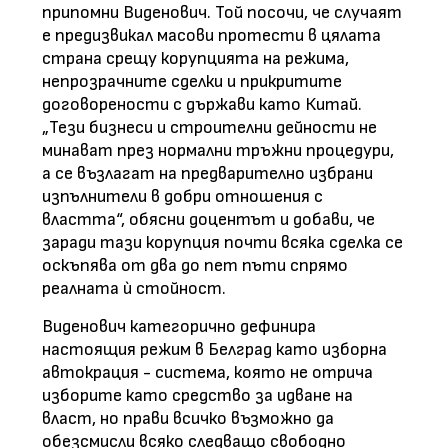
припомни Виденович. Той посочи, че случаят
е предизвикал масови протести в цялата
страна срещу корупцията на режима,
непрозрачните сделки и прикритите
договорености с държави като Китай.
„Тези бизнеси и строителни дейности не
минават през нормални тръжни процедури,
а се възлагат на предварително избрани
изпълнители в добри отношения с
властта“, обясни доцентът и добави, че
заради тази корупция почти всяка сделка се
оскъпява от два до пет пъти спрямо
реалната ѝ стойност.
Виденович категорично дефинира
настоящия режим в Белград като изборна
автокрация - система, която не отрича
изборите като средство за идване на
власт, но прави всичко възможно да
обезсмисли всяко следващо свободно