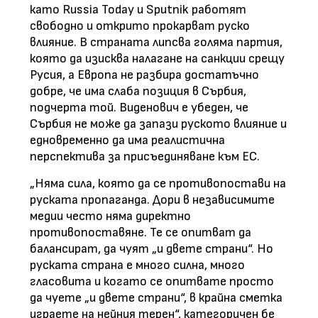
като Russia Today и Sputnik работят
свободно и открито прокарват руско
влияние. В страната липсва голяма партия,
която да изисква налагане на санкции срещу
Русия, а Европа не разбира достатъчно
добре, че има слаба позиция в Сърбия,
подчерта той. Виденович е убеден, че
Сърбия не може да запази руското влияние и
едновременно да има реалистична
перспектива за присъединяване към ЕС.
„Няма сила, която да се противопостави на
руската пропаганда. Дори в независимите
медии често няма директно
противопоставяне. Те се опитват да
балансират, да чуят „и двете страни“. Но
руската страна е много силна, много
гласовита и когато се опитвате просто
да чуете „и двете страни“, в крайна сметка
играете на нейния терен“, категоричен бе