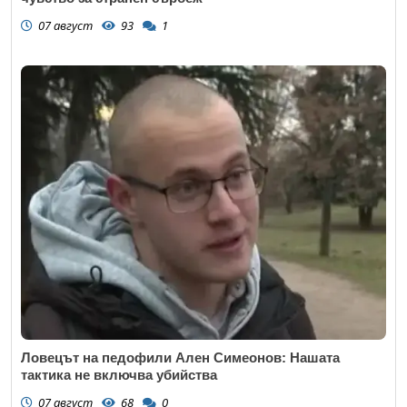
07 август
93
1
Ловецът на педофили Ален Симеонов: Нашата
тактика не включва убийства
07 август
68
0