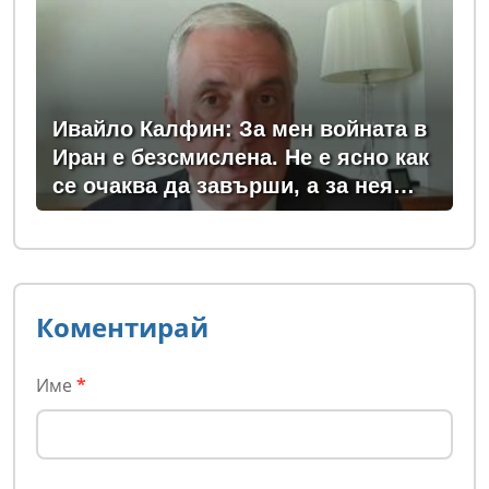
Ивайло Калфин: За мен войната в
Иран е безсмислена. Не е ясно как
се очаква да завърши, а за нея
плащаме всички - и в България, и
в Европа
Коментирай
Име
*