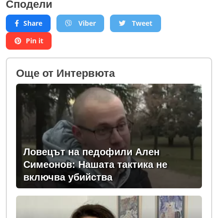
Сподели
Share
Viber
Tweet
Pin it
Oще от Интервюта
Ловецът на педофили Ален
Симеонов: Нашата тактика не
включва убийства