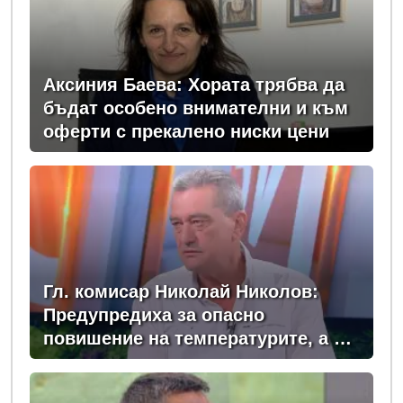
Аксиния Баева: Хората трябва да
бъдат особено внимателни и към
оферти с прекалено ниски цени
Гл. комисар Николай Николов:
Предупредиха за опасно
повишение на температурите, а в
момента сме в сърцевината на
най-опасното време