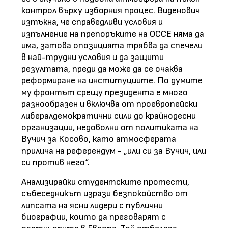
контрол върху изборния процес. Виденович
изтъкна, че справедливи условия и
изпълнение на препоръките на ОССЕ няма да
има, затова опозицията трябва да спечели
в най-трудни условия и да защити
резултата, преди да може да се очаква
реформиране на институциите. По думите
му фронтът срещу президента е много
разнообразен и включва от проевропейски
либералдемократични сили до крайнодесни
организации, недоволни от политиката на
Вучич за Косово, като атмосферата
прилича на референдум - „или си за Вучич, или
си против него“.
Анализирайки студентските протести,
събеседникът изрази безпокойство от
липсата на ясни лидери с публични
биографии, които да преговарят с