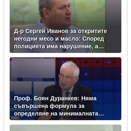
Д-р Сергей Иванов за откритите
негодни месо и масло: Според
полицията има нарушение, а
според БАБХ – няма
Проф. Боян Дуранкев: Няма
съвършена формула за
определяне на минималната
заплата