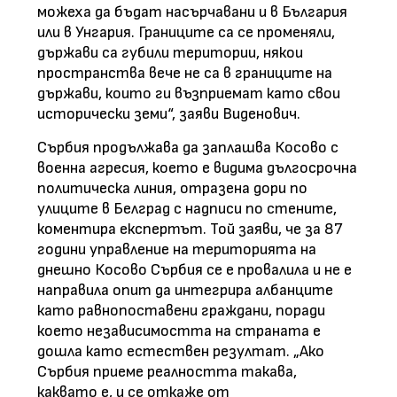
можеха да бъдат насърчавани и в България
или в Унгария. Границите са се променяли,
държави са губили територии, някои
пространства вече не са в границите на
държави, които ги възприемат като свои
исторически земи“, заяви Виденович.
Сърбия продължава да заплашва Косово с
военна агресия, което е видима дългосрочна
политическа линия, отразена дори по
улиците в Белград с надписи по стените,
коментира експертът. Той заяви, че за 87
години управление на територията на
днешно Косово Сърбия се е провалила и не е
направила опит да интегрира албанците
като равнопоставени граждани, поради
което независимостта на страната е
дошла като естествен резултат. „Ако
Сърбия приеме реалността такава,
каквато е, и се откаже от