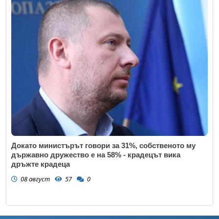
Докато министърът говори за 31%, собственото му
държавно дружество е на 58% - крадецът вика
дръжте крадеца
08 август
57
0