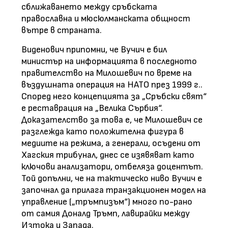
сближаването между сръбската
православна и мюсюлманската общност
вътре в страната.
Виденович припомни, че Вучич е бил
министър на информацията в последното
правителство на Милошевич по време на
въздушната операция на НАТО през 1999 г..
Според него концепцията за „Сръбски свят“
е реставрация на „Велика Сърбия“.
Доказателство за това е, че Милошевич се
разглежда като положителна фигура в
медиите на режима, а генерали, осъдени от
Хагския трибунал, днес се изявяват като
ключови анализатори, отбеляза доцентът.
Той допълни, че на тактическо ниво Вучич е
започнал да прилага транзакционен модел на
управление („тръмпизъм“) много по-рано
от самия Доналд Тръмп, лавирайки между
Изтока и Запада.