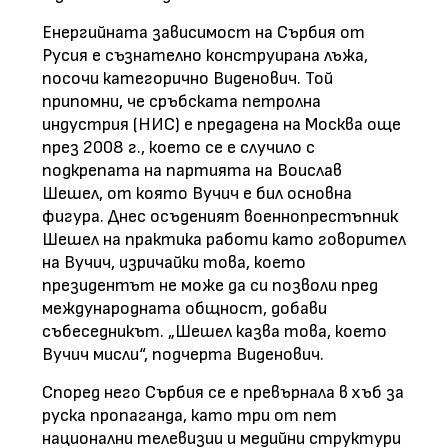
Енергийната зависимост на Сърбия от
Русия е съзнателно конструирана лъжа,
посочи категорично Виденович. Той
припомни, че сръбската петролна
индустрия (НИС) е предадена на Москва още
през 2008 г., което се е случило с
подкрепата на партията на Воислав
Шешел, от която Вучич е бил основна
фигура. Днес осъденият военнопрестъпник
Шешел на практика работи като говорител
на Вучич, изричайки това, което
президентът не може да си позволи пред
международната общност, добави
събеседникът. „Шешел казва това, което
Вучич мисли“, подчерта Виденович.
Според него Сърбия се е превърнала в хъб за
руска пропаганда, като три от пет
национални телевизии и медийни структури