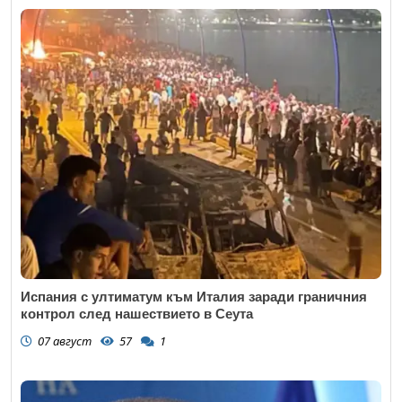
Испания с ултиматум към Италия заради граничния
контрол след нашествието в Сеута
07 август
57
1