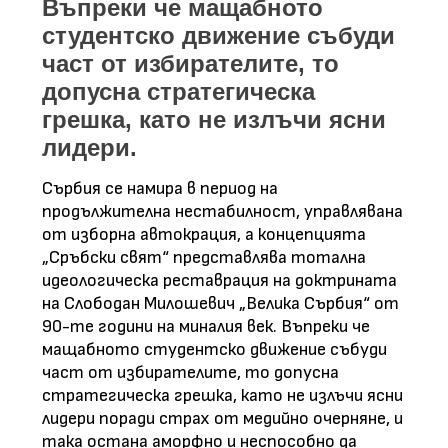
Въпреки че мащабното
студентско движение събуди
част от избирателите, то
допусна стратегическа
грешка, като не излъчи ясни
лидери.
Сърбия се намира в период на
продължителна нестабилност, управлявана
от изборна автокрация, а концепцията
„Сръбски свят“ представлява тотална
идеологическа реставрация на доктрината
на Слободан Милошевич „Велика Сърбия“ от
90-те години на миналия век. Въпреки че
мащабното студентско движение събуди
част от избирателите, то допусна
стратегическа грешка, като не излъчи ясни
лидери поради страх от медийно очерняне, и
така остана аморфно и неспособно да