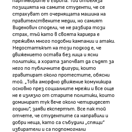
партньорите в Европа. Той отбеляза
позицията на самите студенти, че се
страхуват от очернящата машина на
правителствените медии, но самият
Виденович сподели, че не разбира този
страх, тъй като в своята кариера е
преживял много подобни кампании и атаки.
Недостатъкът на този подход е, че
движението остава без лица и ясни
политики, а хората започват да съдят за
него по публичните фигури, които
гравитират около протестите, обясни
той. „Това аморфно движение комуникира
основно през социалните мрежи и все още
не е излязло от старите политики, които
доминират тук вече около четиридесет
години“, заяви експертът. Все пак той
отчете, че студентите са направили и
добри неща, като са събудили „спящи“
избиратели и са подпомогнали