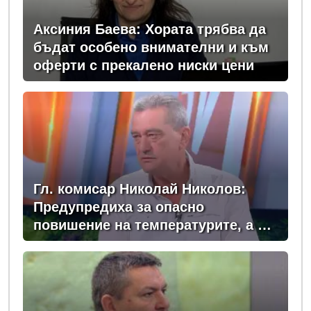
Аксиния Баева: Хората трябва да
бъдат особено внимателни и към
оферти с прекалено ниски цени
Гл. комисар Николай Николов:
Предупредиха за опасно
повишение на температурите, а в
момента сме в сърцевината на
най-опасното време