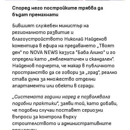
Според него постройките трябва да
бъдат премахнати
Бившият служебен министър на
регионалното развитие и
благоустройството Николай Найденов
коментира в ефира на предаването „Твоят
ден" по NOVA NEWS казуса "Баба Алино" и го
определи като „емблематичен и скандален".
Найденов подчерта, че макар в публичното
пространство да се говори за „град", реално
става дума за множество отделни
апартаменти или обекти в сгради.
„Системата години наред е позволявала
подобни практики
", заяви той, като добави,
че подобни случаи поставят сериозни
въпроси за контрола върху
строителството и административните