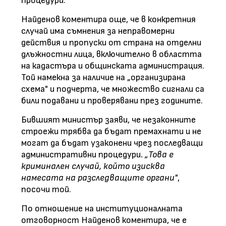
процедури.
Найденов коментира още, че в конкретния
случай има съмнения за неправомерни
действия и пропуски от страна на отделни
длъжностни лица, включително в областта
на кадастъра и общинската администрация.
Той намекна за наличие на „организирана
схема" и подчерта, че множество сигнали са
били подавани и проверявани през годините.
Бившият министър заяви, че незаконните
строежи трябва да бъдат премахнати и не
могат да бъдат узаконени чрез последващи
административни процедури
. „Това е
криминален случай, който изисква
намесата на разследващите органи"
,
посочи той.
По отношение на институционалната
отговорност Найденов коментира, че е