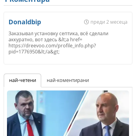
Donaldbip
преди 2 месеца
Заказывал установку септика, всё сделали
аккуратно, вот здесь &lt;a href=
https://dreevoo.com/profile_info.php?
pid=1776950&lt;/a&gt;
Име
*
най-четени
най-коментирани
Email