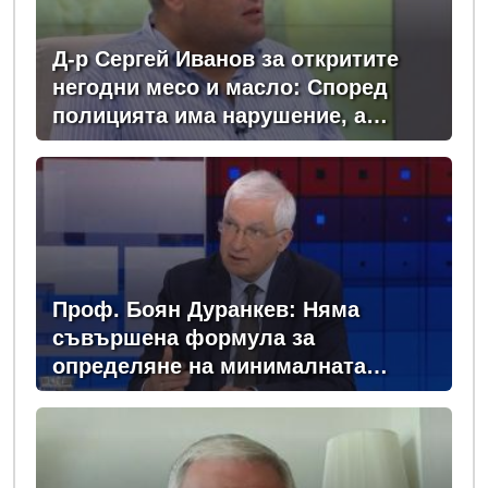
Д-р Сергей Иванов за откритите
негодни месо и масло: Според
полицията има нарушение, а
според БАБХ – няма
Проф. Боян Дуранкев: Няма
съвършена формула за
определяне на минималната
заплата