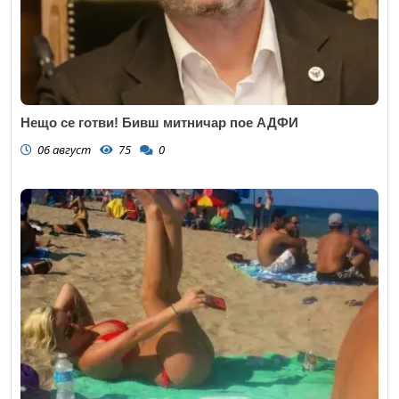
Нещо се готви! Бивш митничар пое АДФИ
06 август
75
0