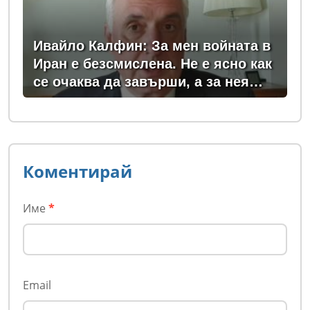
Ивайло Калфин: За мен войната в
Иран е безсмислена. Не е ясно как
се очаква да завърши, а за нея
плащаме всички - и в България, и
в Европа
Коментирай
Име
*
Email