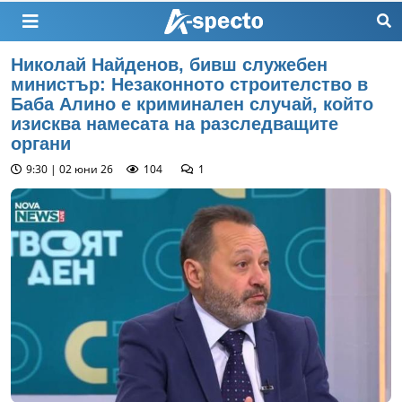
Николай Найденов, бивш служебен
министър: Незаконното строителство в
Баба Алино е криминален случай, който
изисква намесата на разследващите
органи
9:30 | 02 юни 26
104
1