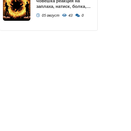
човешка реакция на
заплаха, натиск, болка,
унижение, нарушаване на
05 август
43
0
граници или пречка за
постигане на важна цел