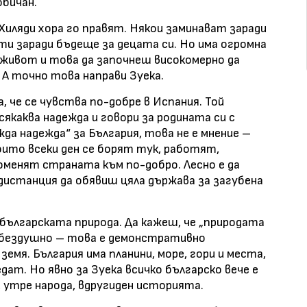
обичан.
 Хиляди хора го правят. Някои заминават заради
ти заради бъдеще за децата си. Но има огромна
 живот и това да започнеш високомерно да
 А точно това направи Зуека.
 че се чувства по-добре в Испания. Той
якаква надежда и говори за родината си с
жда надежда“ за България, това не е мнение –
оито всеки ден се борят тук, работят,
оменят страната към по-добро. Лесно е да
дистанция да обявиш цяла държава за загубена
българската природа. Да кажеш, че „природата
то бездушно – това е демонстративно
мя. България има планини, море, гори и места,
дат. Но явно за Зуека всичко българско вече е
 утре народа, вдругиден историята.