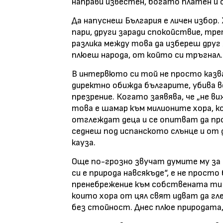
направи известен, богато платен и 
Да напуснеш България е личен избор.
пари, други заради спокойствие, тре
разлика между това да избереш друг
плюеш народа, от който си тръгнал.
В интервюто си той не просто казва,
директно обижда българите, убива вс
презрение. Когато заявява, че „не ви
това е шамар към милионите хора, к
отглеждат деца и се опитват да пр
седнеш под испанското слънце и от 
кауза.
Още по-грозно звучат думите му за 
си е природа навсякъде“, е не прос
пренебрежение към собствената ти зе
които хора от цял свят идват да гле
без стойност. Днес плюе природата,