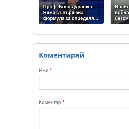
сърце
опасн
Проф. Боян Дуранкев:
Ивайл
Няма съвършена
война
формула за определяне
безсм
на минималната
как се
заплата
завър
плаща
Бълга
Коментирай
Име
*
Коментар
*