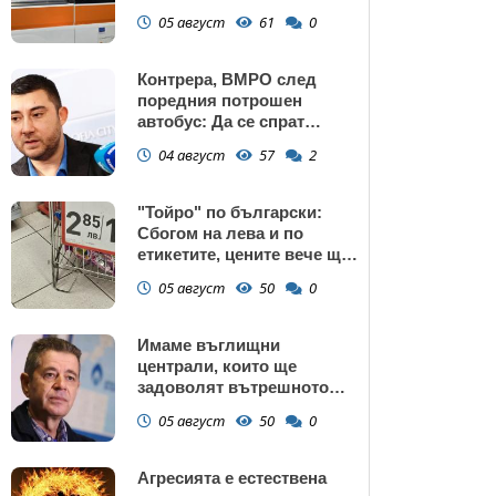
манастир
05 август
61
0
Контрера, ВМРО след
поредния потрошен
автобус: Да се спрат
линиите през циганските
04 август
57
2
махали и гета в София!
"Тойро" по български:
Сбогом на лева и по
етикетите, цените вече ще
са само в евро
05 август
50
0
Имаме въглищни
централи, които ще
задоволят вътрешното
потребление на ток
05 август
50
0
Агресията е естествена