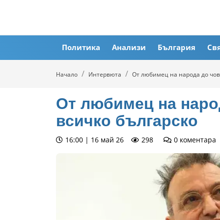
Политика
Анализи
България
Св
Начало
Интервюта
От любимец на народа до чов
От любимец на наро
всичко българско
16:00 | 16 май 26
298
0
коментара