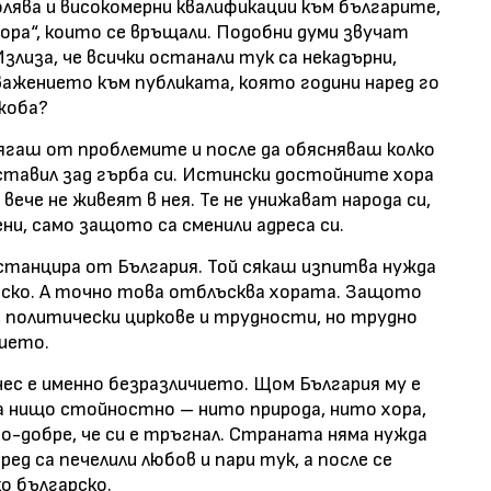
олява и високомерни квалификации към българите,
ора“, които се връщали. Подобни думи звучат
лиза, че всички останали тук са некадърни,
уважението към публиката, която години наред го
жоба?
ягаш от проблемите и после да обясняваш колко
ставил зад гърба си. Истински достойните хора
вече не живеят в нея. Те не унижават народа си,
ни, само защото са сменили адреса си.
истанцира от България. Той сякаш изпитва нужда
гарско. А точно това отблъсква хората. Защото
 политически циркове и трудности, но трудно
ието.
нес е именно безразличието. Щом България му е
а нищо стойностно – нито природа, нито хора,
о-добре, че си е тръгнал. Страната няма нужда
ед са печелили любов и пари тук, а после се
о българско.