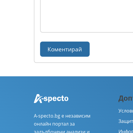
Доп
Услов
A-specto.bg е независим
Защит
онлайн портал за
Инфор
задълбочени анализи и