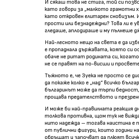
И сякаш това не стига, той си позв
като говори за „малкото грамотни х
като откровен елитарен снобизъм. Из
прости или безнадеждни? Това ли е 
гледаше, аплодираше и му пълнеше д
Най-лесното нещо на света е да изб
е пропаднала държавата, която си о
обаче не ритат родината си, когато 
не се правят на по-висши и просвете
Тъжното е, че Зуека не просто се д
да покаже колко е „над“ всичко бъл
българинът може да търпи бедност,
прощава предателството и презрен
И може би най-правилната реакция д
толкова противна, щом тук не вижд
нито надежда – тогава наистина е п
от публични фигури, които години нар
обръщат и започват да плюят всичк