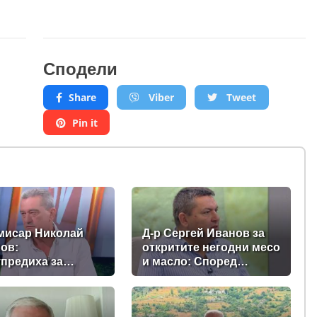
Сподели
Share
Viber
Tweet
Pin it
омисар Николай
Д-р Сергей Иванов за
ов:
откритите негодни месо
предиха за
и масло: Според
о повишение на
полицията има
ратурите, а в
нарушение, а според
та сме в
БАБХ – няма