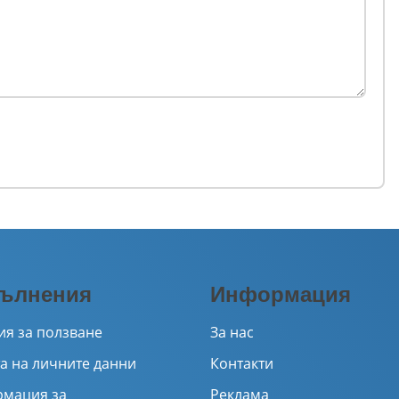
ълнения
Информация
ия за ползване
За нас
а на личните данни
Контакти
мация за
Реклама