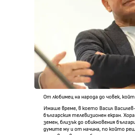
От любимец на народа до човек, койт
Имаше време, в което Васил Василев
българския телевизионен екран. Хора
земен, близък до обикновения бълга
думите му и от начина, по който ре