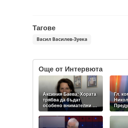
Тагове
Васил Василев-Зуека
Oще от Интервюта
Аксиния Баева: Хората
Гл. к
трябва да бъдат
Никол
особено внимателни и
Преду
към оферти с
опасн
прекалено ниски цени
темпе
момен