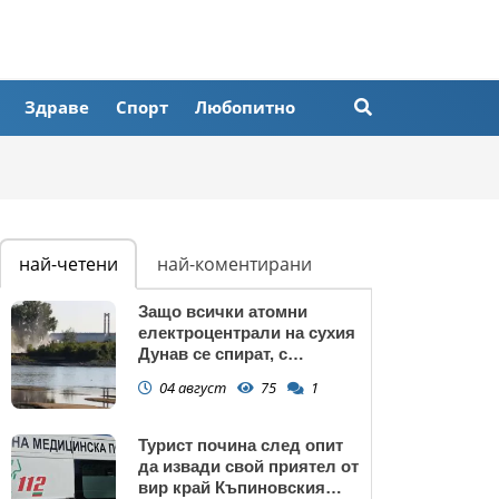
Здраве
Спорт
Любопитно
най-четени
най-коментирани
Защо всички атомни
електроцентрали на сухия
Дунав се спират, с
изключение АЕЦ
04 август
75
1
"Козлодуй"?
Турист почина след опит
да извади свой приятел от
вир край Къпиновския