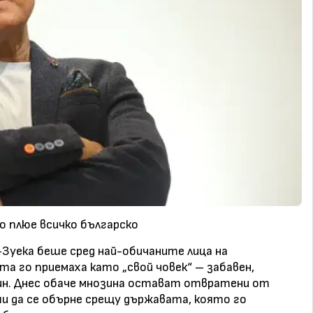
о плюе всичко българско
-Зуека беше сред най-обичаните лица на
та го приемаха като „свой човек“ – забавен,
рин. Днес обаче мнозина остават отвратени от
ши да се обърне срещу държавата, която го