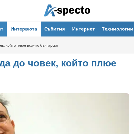
ят
Интервюта
Събития
Интернет
Техниологии
ек, който плюе всичко българско
да до човек, който плюе