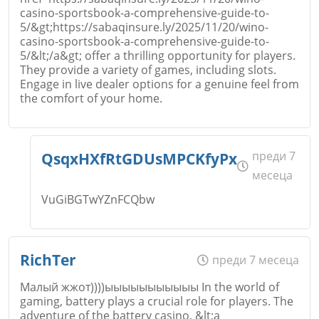
casino-sportsbook-a-comprehensive-guide-to-
5/&gt;https://sabaqinsure.ly/2025/11/20/wino-
casino-sportsbook-a-comprehensive-guide-to-
5/&lt;/a&gt; offer a thrilling opportunity for players.
They provide a variety of games, including slots.
Engage in live dealer options for a genuine feel from
the comfort of your home.
Име
*
преди 7
QsqxHXfRtGDUsMPCKfyPx
месеца
VuGiBGTwYZnFCQbw
Email
Име
*
RichTer
преди 7 месеца
Малый жжот))))ыыыыыыыыыыы In the world of
gaming, battery plays a crucial role for players. The
Коментар
*
adventure of the battery casino, &lt;a