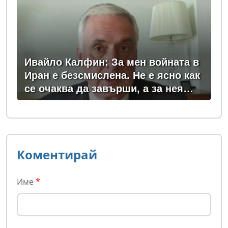
Ивайло Калфин: За мен войната в
Иран е безсмислена. Не е ясно как
се очаква да завърши, а за нея
плащаме всички - и в България, и
в Европа
Коментирай
Име
*