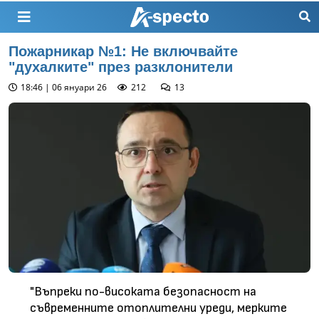
Пожарникар №1: Не включвайте
"духалките" през разклонители
18:46 | 06 януари 26
212
13
"Въпреки по-високата безопасност на
съвременните отоплителни уреди, мерките