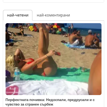
Откажи
Име
*
най-четени
най-коментирани
Email
Коментар
*
Перфектната почивка: Недоспали, предрусали и с
чувство за странен сърбеж