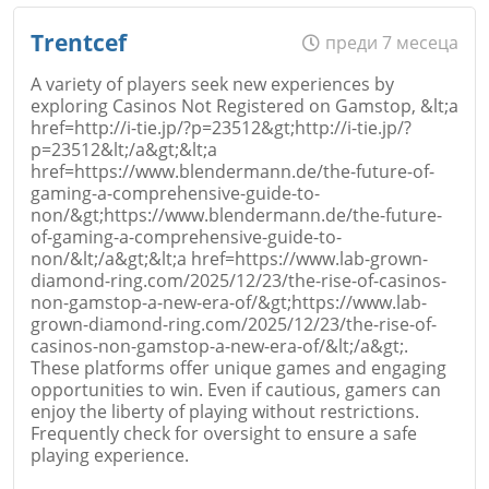
Име
*
Trentcef
преди 7 месеца
A variety of players seek new experiences by
exploring Casinos Not Registered on Gamstop, &lt;a
href=http://i-tie.jp/?p=23512&gt;http://i-tie.jp/?
Email
p=23512&lt;/a&gt;&lt;a
href=https://www.blendermann.de/the-future-of-
gaming-a-comprehensive-guide-to-
non/&gt;https://www.blendermann.de/the-future-
of-gaming-a-comprehensive-guide-to-
non/&lt;/a&gt;&lt;a href=https://www.lab-grown-
Коментар
*
diamond-ring.com/2025/12/23/the-rise-of-casinos-
non-gamstop-a-new-era-of/&gt;https://www.lab-
grown-diamond-ring.com/2025/12/23/the-rise-of-
casinos-non-gamstop-a-new-era-of/&lt;/a&gt;.
These platforms offer unique games and engaging
opportunities to win. Even if cautious, gamers can
enjoy the liberty of playing without restrictions.
Frequently check for oversight to ensure a safe
playing experience.