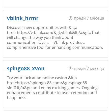
Име
*
vblink_hrmr
преди 7 месеца
Коментар
*
Discover new opportunities with &lt;a
href=https://v-blink.com/&gt;vblink&lt;/a&gt;, that
Откажи
will change the way you think about
Email
communication. Overall, Vblink provides a
comprehensive tool for enhancing communication.
Име
*
spingo88_xvon
преди 7 месеца
Коментар
*
Откажи
Try your luck at an online casino &lt;a
href=https://spinngo-88.com/&gt;spingo88
slot&lt;/a&gt; and enjoy exciting games. Ongoing
Email
enhancements contribute to user retention and
happiness.