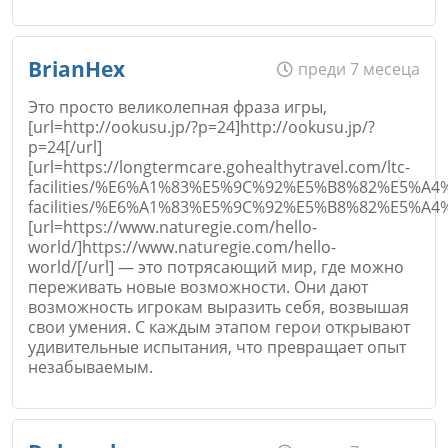
Откажи
Коментар
*
Име
*
BrianHex
преди 7 месеца
Это просто великолепная фраза игры,
[url=http://ookusu.jp/?p=24]http://ookusu.jp/?
p=24[/url]
Email
[url=https://longtermcare.gohealthytravel.com/ltc-
facilities/%E6%A1%83%E5%9C%92%E5%B8%82%E5%A4
facilities/%E6%A1%83%E5%9C%92%E5%B8%82%E5%
[url=https://www.naturegie.com/hello-
world/]https://www.naturegie.com/hello-
Откажи
world/[/url] — это потрясающий мир, где можно
Коментар
*
переживать новые возможности. Они дают
возможность игрокам выразить себя, возвышая
свои умения. С каждым этапом герои открывают
удивительные испытания, что превращает опыт
незабываемым.
Име
*