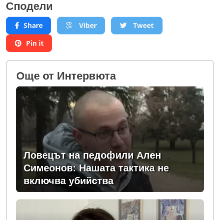
Сподели
Share
Viber
Tweet
Pin it
Oще от Интервюта
Ловецът на педофили Ален
Симеонов: Нашата тактика не
включва убийства