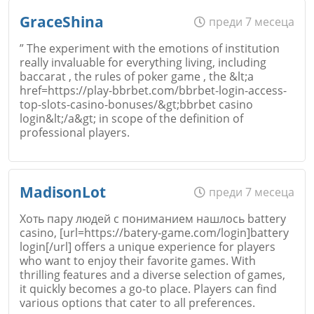
Име
*
GraceShina
преди 7 месеца
Коментар
*
Откажи
” The experiment with the emotions of institution
really invaluable for everything living, including
baccarat , the rules of poker game , the &lt;a
Email
href=https://play-bbrbet.com/bbrbet-login-access-
top-slots-casino-bonuses/&gt;bbrbet casino
login&lt;/a&gt; in scope of the definition of
professional players.
Коментар
*
Име
*
Откажи
MadisonLot
преди 7 месеца
Хоть пару людей с пониманием нашлось battery
casino, [url=https://batery-game.com/login]battery
login[/url] offers a unique experience for players
Email
who want to enjoy their favorite games. With
thrilling features and a diverse selection of games,
it quickly becomes a go-to place. Players can find
various options that cater to all preferences.