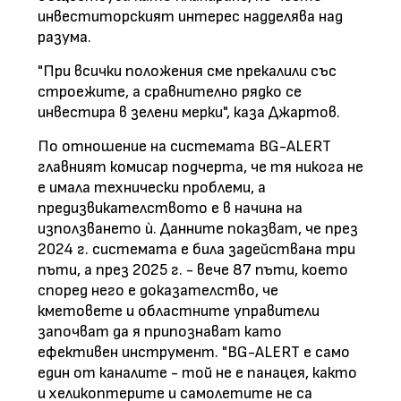
инвеститорският интерес надделява над
разума.
"При всички положения сме прекалили със
строежите, а сравнително рядко се
инвестира в зелени мерки", каза Джартов.
По отношение на системата BG-ALERT
главният комисар подчерта, че тя никога не
е имала технически проблеми, а
предизвикателството е в начина на
използването ѝ. Данните показват, че през
2024 г. системата е била задействана три
пъти, а през 2025 г. - вече 87 пъти, което
според него е доказателство, че
кметовете и областните управители
започват да я припознават като
ефективен инструмент. "BG-ALERT е само
един от каналите - той не е панацея, както
и хеликоптерите и самолетите не са