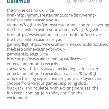
Dalemub
преди 7 месеца
the online casino uk, &lt;a
Откажи
href=http://jimmysrestaurants.com/discovering-
the-best-online-casino-your-
Email
ultimate/&gt;http://jimmysrestaurants.com/discovering
the-best-online-casino-your-ultimate/&lt;/a&gt;&lt;a
href=https://www.sultanflamez.com/demo/discover-
the-best-online-casino-for-your-
gaming/&gt;https://www.sultanflamez.com/demo/disco
the-best-online-casino-for-your-
Коментар
*
gaming/&lt;/a&gt;&lt;a
href=https://www.ainecleaning.ca/discover-
entertainment-and-rewards-at-
caesars/&gt;https://www.ainecleaning.ca/discover-
entertainment-and-rewards-at-caesars/&lt;/a&gt;
offers a thrilling experience for gamers. Players can
choose from various games, exploring slots,
blackjack, and roulette. With exciting bonuses, the
fun keeps coming. Join today and find the
excitement!
Откажи