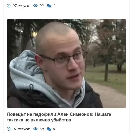
07 август
93
1
Откажи
Ловецът на педофили Ален Симеонов: Нашата
тактика не включва убийства
07 август
68
0