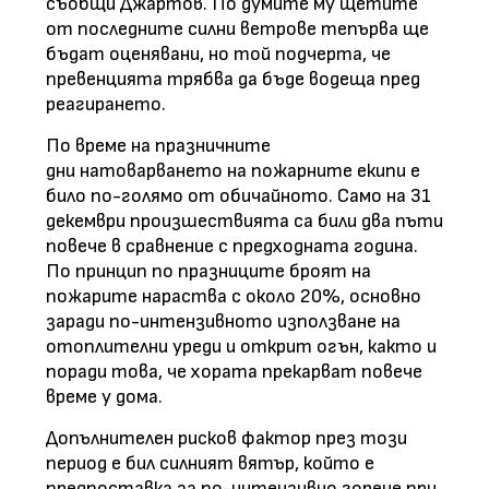
съобщи Джартов. По думите му щетите
от последните силни ветрове тепърва ще
бъдат оценявани, но той подчерта, че
превенцията трябва да бъде водеща пред
реагирането.
По време на празничните
дни натоварването на пожарните екипи е
било по-голямо от обичайното. Само на 31
декември произшествията са били два пъти
повече в сравнение с предходната година.
По принцип по празниците броят на
пожарите нараства с около 20%, основно
заради по-интензивното използване на
отоплителни уреди и открит огън, както и
поради това, че хората прекарват повече
време у дома.
Допълнителен рисков фактор през този
период е бил силният вятър, който е
предпоставка за по-интензивно горене при