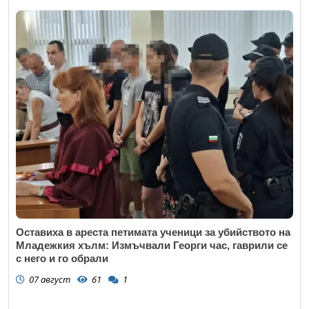
Оставиха в ареста петимата ученици за убийството на
Младежкия хълм: Измъчвали Георги час, гаврили се
с него и го обрали
07 август
61
1