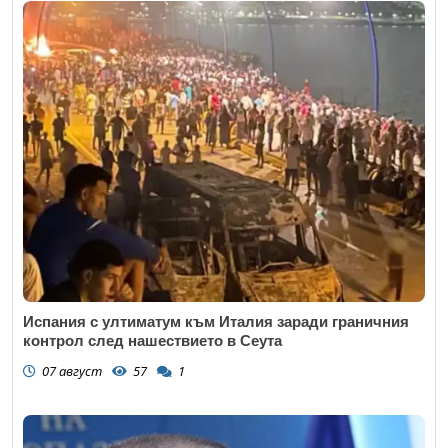
Испания с ултиматум към Италия заради граничния
контрол след нашествието в Сеута
07 август
57
1