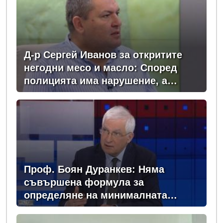
Д-р Сергей Иванов за откритите
негодни месо и масло: Според
полицията има нарушение, а
според БАБХ – няма
Проф. Боян Дуранкев: Няма
съвършена формула за
определяне на минималната
заплата