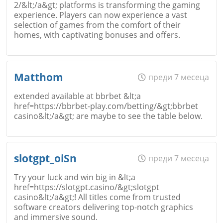
2/&lt;/a&gt; platforms is transforming the gaming
experience. Players can now experience a vast
selection of games from the comfort of their
homes, with captivating bonuses and offers.
Име
*
Matthom
преди 7 месеца
Откажи
extended available at bbrbet &lt;a
href=https://bbrbet-play.com/betting/&gt;bbrbet
casino&lt;/a&gt; are maybe to see the table below.
Email
Име
*
slotgpt_oiSn
преди 7 месеца
Try your luck and win big in &lt;a
Коментар
*
href=https://slotgpt.casino/&gt;slotgpt
casino&lt;/a&gt;! All titles come from trusted
Email
software creators delivering top-notch graphics
and immersive sound.