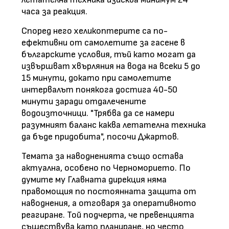
часа за реакция.
Според него хеликоптерите са по-
ефективни от самолетите за гасене в
българските условия, тъй като могат да
извършват хвърляния на вода на всеки 5 до
15 минути, докато при самолетите
интервалът понякога достига 40-50
минути заради отдалечените
водоизточници. "Трябва да се намери
разумният баланс каква летателна техника
да бъде придобита", посочи Джартов.
Темата за наводненията също остава
актуална, особено по Черноморието. По
думите му Главната дирекция няма
правомощия по постоянната защита от
наводнения, а отговаря за оперативното
реагиране. Той подчерта, че превенцията
съществува като планиране, но често