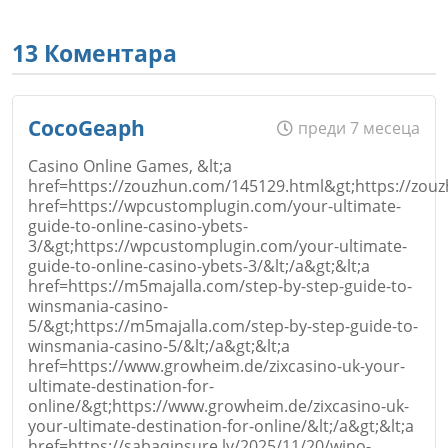
13 Коментара
CocoGeaph
преди 7 месеца
Casino Online Games, &lt;a
href=https://zouzhun.com/145129.html&gt;https://zouz
href=https://wpcustomplugin.com/your-ultimate-
guide-to-online-casino-ybets-
3/&gt;https://wpcustomplugin.com/your-ultimate-
guide-to-online-casino-ybets-3/&lt;/a&gt;&lt;a
href=https://m5majalla.com/step-by-step-guide-to-
winsmania-casino-
5/&gt;https://m5majalla.com/step-by-step-guide-to-
winsmania-casino-5/&lt;/a&gt;&lt;a
href=https://www.growheim.de/zixcasino-uk-your-
ultimate-destination-for-
online/&gt;https://www.growheim.de/zixcasino-uk-
your-ultimate-destination-for-online/&lt;/a&gt;&lt;a
href=https://sabaqinsure.ly/2025/11/20/wino-