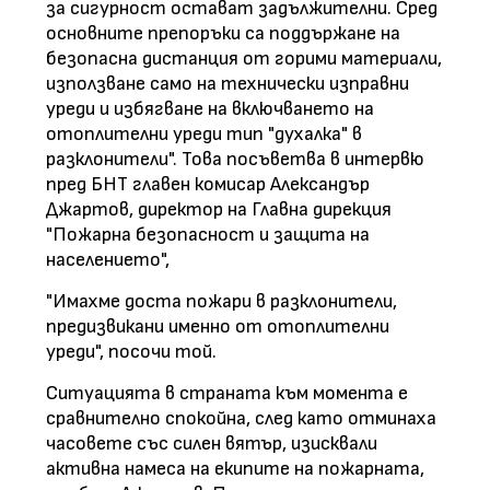
за сигурност остават задължителни. Сред
основните препоръки са поддържане на
безопасна дистанция от горими материали,
използване само на технически изправни
уреди и избягване на включването на
отоплителни уреди тип "духалка" в
разклонители". Това посъветва в интервю
пред
БНТ
главен комисар Александър
Джартов, директор на Главна дирекция
"Пожарна безопасност и защита на
населението",
"Имахме доста пожари в разклонители,
предизвикани именно от отоплителни
уреди", посочи той.
Ситуацията в страната към момента е
сравнително спокойна, след като отминаха
часовете със силен вятър, изисквали
активна намеса на екипите на пожарната,