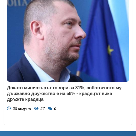
Докато министърът говори за 31%, собственото му
държавно дружество е на 58% - крадецът вика
дръжте крадеца
08 август
57
0