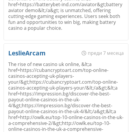
Email
href=https://batterybet-ind.com/aviator&gt;battery
aviator demo&lt;/a&gt; is unmatched, offering
cutting-edge gaming experiences. Users seek both
fun and opportunities to win big, making battery
casino a popular choice.
Коментар
*
Име
*
LeslieArcam
преди 7 месеца
Откажи
The rise of new casino uk online, &lt;a
href=https://cubancryptoart.com/top-online-
casinos-accepting-uk-players-
Email
your/&gt;https://cubancryptoart.com/top-online-
casinos-accepting-uk-players-your/&lt;/a&gt;&lt;a
href=https://impression.bg/discover-the-best-
payout-online-casinos-in-the-uk-
Откажи
4/&gt;https://impression.bg/discover-the-best-
payout-online-casinos-in-the-uk-4/&lt;/a&gt;&lt;a
Коментар
*
href=http://owlk.eu/top-10-online-casinos-in-the-uk-
a-comprehensive-2/&gt;http://owlk.eu/top-10-
online-casinos-in-the-uk-a-comprehensive-