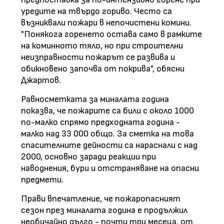
уредите на твърдо гориво. Често са
възниквали пожари в непочистени комини.
"Понякога горенето остава само в рамките
на коминното тяло, но при строителни
неизправности пожарът се развива и
обикновено започва от покрива", обясни
Джартов.
Равносметката за миналата година
показва, че пожарите са били с около 1000
по-малко спрямо предходната година -
малко над 33 000 общо. За сметка на това
спасителните дейности са нараснали с над
2000, основно заради реакции при
наводнения, бури и отстраняване на опасни
предмети.
Прави впечатление, че пожаропасният
сезон през миналата година е продължил
необичайно дълго - почти три месеца, от