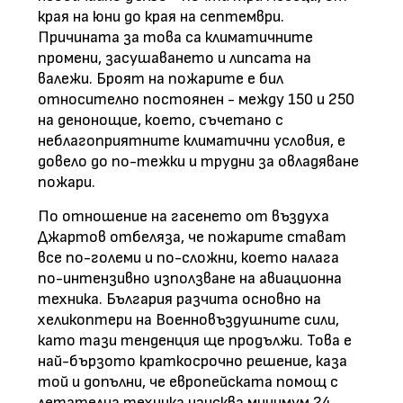
края на юни до края на септември.
Причината за това са климатичните
промени, засушаването и липсата на
валежи. Броят на пожарите е бил
относително постоянен - между 150 и 250
на денонощие, което, съчетано с
неблагоприятните климатични условия, е
довело до по-тежки и трудни за овладяване
пожари.
По отношение на гасенето от въздуха
Джартов отбеляза, че пожарите стават
все по-големи и по-сложни, което налага
по-интензивно използване на авиационна
техника. България разчита основно на
хеликоптери на Военновъздушните сили,
като тази тенденция ще продължи. Това е
най-бързото краткосрочно решение, каза
той и допълни, че европейската помощ с
летателна техника изисква минимум 24