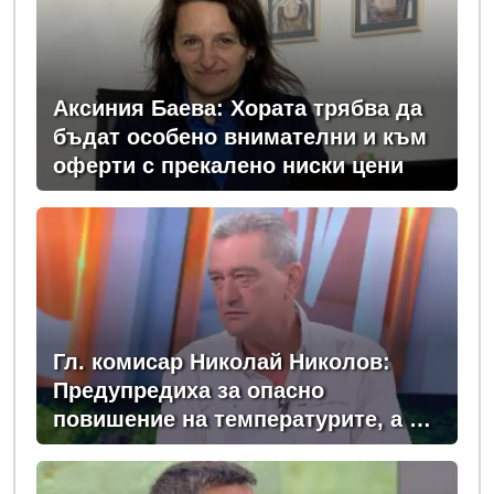
Аксиния Баева: Хората трябва да
бъдат особено внимателни и към
оферти с прекалено ниски цени
Гл. комисар Николай Николов:
Предупредиха за опасно
повишение на температурите, а в
момента сме в сърцевината на
най-опасното време