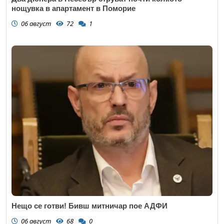
нощувка в апартамент в Поморие
06 август
72
1
Нещо се готви! Бивш митничар пое АДФИ
06 август
68
0