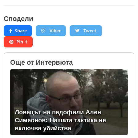
Сподели
Share
Viber
Tweet
Pin it
Oще от Интервюта
Ловецът на педофили Ален
Симеонов: Нашата тактика не
включва убийства