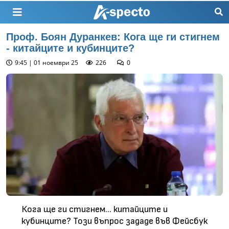
Проф. Боян Дуранкев: Кога ще ги стигнем
- китайците и кубинците?
9:45 | 01 ноември 25
226
0
Кога ще ги стигнем... китайците и
кубинците? Този въпрос зададе във Фейсбук