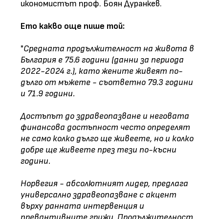
икономистът проф. Боян Дуранкев.
Ето какво още пише той:
"
Средната продължителност на живота в
България е 75.6 години (данни за периода
2022-2024 г.), като жените живеят по-
дълго от мъжете - съответно 79.3 години
и 71.9 години.
Достъпът до здравеопазване и неговата
финансова достъпност често определят
не само колко дълго ще живеете, но и колко
добре ще живеете през тези по-късни
години.
Норвегия - абсолютният лидер, предлага
универсално здравеопазване с акцент
върху ранната интервенция и
превантивните грижи. Продължителност