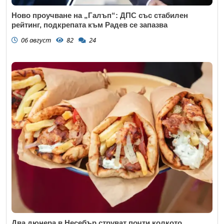
Ново проучване на „Галъп“: ДПС със стабилен
рейтинг, подкрепата към Радев се запазва
06 август
82
24
Два дюнера в Несебър струват почти колкото