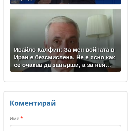
заплата
Ивайло Калфин: За мен войната в
Иран е безсмислена. Не е ясно как
се очаква да завърши, а за нея
плащаме всички - и в България, и
в Европа
Коментирай
Име
*