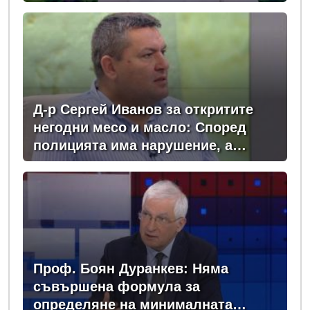
момента сме в сърцевината на
най-опасното време
Д-р Сергей Иванов за откритите
негодни месо и масло: Според
полицията има нарушение, а
според БАБХ – няма
Проф. Боян Дуранкев: Няма
съвършена формула за
определяне на минималната