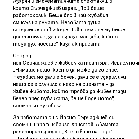
Азарян и емблематичните спектакли, в
които Сърчаджиев играе. „Той беше
работохолик. Беше бяс в най-хубавия
смисъл на думата. Неговата душа
стърчеше отвсякъде. Това тяло не му беше
достатъчно, за да изрази мащаба, който
този дух носеше", каза актрисата.
Според
нея Сърчаджиев е живеел за театъра. Играел почт
„Нямаше нещо, което да може да го спре.
Независимо дали е болен, дали се е ударил или
нещо се е случило с него на сцената - да
живее живота, който трябва да живее тази
вечер пред публиката, беше водещото",
спомня си Буковска.
За работата си с Йосиф Сърчаджиев си
спомни и проф. Ивайло Христов. Двамата
репетират заедно „В очакване на Годо".
„Първата сцена между Естрагон и Владимир