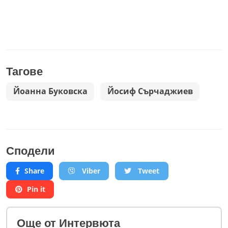
Тагове
Йоанна Буковска
Йосиф Сърчаджиев
Сподели
Share
Viber
Tweet
Pin it
Oще от Интервюта