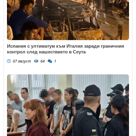
Испания с ултиматум към Италия заради граничния
контрол след нашествието в Сеута
07 август
64
1