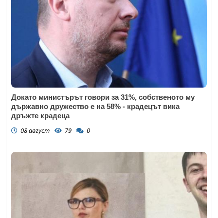
Докато министърът говори за 31%, собственото му
държавно дружество е на 58% - крадецът вика
дръжте крадеца
08 август
79
0