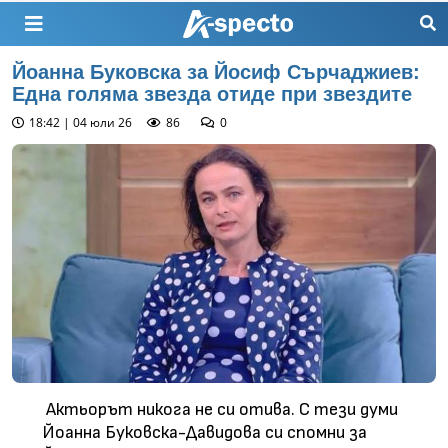
Йоанна Буковска за Йосиф Сърчаджиев:
Една голяма звезда отиде при звездите
18:42 | 04 юли 26
86
0
Актьорът никога не си отива. С тези думи
Йоанна Буковска-Давидова си спомни за