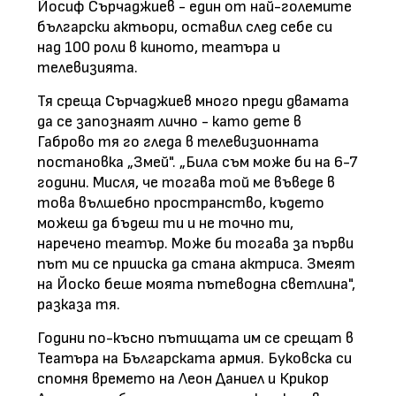
Йосиф Сърчаджиев - един от най-големите
български актьори, оставил след себе си
над 100 роли в киното, театъра и
телевизията.
Тя среща Сърчаджиев много преди двамата
да се запознаят лично - като дете в
Габрово тя го гледа в телевизионната
постановка „Змей". „Била съм може би на 6-7
години. Мисля, че тогава той ме въведе в
това вълшебно пространство, където
можеш да бъдеш ти и не точно ти,
наречено театър. Може би тогава за първи
път ми се прииска да стана актриса. Змеят
на Йоско беше моята пътеводна светлина",
разказа тя.
Години по-късно пътищата им се срещат в
Театъра на Българската армия. Буковска си
спомня времето на Леон Даниел и Крикор