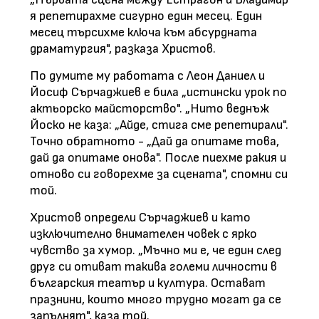
я репетирахме сигурно един месец. Един
месец търсихме ключа към абсурдната
драматургия", разказа Христов.
По думите му работата с Леон Даниел и
Йосиф Сърчаджиев е била „истински урок по
актьорско майсторство". „Нито веднъж
Йоско не каза: „Айде, стига сме репетирали".
Точно обратното - „Дай да опитаме това,
дай да опитаме онова". После пиехме ракия и
отново си говорехме за сцената", спомни си
той.
Христов определи Сърчаджиев и като
изключително внимателен човек с ярко
чувство за хумор. „Мъчно ми е, че един след
друг си отиват такива големи личности в
българския театър и култура. Остават
празнини, които много трудно могат да се
запълнят", каза той.