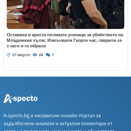
Оставиха в ареста петимата ученици за убийството на
Младежкия хълм: Измъчвали Георги час, гаврили се
с него и го обрали
07 август
64
1
A-specto.bg е независим онлайн портал за
задълбочени анализи и актуални коментари от