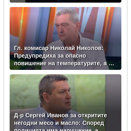
Гл. комисар Николай Николов:
Предупредиха за опасно
повишение на температурите, а в
момента сме в сърцевината на
най-опасното време
Д-р Сергей Иванов за откритите
негодни месо и масло: Според
полицията има нарушение, а