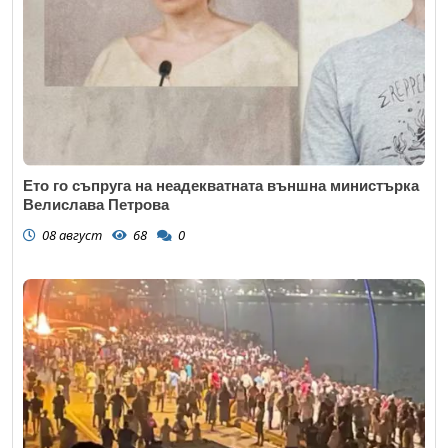
Ето го съпруга на неадекватната външна министърка
Велислава Петрова
08 август
68
0