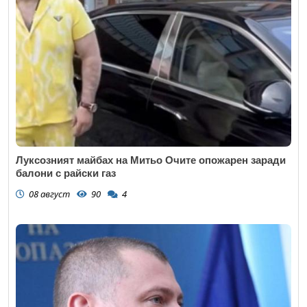
Луксозният майбах на Митьо Очите опожарен заради
балони с райски газ
08 август
90
4