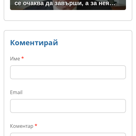
се очаква да завърши, а за нея
плащаме всички - и в България, и
в Европа
Коментирай
Име
*
Email
Коментар
*