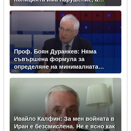
според БАБХ – няма
Проф. Боян Дуранкев: Няма
съвършена формула за
определяне на минималната
заплата
Ивайло Калфин: За мен войната в
Иран е безсмислена. Не е ясно как