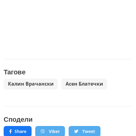
Тагове
Калин Врачански
Асен Блатечки
Сподели
Share
Viber
Tweet