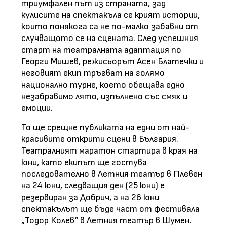
триумфален път из страната, зад
кулисите на спектакъла се крият истории,
които понякога са не по-малко забавни от
случващото се на сцената. След успешния
старт на театралната адаптация по
Георги Мишев, режисьорът Асен Блатечки и
неговият екип тръгват на голямо
национално турне, което обещава едно
незабравимо лято, изпълнено със смях и
емоции.
То ще срещне публиката на едни от най-
красивите открити сцени в България.
Театралният маратон стартира в края на
юни, като екипът ще гостува
последователно в Летния театър в Плевен
на 24 юни, следващия ден (25 юни) е
резервиран за Добрич, а на 26 юни
спектакълът ще бъде част от фестивала
„Тодор Колев“ в Летния театър в Шумен.