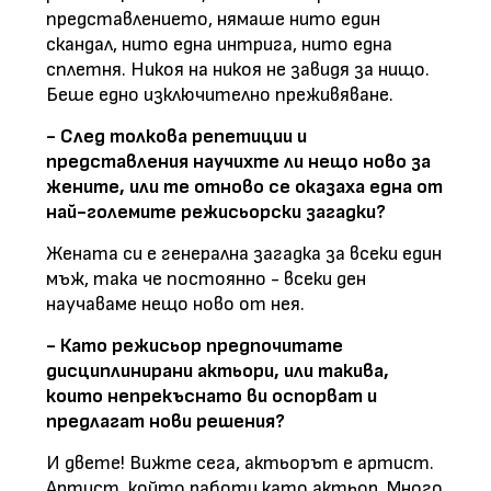
представлението, нямаше нито един
скандал, нито една интрига, нито една
сплетня. Никоя на никоя не завидя за нищо.
Беше едно изключително преживяване.
- След толкова репетиции и
представления научихте ли нещо ново за
жените, или те отново се оказаха една от
най-големите режисьорски загадки?
Жената си е генерална загадка за всеки един
мъж, така че постоянно - всеки ден
научаваме нещо ново от нея.
- Като режисьор предпочитате
дисциплинирани актьори, или такива,
които непрекъснато ви оспорват и
предлагат нови решения?
И двете! Вижте сега, актьорът е артист.
Артист, който работи като актьор. Много