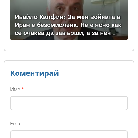
Ивайло Калфин: За мен войната в
Иран е безсмислена. Не е ясно как
се очаква да завърши, а за нея
плащаме всички - и в България, и
в Европа
Коментирай
Име
*
Email