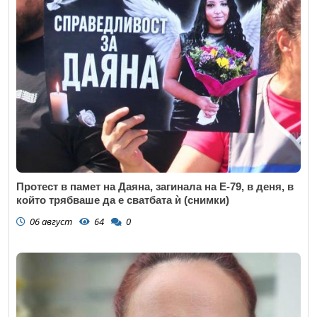
Протест в памет на Даяна, загинала на Е-79, в деня, в
който трябваше да е сватбата ѝ (снимки)
06 август
64
0