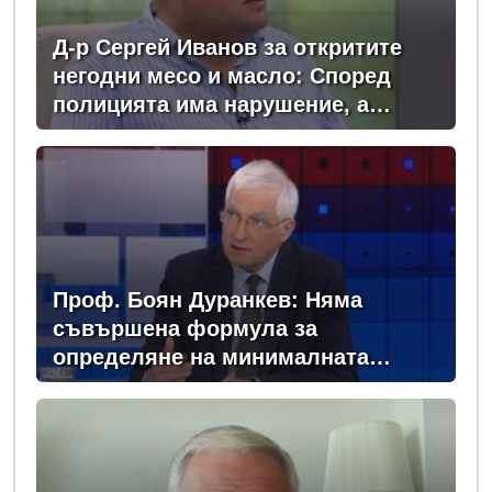
Д-р Сергей Иванов за откритите
негодни месо и масло: Според
полицията има нарушение, а
според БАБХ – няма
Проф. Боян Дуранкев: Няма
съвършена формула за
определяне на минималната
заплата