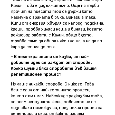
Калин. Това е задължително. Още на първи
прочит на пиесата той се държи като
маймуна с граната в ръка. Винаги е така.
Кипи от енергия, хвърля се напред, подскача,
крещи, пробва хиляди неща и винаги, когато
режисьор работи с Калин, общо взето,
трябва само да обира някои неща, а не да го
кара да стига до тях.
- В театъра често се казва, че най-
добрите идеи се раждат от спорове.
Колко шумни бяха споровете във вашия
репетиционен процес?
Нямаше никакви спорове. С никого. Това
беше един от най-готините процеси,
които съм имал. Навсякъде разказвам това,
че осем непознати жени, повечето не се
познаваха помежду си, през целия процес на
репетиции и сега, откакто играем