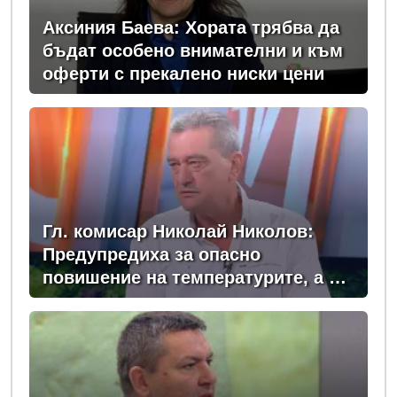
Аксиния Баева: Хората трябва да
бъдат особено внимателни и към
оферти с прекалено ниски цени
Гл. комисар Николай Николов:
Предупредиха за опасно
повишение на температурите, а в
момента сме в сърцевината на
най-опасното време