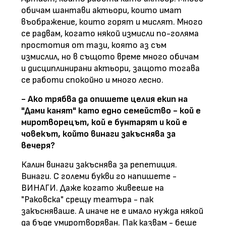
обичам шантави актьори, които имат
въображение, които горят и мислят. Много
се радвам, когато някой измисли по-голяма
простотия от тази, която аз съм
измислил, но в същото време много обичам
и дисциплинирани актьори, защото тогава
се работи спокойно и много лесно.
- Ако трябва да опишете целия екип на
"Дами канят" като едно семейство - кой е
миротворецът, кой е бунтарят и кой е
човекът, който винаги закъснява за
вечеря?
Калин винаги закъснява за репетиция.
Винаги. С големи букви го напишете -
ВИНАГИ. Даже когато живееше на
"Раковска" срещу театъра - пак
закъсняваше. А иначе не е имало нужда някой
да бъде умиротворяван. Пак казвам - беше