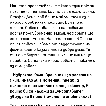
Нашето представление е като един поклон
пред тези титани, които са създали филма.
Стефан Данаилов беше мой учител и аз с
много любов някак подходих към този
текст. Освен това ние го направихме
доста по-съвременно, мисля, че хората ще
го харесат много. На премиерата в София
присъстваха и двама от създателите на
филма, които казаха много добри думи. Те
също не видяха имитация, клише или нещо
подобно. Останаха много доволни, така че и
аз съм доволен.
- Избрахте Калин Врачански за ролята на
Яким. Имало ли е моменти, предвид
силното присъствие на този актьор, в
които ви се наложи да „укротявате“
звездата в него в името на спектакъла?
Това не е само в този проект - винаги е при