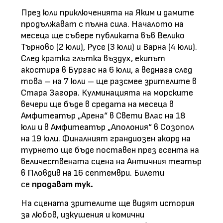
През юли приключенията на Яким и дамите
продължават с пълна сила. Началото на
месеца ще събере публиката във Велико
Търново (2 юли), Русе (3 юли) и Варна (4 юли).
След кратка глътка въздух, екипът
акостира в Бургас на 6 юли, а веднага след
това – на 7 юли – ще разсмее зрителите в
Стара Загора. Кулминацията на морските
вечери ще бъде в средата на месеца в
Амфитеатър „Арена“ в Свети Влас на 18
юли и в Амфитеатър „Аполония“ в Созопол
на 19 юли. Финалният грандиозен акорд на
турнето ще бъде поставен през есента на
величествената сцена на Античния театър
в Пловдив на 16 септември. Билети
се
продават тук
.
На сцената зрителите ще видят история
за любов, изкушения и комични