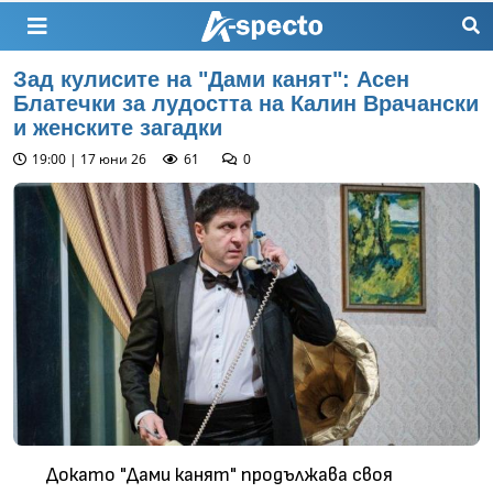
Зад кулисите на "Дами канят": Асен
Блатечки за лудостта на Калин Врачански
и женските загадки
19:00 | 17 юни 26
61
0
Докато "Дами канят" продължава своя