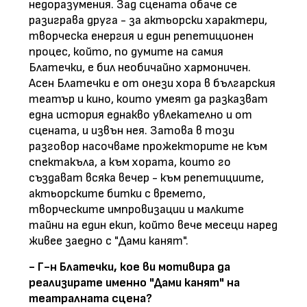
недоразумения. Зад сцената обаче се
разиграва друга - за актьорски характери,
творческа енергия и един репетиционен
процес, който, по думите на самия
Блатечки, е бил необичайно хармоничен.
Асен Блатечки е от онези хора в българския
театър и кино, които умеят да разказват
една история еднакво увлекателно и от
сцената, и извън нея. Затова в този
разговор насочваме прожекторите не към
спектакъла, а към хората, които го
създават всяка вечер - към репетициите,
актьорските битки с времето,
творческите импровизации и малките
тайни на един екип, който вече месеци наред
живее заедно с "Дами канят".
- Г-н Блатечки, кое ви мотивира да
реализирате именно "Дами канят" на
театралната сцена?