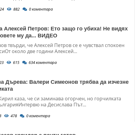
24
882
0
коментара
а Алексей Петров: Ето защо го убиха! Не видях
овете му да... ВИДЕО
ов твърди, че Алексей Петров се е чувствал спокоен
сиОт около две години Алексей...
23
615
634
коментара
а Дърева: Валери Симеонов трябва да изчезне
иката
ирил каза, че си заминава огорчен, но горчилката
ългарияИнтервю на Десислава Път...
8
478
0
коментара