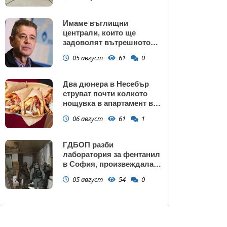
Имаме въглищни
централи, които ще
задоволят вътрешното
потребление на ток
05 август
61
0
Два дюнера в Несебър
струват почти колкото
нощувка в апартамент в
Поморие
06 август
61
1
ГДБОП разби
лаборатория за фентанил
в София, произвеждала
до 10 кг на ден за страната
05 август
54
0
(снимки)