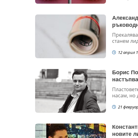
Александ
ръководн
Прекалява
станем ли
12 април 1
Борис По
настъпва
Пластовете
насам, но 
21 февруа
Констант
новите л