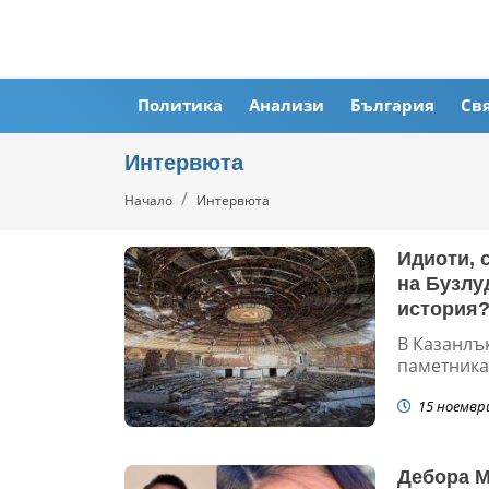
Политика
Анализи
България
Св
Интервюта
Начало
Интервюта
Идиоти, 
на Бузлу
история
В Казанлъ
паметника 
15 ноемвр
Дебора М