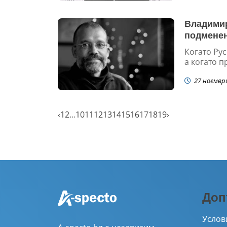
Владимир
подмене
Когато Рус
а когато п
27 ноемвр
‹
1
2
...
10
11
12
13
14
15
16
17
18
19
›
Доп
Услов