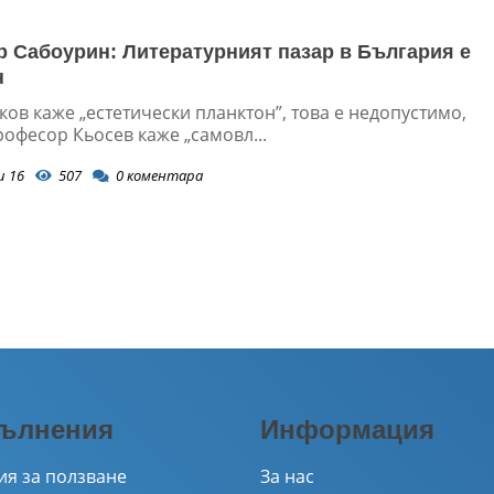
 Сабоурин: Литературният пазар в България е
н
ков каже „естетически планктон”, това е недопустимо,
рофесор Кьосев каже „самовл...
и 16
507
0
коментара
ълнения
Информация
ия за ползване
За нас