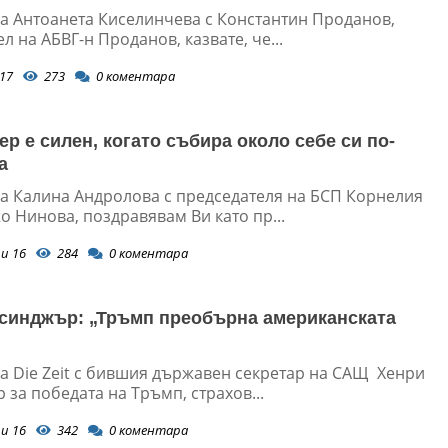
а Антоанета Киселинчева с Константин Проданов,
л на АБВГ-н Проданов, казвате, че...
17
273
0
коментара
ер е силен, когато събира около себе си по-
а
а Калина Андролова с председателя на БСП Корнелия
 Нинова, поздравявам Ви като пр...
и 16
284
0
коментара
синджър: „Тръмп преобърна американската
а Die Zeit с бившия държавен секретар на САЩ Хенри
за победата на Тръмп, страхов...
и 16
342
0
коментара