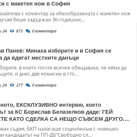
си с макетен нож в София
хайлова с коментар за обезобразената с макетен нож
лучая беше задържан 36-годишни...
и 24
673
0
коментара
в Панев: Минаха изборите и в София се
а да вдигат местните данъци
борите, в които почти всички обещаваха, че няма да
ците, и днес две комисии в сто...
и 24
277
0
коментара
ното, ЕКСКЛУЗИВНО интервю, което
ът за КС Борислав Белазелков даде: ГЕЙ
ТЕ КАТО СДЕЛКА СА НЕЩО СЪВСЕМ ДРУГО.
 СЕ, ЧЕ СЕСТРА МИ ИМА ИМОТИ ПРЕЗ ЧСИ
тавах съдия, БКП налагаше социализъм с човешко
ви кандидатът на ПП-ДБ“Свободно сл...