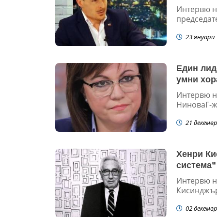
Интервю н
председате
23 януари 
Един лид
умни хор
Интервю н
НиноваГ-жо
21 декемвр
Хенри Ки
система”
Интервю н
Кисинджър 
02 декемвр