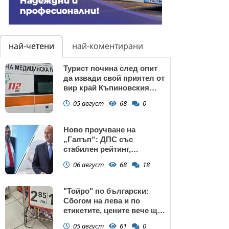
най-четени
най-коментирани
Турист почина след опит
да извади свой приятел от
вир край Къпиновския
манастир
05 август
68
0
Ново проучване на
„Галъп“: ДПС със
стабилен рейтинг,
подкрепата към Радев се
06 август
68
18
запазва
"Тойро" по български:
Сбогом на лева и по
етикетите, цените вече ще
са само в евро
05 август
61
0