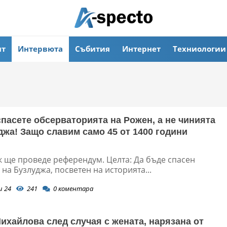
ят
Интервюта
Събития
Интернет
Техниологии
спасете обсерваторията на Рожен, а не чинията
джа! Защо славим само 45 от 1400 години
?
к ще проведе референдум. Целта: Да бъде спасен
на Бузлуджа, посветен на историята...
и 24
241
0
коментара
ихайлова след случая с жената, нарязана от