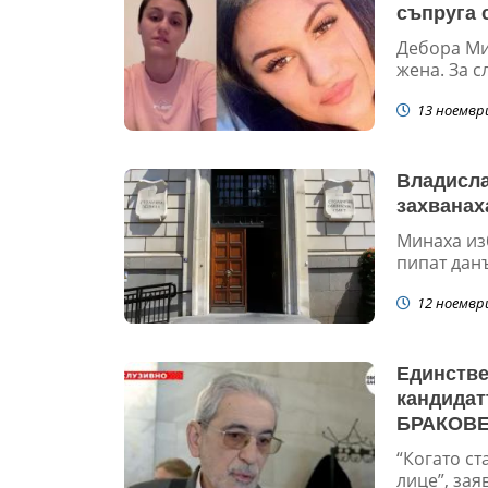
съпруга 
Дебора Ми
жена. За с
13 ноемвр
Владисла
захванах
Минаха из
пипат данъ
12 ноемвр
Единстве
кандидат
БРАКОВЕ
РАЗБИРА
“Когато с
(Видео)
лице”, зая