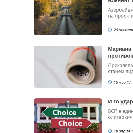
Южният г
Азербайдж
на проекти
20 ноемвр
Мариана 
противоп
Прекалява
станем ли
15 май 17
И го уда
БСП е един
олигархич
18 април 1