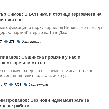
ър Симов: В БСП има и стотици герговчета на
и постове
ме с фиксацията върху Корнелия Нинова. Но няма да
дерска партияИнтервю на Таня Джо...
7
273
0
коментара
пиванов: Същинска промяна у нас е
ла отгоре или отвън
 се разместват доста осезаемо от миналото лято
досегашният елит полага всички ус...
ри 17
1328
0
коментара
ин Проданов: Без нови идеи мантрата за
ица не работи