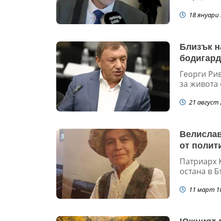
18 януари 
Близък н
бодигард
Георги Рив
за живота 
21 август 
Велислав
от полит
Патриарх К
остана в Б
11 март 1