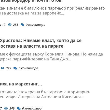
азов коридор е почти готов
ан винаги е бил ключов партньор при реализирането
 за доставка на газ за европейс...
и 17
255
0
коментара
Христова: Нямаме власт, която да се
оставя на властта на парите
ме с фиксацията върху Корнелия Нинова. Но няма да
дерска партияИнтервю на Таня Джо...
349
0
коментара
риха на маркетинг…
 от двата стожера на българския авторитарно-
ен моделИнтервю на Антоанета Киселинч...
7
349
0
коментара