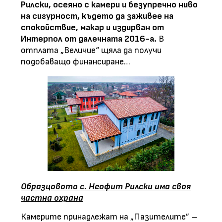
Рилски, осеяно с камери и безупречно ниво
на сигурност, където да заживее на
спокойствие, макар и издирван от
Интерпол от далечната 2016-а.
В
отплата „Величие“ щяла да получи
подобаващо финансиране…
Образцовото с. Неофит Рилски има своя
частна охрана
Камерите принадлежат на „Пазителите” –