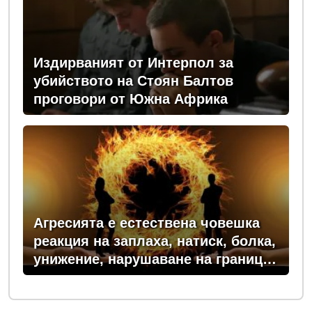
Издирваният от Интерпол за
убийството на Стоян Балтов
проговори от Южна Африка
Агресията е естествена човешка
реакция на заплаха, натиск, болка,
унижение, нарушаване на граници
или пречка за постигане на важна
цел