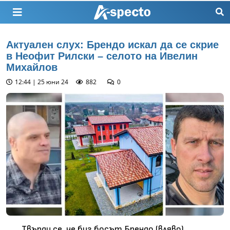
Актуален слух: Брендо искал да се скрие
в Неофит Рилски – селото на Ивелин
Михайлов
12:44 | 25 юни 24
882
0
Твърди се, че биг босът Брендо (вляво)