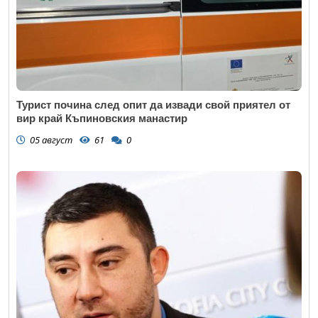
Турист почина след опит да извади свой приятел от
вир край Къпиновския манастир
05 август
61
0