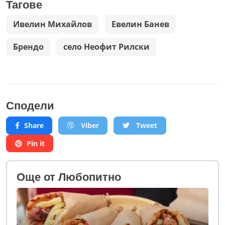
Тагове
Ивелин Михайлов
Евелин Банев
Брендо
село Неофит Рилски
Сподели
Share
Viber
Tweet
Pin it
Oще от Любопитно