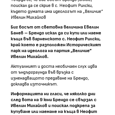
поискал да се скрие в с. Неофит Рилски,
където думата има идеологът на „Величие“
Ивелин Михайлов
Биг босът от световна величина Евелин
Банев – Брендо искал да си купи или наеме
къща във варненското с. Неофит Рилски,
край което е разположен Историческият
парк на идеолога на партия „Величие”
Ивелин Михайлов.
Актуалният и доста необичаен слух идва
от ъндърграунда във връзка с
изненадващото предаване на Брендо,
докладва източникът.
Информацията ни гласи, че няколко дни
след вота на 9 юни Брендо се свързал с
Ивелин Михайлов и поискал подкрепа за
купуване или наемане на къща в Неофит