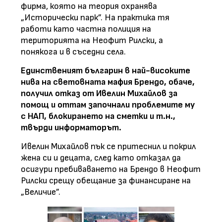
фирма, която на теория охранява
„Исторически парк”. На практика тя
работи като частна полиция на
територията на Неофит Рилски, а
понякога и в съседни села.
Единственият българин в най-високите
нива на световната мафия Брендо, обаче,
получил отказ от Ивелин Михайлов за
помощ и оттам започнали проблемите му
с НАП, блокирането на сметки и т.н.,
твърди информаторът.
Ивелин Михайлов пък се притеснил и покрил
жена си и децата, след като отказал да
осигури пребиваването на Брендо в Неофит
Рилски срещу обещание за финансиране на
„Величие”.