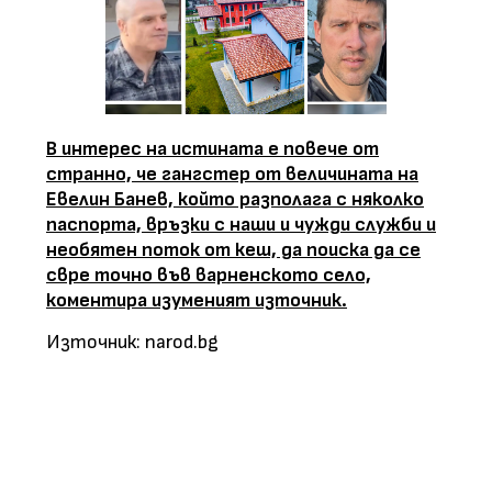
В интерес на истината е повече от
странно, че гангстер от величината на
Евелин Банев, който разполага с няколко
паспорта, връзки с наши и чужди служби и
необятен поток от кеш, да поиска да се
свре точно във варненското село,
коментира изуменият източник.
Източник: narod.bg