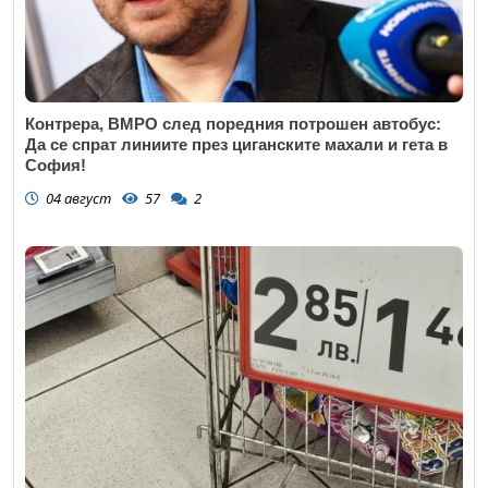
Контрера, ВМРО след поредния потрошен автобус:
Да се спрат линиите през циганските махали и гета в
София!
04 август
57
2