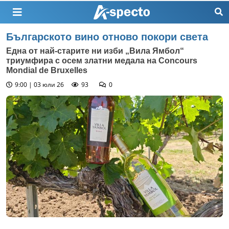
Българското вино отново покори света
Една от най-старите ни изби „Вила Ямбол“
триумфира с осем златни медала на Concours
Mondial de Bruxelles
9:00 | 03 юли 26
93
0