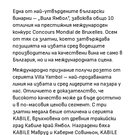
Една от най-утвърдените български
винарни – „Вила Ямбол“, завоюва общо 10
отличия на престижния международен
конкурс Concours Mondial de Bruxelles. Осем
от тях са златни, което затвърждава
позицията на избата сред водещите
производители на качествени вина не само в
България, но и на международната сцена.
Международно признание получи розето от
серията Villa Yambol – най-продаваната
линия на избата и сред лидерите на пазара у
нас. Отличието е доказателство, че
високото качество може да бъде достъпно
и в по-масовия ценови сегмент. С три
златни медала беше отличена и серията
KABILE, вдъхновена от древния тракийски
град Кабиле край Ямбол. Наградени бяха
KABILE Мавруд и Каберне Совиньон, KABILE