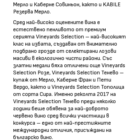
Мерло и Каберне Совиньон, както и KABILE
Резерва Мерло.
Сред най-високо оценените вина е
естествено пенливото oт премиум
серията Vineyards Selection – най-високият
клас на избата, създаван от внимателно
подбрано грозде от селектирани лозови
масиви в екологично чисти райони. Със
златни медали бяха отличени още Vineyards
Selection Розе, Vineyards Selection Тенево –
купаж от Мерло, Каберне Фран и Пети
Вердо, както и Vineyards Selection Тополица
от сорта Сира. Именно реколта 2017 на
Vineyards Selection Тенево преди няколко
години беше обявена за най-доброто
червено вино сред всички участници в
конкурса – едно от най-престижните
международни отличия, присъждани на
българско вино.