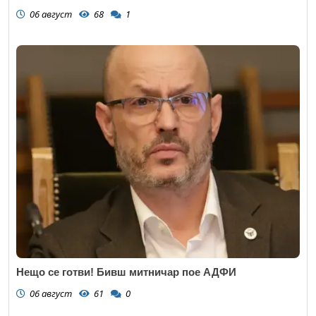
06 август
68
1
Нещо се готви! Бивш митничар пое АДФИ
06 август
61
0