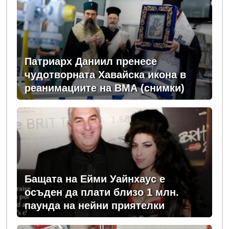
Патриарх Даниил пренесе
чудотворната Хавайска икона в
реанимациите на ВМА (снимки)
Бащата на Ейми Уайнхаус е
осъден да плати близо 1 млн.
паунда на нейни приятелки