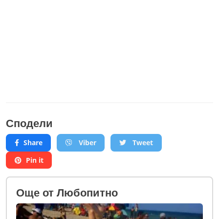
Сподели
Share
Viber
Tweet
Pin it
Oще от Любопитно