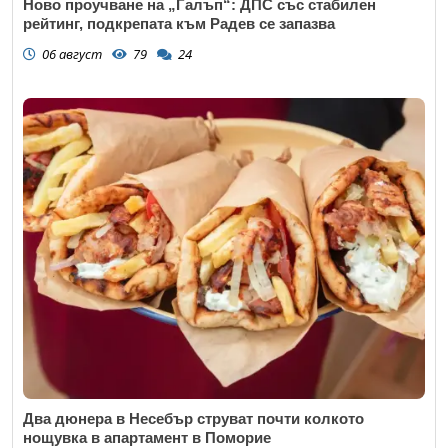
Ново проучване на „Галъп“: ДПС със стабилен
рейтинг, подкрепата към Радев се запазва
06 август
79
24
Два дюнера в Несебър струват почти колкото
нощувка в апартамент в Поморие