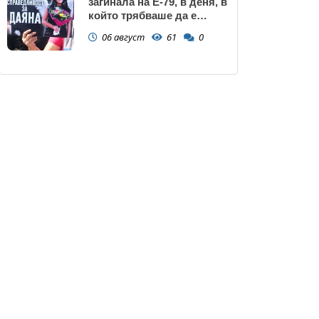
загинала на Е-79, в деня, в
който трябваше да е
сватбата ѝ (снимки)
06 август
61
0