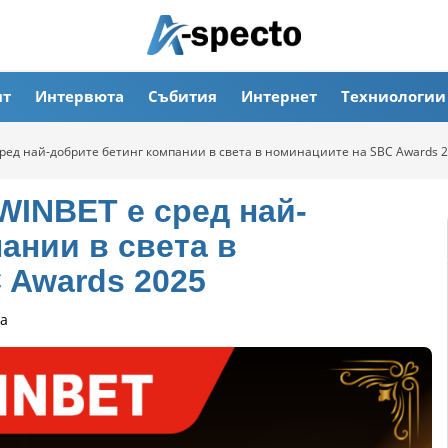
ят
Интервюта
Събития
Интернет
Техниологии
ред най-добрите бетинг компании в света в номинациите на SBC Awards 
INBET е сред най-
ании в света в
 Awards 2025
а