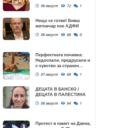
Поморие
06 август
72
1
Нещо се готви! Бивш
митничар пое АДФИ
06 август
68
0
Перфектната почивка:
Недоспали, предрусали и
с чувство за странен
сърбеж
07 август
68
1
ДЕЦАТА В БАНСКО /
ДЕЦАТА В ПАЛЕСТИНА
06 август
64
1
Протест в памет на Даяна,