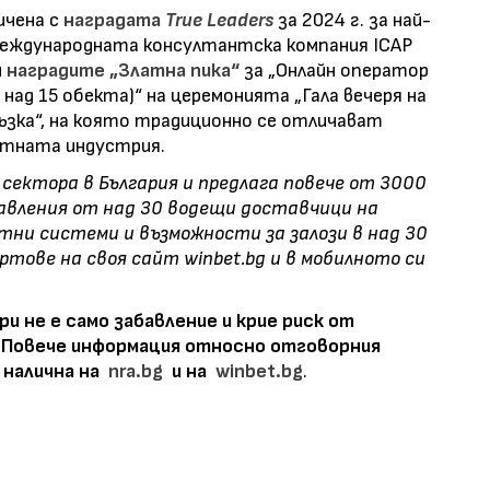
ичена с
наградата
Truе Leaders
за 2024 г. за най-
международната консултантска компания ICAP
и
наградите „Златна пика“
за „Онлайн оператор
 над 15 обекта)“ на церемонията „Гала вечеря на
ъзка“, на която традиционно се отличават
ртната индустрия.
сектора в България и предлага повече от 3000
абавления от над 30 водещи доставчици на
тни системи и възможности за залози в над 30
ртове на своя сайт winbet.bg и в мобилното си
и не е само забавление и крие риск от
! Повече информация относно отговорния
 налична на
nra.bg
и на
winbet.bg
.