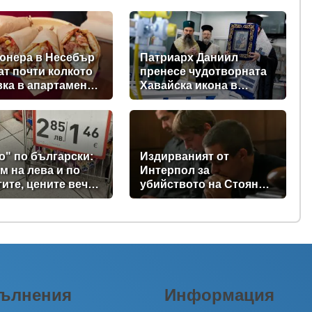
юнера в Несебър
Патриарх Даниил
ат почти колкото
пренесе чудотворната
ка в апартамент
Хавайска икона в
орие
реанимациите на ВМА
(снимки)
о" по български:
Издирваният от
м на лева и по
Интерпол за
тите, цените вече
убийството на Стоян
 само в евро
Балтов проговори от
Южна Африка
ълнения
Информация