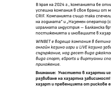
В края на 2024 г., компанията бе отл
успешна компания в своя бранш от 
CRIF. Компанията също така спечел
на годината“ и „Наземен оператор (с
игралната индустрия – Балканска вр
постиженията и иновациите в хаза
WINBET е водеща компания в бетинг 
онлайн казино игри и LIVE казино з
съдържание, над десет вида джакпо
вида спорт, eSports и виртуални спо
приложение.
Внимание: Участието в хазартни игр
развиване на хазартна зависимост
хазарт и превенцията от рискове е