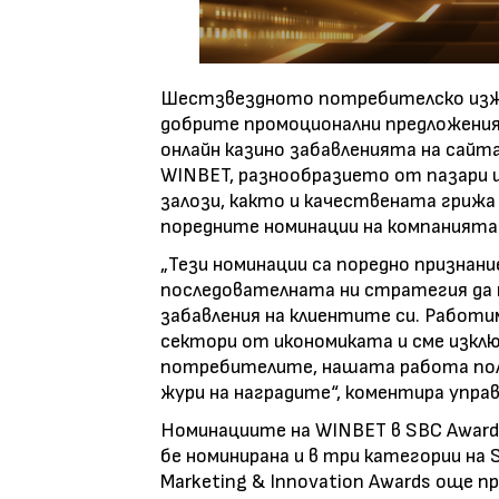
Шестзвездното потребителско изжив
добрите промоционални предложения
онлайн казино забавленията на сайт
WINBET, разнообразието от пазари
залози, както и качествената грижа
поредните номинации на компанията 
„Тези номинации са поредно признани
последователната ни стратегия да 
забавления на клиентите си. Работи
сектори от икономиката и сме изкл
потребителите, нашата работа пол
жури на наградите“, коментира управ
Номинациите на WINBET в SBC Award
бе номинирана и в три категории на
Marketing & Innovation Awards още п