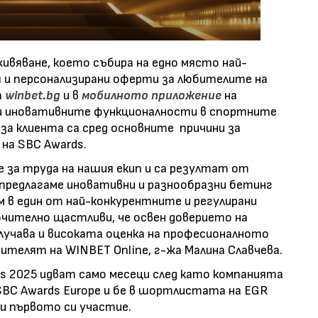
яване, което събира на едно място най-
 и персонализирани оферти за любителите на
а
winbet.bg
и в
мобилното приложение
на
 и иновативните функционалности в спортните
 за клиента са сред основните причини за
на SBC Awards.
е за труда на нашия екип и са резултат от
предлагаме иновативни и разнообразни бетинг
м в един от най-конкурентните и регулирани
ючително щастливи, че освен доверието на
учава и високата оценка на професионалното
ителят на WINBET Online, г-жа Малина Славчева.
s 2025 идват само месеци след като компанията
 SBC Awards Europe и бе в шортлистата на EGR
ри първото си участие.