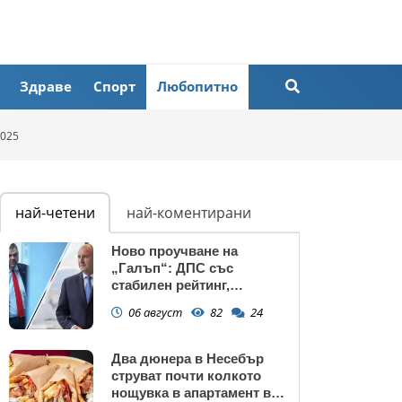
Здраве
Спорт
Любопитно
2025
най-четени
най-коментирани
Ново проучване на
„Галъп“: ДПС със
стабилен рейтинг,
подкрепата към Радев се
06 август
82
24
запазва
Два дюнера в Несебър
струват почти колкото
нощувка в апартамент в