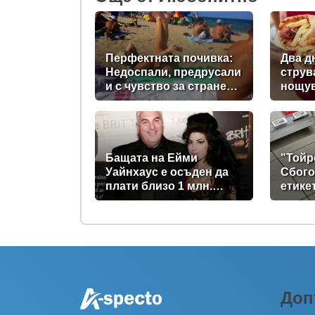
Перфектната почивка:
Два д
Недоспали, предрусали
струв
и с чувство за странен
нощув
сърбеж
в Пом
Бащата на Ейми
"Тойр
Уайнхаус е осъден да
Сбого
плати близо 1 млн.
етике
паунда на нейни
ще са
приятелки
Доп