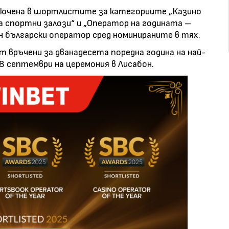
лючена в шортлистите за категориите „Казино
а спортни залози“ и „Оператор на годината –
н български оператор сред номинираните в тях.
 връчени за дванадесета поредна година на най-
8 септември на церемония в Лисабон.