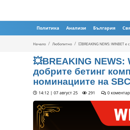
Политика
Анализи
България
Св
Начало
Любопитно
💥BREAKING NEWS: WINBET е с
💥BREAKING NEWS: W
добрите бетинг комп
номинациите на SBC
14:12 | 07 август 25
291
0
коментар