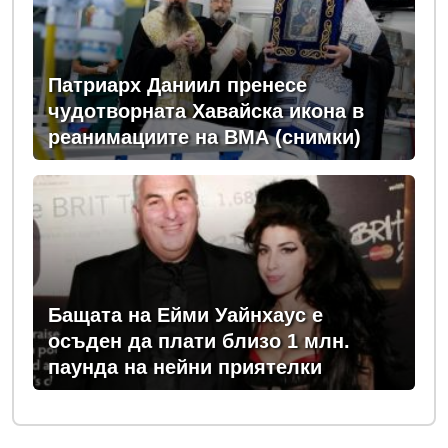
Патриарх Даниил пренесе
чудотворната Хавайска икона в
реанимациите на ВМА (снимки)
Бащата на Ейми Уайнхаус е
осъден да плати близо 1 млн.
паунда на нейни приятелки