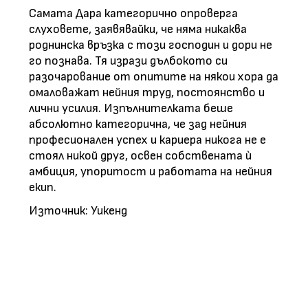
Самата Дара категорично опроверга
слуховете, заявявайки, че няма никаква
роднинска връзка с този господин и дори не
го познава. Тя изрази дълбокото си
разочарование от опитите на някои хора да
омаловажат нейния труд, постоянство и
лични усилия. Изпълнителката беше
абсолютно категорична, че зад нейния
професионален успех и кариера никога не е
стоял никой друг, освен собствената ѝ
амбиция, упоритост и работата на нейния
екип.
Източник: Уикенд