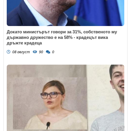
Докато министърът говори за 31%, собственото му
държавно дружество е на 58% - крадецът вика
дръжте крадеца
08 август
90
0