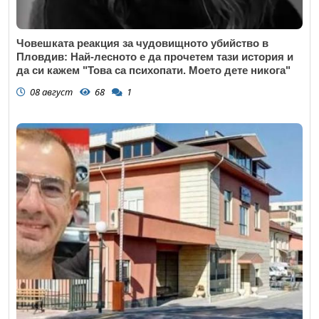
Човешката реакция за чудовищното убийство в
Пловдив: Най-лесното е да прочетем тази история и
да си кажем "Това са психопати. Моето дете никога"
08 август
68
1