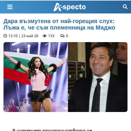
Дара възмутена от най-горещия слух:
Лъжа е, че съм племенница на Маджо
12:10 | 23 май 26
133
0
В интернет пространството се