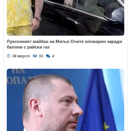
Луксозният майбах на Митьо Очите опожарен заради
балони с райски газ
08 август
93
4