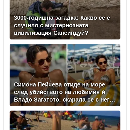
3000-годишна загадка: Какво се е
случило с мистериозната
цивилизация Сансиндуй?
Симона Пейчева отиде на море
след убийството на любимия й
Владо Загатото, скарала се с него
за пари