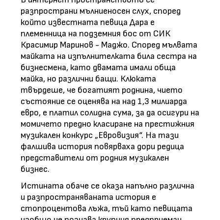
разпространи мълниеносен слух, според
който известната певица Дара е
племенница на подземния бос от СИК
Красимир Маринов - Маджо. Според мълвата
майката на изпълнителката била сестра на
бизнесмена, като двамата имали обща
майка, но различни бащи. Клюката
твърдеше, че богатият роднина, чието
състояние се оценява на над 1,3 милиарда
евро, е платил солидна сума, за да осигури на
момичето предно класиране на престижния
музикален конкурс „Евровизия“. На тази
фалшива история повярваха дори редица
представители от родния музикален
бизнес.
Истината обаче се оказа напълно различна
и разпространяваната история е
стопроцентова лъжа, тъй като певицата
изобщо не познава крупния предприемач.