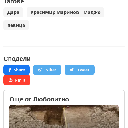
Тагове
Дара
Красимир Маринов – Маджо
певица
Сподели
Share
Viber
Tweet
Pin it
Oще от Любопитно