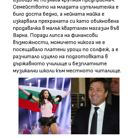
Семейството на младата изпълнителка е
било доста бедно, а нейната майка е
изкарвала прехраната си като обикновена
продавачка в малък квартален магазин във
Варна. Поради липса на финансови
възможности, момичето никога не е
посещавало платени уроци по солфеж, а е
разчитало изцяло на подготовката в
държавното училище и безплатните
музикални школи към местното читалище.