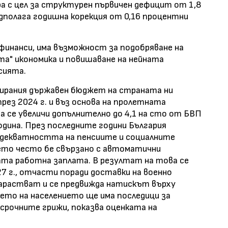
ра с цел за структурен първичен дефицит от 1,8
едполага годишна корекция от 0,16 процентни
 финанси, има възможност за подобряване на
та" икономика и повишаване на нейната
сията.
дирания държавен бюджет на страната ни
рез 2024 г. и въз основа на пролетната
да се увеличи допълнително до 4,1 на сто от БВП
година. През последните години България
 адекватността на пенсиите и социалните
оето често бе свързано с автоматични
ата работна заплата. В резултат на това се
7 г., отчасти поради доставки на военно
нарастват и се предвижда натискът върху
нето на населението ще има последици за
срочните грижи, показва оценката на