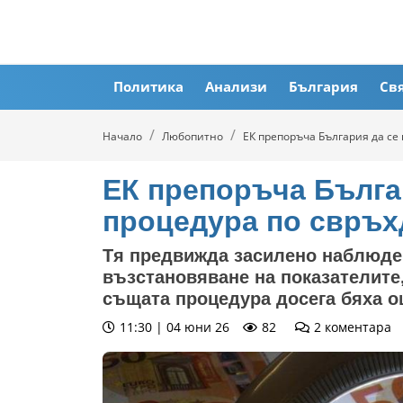
Политика
Анализи
България
Св
Начало
Любопитно
ЕК препоръча България да се
ЕК препоръча Бълга
процедура по свръ
Тя предвижда засилено наблюден
възстановяване на показателите,
същата процедура досега бяха 
11:30 | 04 юни 26
82
2
коментара