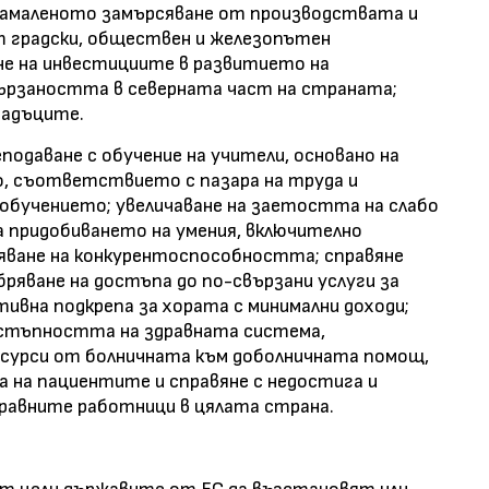
 намаленото замърсяване от производствата и
т градски, обществен и железопътен
не на инвестициите в развитието на
ързаността в северната част на страната;
падъците.
подаване с обучение на учители, основано на
, съответствието с пазара на труда и
обучението; увеличаване на заетостта на слабо
а придобиването на умения, включително
ряване на конкурентоспособността; справяне
ряване на достъпа до по-свързани услуги за
тивна подкрепа за хората с минимални доходи;
стъпността на здравната система,
есурси от болничната към доболничната помощ,
 на пациентите и справяне с недостига и
дравните работници в цялата страна.