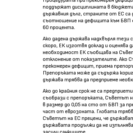
Процедурата при прекомерен дефици
поддържат дисциплината в бюджета
държавния дълг, страните от ЕС са
съотношение на дефицита към БВП о
60 процента.
Ако дадена държава надхвърля тези 
скоро, ЕК изготвя доклад и оценява 
необходимост ЕК съобщава на Съвета
отклонение от показателите. Ако С
прекомерен дефицит, приема препор
Препоръката може да съдържа кориг
държава трябва да предприеме необ
Ако до крайния срок не са предприет
съобрази с препоръката, Съветът на
в размер до 0,05 на сто от БВП за п
част от еврозоната. Глобата трябва
Съветът на ЕС прецени, че държават
държавата продължи да не изпълнява
засили санкциите.