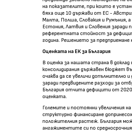
на показателите, при които е устан
бяха още 10 държави от ЕС - Австрия
Малта, Полша, Словакия и Румъния, а
Естония, Латвия и Словения заради 
референтната стойност за дефицита 
година. Решението за предприемане 
Оценката на ЕК за България
В оценка за нашата страна в доклад
консолидирания държавен бюджет възл
очаква да се увеличи допълнително и 
заради предвидените разходи за отбр
България отчита дефицити от 2020 
оценката.
Големите и постоянни увеличения на
структурно финансиране допринесо
положителния растеж. България мож
ангажиментите си по средносрочния 