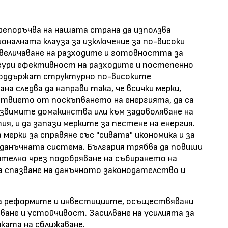
препоръчва на нашата страна да използва
налната клауза за изключение за по-високи
увеличаване на разходите и готовността за
гури ефективност на разходите и постепенно
 поддържат структурно по-високите
 следва да направи така, че всички мерки,
ствието от поскъпването на енергията, да са
язвимите домакинства или към задоволяване на
я, и да запази мерките за пестене на енергия.
мерки за справяне със "сивата" икономика и за
 данъчната система. България трябва да повиши
телно чрез подобряване на събирането на
за спазване на данъчното законодателство и
на реформите и инвестициите, осъществявани
ване и устойчивост. Засилване на усилията за
ката на сближаване.