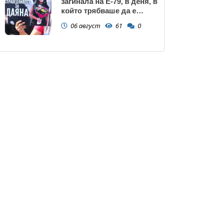
загинала на Е-79, в деня, в
който трябваше да е
сватбата ѝ (снимки)
06 август
61
0