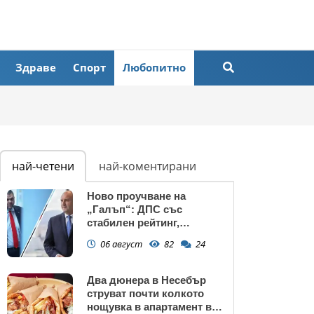
Здраве
Спорт
Любопитно
най-четени
най-коментирани
Ново проучване на
„Галъп“: ДПС със
стабилен рейтинг,
подкрепата към Радев се
06 август
82
24
запазва
Два дюнера в Несебър
струват почти колкото
нощувка в апартамент в