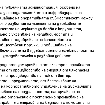
на публичната администрация, особено на
на законодателството и цифровизиране на
вишаване на оперативната съвместимост между
елно развитие на уменията на държавните
ността на мерките за борба с корупцията,
елно с укрепване на независимостта и
ъвет; подобряване на качеството и
обществени поръчки и повишаване на
увеличаване на въздействието и ефективността
изследователска и развойна дейност.
леродното замърсяване от електроенергийната
тта от производство на енергия от изкопаеми
не на производство на ток от вятър,
ето и предлагането, осъвременяване на
 на корпоративното управление на държавните
ряване на прозрачността; насърчаване на
лно отопление с постепенно премахване на
справяне с енергийната бедност с помощта на