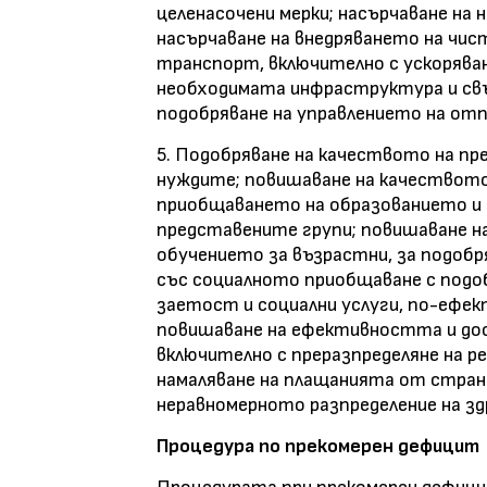
целенасочени мерки; насърчаване на
насърчаване на внедряването на чис
транспорт, включително с ускорява
необходимата инфраструктура и св
подобряване на управлението на от
5. Подобряване на качеството на пре
нуждите; повишаване на качеството
приобщаването на образованието и 
представените групи; повишаване н
обучението за възрастни, за подоб
със социалното приобщаване с подоб
заетост и социални услуги, по-ефек
повишаване на ефективността и до
включително с преразпределяне на р
намаляване на плащанията от страна
неравномерното разпределение на з
Процедура по прекомерен дефицит