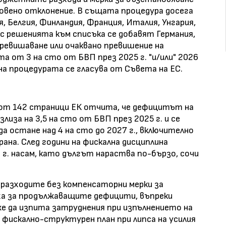
овено отклонение. В същата процедура досега
, Белгия, Финландия, Франция, Италия, Унгария,
 с решенията към списъка се добавят Германия,
превишаване или очаквано превишение на
от 3 на сто от БВП през 2025 г. "и/или" 2026
на процедурата се гласува от Съвета на ЕС.
 от 142 страници ЕК отчита, че дефицитът на
иза на 3,5 на сто от БВП през 2025 г. и се
да остане над 4 на сто до 2027 г., включително
ана. След години на фискална дисциплина
г. насам, като дългът нараства по-бързо, сочи
 разходите без компенсаторни мерки за
ха за продължаващите дефицити, въпреки
е да изпита затруднения при изпълнението на
фискално-структурен план при липса на усилия