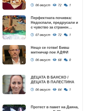
Поморие
06 август
72
1
Перфектната почивка:
Недоспали, предрусали и
с чувство за странен
сърбеж
07 август
72
1
Нещо се готви! Бивш
митничар пое АДФИ
06 август
68
0
ДЕЦАТА В БАНСКО /
ДЕЦАТА В ПАЛЕСТИНА
06 август
64
1
Протест в памет на Даяна,