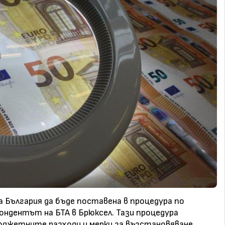
а България да бъде поставена в процедура по
ондентът на БТА в Брюксел. Тази процедура
юджетните разходи и мерки за възстановяване