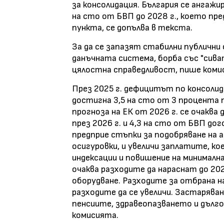
за консолидация. България се ангажи
на сто от БВП до 2028 г., което пр
пункта, се допълва в текста.
За да се запазят стабилни публични
данъчната система, борба със "сива
цялостна справедливост, пише коми
През 2025 г. дефицитът по консоли
достигна 3,5 на сто от 3 процента п
прогноза на ЕК от 2026 г. се очаква 
през 2026 г. и 4,3 на сто от БВП до
предприе стъпки за подобряване на
осигуровки, и увеличи заплатите, к
индексации и повишение на минималн
очаква разходите да нараснат до 202
оборудване. Разходите за отбрана 
разходите да се увеличи. Застарява
пенсиите, здравеопазването и дълго
комисията.