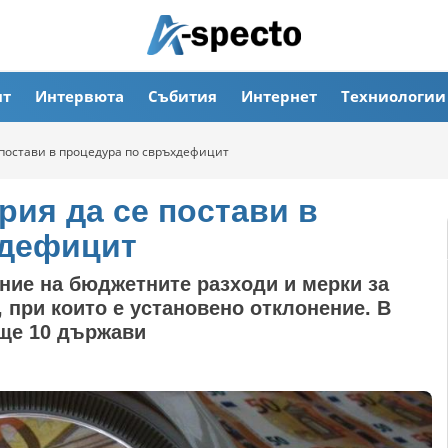
ят
Интервюта
Събития
Интернет
Техниологии
 постави в процедура по свръхдефицит
рия да се постави в
хдефицит
ие на бюджетните разходи и мерки за
 при които е установено отклонение. В
още 10 държави