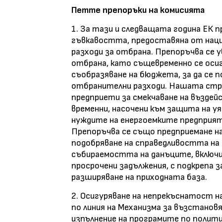
Петте препоръки на комисията
1. За тази и следващата година ЕК 
гъвкавостта, предоставяна от нацио
разходи за отбрана. Препоръчва се 
отбрана, като същевременно се оси
съобразяване на бюджета, за да се
отбранителни разходи. Нашата страна
предприети за смекчаване на въздей
временни, насочени към защита на у
нуждите на енергоемките предприяти
Препоръчва се също предприемане на 
подобряване на справедливостта на
събираемостта на данъците, включи
просрочени задължения, с подкрепа 
разширяване на приходната база.
2. Осигуряване на непрекъснатост 
по линия на Механизма за възстановя
изпълнение на програмите по полити