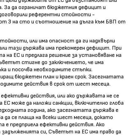
т цели държавите от ЕС да възстановят или
. За да ограничат бюджетния дефицит и
 договорили референтни стойности -
т 3 на сто и съотношение на дълга към БВП от
стойности, или има опасност да ги надхвърли
дали тази държава има прекомерен дефицит. При
 на ЕС и предлага решение за установяване на
ъветът стигне до заключението, че има
ъка и посочва необходимите стъпки.
иращ бюджетен план и краен срок. Засегнатата
ходимите действия в срок от шест месеца.
и ефективни действия, или ако държавата не се
 ЕС може да наложи санкции, включително глоба
редходната година, ако засегнатата държава е
 да се плаща на всеки шест месеца, докато
а е предприела ефективни действия. Ако
 задълженията си, Съветът на ЕС има право да