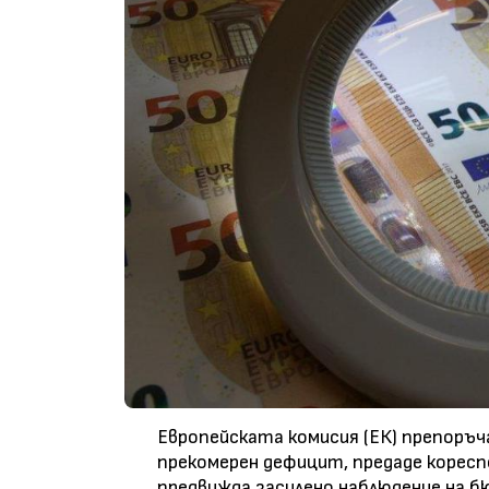
Европейската комисия (ЕК) препоръч
прекомерен дефицит, предаде коресп
предвижда засилено наблюдение на б