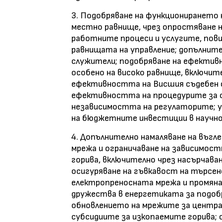
3. Подобряване на функционирането 
местно равнище, чрез опростяване 
работните процеси и услугите, по
равнищата на управление; допълнит
служители; подобряване на ефектив
особено на високо равнище, включит
ефективността на Висшия съдебен с
ефективността на процедурите за 
независимостта на регулаторите; 
на бюджетните инвестиции в научно
4. Допълнително намаляване на въг
мрежа и ограничаване на зависимос
горива, включително чрез насърчава
осигуряване на гъвкавост на търсен
електропреносната мрежа и промяна
дружества в енергетиката за подоб
обновлението на мрежите за центра
субсидиите за изкопаемите горива; 