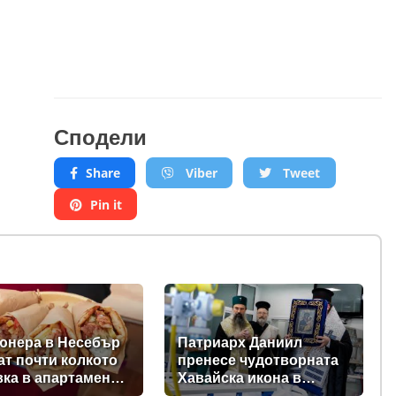
Сподели
Share
Viber
Tweet
Pin it
юнера в Несебър
Патриарх Даниил
ат почти колкото
пренесе чудотворната
ка в апартамент
Хавайска икона в
орие
реанимациите на ВМА