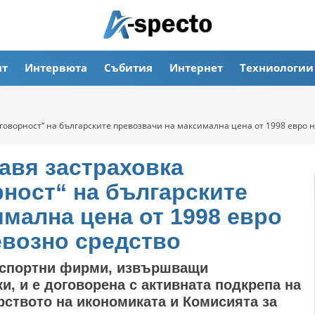
ят
Интервюта
Събития
Интернет
Техниологии
говорност“ на българските превозвачи на максимална цена от 1998 евро 
авя застраховка
рност“ на българските
мална цена от 1998 евро
евозно средство
нспортни фирми, извършващи
, и е договорена с активната подкрепа на
рството на икономиката и Комисията за