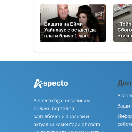
Бащата на Ейми
"Тойр
Уайнхаус е осъден да
Сбого
плати близо 1 млн.
етике
паунда на нейни
ще са
приятелки
Доп
Услов
A-specto.bg е независим
Защит
онлайн портал за
Инфор
задълбочени анализи и
собст
актуални коментари от света