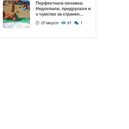
Перфектната почивка:
Недоспали, предрусали и
с чувство за странен
сърбеж
07 август
61
1