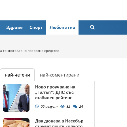
Здраве
Спорт
Любопитно
на тежкотоварно превозно средство
най-четени
най-коментирани
Ново проучване на
„Галъп“: ДПС със
стабилен рейтинг,
подкрепата към Радев се
06 август
82
24
запазва
Два дюнера в Несебър
струват почти колкото