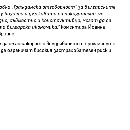
овка „Гражданска отговорност“ за българските
 бизнеса и държавата са показателни, че
но, съвместно и конструктивно, могат да се
а българска икономика,“
коментира Йоанна
вроинс.
 да се ангажират с внедряването и прилагането
 да ограничат високия застрахователен риск и