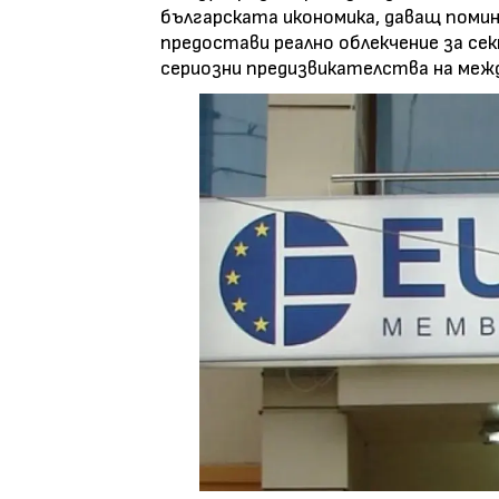
българската икономика, даващ поминъ
предостави реално облекчение за се
сериозни предизвикателства на межд