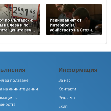
(снимки)
о" по български:
Издирваният от
м на лева и по
Интерпол за
тите, цените вече
убийството на Стоян
 само в евро
Балтов проговори от
Южна Африка
ълнения
Информация
ия за ползване
За нас
а на личните данни
Контакти
мация за
Реклама
веността
Екип