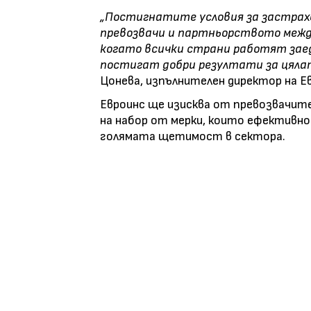
„Постигнатите условия за застрах
превозвачи и партньорството между
когато всички страни работят заед
постигат добри резултати за цялат
Цонева, изпълнителен директор на
Е
Евроинс ще изисква от превозвачите
на набор от мерки, които ефективно
голямата щетимост в сектора.