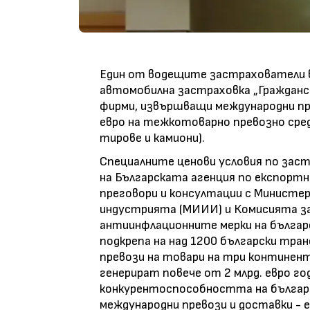
Един от водещите застрахователи в
автомобилна застраховка „Граждан
фирми, извършващи международни пре
евро на тежкотоварно превозно сред
тирове и камиони).
Специалните ценови условия по зас
на Българската агенция по експортн
преговори и консултации с Министе
индустрията (МИИИ) и Комисията за 
антиинфлационните мерки на бълга
подкрепа на над 1200 български тра
превози на товари на три континент
генерират повече от 2 млрд. евро го
конкурентоспособността на българ
международни превози и доставки - 