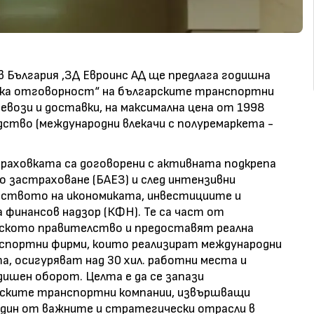
 България ,ЗД Евроинс АД ще предлага годишна
ска отговорност“ на българските транспортни
вози и доставки, на максимална цена от 1998
ство (международни влекачи с полуремаркета -
траховката са договорени с активната подкрепа
о застраховане (БАЕЗ) и след интензивни
рството на икономиката, инвестициите и
финансов надзор (КФН). Те са част от
рското правителство и предоставят реална
нспортни фирми, които реализират международни
а, осигуряват над 30 хил. работни места и
дишен оборот. Целта е да се запази
ските транспортни компании, извършващи
един от важните и стратегически отрасли в