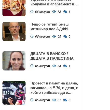
нощувка в апартамент в
Поморие
06 август
72
1
Нещо се готви! Бивш
митничар пое АДФИ
06 август
68
0
ДЕЦАТА В БАНСКО /
ДЕЦАТА В ПАЛЕСТИНА
06 август
64
1
Протест в памет на Даяна,
загинала на Е-79, в деня, в
който трябваше да е
сватбата ѝ (снимки)
06 август
61
0