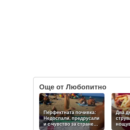
Oще от Любопитно
Перфектната почивка:
Два д
Недоспали, предрусали
струв
и с чувство за странен
нощув
сърбеж
в Пом